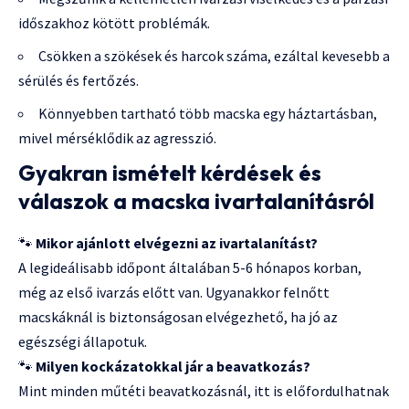
időszakhoz kötött problémák.
Csökken a szökések és harcok száma, ezáltal kevesebb a
sérülés és fertőzés.
Könnyebben tartható több macska egy háztartásban,
mivel mérséklődik az agresszió.
Gyakran ismételt kérdések és
válaszok a macska ivartalanításról
🐾
Mikor ajánlott elvégezni az ivartalanítást?
A legideálisabb időpont általában 5-6 hónapos korban,
még az első ivarzás előtt van. Ugyanakkor felnőtt
macskáknál is biztonságosan elvégezhető, ha jó az
egészségi állapotuk.
🐾
Milyen kockázatokkal jár a beavatkozás?
Mint minden műtéti beavatkozásnál, itt is előfordulhatnak