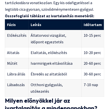
tartózkodásra vonatkozóan. Egy kis odafigyeléssel a
legtöbb cica gyorsan, szövődménymentesen gyógyul.
Összefoglaló táblázat az ivartalanítás menetéről:
Fázis
Leírás
Időtartam
Előkészítés
Állatorvosi vizsgálat,
10-15 perc
időpont egyeztetés
Altatás
Elaltatás, előkészítés
10-20 perc
Műtét
Ivarmirigyek eltávolítása
20-60 perc
Lábra állás
Ébredés az altatásból
30-60 perc
Lábadozás
Otthoni gyógyulás,
7-10 nap
utókezelés
Milyen előnyökkel jár az
ivartalanítás a mindennapokban?