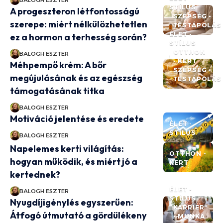
STÍLUS
A progeszteron létfontosságú
SZÉPSÉG -
szerepe: miért nélkülözhetetlen
TESTÁPOLÁS
ÉLET -
ez a hormon a terhesség során?
STÍLUS
OTTHON
BALOGH ESZTER
- KERT
Méhpempő krém: A bőr
SZÉPSÉG -
megújulásának és az egészség
TESTÁPOLÁS
támogatásának titka
BALOGH ESZTER
Motiváció jelentése és eredete
ÉLET -
STÍLUS
BALOGH ESZTER
Napelemes kerti világítás:
OTTHON -
hogyan működik, és miért jó a
KERT
kertednek?
ÉLET -
BALOGH ESZTER
STÍLUS
Nyugdíjigénylés egyszerűen:
KARRIER
Átfogó útmutató a gördülékeny
- MUNKA