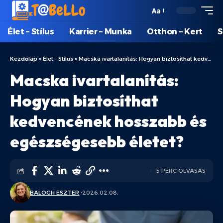
Aa
Élet – Stílus
Karrier – Munka
Otthon – Kert
S
Kezdőlap
»
Élet - Stílus
»
Macska ivartalanítás: Hogyan biztosíthat kedvencének hosszabb és egészségesebb életet?
Macska ivartalanítás:
Hogyan biztosíthat
kedvencének hosszabb és
egészségesebb életet?
5 PERC OLVASÁS
BALOGH ESZTER
2026.02.08.