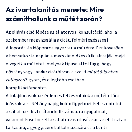
Az ivartalanítás menete: Mire
számíthatunk a műtét során?
Az eljárás első lépése az állatorvosi konzultáció, ahol a
szakember megvizsgálja a cicát, felméri egészségi
állapotát, és időpontot egyeztet a műtétre. Ezt követően
a beavatkozás napján a macskát előkészítik, altatják, majd
elvégzik a műtétet, melynek típusa attól függ, hogy
nőstény vagy kandúr cicáról van-e szó.
A műtét általában
rutinszerű
, gyors, és a legtöbb esetben
komplikációmentes.
A tulajdonosoknak érdemes felkészülniük a műtét utáni
időszakra is. Néhány napig külön figyelmet kell szentelni
az állatnak, biztosítani kell számára a nyugalmat,
valamint követni kell az állatorvos utasításait a seb tisztán
tartására, a gyógyszerek alkalmazására és a benti