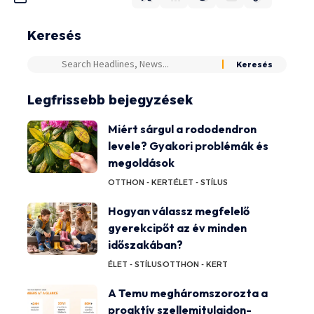
Keresés
Legfrissebb bejegyzések
Miért sárgul a rododendron
levele? Gyakori problémák és
megoldások
OTTHON - KERT
ÉLET - STÍLUS
Hogyan válassz megfelelő
gyerekcipőt az év minden
időszakában?
ÉLET - STÍLUS
OTTHON - KERT
A Temu megháromszorozta a
proaktív szellemitulajdon-