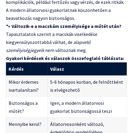
komplikációk, például fertőzés vagy vérzés, de ezek ritkák.
A modern állatorvosi gyakorlatnak köszönhetően a
beavatkozás nagyon biztonságos.
🐾
Változik-e a macskám személyisége a műtét után?
Tapasztalatok szerint a macskák viselkedése
kiegyensúlyozottabbá válhat, de
alapvető
személyiségjegyeik
nem változnak meg.
Gyakori kérdések és válaszok összefoglaló táblázata:
Kérdés
Válasz
Mikor érdemes
5-6 hónapos korban, de felnőttként
ivartalanítani?
is elvégezhető
Biztonságos a
Igen, a modern állatorvosi
műtét?
gyakorlat biztonságossá teszi
Mennyibe kerül?
Állatorvosonként változó,
érdeklődjön rendelőjében