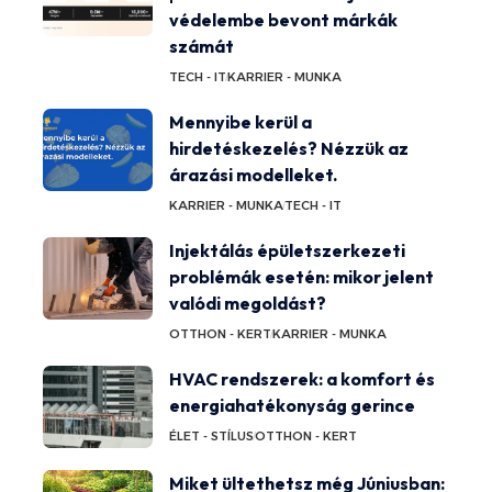
védelembe bevont márkák
számát
TECH - IT
KARRIER - MUNKA
Mennyibe kerül a
hirdetéskezelés? Nézzük az
árazási modelleket.
KARRIER - MUNKA
TECH - IT
Injektálás épületszerkezeti
problémák esetén: mikor jelent
valódi megoldást?
OTTHON - KERT
KARRIER - MUNKA
HVAC rendszerek: a komfort és
energiahatékonyság gerince
ÉLET - STÍLUS
OTTHON - KERT
Miket ültethetsz még Júniusban: