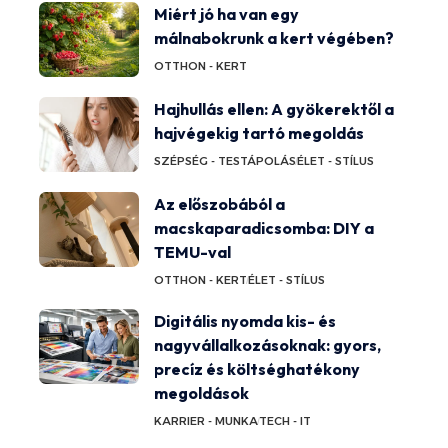
Miért jó ha van egy
málnabokrunk a kert végében?
OTTHON - KERT
Hajhullás ellen: A gyökerektől a
hajvégekig tartó megoldás
SZÉPSÉG - TESTÁPOLÁS
ÉLET - STÍLUS
Az előszobából a
macskaparadicsomba: DIY a
TEMU-val
OTTHON - KERT
ÉLET - STÍLUS
Digitális nyomda kis- és
nagyvállalkozásoknak: gyors,
precíz és költséghatékony
megoldások
KARRIER - MUNKA
TECH - IT