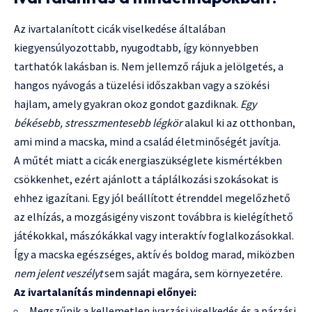
Az ivartalanított cicák viselkedése általában
kiegyensúlyozottabb, nyugodtabb, így könnyebben
tarthatók lakásban is. Nem jellemző rájuk a jelölgetés, a
hangos nyávogás a tüzelési időszakban vagy a szökési
hajlam, amely gyakran okoz gondot gazdiknak.
Egy
békésebb, stresszmentesebb légkör
alakul ki az otthonban,
ami mind a macska, mind a család életminőségét javítja.
A műtét miatt a cicák energiaszükséglete kismértékben
csökkenhet, ezért ajánlott a táplálkozási szokásokat is
ehhez igazítani. Egy jól beállított étrenddel megelőzhető
az elhízás, a mozgásigény viszont továbbra is kielégíthető
játékokkal, mászókákkal vagy interaktív foglalkozásokkal.
Így a macska egészséges, aktív és boldog marad, miközben
nem jelent veszélyt
sem saját magára, sem környezetére.
Az ivartalanítás mindennapi előnyei:
Megszűnik a kellemetlen ivarzási viselkedés és a párzási