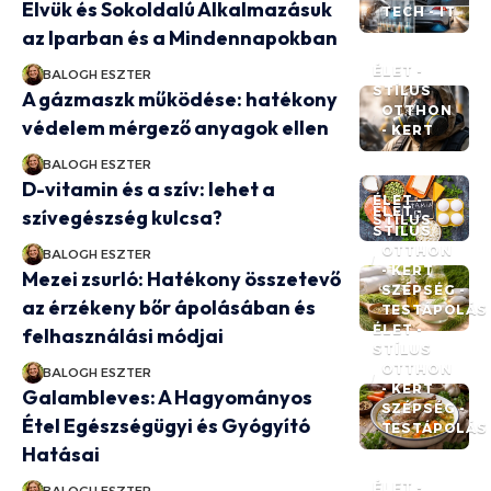
Elvük és Sokoldalú Alkalmazásuk
TECH - IT
az Iparban és a Mindennapokban
ÉLET -
BALOGH ESZTER
STÍLUS
A gázmaszk működése: hatékony
OTTHON
védelem mérgező anyagok ellen
- KERT
BALOGH ESZTER
D-vitamin és a szív: lehet a
ÉLET -
ÉLET -
szívegészség kulcsa?
STÍLUS
STÍLUS
OTTHON
BALOGH ESZTER
- KERT
Mezei zsurló: Hatékony összetevő
SZÉPSÉG -
az érzékeny bőr ápolásában és
TESTÁPOLÁS
ÉLET -
felhasználási módjai
STÍLUS
OTTHON
BALOGH ESZTER
- KERT
Galambleves: A Hagyományos
SZÉPSÉG -
Étel Egészségügyi és Gyógyító
TESTÁPOLÁS
Hatásai
ÉLET -
BALOGH ESZTER