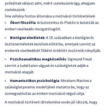
próbáltak választ adni, miért cselekszünk úgy, ahogyan
cselekszünk.
Íme néhány fontos állomása a motiváció történetének:
Ókori filozófia
: Arisztotelész és Platón is kutatták az
emberi viselkedés mozgatórugóit.
Biológiai elméletek
: A 19. században a biológiai és
ösztönelméletek kerültek előtérbe, amelyek szerint az
emberek viselkedését főként öröklött ösztönök irányítják.
Pszichoanalitikus megközelítés
: Sigmund Freud
szerint a tudattalan vágyak és szükségletek adják a
motiváció alapját.
Humanisztikus pszichológia
: Abraham Maslow a
szükségletpiramis modelljével mutatta be, hogy az
önmegvalósítás az emberi motiváció végső célja.
A motiváció történeti áttekintése során jól látszik, hogy