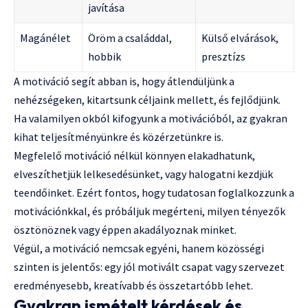
javítása
Magánélet
Öröm a családdal,
Külső elvárások,
hobbik
presztízs
A motiváció segít abban is, hogy átlendüljünk a
nehézségeken, kitartsunk céljaink mellett, és fejlődjünk.
Ha valamilyen okból kifogyunk a motivációból, az gyakran
kihat teljesítményünkre és közérzetünkre is.
Megfelelő motiváció nélkül könnyen elakadhatunk,
elveszíthetjük lelkesedésünket, vagy halogatni kezdjük
teendőinket. Ezért fontos, hogy tudatosan foglalkozzunk a
motivációnkkal, és próbáljuk megérteni, milyen tényezők
ösztönöznek vagy éppen akadályoznak minket.
Végül, a motiváció nemcsak egyéni, hanem közösségi
szinten is jelentős: egy jól motivált csapat vagy szervezet
eredményesebb, kreatívabb és összetartóbb lehet.
Gyakran ismételt kérdések és