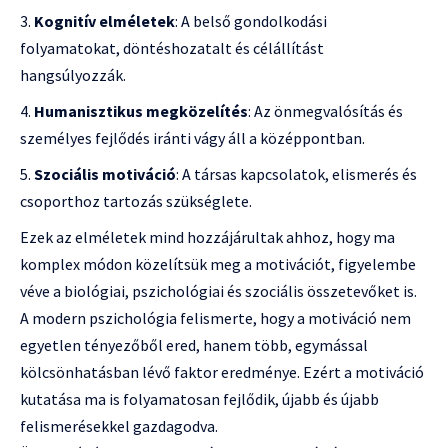
Kognitív elméletek
: A belső gondolkodási
folyamatokat, döntéshozatalt és célállítást
hangsúlyozzák.
Humanisztikus megközelítés
: Az önmegvalósítás és
személyes fejlődés iránti vágy áll a középpontban.
Szociális motiváció
: A társas kapcsolatok, elismerés és
csoporthoz tartozás szükséglete.
Ezek az elméletek mind hozzájárultak ahhoz, hogy ma
komplex módon közelítsük meg a motivációt, figyelembe
véve a biológiai, pszichológiai és szociális összetevőket is.
A modern pszichológia felismerte, hogy a motiváció nem
egyetlen tényezőből ered, hanem több, egymással
kölcsönhatásban lévő faktor eredménye. Ezért a motiváció
kutatása ma is folyamatosan fejlődik, újabb és újabb
felismerésekkel gazdagodva.