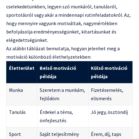
cselekedetünkben, legyen szó munkáról, tanulásról,
sportolásról vagy akár a mindennapi rutinfeladatokról. Az,
hogy mennyire vagyunk motiváltak, nagymértékben
befolyásolja eredményességünket, kitartásunkat és
elégedettségünket.
Az alábbi táblázat bemutatja, hogyan jelenhet meg a
motiváció különböző élethelyzetekben:
Életterület
Belső motiváció
Külső motiváció
példája
példája
Munka
Szeretem a munkám,
Fizetésemelés,
fejlődöm
elismerés
Tanulás
Érdekel a téma,
Jó jegy, ösztöndíj
önfejlesztés
Sport
Saját teljesítmény
Érem, díj, taps