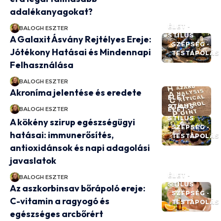
adalékanyagokat?
ÉLET -
BALOGH ESZTER
STÍLUS
A Galaxit Ásvány Rejtélyes Ereje:
SZÉPSÉG -
Jótékony Hatásai és Mindennapi
TESTÁPOLÁS
Felhasználása
BALOGH ESZTER
Akroníma jelentése és eredete
ÉLET -
STÍLUS
BALOGH ESZTER
ÉLET -
STÍLUS
A kökény szirup egészségügyi
SZÉPSÉG -
hatásai: immunerősítés,
TESTÁPOLÁS
antioxidánsok és napi adagolási
javaslatok
ÉLET -
BALOGH ESZTER
STÍLUS
Az aszkorbinsav bőrápoló ereje:
SZÉPSÉG -
C-vitamin a ragyogó és
TESTÁPOLÁS
egészséges arcbőrért