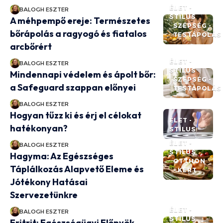
ÉLET -
BALOGH ESZTER
STÍLUS
A méhpempő ereje: Természetes
SZÉPSÉG -
bőrápolás a ragyogó és fiatalos
TESTÁPOLÁS
arcbőrért
ÉLET -
BALOGH ESZTER
STÍLUS
Mindennapi védelem és ápolt bőr:
SZÉPSÉG -
a Safeguard szappan előnyei
TESTÁPOLÁS
BALOGH ESZTER
Hogyan tűzz ki és érj el célokat
ÉLET -
hatékonyan?
STÍLUS
ÉLET -
BALOGH ESZTER
STÍLUS
Hagyma: Az Egészséges
OTTHON
Táplálkozás Alapvető Eleme és
- KERT
Jótékony Hatásai
Szervezetünkre
ÉLET -
BALOGH ESZTER
STÍLUS
Eritrit: Egészségügyi Előnyök,