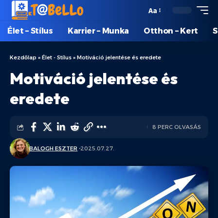
Aa
Élet – Stílus
Karrier – Munka
Otthon – Kert
S
Kezdőlap
»
Élet - Stílus
»
Motiváció jelentése és eredete
Motiváció jelentése és
eredete
8 PERC OLVASÁS
BALOGH ESZTER
2025.07.27.