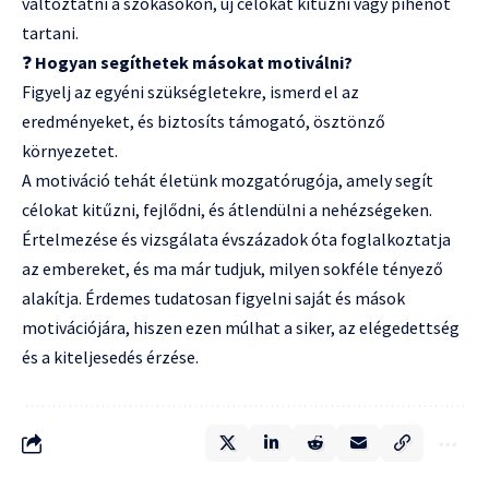
változtatni a szokásokon, új célokat kitűzni vagy pihenőt
tartani.
❓
Hogyan segíthetek másokat motiválni?
Figyelj az egyéni szükségletekre, ismerd el az
eredményeket, és biztosíts támogató, ösztönző
környezetet.
A motiváció tehát életünk mozgatórugója, amely segít
célokat kitűzni, fejlődni, és átlendülni a nehézségeken.
Értelmezése és vizsgálata évszázadok óta foglalkoztatja
az embereket, és ma már tudjuk, milyen sokféle tényező
alakítja. Érdemes tudatosan figyelni saját és mások
motivációjára, hiszen ezen múlhat a siker, az elégedettség
és a kiteljesedés érzése.