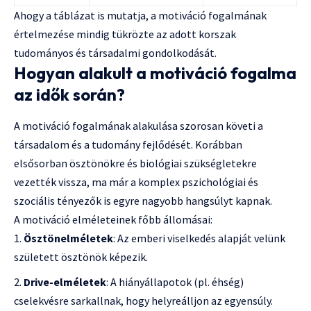
Ahogy a táblázat is mutatja, a motiváció fogalmának
értelmezése mindig tükrözte az adott korszak
tudományos és társadalmi gondolkodását.
Hogyan alakult a motiváció fogalma
az idők során?
A motiváció fogalmának alakulása szorosan követi a
társadalom és a tudomány fejlődését. Korábban
elsősorban ösztönökre és biológiai szükségletekre
vezették vissza, ma már a komplex pszichológiai és
szociális tényezők is egyre nagyobb hangsúlyt kapnak.
A motiváció elméleteinek főbb állomásai:
Ösztönelméletek
: Az emberi viselkedés alapját velünk
született ösztönök képezik.
Drive-elméletek
: A hiányállapotok (pl. éhség)
cselekvésre sarkallnak, hogy helyreálljon az egyensúly.