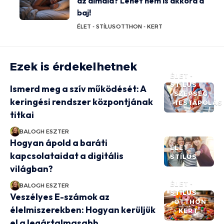
az álmaid? Lehet nem is akkora a
baj!
ÉLET - STÍLUS
OTTHON - KERT
Ezek is érdekelhetnek
ÉLET -
STÍLUS
Ismerd meg a szív működését: A
SZÉPSÉG -
keringési rendszer központjának
TESTÁPOLÁS
titkai
BALOGH ESZTER
Hogyan ápold a baráti
ÉLET -
kapcsolataidat a digitális
STÍLUS
világban?
ÉLET -
BALOGH ESZTER
STÍLUS
Veszélyes E-számok az
OTTHON
élelmiszerekben: Hogyan kerüljük
- KERT
el a legártalmasabb