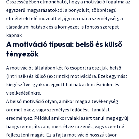
Összességében elmondható, hogy a motiváció fogalma az
egyszerű magyarázatoktól a bonyolult, többrétegű
elméletek felé mozdult el, így ma már a személyiség, a
társadalmi hatások és a környezet is fontos szerepet
kapnak.
A motiváció típusai: belső és külső
tényezők
A motivációt általában két fő csoportra osztjuk: belső
(intrinzik) és külső (extrinzik) motivációra. Ezek egymást
kiegészítve, gyakran együtt hatnak a döntéseinkre és
viselkedésünkre.
A belső motiváció olyan, amikor maga a tevékenység
örömet okoz, vagy személyes fejlődést, tanulást
eredményez. Például amikor valaki azért tanul meg egy új
hangszeren játszani, mert élvezi a zenét, vagy szeretné
fejleszteni magát. Ez a fajta motiváció hosszú távon