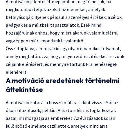
A motiváció jelentését még jobban megérthetjük, ha
megkülönböztetjük azokat az elemeket, amelyek
befolyásolják: ilyenek például a személyes értékek, a célok,
a vágyak és a múltbeli tapasztalatok. Ezek mind
hozzájárulnak ahhoz, hogy miért akarunk valamit elérni,
vagy éppen miért mondunk le valamiről.
Összefoglalva, a motiváció egy olyan dinamikus folyamat,
amely meghatározza, hogy milyen erőfeszítéseket teszünk
céljaink eléréséért, és mennyire tartunk ki a nehézségek
ellenére is.
A motiváció eredetének történelmi
áttekintése
A motiváció kutatása hosszú múltra tekint vissza. Már az
ókori filozófusok, például Arisztotelész is foglalkoztak
azzal, mi mozgatja az embereket. Az évszázadok során
különböző elméletek születtek, amelyek mind arra