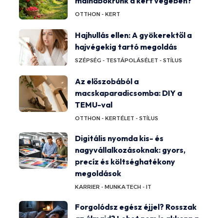
málnabokrunk a kert végében?
OTTHON - KERT
Hajhullás ellen: A gyökerektől a
hajvégekig tartó megoldás
SZÉPSÉG - TESTÁPOLÁS
ÉLET - STÍLUS
Az előszobából a
macskaparadicsomba: DIY a
TEMU-val
OTTHON - KERT
ÉLET - STÍLUS
Digitális nyomda kis- és
nagyvállalkozásoknak: gyors,
precíz és költséghatékony
megoldások
KARRIER - MUNKA
TECH - IT
Forgolódsz egész éjjel? Rosszak