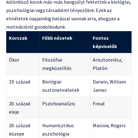
különböző korok más-más hangsúlyt fektettek a biológiai,
pszichológiai vagy társadalmi tényezőkre. Ezek az
elméletek napjainkig hatással vannak arra, ahogyan a
motivációról gondolkodunk.
Korszak
Főbb nézetek
Fontos
képviselők
Ókor
Filozófiai
Arisztotelész,
megközelítés
Platón
19. század
Biológiai
Darwin, William
ösztönelméletek
James
20. század
Pszichoanalízis
Freud
eleje
20. század
Humanisztikus
Maslow, Rogers
közepe
pszichológia