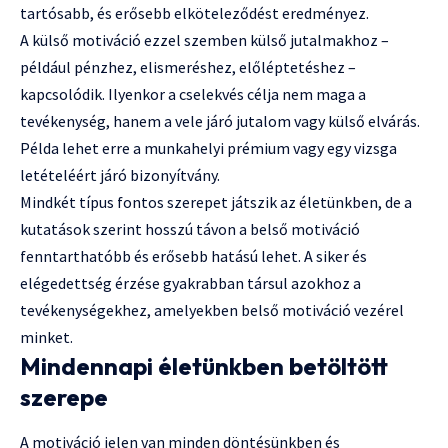
tartósabb, és erősebb elköteleződést eredményez.
A külső motiváció ezzel szemben külső jutalmakhoz –
például pénzhez, elismeréshez, előléptetéshez –
kapcsolódik. Ilyenkor a cselekvés célja nem maga a
tevékenység, hanem a vele járó jutalom vagy külső elvárás.
Példa lehet erre a munkahelyi prémium vagy egy vizsga
letételéért járó bizonyítvány.
Mindkét típus fontos szerepet játszik az életünkben, de a
kutatások szerint hosszú távon a belső motiváció
fenntarthatóbb és erősebb hatású lehet. A siker és
elégedettség érzése gyakrabban társul azokhoz a
tevékenységekhez, amelyekben belső motiváció vezérel
minket.
Mindennapi életünkben betöltött
szerepe
A motiváció jelen van minden döntésünkben és