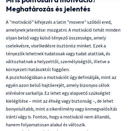
Meghatározás és jelentés
A "motiváció" kifejezés a latin "movere" szóból ered,
amelynek jelentése: mozgatni. A motiváció tehát minden
olyan belső vagy külső tényező összessége, amely
cselekvésre, viselkedésre ösztönöz minket. Ezek a
tényezők lehetnek tudatosak vagy tudat alattiak, és
változhatnak a helyzettől, személyiségtől, illetve a
környezeti hatásoktól függően.
A pszichológiában a motivációt úgy definiálják, mint az
egyén azon belső hajtóerejét, amely bizonyos célok
elérésére sarkallja. Ez lehet egy alapvető szükséglet
kielégítése – mint az éhség vagy biztonság –, de lehet
bonyolultabb, mint a sikerélmény vagy önmegvalósítás
iránti vágy is. Fontos, hogy a motiváció nem állandó,
hanem folyamatosan alakul és változik.