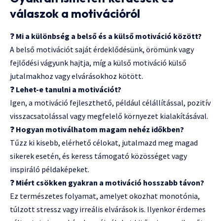
válaszok a motivációról
❓
Mi a különbség a belső és a külső motiváció között?
A belső motivációt saját érdeklődésünk, örömünk vagy
fejlődési vágyunk hajtja, míg a külső motiváció külső
jutalmakhoz vagy elvárásokhoz kötött.
❓
Lehet-e tanulni a motivációt?
Igen, a motiváció fejleszthető, például célállítással, pozitív
visszacsatolással vagy megfelelő környezet kialakításával.
❓
Hogyan motiválhatom magam nehéz időkben?
Tűzz ki kisebb, elérhető célokat, jutalmazd meg magad
sikerek esetén, és keress támogató közösséget vagy
inspiráló példaképeket.
❓
Miért csökken gyakran a motiváció hosszabb távon?
Ez természetes folyamat, amelyet okozhat monotónia,
túlzott stressz vagy irreális elvárások is. Ilyenkor érdemes