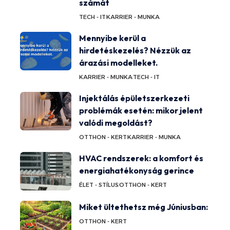
számát
TECH - IT
KARRIER - MUNKA
Mennyibe kerül a
hirdetéskezelés? Nézzük az
árazási modelleket.
KARRIER - MUNKA
TECH - IT
Injektálás épületszerkezeti
problémák esetén: mikor jelent
valódi megoldást?
OTTHON - KERT
KARRIER - MUNKA
HVAC rendszerek: a komfort és
energiahatékonyság gerince
ÉLET - STÍLUS
OTTHON - KERT
Miket ültethetsz még Júniusban:
OTTHON - KERT