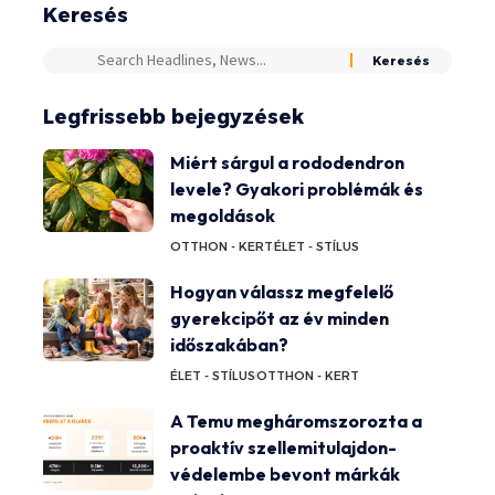
Keresés
Legfrissebb bejegyzések
Miért sárgul a rododendron
levele? Gyakori problémák és
megoldások
OTTHON - KERT
ÉLET - STÍLUS
Hogyan válassz megfelelő
gyerekcipőt az év minden
időszakában?
ÉLET - STÍLUS
OTTHON - KERT
A Temu megháromszorozta a
proaktív szellemitulajdon-
védelembe bevont márkák