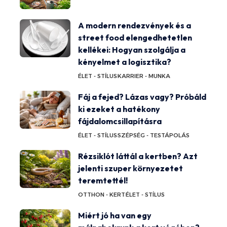
A modern rendezvények és a
street food elengedhetetlen
kellékei: Hogyan szolgálja a
kényelmet a logisztika?
ÉLET - STÍLUS
KARRIER - MUNKA
Fáj a fejed? Lázas vagy? Próbáld
ki ezeket a hatékony
fájdalomcsillapításra
ÉLET - STÍLUS
SZÉPSÉG - TESTÁPOLÁS
Rézsiklót láttál a kertben? Azt
jelenti szuper környezetet
teremtettél!
OTTHON - KERT
ÉLET - STÍLUS
Miért jó ha van egy