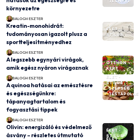
hatások az egészségre és
TECH - IT
környezetre
BALOGH ESZTER
Kreatin-monohidrát:
ÉLET -
tudományosan igazolt plusz a
STÍLUS
sportteljesítményedhez
BALOGH ESZTER
A legszebb egynyári virágok,
OTTHON -
amik egész nyáron virágoznak
KERT
ÉLET -
BALOGH ESZTER
STÍLUS
A quinoa hatásai az emésztésre
SZÉPSÉG -
és egészségünkre:
TESTÁPOLÁS
tápanyagtartalom és
fogyasztási tippek
BALOGH ESZTER
Olivin: energizáló és védelmező
ÉLET -
ásvány – részletes útmutató
STÍLUS
ÉLET -