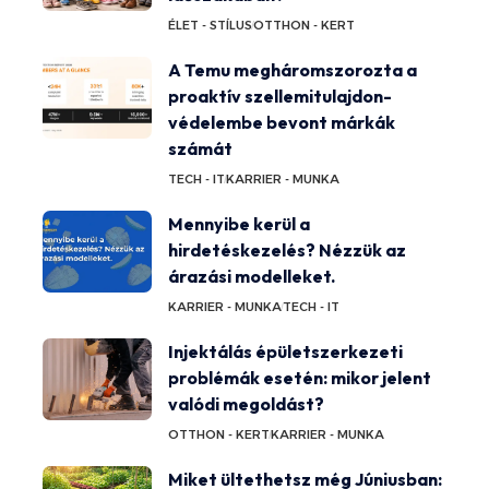
ÉLET - STÍLUS
OTTHON - KERT
A Temu megháromszorozta a
proaktív szellemitulajdon-
védelembe bevont márkák
számát
TECH - IT
KARRIER - MUNKA
Mennyibe kerül a
hirdetéskezelés? Nézzük az
árazási modelleket.
KARRIER - MUNKA
TECH - IT
Injektálás épületszerkezeti
problémák esetén: mikor jelent
valódi megoldást?
OTTHON - KERT
KARRIER - MUNKA
Miket ültethetsz még Júniusban: