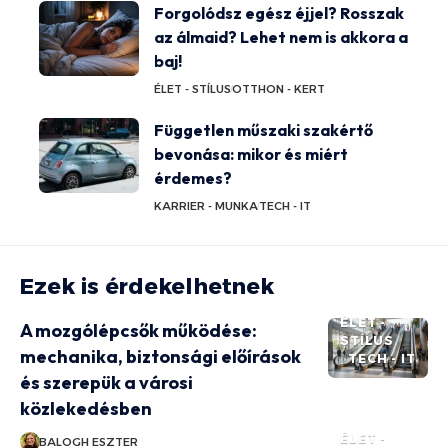
Forgolódsz egész éjjel? Rosszak
az álmaid? Lehet nem is akkora a
baj!
ÉLET - STÍLUS
OTTHON - KERT
Független műszaki szakértő
bevonása: mikor és miért
érdemes?
KARRIER - MUNKA
TECH - IT
Ezek is érdekelhetnek
ÉLET -
A mozgólépcsők működése:
STÍLUS
mechanika, biztonsági előírások
TECH - IT
és szerepük a városi
közlekedésben
ÉLET -
BALOGH ESZTER