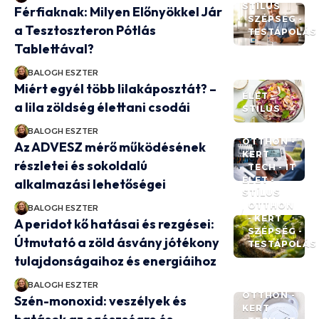
STÍLUS
Férfiaknak: Milyen Előnyökkel Jár
SZÉPSÉG -
a Tesztoszteron Pótlás
TESTÁPOLÁS
Tablettával?
BALOGH ESZTER
Miért egyél több lilakáposztát? –
ÉLET -
a lila zöldség élettani csodái
STÍLUS
BALOGH ESZTER
OTTHON -
Az ADVESZ mérő működésének
KERT
részletei és sokoldalú
TECH - IT
ÉLET -
alkalmazási lehetőségei
STÍLUS
OTTHON
BALOGH ESZTER
- KERT
A peridot kő hatásai és rezgései:
SZÉPSÉG -
Útmutató a zöld ásvány jótékony
TESTÁPOLÁS
tulajdonságaihoz és energiáihoz
BALOGH ESZTER
OTTHON -
Szén-monoxid: veszélyek és
KERT