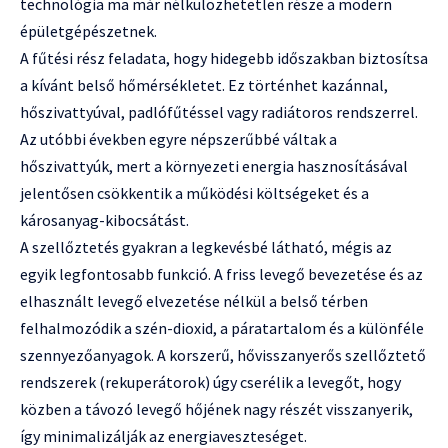
technológia ma már nélkülözhetetlen része a modern
épületgépészetnek.
A fűtési rész feladata, hogy hidegebb időszakban biztosítsa
a kívánt belső hőmérsékletet. Ez történhet kazánnal,
hőszivattyúval, padlófűtéssel vagy radiátoros rendszerrel.
Az utóbbi években egyre népszerűbbé váltak a
hőszivattyúk, mert a környezeti energia hasznosításával
jelentősen csökkentik a működési költségeket és a
károsanyag-kibocsátást.
A szellőztetés gyakran a legkevésbé látható, mégis az
egyik legfontosabb funkció. A friss levegő bevezetése és az
elhasznált levegő elvezetése nélkül a belső térben
felhalmozódik a szén-dioxid, a páratartalom és a különféle
szennyezőanyagok. A korszerű, hővisszanyerős szellőztető
rendszerek (rekuperátorok) úgy cserélik a levegőt, hogy
közben a távozó levegő hőjének nagy részét visszanyerik,
így minimalizálják az energiaveszteséget.