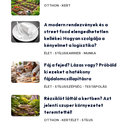
OTTHON - KERT
A modern rendezvények és a
street food elengedhetetlen
kellékei: Hogyan szolgálja a
kényelmet a logisztika?
ÉLET - STÍLUS
KARRIER - MUNKA
Fáj a fejed? Lázas vagy? Próbáld
ki ezeket a hatékony
fájdalomcsillapításra
ÉLET - STÍLUS
SZÉPSÉG - TESTÁPOLÁS
Rézsiklót láttál a kertben? Azt
jelenti szuper környezetet
teremtettél!
OTTHON - KERT
ÉLET - STÍLUS