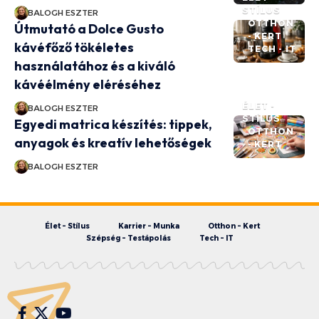
STÍLUS
BALOGH ESZTER
OTTHON
Útmutató a Dolce Gusto
- KERT
kávéfőző tökéletes
TECH - IT
használatához és a kiváló
kávéélmény eléréséhez
ÉLET -
BALOGH ESZTER
STÍLUS
Egyedi matrica készítés: tippek,
OTTHON
anyagok és kreatív lehetőségek
- KERT
BALOGH ESZTER
Élet – Stílus
Karrier – Munka
Otthon – Kert
Szépség – Testápolás
Tech – IT