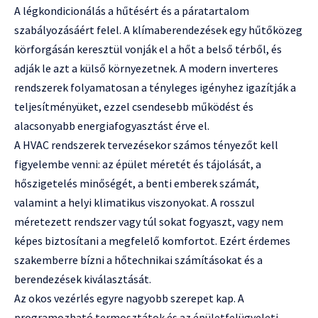
A légkondicionálás a hűtésért és a páratartalom
szabályozásáért felel. A klímaberendezések egy hűtőközeg
körforgásán keresztül vonják el a hőt a belső térből, és
adják le azt a külső környezetnek. A modern inverteres
rendszerek folyamatosan a tényleges igényhez igazítják a
teljesítményüket, ezzel csendesebb működést és
alacsonyabb energiafogyasztást érve el.
A
HVAC rendszerek
tervezésekor számos tényezőt kell
figyelembe venni: az épület méretét és tájolását, a
hőszigetelés minőségét, a benti emberek számát,
valamint a helyi klimatikus viszonyokat. A rosszul
méretezett rendszer vagy túl sokat fogyaszt, vagy nem
képes biztosítani a megfelelő komfortot. Ezért érdemes
szakemberre bízni a hőtechnikai számításokat és a
berendezések kiválasztását.
Az okos vezérlés egyre nagyobb szerepet kap. A
programozható termosztátok és az épületfelügyeleti