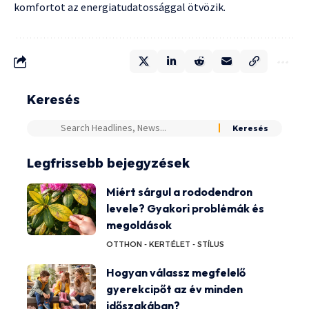
komfortot az energiatudatossággal ötvözik.
Keresés
Legfrissebb bejegyzések
Miért sárgul a rododendron
levele? Gyakori problémák és
megoldások
OTTHON - KERT
ÉLET - STÍLUS
Hogyan válassz megfelelő
gyerekcipőt az év minden
időszakában?