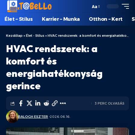
Aa
Élet – Stílus
Karrier – Munka
Otthon – Kert
S
Kezdőlap
»
Élet - Stílus
»
HVAC rendszerek: a komfort és energiahatékonyság gerince
HVAC rendszerek: a
komfort és
energiahatékonyság
gerince
3 PERC OLVASÁS
BALOGH ESZTER
2026.06.16.