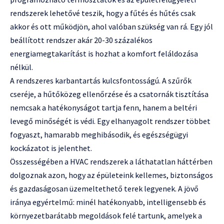
rendszerek lehetővé teszik, hogy a fűtés és hűtés csak
akkor és ott működjön, ahol valóban szükség van rá. Egy jól
beállított rendszer akár 20-30 százalékos
energiamegtakarítást is hozhat a komfort feláldozása
nélkül.
A rendszeres karbantartás kulcsfontosságú. A szűrők
cseréje, a hűtőközeg ellenőrzése és a csatornák tisztítása
nemcsak a hatékonyságot tartja fenn, hanem a beltéri
levegő minőségét is védi. Egy elhanyagolt rendszer többet
fogyaszt, hamarabb meghibásodik, és egészségügyi
kockázatot is jelenthet.
Összességében a HVAC rendszerek a láthatatlan háttérben
dolgoznak azon, hogy az épületeink kellemes, biztonságos
és gazdaságosan üzemeltethető terek legyenek. A jövő
iránya egyértelmű: minél hatékonyabb, intelligensebb és
környezetbarátabb megoldások felé tartunk, amelyek a