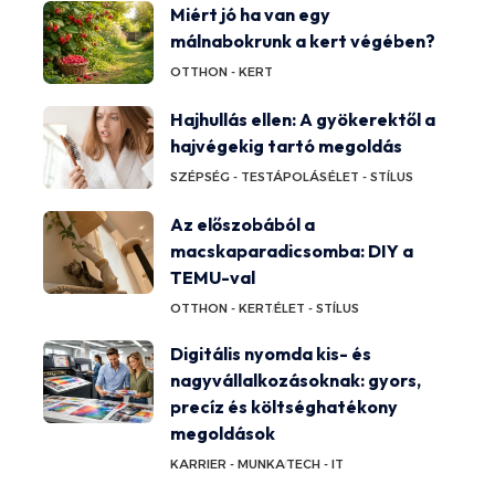
Miért jó ha van egy
málnabokrunk a kert végében?
OTTHON - KERT
Hajhullás ellen: A gyökerektől a
hajvégekig tartó megoldás
SZÉPSÉG - TESTÁPOLÁS
ÉLET - STÍLUS
Az előszobából a
macskaparadicsomba: DIY a
TEMU-val
OTTHON - KERT
ÉLET - STÍLUS
Digitális nyomda kis- és
nagyvállalkozásoknak: gyors,
precíz és költséghatékony
megoldások
KARRIER - MUNKA
TECH - IT