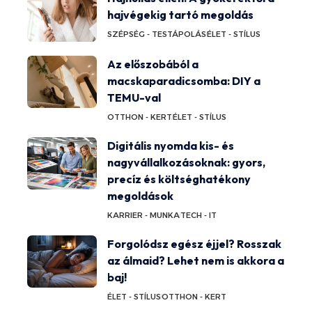
hajvégekig tartó megoldás
SZÉPSÉG - TESTÁPOLÁS
ÉLET - STÍLUS
Az előszobából a
macskaparadicsomba: DIY a
TEMU-val
OTTHON - KERT
ÉLET - STÍLUS
Digitális nyomda kis- és
nagyvállalkozásoknak: gyors,
precíz és költséghatékony
megoldások
KARRIER - MUNKA
TECH - IT
Forgolódsz egész éjjel? Rosszak
az álmaid? Lehet nem is akkora a
baj!
ÉLET - STÍLUS
OTTHON - KERT