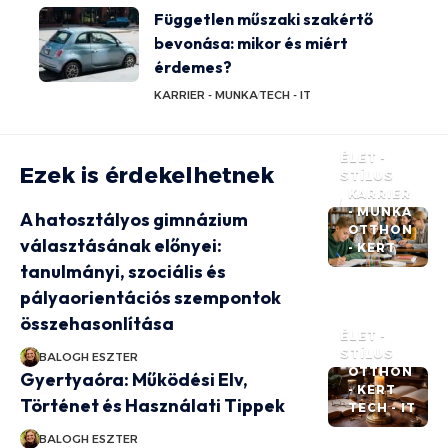
Független műszaki szakértő
bevonása: mikor és miért
érdemes?
KARRIER - MUNKA
TECH - IT
ÉLET -
Ezek is érdekelhetnek
STÍLUS
KARRIER
- MUNKA
A hatosztályos gimnázium
OTTHON
választásának előnyei:
- KERT
tanulmányi, szociális és
pályaorientációs szempontok
összehasonlítása
ÉLET -
STÍLUS
BALOGH ESZTER
OTTHON
Gyertyaóra: Működési Elv,
- KERT
Történet és Használati Tippek
TECH - IT
BALOGH ESZTER