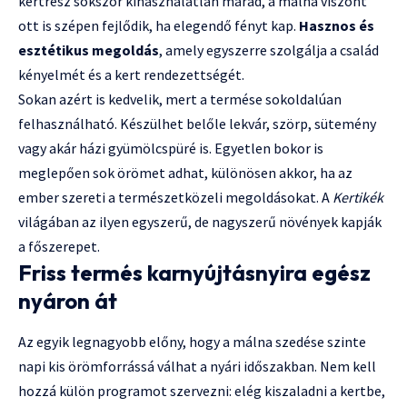
kertrész sokszor kihasználatlan marad, a málna viszont
ott is szépen fejlődik, ha elegendő fényt kap.
Hasznos és
esztétikus megoldás
, amely egyszerre szolgálja a család
kényelmét és a kert rendezettségét.
Sokan azért is kedvelik, mert a termése sokoldalúan
felhasználható. Készülhet belőle lekvár, szörp, sütemény
vagy akár házi gyümölcspüré is. Egyetlen bokor is
meglepően sok örömet adhat, különösen akkor, ha az
ember szereti a természetközeli megoldásokat. A
Kertikék
világában az ilyen egyszerű, de nagyszerű növények kapják
a főszerepet.
Friss termés karnyújtásnyira egész
nyáron át
Az egyik legnagyobb előny, hogy a málna szedése szinte
napi kis örömforrássá válhat a nyári időszakban. Nem kell
hozzá külön programot szervezni: elég kiszaladni a kertbe,