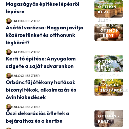
Magaságyás építése lépésről
OTTHON -
lépésre
KERT
ÉLET -
BALOGH ESZTER
STÍLUS
A sótál varázsa: Hogyan javítja
OTTHON
közérzetünket és otthonunk
- KERT
légkörét?
BALOGH ESZTER
Kerti tó építése: A nyugalom
OTTHON -
ÉLET -
szigete a saját udvarunkon
KERT
STÍLUS
OTTHON
BALOGH ESZTER
- KERT
Orbáncfű jótékony hatásai:
SZÉPSÉG -
bizonyítékok, alkalmazás és
TESTÁPOLÁS
óvintézkedések
BALOGH ESZTER
Őszi dekorációs ötletek a
OTTHON -
bejárathoz és a kertbe
KERT