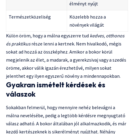
élményt nyújt
Természetközeliség
Közelebb hozza a
növények világát
Külön öröm, hogy a málna egyszerre tud
kedves, otthonos
és praktikus
része lenni a kertnek. Nem hivalkodó, mégis
sokat ad hozzá az összképhez. Amikor a bokor körül
megjelenik az élet, a madarak, a gyerekzsivaj vagy a szedés
öröme, akkor válik igazán érezhetővé, milyen sokat
jelenthet egy ilyen egyszerű növény a mindennapokban.
Gyakran ismételt kérdések és
válaszok
Sokakban felmerül, hogy mennyire nehéz belevágni a
málna nevelésébe, pedig a legtöbb kérdésre megnyugtató
válasz adható. A bokor általában jól alkalmazkodik, és már
kezdő kertészeknek is sikerélményt nyújthat. Néhány