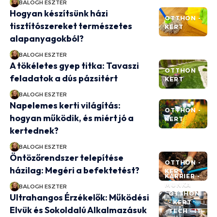
BALOGH ESZTER
Hogyan készítsünk házi
OTTHON -
tisztítószereket természetes
KERT
alapanyagokból?
BALOGH ESZTER
A tökéletes gyep titka: Tavaszi
OTTHON -
feladatok a dús pázsitért
KERT
BALOGH ESZTER
Napelemes kerti világítás:
OTTHON -
hogyan működik, és miért jó a
KERT
kertednek?
BALOGH ESZTER
Öntözőrendszer telepítése
OTTHON -
házilag: Megéri a befektetést?
KERT
KARRIER -
MUNKA
BALOGH ESZTER
OTTHON
Ultrahangos Érzékelők: Működési
- KERT
Elvük és Sokoldalú Alkalmazásuk
TECH - IT