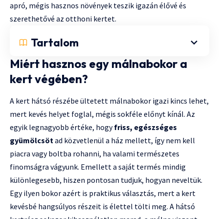
apró, mégis hasznos növények teszik igazán élővé és
szerethetővé az otthoni kertet.
Tartalom
Miért hasznos egy málnabokor a
kert végében?
A kert hátsó részébe ültetett málnabokor igazi kincs lehet,
mert kevés helyet foglal, mégis sokféle előnyt kínál. Az
egyik legnagyobb értéke, hogy
friss, egészséges
gyümölcsöt
ad közvetlenül a ház mellett, így nem kell
piacra vagy boltba rohanni, ha valami természetes
finomságra vágyunk. Emellett a saját termés mindig
különlegesebb, hiszen pontosan tudjuk, hogyan neveltük.
Egy ilyen bokor azért is praktikus választás, mert a kert
kevésbé hangsúlyos részeit is élettel tölti meg. A hátsó