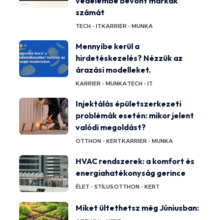
védelembe bevont márkák
számát
TECH - IT
KARRIER - MUNKA
Mennyibe kerül a
hirdetéskezelés? Nézzük az
árazási modelleket.
KARRIER - MUNKA
TECH - IT
Injektálás épületszerkezeti
problémák esetén: mikor jelent
valódi megoldást?
OTTHON - KERT
KARRIER - MUNKA
HVAC rendszerek: a komfort és
energiahatékonyság gerince
ÉLET - STÍLUS
OTTHON - KERT
Miket ültethetsz még Júniusban: