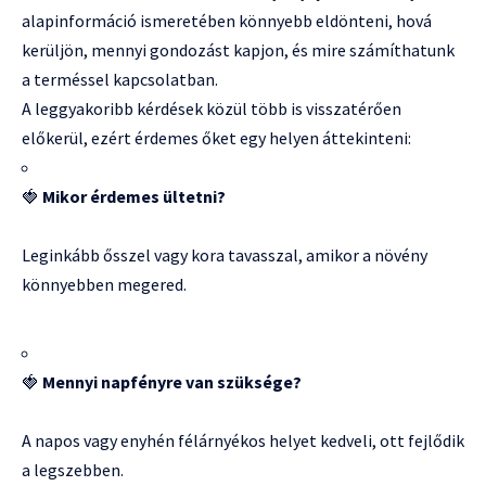
alapinformáció ismeretében könnyebb eldönteni, hová
kerüljön, mennyi gondozást kapjon, és mire számíthatunk
a terméssel kapcsolatban.
A leggyakoribb kérdések közül több is visszatérően
előkerül, ezért érdemes őket egy helyen áttekinteni:
🍓
Mikor érdemes ültetni?
Leginkább ősszel vagy kora tavasszal, amikor a növény
könnyebben megered.
🍓
Mennyi napfényre van szüksége?
A napos vagy enyhén félárnyékos helyet kedveli, ott fejlődik
a legszebben.