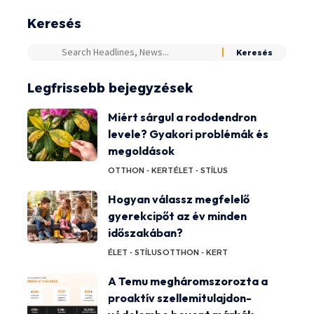
Keresés
Legfrissebb bejegyzések
Miért sárgul a rododendron
levele? Gyakori problémák és
megoldások
OTTHON - KERT
ÉLET - STÍLUS
Hogyan válassz megfelelő
gyerekcipőt az év minden
időszakában?
ÉLET - STÍLUS
OTTHON - KERT
A Temu megháromszorozta a
proaktív szellemitulajdon-