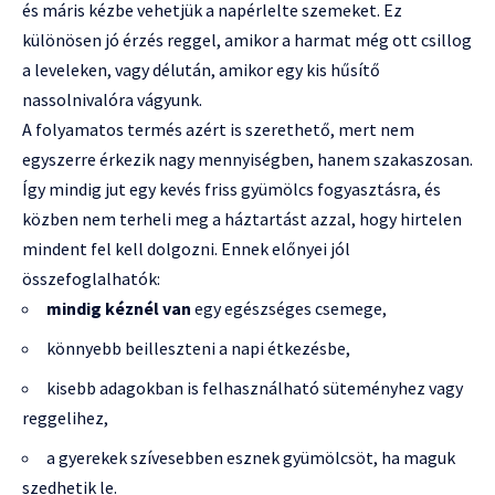
és máris kézbe vehetjük a napérlelte szemeket. Ez
különösen jó érzés reggel, amikor a harmat még ott csillog
a leveleken, vagy délután, amikor egy kis hűsítő
nassolnivalóra vágyunk.
A folyamatos termés azért is szerethető, mert nem
egyszerre érkezik nagy mennyiségben, hanem szakaszosan.
Így mindig jut egy kevés friss gyümölcs fogyasztásra, és
közben nem terheli meg a háztartást azzal, hogy hirtelen
mindent fel kell dolgozni. Ennek előnyei jól
összefoglalhatók:
mindig kéznél van
egy egészséges csemege,
könnyebb beilleszteni a napi étkezésbe,
kisebb adagokban is felhasználható süteményhez vagy
reggelihez,
a gyerekek szívesebben esznek gyümölcsöt, ha maguk
szedhetik le.