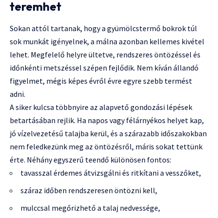
teremhet
Sokan attól tartanak, hogy a gyümölcstermő bokrok túl
sok munkát igényelnek, a málna azonban kellemes kivétel
lehet. Megfelelő helyre ültetve, rendszeres öntözéssel és
időnkénti metszéssel szépen fejlődik. Nem kíván állandó
figyelmet, mégis képes évről évre egyre szebb termést
adni.
A siker kulcsa többnyire az alapvető gondozási lépések
betartásában rejlik. Ha napos vagy félárnyékos helyet kap,
jó vízelvezetésű talajba kerül, és a szárazabb időszakokban
nem feledkezünk meg az öntözésről, máris sokat tettünk
érte. Néhány egyszerű teendő különösen fontos:
tavasszal érdemes átvizsgálni és ritkítani a vesszőket,
száraz időben rendszeresen öntözni kell,
mulccsal megőrizhető a talaj nedvessége,