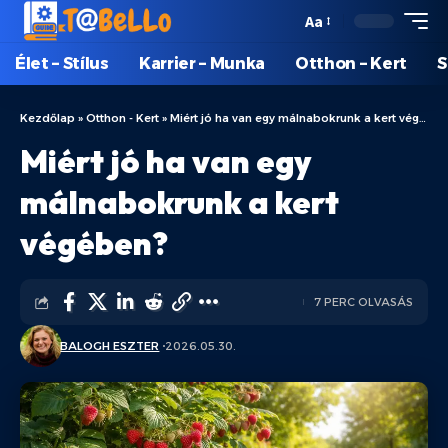
Aa
Élet – Stílus
Karrier – Munka
Otthon – Kert
S
Kezdőlap
»
Otthon - Kert
»
Miért jó ha van egy málnabokrunk a kert végében?
Miért jó ha van egy
málnabokrunk a kert
végében?
7 PERC OLVASÁS
BALOGH ESZTER
2026.05.30.