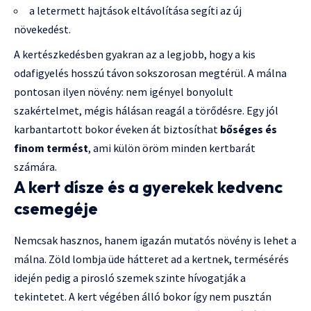
a letermett hajtások eltávolítása segíti az új
növekedést.
A kertészkedésben gyakran az a legjobb, hogy a kis
odafigyelés hosszú távon sokszorosan megtérül. A málna
pontosan ilyen növény: nem igényel bonyolult
szakértelmet, mégis hálásan reagál a törődésre. Egy jól
karbantartott bokor éveken át biztosíthat
bőséges és
finom termést
, ami külön öröm minden kertbarát
számára.
A kert dísze és a gyerekek kedvenc
csemegéje
Nemcsak hasznos, hanem igazán mutatós növény is lehet a
málna. Zöld lombja üde hátteret ad a kertnek, termésérés
idején pedig a pirosló szemek szinte hívogatják a
tekintetet. A kert végében álló bokor így nem pusztán