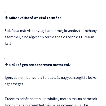
🍓
Mikor várható az első termés?
Sok fajta már viszonylag hamar megörvendeztet néhány
szemmel, a bőségesebb terméshez viszont kis türelem
kell.
🍓
Szükséges rendszeresen metszeni?
Igen, de nem bonyolult feladat, és nagyban segíti a bokor
egészségét.
Érdemes tehát bátran kipróbálni, mert a málna nemcsak
finom, hanem szerethető és hálás növény is. Egy kis