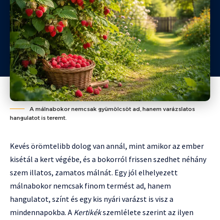
A málnabokor nemcsak gyümölcsöt ad, hanem varázslatos
hangulatot is teremt.
Kevés örömtelibb dolog van annál, mint amikor az ember
kisétál a kert végébe, és a bokorról frissen szedhet néhány
szem illatos, zamatos málnát. Egy jól elhelyezett
málnabokor nemcsak finom termést ad, hanem
hangulatot, színt és egy kis nyári varázst is visz a
mindennapokba. A
Kertikék
szemlélete szerint az ilyen