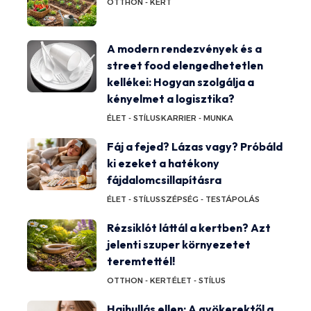
OTTHON - KERT
A modern rendezvények és a
street food elengedhetetlen
kellékei: Hogyan szolgálja a
kényelmet a logisztika?
ÉLET - STÍLUS
KARRIER - MUNKA
Fáj a fejed? Lázas vagy? Próbáld
ki ezeket a hatékony
fájdalomcsillapításra
ÉLET - STÍLUS
SZÉPSÉG - TESTÁPOLÁS
Rézsiklót láttál a kertben? Azt
jelenti szuper környezetet
teremtettél!
OTTHON - KERT
ÉLET - STÍLUS
Hajhullás ellen: A gyökerektől a