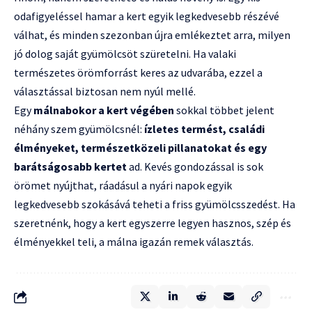
odafigyeléssel hamar a kert egyik legkedvesebb részévé
válhat, és minden szezonban újra emlékeztet arra, milyen
jó dolog saját gyümölcsöt szüretelni. Ha valaki
természetes örömforrást keres az udvarába, ezzel a
választással biztosan nem nyúl mellé.
Egy
málnabokor a kert végében
sokkal többet jelent
néhány szem gyümölcsnél:
ízletes termést, családi
élményeket, természetközeli pillanatokat és egy
barátságosabb kertet
ad. Kevés gondozással is sok
örömet nyújthat, ráadásul a nyári napok egyik
legkedvesebb szokásává teheti a friss gyümölcsszedést. Ha
szeretnénk, hogy a kert egyszerre legyen hasznos, szép és
élményekkel teli, a málna igazán remek választás.