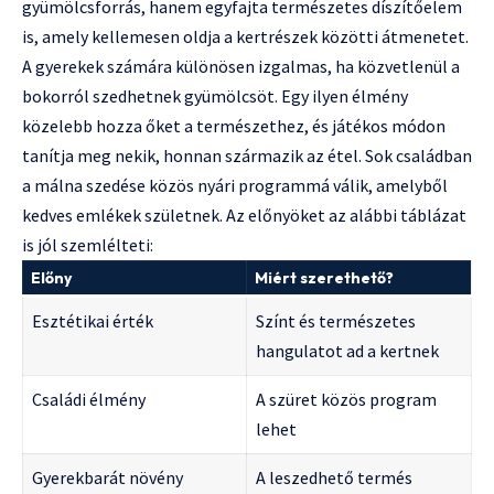
gyümölcsforrás, hanem egyfajta természetes díszítőelem
is, amely kellemesen oldja a kertrészek közötti átmenetet.
A gyerekek számára különösen izgalmas, ha közvetlenül a
bokorról szedhetnek gyümölcsöt. Egy ilyen élmény
közelebb hozza őket a természethez, és játékos módon
tanítja meg nekik, honnan származik az étel. Sok családban
a málna szedése közös nyári programmá válik, amelyből
kedves emlékek születnek. Az előnyöket az alábbi táblázat
is jól szemlélteti:
Előny
Miért szerethető?
Esztétikai érték
Színt és természetes
hangulatot ad a kertnek
Családi élmény
A szüret közös program
lehet
Gyerekbarát növény
A leszedhető termés