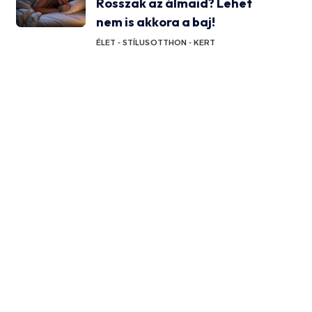
Rosszak az álmaid? Lehet
nem is akkora a baj!
ÉLET - STÍLUS
OTTHON - KERT