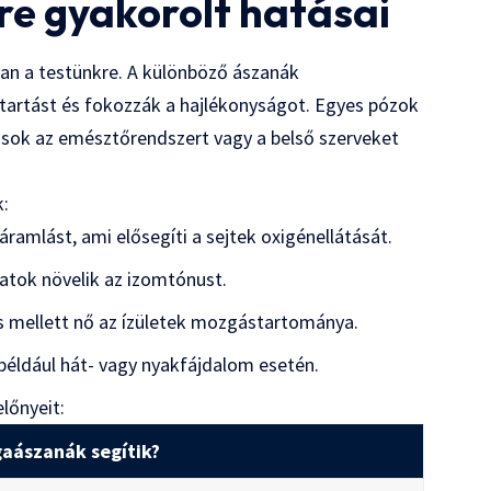
gre gyakorolt hatásai
van a testünkre. A különböző ászanák
esttartást és fokozzák a hajlékonyságot. Egyes pózok
ások az emésztőrendszert vagy a belső szerveket
k:
áramlást, ami elősegíti a sejtek oxigénellátását.
latok növelik az izomtónust.
s mellett nő az ízületek mozgástartománya.
például hát- vagy nyakfájdalom esetén.
előnyeit:
gaászanák segítik?