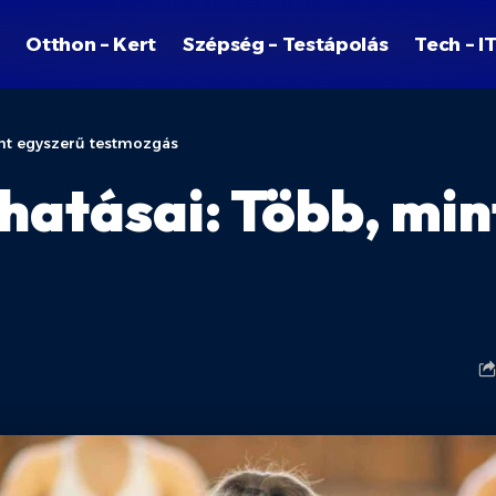
Otthon – Kert
Szépség – Testápolás
Tech – I
int egyszerű testmozgás
 hatásai: Több, mi