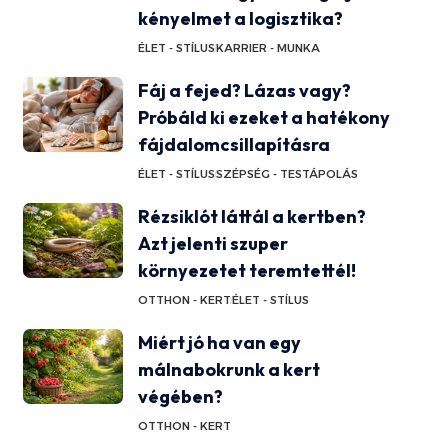
kényelmet a logisztika?
ÉLET - STÍLUS
KARRIER - MUNKA
Fáj a fejed? Lázas vagy?
Próbáld ki ezeket a hatékony
fájdalomcsillapításra
ÉLET - STÍLUS
SZÉPSÉG - TESTÁPOLÁS
Rézsiklót láttál a kertben?
Azt jelenti szuper
környezetet teremtettél!
OTTHON - KERT
ÉLET - STÍLUS
Miért jó ha van egy
málnabokrunk a kert
végében?
OTTHON - KERT