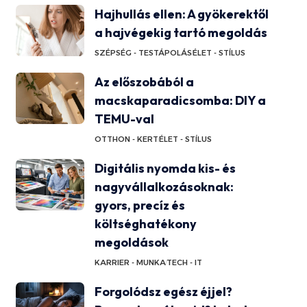
Hajhullás ellen: A gyökerektől
a hajvégekig tartó megoldás
SZÉPSÉG - TESTÁPOLÁS
ÉLET - STÍLUS
Az előszobából a
macskaparadicsomba: DIY a
TEMU-val
OTTHON - KERT
ÉLET - STÍLUS
Digitális nyomda kis- és
nagyvállalkozásoknak:
gyors, precíz és
költséghatékony
megoldások
KARRIER - MUNKA
TECH - IT
Forgolódsz egész éjjel?