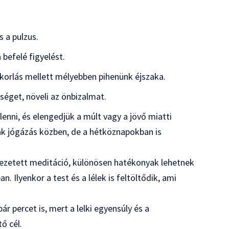
 a pulzus.
 befelé figyelést.
korlás mellett mélyebben pihenünk éjszaka.
tséget, növeli az önbizalmat.
lenni, és elengedjük a múlt vagy a jövő miatti
ak jógázás közben, de a hétköznapokban is
 vezetett meditáció, különösen hatékonyak lehetnek
. Ilyenkor a test és a lélek is feltöltődik, ami
r percet is, mert a lelki egyensúly és a
ő cél.