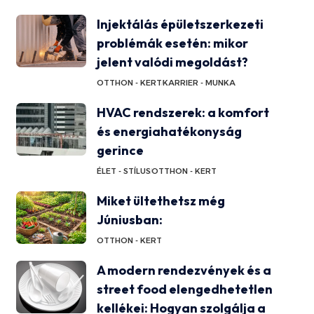
Injektálás épületszerkezeti
problémák esetén: mikor
jelent valódi megoldást?
OTTHON - KERT
KARRIER - MUNKA
HVAC rendszerek: a komfort
és energiahatékonyság
gerince
ÉLET - STÍLUS
OTTHON - KERT
Miket ültethetsz még
Júniusban:
OTTHON - KERT
A modern rendezvények és a
street food elengedhetetlen
kellékei: Hogyan szolgálja a