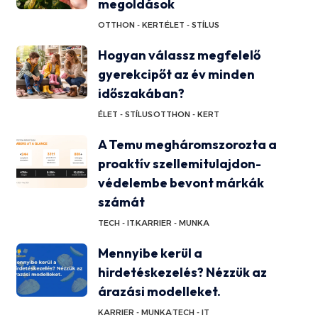
megoldások
OTTHON - KERT
ÉLET - STÍLUS
Hogyan válassz megfelelő
gyerekcipőt az év minden
időszakában?
ÉLET - STÍLUS
OTTHON - KERT
A Temu megháromszorozta a
proaktív szellemitulajdon-
védelembe bevont márkák
számát
TECH - IT
KARRIER - MUNKA
Mennyibe kerül a
hirdetéskezelés? Nézzük az
árazási modelleket.
KARRIER - MUNKA
TECH - IT