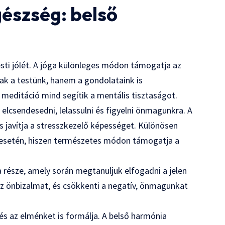
gészség: belső
sti jólét. A jóga különleges módon támogatja az
k a testünk, hanem a gondolataink is
 meditáció mind segítik a mentális tisztaságot.
elcsendesedni, lelassulni és figyelni önmagunkra. A
és javítja a stresszkezelő képességet. Különösen
s esetén, hiszen természetes módon támogatja a
a része, amely során megtanuljuk elfogadni a jelen
i az önbizalmat, és csökkenti a negatív, önmagunkat
és az elménket is formálja. A belső harmónia