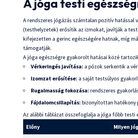
A jóga testi egészsé
A rendszeres jógázás számtalan pozitív hatással 
(testhelyzetek) erősítik az izmokat, javítják a t
kifejezetten a gerinc egészségére hatnak, míg m
támogatják.
A jóga egészségre gyakorolt hatásai közé tartozi
Vérkeringés javítása:
a pózok serkentik a vér
Izomzat erősítése:
a saját testsúlyos gyakor
Rugalmasság fokozása:
rendszeres gyakorlá
Fájdalomcsillapítás:
bizonyítottan hatékony 
Az alábbi táblázat összefoglalja a jóga főbb testi 
Előny
Milyen jó