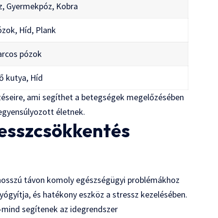
, Gyermekpóz, Kobra
zok, Híd, Plank
arcos pózok
ő kutya, Híd
lzéseire, ami segíthet a betegségek megelőzésében
iegyensúlyozott életnek.
tresszcsökkentés
mi hosszú távon komoly egészségügyi problémákhoz
gyógyítja, és hatékony eszköz a stressz kezelésében.
d-mind segítenek az idegrendszer