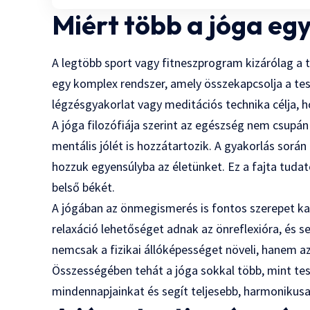
Miért több a jóga eg
A legtöbb sport vagy fitneszprogram kizárólag a 
egy komplex rendszer, amely összekapcsolja a test
légzésgyakorlat vagy meditációs technika célja, 
A jóga filozófiája szerint az egészség nem csupá
mentális jólét is hozzátartozik. A gyakorlás sorá
hozzuk egyensúlyba az életünket. Ez a fajta tuda
belső békét.
A jógában az önmegismerés is fontos szerepet kap.
relaxáció lehetőséget adnak az önreflexióra, és 
nemcsak a fizikai állóképességet növeli, hanem a
Összességében tehát a jóga sokkal több, mint te
mindennapjainkat és segít teljesebb, harmonikusab