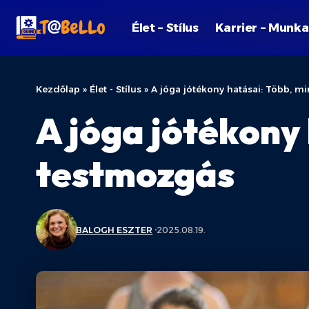
Élet – Stílus
Karrier – Munka
Kezdőlap
»
Élet - Stílus
»
A jóga jótékony hatásai: Több, m
A jóga jótékony
testmozgás
BALOGH ESZTER
2025.08.19.