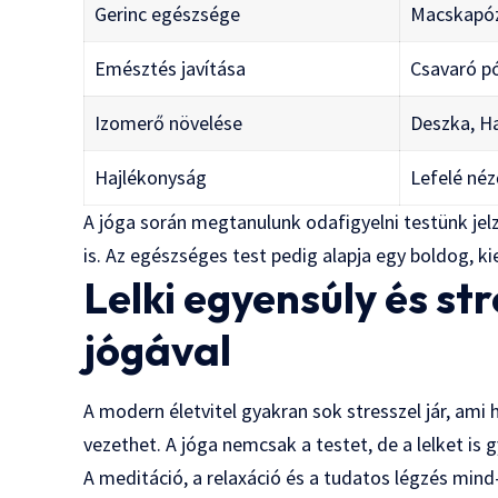
Gerinc egészsége
Macskapóz
Emésztés javítása
Csavaró pó
Izomerő növelése
Deszka, H
Hajlékonyság
Lefelé néz
A jóga során megtanulunk odafigyelni testünk je
is. Az egészséges test pedig alapja egy boldog, k
Lelki egyensúly és s
jógával
A modern életvitel gyakran sok stresszel jár, a
vezethet. A jóga nemcsak a testet, de a lelket is 
A meditáció, a relaxáció és a tudatos légzés min