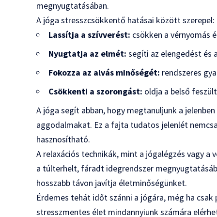
megnyugtatásában.
A jóga stresszcsökkentő hatásai között szerepel:
Lassítja a szívverést:
csökken a vérnyomás és
Nyugtatja az elmét:
segíti az elengedést és a
Fokozza az alvás minőségét:
rendszeres gya
Csökkenti a szorongást:
oldja a belső feszül
A jóga segít abban, hogy megtanuljunk a jelenben 
aggodalmakat. Ez a fajta tudatos jelenlét nemcs
hasznosítható.
A relaxációs technikák, mint a jógalégzés vagy a
a túlterhelt, fáradt idegrendszer megnyugtatásában
hosszabb távon javítja életminőségünket.
Érdemes tehát időt szánni a jógára, még ha csak pá
stresszmentes élet mindannyiunk számára elérhet