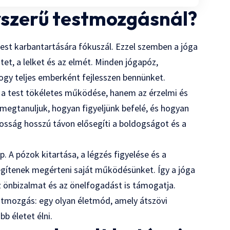
yszerű testmozgásnál?
test karbantartására fókuszál. Ezzel szemben a jóga
et, a lelket és az elmét. Minden jógapóz,
hogy teljes emberként fejlesszen bennünket.
n a test tökéletes működése, hanem az érzelmi és
n megtanuljuk, hogyan figyeljünk befelé, és hogyan
tosság hosszú távon elősegíti a boldogságot és a
 A pózok kitartása, a légzés figyelése és a
segítenek megérteni saját működésünket. Így a jóga
z önbizalmat és az önelfogadást is támogatja.
stmozgás: egy olyan életmód, amely átszövi
b életet élni.