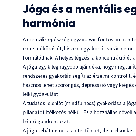
Jóga és a mentális e
harmónia
A mentális egészség ugyanolyan fontos, mint a te
elme működését, hiszen a gyakorlás során nemcsa
formálódnak. A helyes légzés, a koncentráció és a
A jóga egyik legnagyobb ajándéka, hogy megtanít 
rendszeres gyakorlás segíti az érzelmi kontrollt, 
hasznos lehet szorongás, depresszió vagy kiégé
lelki gyógyulást.
A tudatos jelenlét (mindfulness) gyakorlása a jóg
pillanatot ítélkezés nélkül. Ez a hozzáállás növel
bántó gondolatokat.
A jóga tehát nemcsak a testünket, de a lelkünket 