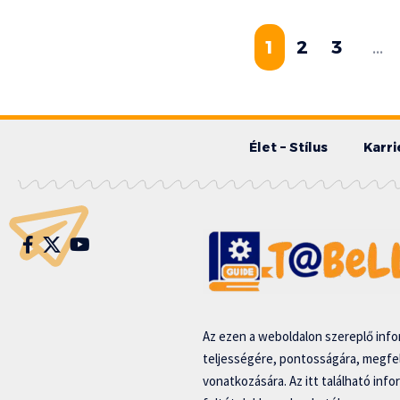
1
2
3
…
Élet – Stílus
Karri
Az ezen a weboldalon szereplő infor
teljességére, pontosságára, megfe
vonatkozására. Az itt található inf