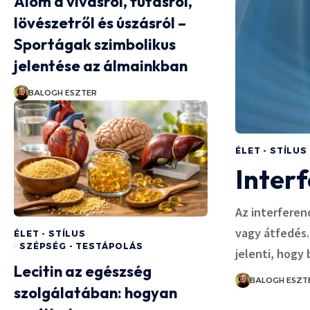
Álom a vívásról, futásról,
lövészetről és úszásról –
Sportágak szimbolikus
jelentése az álmainkban
BALOGH ESZTER
ÉLET - STÍLUS
Interf
Az interferen
vagy átfedés. 
ÉLET - STÍLUS
SZÉPSÉG - TESTÁPOLÁS
jelenti, hogy
Lecitin az egészség
BALOGH ESZT
szolgálatában: hogyan