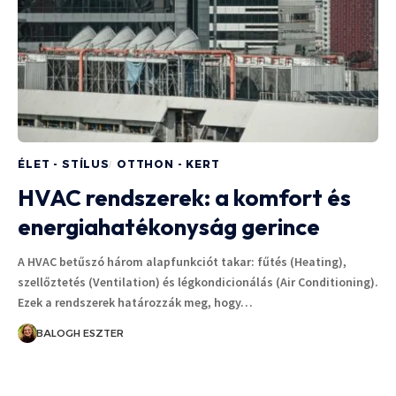
ÉLET - STÍLUS
OTTHON - KERT
HVAC rendszerek: a komfort és
energiahatékonyság gerince
A HVAC betűszó három alapfunkciót takar: fűtés (Heating),
szellőztetés (Ventilation) és légkondicionálás (Air Conditioning).
Ezek a rendszerek határozzák meg, hogy…
BALOGH ESZTER