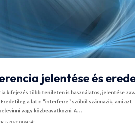
erencia jelentése és ered
cia kifejezés több területen is használatos, jelentése zav
Eredetileg a latin "interferre" szóból származik, ami azt
 belevinni vagy közbeavatkozni. A…
ER
8 PERC OLVASÁS