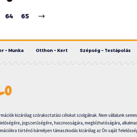
64
65
er – Munka
Otthon – Kert
Szépség – Testápolás
mációk kizárólag szórakoztatási célokat szolgálnak. Nem vállalunk semmi
lelőségére, jogszerűségére, hasznosságára, megbízhatóságára, alkalm
ormációkra történő bármilyen támaszkodás kizárólag az Ön saját felelősség