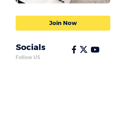
Join Now
Socials
Follow US