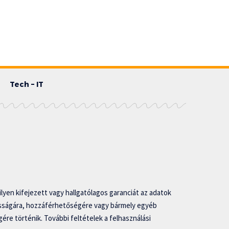
Tech – IT
lyen kifejezett vagy hallgatólagos garanciát az adatok
asságára, hozzáférhetőségére vagy bármely egyéb
ére történik. További feltételek a felhasználási