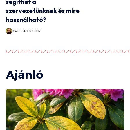
segíthet a
szervezetünknek és mire
használható?
BALOGH ESZTER
Ajánló