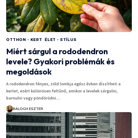
OTTHON - KERT
ÉLET - STÍLUS
Miért sárgul a rododendron
levele? Gyakori problémák és
megoldások
A rododendron fényes, zöld lombja egész évben díszítheti a
kertet, ezért különösen feltűnő, amikor a levelek sárgulni,
barnulni vagy pöndörödni…
BALOGH ESZTER