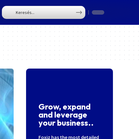
T
Grow, expand
and leverage
your business..
Foxiz has the most detailed