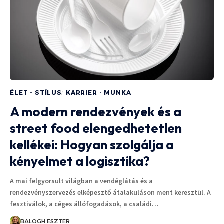
ÉLET - STÍLUS
KARRIER - MUNKA
A modern rendezvények és a
street food elengedhetetlen
kellékei: Hogyan szolgálja a
kényelmet a logisztika?
A mai felgyorsult világban a vendéglátás és a
rendezvényszervezés elképesztő átalakuláson ment keresztül. A
fesztiválok, a céges állófogadások, a családi…
BALOGH ESZTER