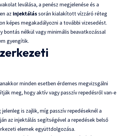
akolat leválása, a penész megjelenése és a
ben az
injektálás
során kialakított vízzáró réteg
von képes megakadályozni a további vizesedést.
gy bontás nélkül vagy minimális beavatkozással
em gyengítik.
zerkezeti
gyanakkor minden esetben érdemes megvizsgálni
ítják meg, hogy aktív vagy passzív repedésről van-e
elenleg is zajlik, míg passzív repedéseknél a
ján az injektálás segítségével a repedések belső
erkezeti elemek együttdolgozása.