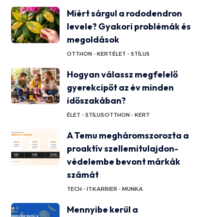
Miért sárgul a rododendron
levele? Gyakori problémák és
megoldások
OTTHON - KERT
ÉLET - STÍLUS
Hogyan válassz megfelelő
gyerekcipőt az év minden
időszakában?
ÉLET - STÍLUS
OTTHON - KERT
A Temu megháromszorozta a
proaktív szellemitulajdon-
védelembe bevont márkák
számát
TECH - IT
KARRIER - MUNKA
Mennyibe kerül a