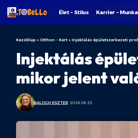
Élet – Stílus
Karrier – Munka
Kezdőlap
»
Otthon - Kert
»
Injektálás épületszerkezeti pr
Injektálás épül
mikor jelent va
BALOGH ESZTER
2026.06.25.