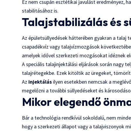
Ez nem csupán esztétikai javulást eredményez, h
stabilitásához is.
Talajstabilizálás és 
Az épületsüllyedések hátterében gyakran a talaj 
csapadékvíz vagy talajvízmozgások következtében
amelyek idővel szerkezeti mozgásokat idéznek el
A speciális talajinjektálási eljárások során nagy 
talajrétegekbe. Ezek kitöltik az üregeket, tömöríti
Az
injektálás
ilyen esetekben nemcsak a meglévő
megelőzni a további süllyedéseket és károsodások
Mikor elegendő önma
Bár a technológia rendkívül sokoldalú, nem minde
hogy a szerkezeti állapot vagy a talajviszonyok 