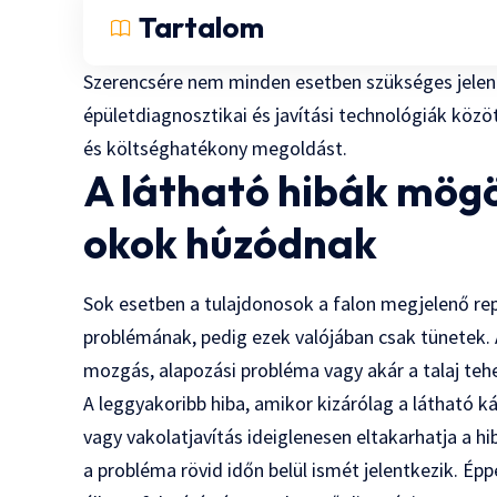
Tartalom
Szerencsére nem minden esetben szükséges jelen
épületdiagnosztikai és javítási technológiák közö
és költséghatékony megoldást.
A látható hibák mög
okok húzódnak
Sok esetben a tulajdonosok a falon megjelenő re
problémának, pedig ezek valójában csak tünetek. A
mozgás, alapozási probléma vagy akár a talaj teh
A leggyakoribb hiba, amikor kizárólag a látható k
vagy vakolatjavítás ideiglenesen eltakarhatja a hi
a probléma rövid időn belül ismét jelentkezik. Épp