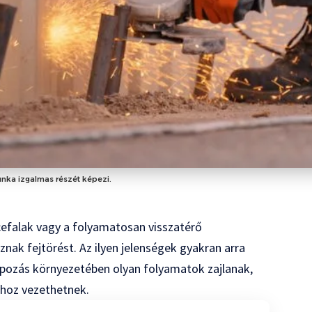
nka izgalmas részét képezi.
efalak vagy a folyamatosan visszatérő
nak fejtörést. Az ilyen jelenségek gyakran arra
apozás környezetében olyan folyamatok zajlanak,
hoz vezethetnek.