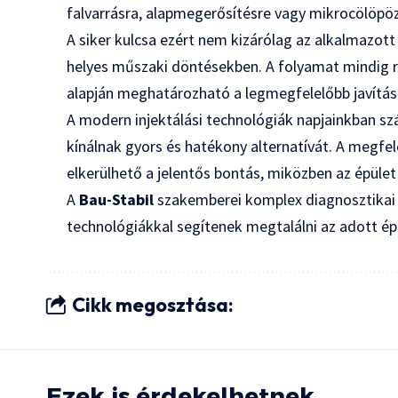
falvarrásra, alapmegerősítésre vagy mikrocölöpö
A siker kulcsa ezért nem kizárólag az alkalmazot
helyes műszaki döntésekben. A folyamat mindig r
alapján meghatározható a legmegfelelőbb javítási
A modern injektálási technológiák napjainkban s
kínálnak gyors és hatékony alternatívát. A megfel
elkerülhető a jelentős bontás, miközben az épüle
A
Bau-Stabil
szakemberei komplex diagnosztikai s
technológiákkal segítenek megtalálni az adott 
Cikk megosztása:
Ezek is érdekelhetnek