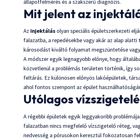
állapotfelmérés és a szakszerű diagnózis.
Mit jelent az injektá
Az
injektálás
olyan speciális épületszerkezeti el
falazatba, a repedésekbe vagy akár az alap alatti 
károsodást kiváltó folyamat megszüntetése vagy
A módszer egyik legnagyobb előnye, hogy általába
közvetlenül a problémás területen történik, így s
feltárás. Ez különösen előnyös lakóépületek, tár
ahol fontos szempont az épület használhatóságá
Utólagos vízszigetelé
A régebbi épületek egyik leggyakoribb problémája
falazatban nincs megfelelő vízszigetelő réteg, va
nedvesség a pórusokon keresztül fokozatosan fel