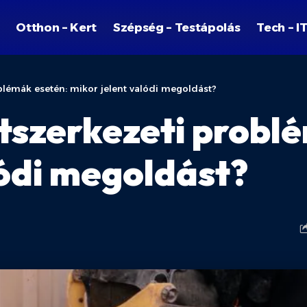
Otthon – Kert
Szépség – Testápolás
Tech – I
oblémák esetén: mikor jelent valódi megoldást?
etszerkezeti probl
lódi megoldást?