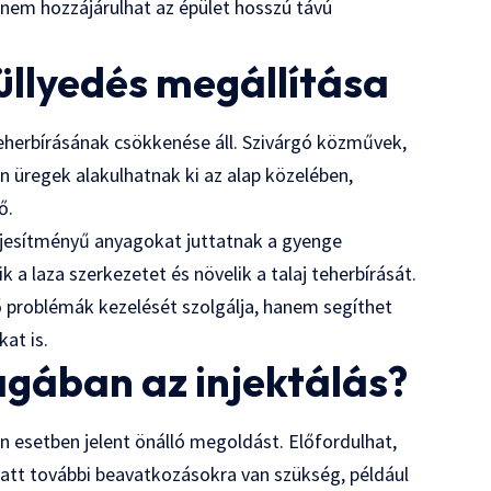
anem hozzájárulhat az épület hosszú távú
süllyedés megállítása
teherbírásának csökkenése áll. Szivárgó közművek,
 üregek alakulhatnak ki az alap közelében,
ő.
teljesítményű anyagokat juttatnak a gyenge
k a laza szerkezetet és növelik a talaj teherbírását.
 problémák kezelését szolgálja, hanem segíthet
at is.
gában az injektálás?
n esetben jelent önálló megoldást. Előfordulhat,
miatt további beavatkozásokra van szükség, például