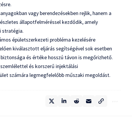
zésre.
t anyagokban vagy berendezésekben rejlik, hanem a
észletes állapotfelméréssel kezdődik, amely
 stratégia.
zámos épületszerkezeti probléma kezelésére
elően kiválasztott eljárás segítségével sok esetben
t biztonsága és értéke hosszú távon is megőrizhető.
zemlélettel és korszerű injektálási
épület számára legmegfelelőbb műszaki megoldást.