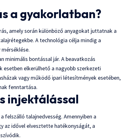
lás a gyakorlatban?
járás, amely során különböző anyagokat juttatnak a
talajrétegekbe. A technológia célja mindig a
 mérséklése.
n minimális bontással jár. A beavatkozás
ok esetben elkerülhető a nagyobb szerkezeti
sasházak vagy működő ipari létesítmények esetében,
nak fenntartása.
s injektálással
 a felszálló talajnedvesség. Amennyiben a
gy az idővel elvesztette hatékonyságát, a
szívódik.