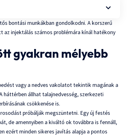
tős bontási munkákban gondolkodni. A korszerű
tt az injektálás számos problémára kínál hatékony
ött gyakran mélyebb
pedést vagy a nedves vakolatot tekintik magának a
 háttérben állhat talajnedvesség, szerkezeti
erbírásának csökkenése is.
árosodást próbálják megszüntetni. Egy új festés
bát, de amennyiben a kiváltó ok továbbra is fennáll,
en ezért minden sikeres javítás alapja a pontos