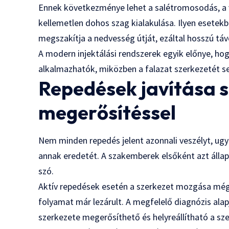
Ennek következménye lehet a salétromosodás, a v
kellemetlen dohos szag kialakulása. Ilyen esetek
megszakítja a nedvesség útját, ezáltal hosszú tá
A modern injektálási rendszerek egyik előnye, ho
alkalmazhatók, miközben a falazat szerkezetét s
Repedések javítása s
megerősítéssel
Nem minden repedés jelent azonnali veszélyt, u
annak eredetét. A szakemberek elsőként azt állap
szó.
Aktív repedések esetén a szerkezet mozgása még j
folyamat már lezárult. A megfelelő diagnózis alap
szerkezete megerősíthető és helyreállítható a sz