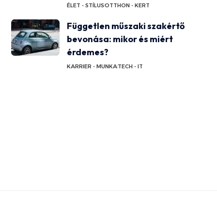
ÉLET - STÍLUS
OTTHON - KERT
Független műszaki szakértő
bevonása: mikor és miért
érdemes?
KARRIER - MUNKA
TECH - IT