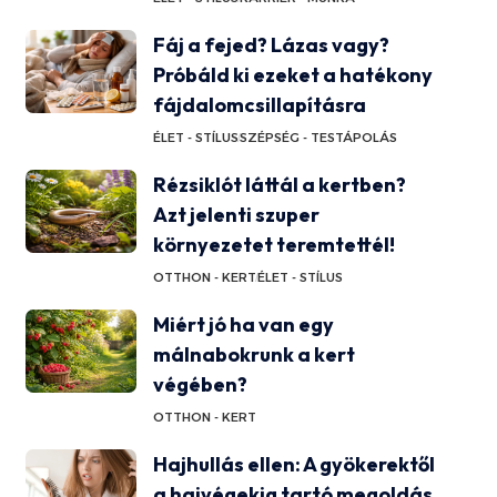
Fáj a fejed? Lázas vagy?
Próbáld ki ezeket a hatékony
fájdalomcsillapításra
ÉLET - STÍLUS
SZÉPSÉG - TESTÁPOLÁS
Rézsiklót láttál a kertben?
Azt jelenti szuper
környezetet teremtettél!
OTTHON - KERT
ÉLET - STÍLUS
Miért jó ha van egy
málnabokrunk a kert
végében?
OTTHON - KERT
Hajhullás ellen: A gyökerektől
a hajvégekig tartó megoldás