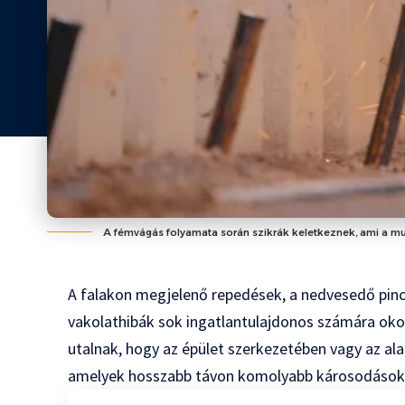
A fémvágás folyamata során szikrák keletkeznek, ami a mu
A falakon megjelenő repedések, a nedvesedő pinc
vakolathibák sok ingatlantulajdonos számára okoz
utalnak, hogy az épület szerkezetében vagy az al
amelyek hosszabb távon komolyabb károsodások