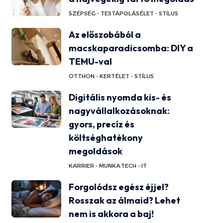
SZÉPSÉG - TESTÁPOLÁS
ÉLET - STÍLUS
Az előszobából a
macskaparadicsomba: DIY a
TEMU-val
OTTHON - KERT
ÉLET - STÍLUS
Digitális nyomda kis- és
nagyvállalkozásoknak:
gyors, precíz és
költséghatékony
megoldások
KARRIER - MUNKA
TECH - IT
Forgolódsz egész éjjel?
Rosszak az álmaid? Lehet
nem is akkora a baj!