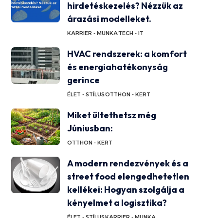
hirdetéskezelés? Nézzük az
árazási modelleket.
KARRIER - MUNKA
TECH - IT
HVAC rendszerek: a komfort
és energiahatékonyság
gerince
ÉLET - STÍLUS
OTTHON - KERT
Miket ültethetsz még
Júniusban:
OTTHON - KERT
A modern rendezvények és a
street food elengedhetetlen
kellékei: Hogyan szolgálja a
kényelmet a logisztika?
ÉLET - STÍLUS
KARRIER - MUNKA