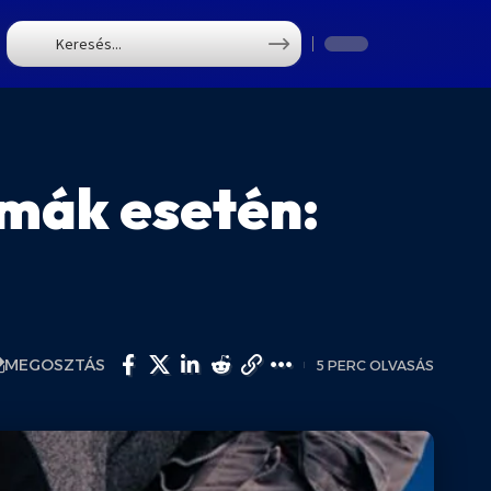
T
émák esetén:
MEGOSZTÁS
5 PERC OLVASÁS