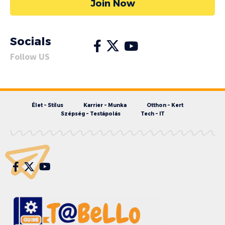
Join Now
Socials
Follow US
Élet – Stílus
Karrier – Munka
Otthon – Kert
Szépség – Testápolás
Tech – IT