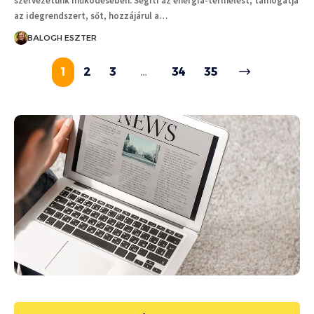
szervezetünk működésében. Segíti az energia-termelést, támogatja
az idegrendszert, sőt, hozzájárul a…
BALOGH ESZTER
1
2
3
…
34
35