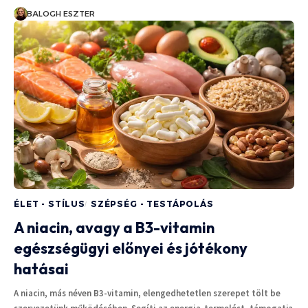
BALOGH ESZTER
ÉLET - STÍLUS
SZÉPSÉG - TESTÁPOLÁS
A niacin, avagy a B3-vitamin
egészségügyi előnyei és jótékony
hatásai
A niacin, más néven B3-vitamin, elengedhetetlen szerepet tölt be