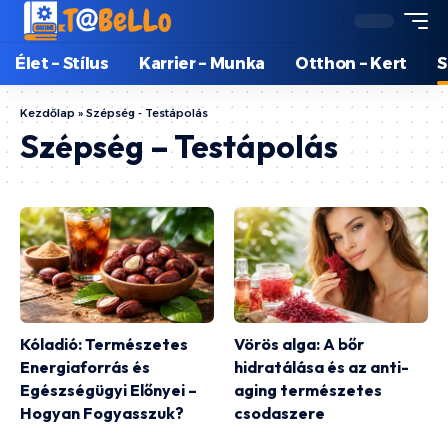
Élet – Stílus
Karrier – Munka
Otthon – Kert
S
Kezdőlap
»
Szépség - Testápolás
Szépség – Testápolás
Kóladió: Természetes
Vörös alga: A bőr
Energiaforrás és
hidratálása és az anti-
Egészségügyi Előnyei –
aging természetes
Hogyan Fogyasszuk?
csodaszere