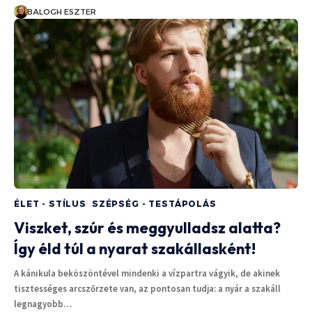
BALOGH ESZTER
ÉLET - STÍLUS
SZÉPSÉG - TESTÁPOLÁS
Viszket, szúr és meggyulladsz alatta?
Így éld túl a nyarat szakállasként!
A kánikula beköszöntével mindenki a vízpartra vágyik, de akinek
tisztességes arcszőrzete van, az pontosan tudja: a nyár a szakáll
legnagyobb…