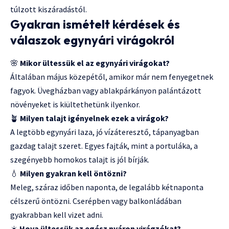
túlzott kiszáradástól.
Gyakran ismételt kérdések és
válaszok egynyári virágokról
🌸
Mikor ültessük el az egynyári virágokat?
Általában május közepétől, amikor már nem fenyegetnek
fagyok. Üvegházban vagy ablakpárkányon palántázott
növényeket is kiültethetünk ilyenkor.
🪴
Milyen talajt igényelnek ezek a virágok?
A legtöbb egynyári laza, jó vízáteresztő, tápanyagban
gazdag talajt szeret. Egyes fajták, mint a portuláka, a
szegényebb homokos talajt is jól bírják.
💧
Milyen gyakran kell öntözni?
Meleg, száraz időben naponta, de legalább kétnaponta
célszerű öntözni. Cserépben vagy balkonládában
gyakrabban kell vizet adni.
☀️
Hova ültessük az egész nyáron virágzókat?