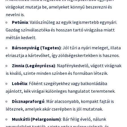
virágokat mutatja be, amelyeket könnyű beszerezni és
nevelni is.
Petúnia
: Valószínűleg az egyik legismertebb egynyári.
Gazdag színválasztéka és hosszan tartó virágzása miatt
méltán kedvelt.
Bársonyvirág (Tagetes)
: Jól tűri a nyári meleget, illata
elriasztja a kártevőket, így zöldségeskertekben is hasznos.
Zinnia (Legényrózsa)
: Napfénykedvelő, vágott virágnak
is kiváló, szinte minden színben és formában létezik.
Lobélia
: Főként szegélyekhez vagy balkonládába
ajánlott, kék virágai különleges hangulatot teremtenek.
Dísznapraforgó
: Már alacsonyabb, kompakt fajtái is
léteznek, amelyek akár cserépben is jól mutatnak.
Muskátli (Pelargonium)
: Bár félig évelő, nálunk
egynyáriként tartják, szinte egész nyáron virágzik, és