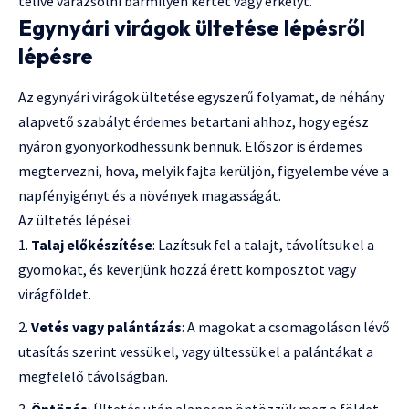
telivé varázsolni bármilyen kertet vagy erkélyt.
Egynyári virágok ültetése lépésről
lépésre
Az egynyári virágok ültetése egyszerű folyamat, de néhány
alapvető szabályt érdemes betartani ahhoz, hogy egész
nyáron gyönyörködhessünk bennük. Először is érdemes
megtervezni, hova, melyik fajta kerüljön, figyelembe véve a
napfényigényt és a növények magasságát.
Az ültetés lépései:
Talaj előkészítése
: Lazítsuk fel a talajt, távolítsuk el a
gyomokat, és keverjünk hozzá érett komposztot vagy
virágföldet.
Vetés vagy palántázás
: A magokat a csomagoláson lévő
utasítás szerint vessük el, vagy ültessük el a palántákat a
megfelelő távolságban.