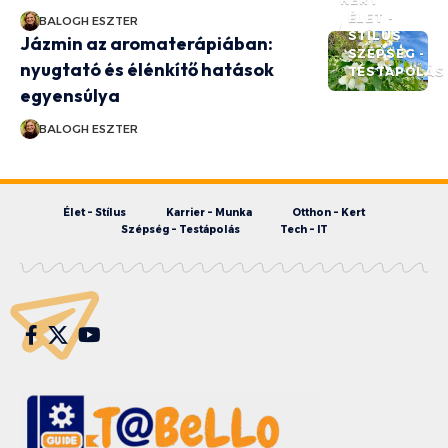
ÉLET -
BALOGH ESZTER
STÍLUS
Jázmin az aromaterápiában:
SZÉPSÉG -
nyugtató és élénkítő hatások
TESTÁPOLÁS
egyensúlya
BALOGH ESZTER
Élet – Stílus
Karrier – Munka
Otthon – Kert
Szépség – Testápolás
Tech – IT