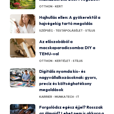
OTTHON - KERT
Hajhullás ellen: A gyökerektől a
hajvégekig tartó megoldás
SZÉPSÉG - TESTÁPOLÁS
ÉLET - STÍLUS
Az előszobából a
macskaparadicsomba: DIY a
TEMU-val
OTTHON - KERT
ÉLET - STÍLUS
Digitális nyomda kis- és
nagyvállalkozásoknak: gyors,
precíz és költséghatékony
megoldások
KARRIER - MUNKA
TECH - IT
Forgolódsz egész éjjel? Rosszak
az álmaid? Lehet nem is akkora a