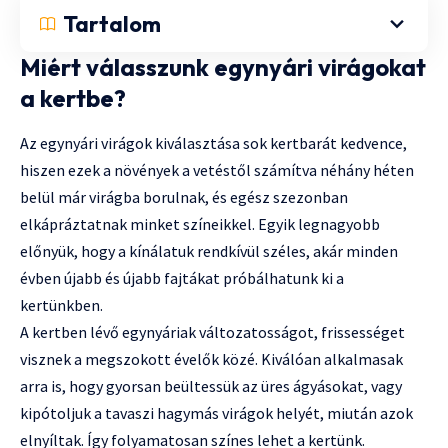
Tartalom
Miért válasszunk egynyári virágokat
a kertbe?
Az egynyári virágok kiválasztása sok kertbarát kedvence,
hiszen ezek a növények a vetéstől számítva néhány héten
belül már virágba borulnak, és egész szezonban
elkápráztatnak minket színeikkel. Egyik legnagyobb
előnyük, hogy a kínálatuk rendkívül széles, akár minden
évben újabb és újabb fajtákat próbálhatunk ki a
kertünkben.
A kertben lévő egynyáriak változatosságot, frissességet
visznek a megszokott évelők közé. Kiválóan alkalmasak
arra is, hogy gyorsan beültessük az üres ágyásokat, vagy
kipótoljuk a tavaszi hagymás virágok helyét, miután azok
elnyíltak. Így folyamatosan színes lehet a kertünk.