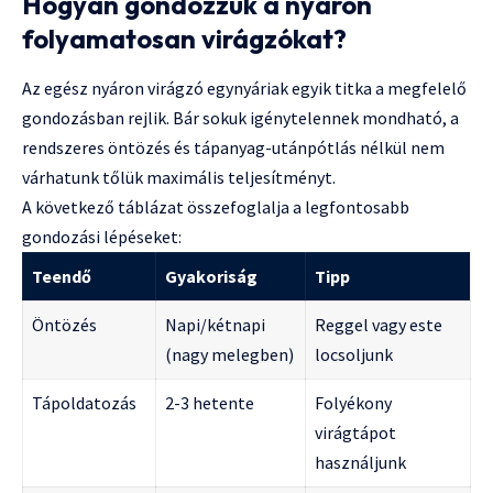
Hogyan gondozzuk a nyáron
folyamatosan virágzókat?
Az egész nyáron virágzó egynyáriak egyik titka a megfelelő
gondozásban rejlik. Bár sokuk igénytelennek mondható, a
rendszeres öntözés és tápanyag-utánpótlás nélkül nem
várhatunk tőlük maximális teljesítményt.
A következő táblázat összefoglalja a legfontosabb
gondozási lépéseket:
Teendő
Gyakoriság
Tipp
Öntözés
Napi/kétnapi
Reggel vagy este
(nagy melegben)
locsoljunk
Tápoldatozás
2-3 hetente
Folyékony
virágtápot
használjunk