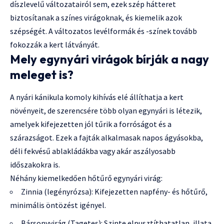
díszlevelű változatairól sem, ezek szép hátteret
biztosítanak a színes virágoknak, és kiemelik azok
szépségét. A változatos levélformák és -színek tovább
fokozzák a kert látványát.
Mely egynyári virágok bírják a nagy
meleget is?
A nyári kánikula komoly kihívás elé állíthatja a kert
növényeit, de szerencsére több olyan egynyári is létezik,
amelyek kifejezetten jól tűrik a forróságot és a
szárazságot. Ezek a fajták alkalmasak napos ágyásokba,
déli fekvésű ablakládákba vagy akár aszályosabb
időszakokra is.
Néhány kiemelkedően hőtűrő egynyári virág:
Zinnia (legényrózsa): Kifejezetten napfény- és hőtűrő,
minimális öntözést igényel.
Bársonyvirág (Tagetes): Szinte elpusztíthatatlan, illata