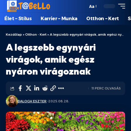
Aa
Élet – Stílus
Karrier – Munka
Otthon – Kert
S
Kezdőlap
»
Otthon - Kert
»
A legszebb egynyári virágok, amik egész nyáron virágoznak
A legszebb egynyári
virágok, amik egész
nyáron virágoznak
11 PERC OLVASÁS
BALOGH ESZTER
2025.08.28.