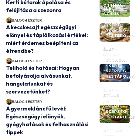
Kerti bútorok ápolása és
OTTHON -
ÉLET -
felújítása a szezonra
KERT
STÍLUS
OTTHON
BALOGH ESZTER
- KERT
A kecskesajt egészségügyi
SZÉPSÉG -
előnyei és táplálkozási értékei:
TESTÁPOLÁS
miért érdemes beépíteni az
ÉLET -
étrendbe?
STÍLUS
OTTHON
BALOGH ESZTER
- KERT
Telihold és hatásai: Hogyan
SZÉPSÉG -
befolyásolja alvásunkat,
TESTÁPOLÁS
hangulatunkat és
ÉLET -
szervezetünket?
STÍLUS
OTTHON
BALOGH ESZTER
- KERT
A gyermekláncfű levél:
SZÉPSÉG -
Egészségügyi előnyök,
TESTÁPOLÁS
gyógyhatások és felhasználási
OTTHON -
tippek
KERT