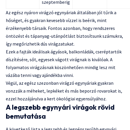
szeptemberig
Az egész nyáron virágzó egynyáriak általában jól tűrik a
hőséget, és gyakran kevesebb vízzel is beérik, mint
érzékenyebb társaik. Fontos azonban, hogy rendszeres
öntözést és tápanyag-utánpótlást biztosítsunk számukra,
így megőrizhetik dús virágzatukat.
Ezek a fajták ideálisak ágyások, balkonládák, cseréptartók
díszítésére, sőt, egyesek vágott virágnak is kiválóak. A
folyamatos virágzásnak köszönhetően mindig lesz mit
vázába tenni vagy ajándékba vinni.
Végül, az egész szezonban virágzó egynyáriak gyakran
vonzzák a méheket, lepkéket és más beporzó rovarokat is,
ezzel hozzájárulva a kert ökológiai egyensúlyához.
A legszebb egynyári virágok rövid
bemutatása
A következő lista a legszebb és legnépszerűbb egynyári