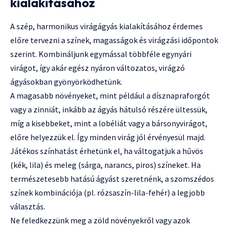
kialakításához
A szép, harmonikus virágágyás kialakításához érdemes
előre tervezni a színek, magasságok és virágzási időpontok
szerint. Kombináljunk egymással többféle egynyári
virágot, így akár egész nyáron változatos, virágzó
ágyásokban gyönyörködhetünk.
A magasabb növényeket, mint például a dísznapraforgót
vagy a zinniát, inkább az ágyás hátulsó részére ültessük,
míg a kisebbeket, mint a lobéliát vagy a bársonyvirágot,
előre helyezzük el. Így minden virág jól érvényesül majd.
Játékos színhatást érhetünk el, ha váltogatjuk a hűvös
(kék, lila) és meleg (sárga, narancs, piros) színeket. Ha
természetesebb hatású ágyást szeretnénk, a szomszédos
színek kombinációja (pl. rózsaszín-lila-fehér) a legjobb
választás.
Ne feledkezzünk meg a zöld növényekről vagy azok