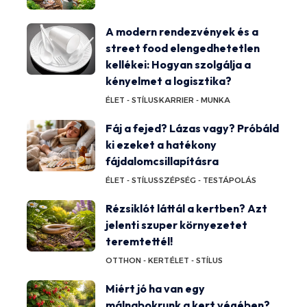
A modern rendezvények és a
street food elengedhetetlen
kellékei: Hogyan szolgálja a
kényelmet a logisztika?
ÉLET - STÍLUS
KARRIER - MUNKA
Fáj a fejed? Lázas vagy? Próbáld
ki ezeket a hatékony
fájdalomcsillapításra
ÉLET - STÍLUS
SZÉPSÉG - TESTÁPOLÁS
Rézsiklót láttál a kertben? Azt
jelenti szuper környezetet
teremtettél!
OTTHON - KERT
ÉLET - STÍLUS
Miért jó ha van egy
málnabokrunk a kert végében?