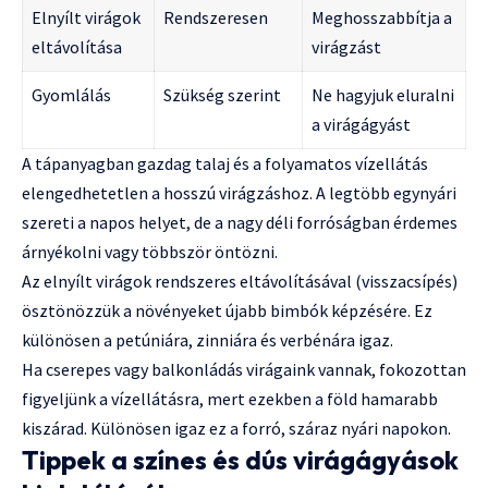
Elnyílt virágok
Rendszeresen
Meghosszabbítja a
eltávolítása
virágzást
Gyomlálás
Szükség szerint
Ne hagyjuk eluralni
a virágágyást
A tápanyagban gazdag talaj és a folyamatos vízellátás
elengedhetetlen a hosszú virágzáshoz. A legtöbb egynyári
szereti a napos helyet, de a nagy déli forróságban érdemes
árnyékolni vagy többször öntözni.
Az elnyílt virágok rendszeres eltávolításával (visszacsípés)
ösztönözzük a növényeket újabb bimbók képzésére. Ez
különösen a petúniára, zinniára és verbénára igaz.
Ha cserepes vagy balkonládás virágaink vannak, fokozottan
figyeljünk a vízellátásra, mert ezekben a föld hamarabb
kiszárad. Különösen igaz ez a forró, száraz nyári napokon.
Tippek a színes és dús virágágyások