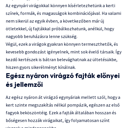
Az egynyári virágokkal könnyen kísérletezhetünk a kerti
színek, formák, és magasságok kombinációjával. Ha valami
nem sikerül az egyik évben, a következőben már új
ötletekkel, új fajtákkal próbálkozhatunk, anélkül, hogy
nagyobb beruházásra lenne szükség.
Végül, ezek a virágok gyakran könnyen termeszthetők, és
kevesebb gondozást igényelnek, mint sok évelő társaik. Így
kezdő kertészek is bátran belevághatnak az ültetésükbe,
hiszen gyors sikerélményt kínálnak.
Egész nyáron virágzó fajták előnyei
és jellemzői
Az egész nyáron át virágzó egynyáriak mellett szól, hogy a
kert szinte megszakítás nélkül pompázik, egészen az első
fagyok beköszöntéig. Ezek a fajták általában hosszan és
bőségesen hozzák virágaikat, így folyamatosan színt
visznek a mindennapokba.