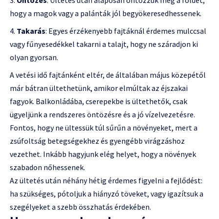
Öntözés
: Ültetés után alaposan öntözzük meg a földet,
hogy a magok vagy a palánták jól begyökeresedhessenek.
Takarás
: Egyes érzékenyebb fajtáknál érdemes mulccsal
vagy fűnyesedékkel takarni a talajt, hogy ne száradjon ki
olyan gyorsan.
A vetési idő fajtánként eltér, de általában május közepétől
már bátran ültethetünk, amikor elmúltak az éjszakai
fagyok. Balkonládába, cserepekbe is ültethetők, csak
ügyeljünk a rendszeres öntözésre és a jó vízelvezetésre.
Fontos, hogy ne ültessük túl sűrűn a növényeket, mert a
zsúfoltság betegségekhez és gyengébb virágzáshoz
vezethet. Inkább hagyjunk elég helyet, hogy a növények
szabadon nőhessenek.
Az ültetés után néhány hétig érdemes figyelni a fejlődést:
ha szükséges, pótoljuk a hiányzó töveket, vagy igazítsuk a
szegélyeket a szebb összhatás érdekében.