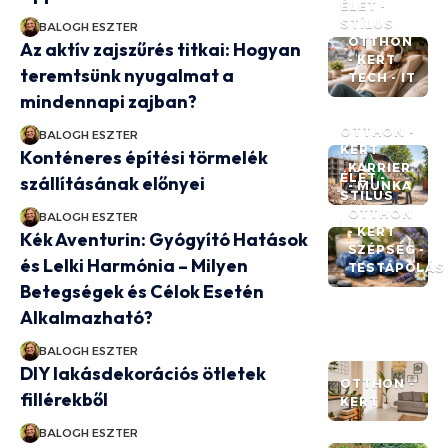
ÉLET -
STÍLUS
BALOGH ESZTER
OTTHON
Az aktív zajszűrés titkai: Hogyan
- KERT
teremtsünk nyugalmat a
TECH - IT
mindennapi zajban?
OTTHON -
BALOGH ESZTER
KERT
Konténeres építési törmelék
KARRIER
ÉLET -
szállításának előnyei
- MUNKA
STÍLUS
OTTHON
BALOGH ESZTER
- KERT
Kék Aventurin: Gyógyító Hatások
SZÉPSÉG -
és Lelki Harmónia – Milyen
TESTÁPOLÁS
Betegségek és Célok Esetén
Alkalmazható?
BALOGH ESZTER
DIY lakásdekorációs ötletek
OTTHON -
fillérekből
KERT
BALOGH ESZTER