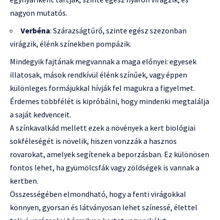
nagyon mutatós.
Verbéna
: Szárazságtűrő, szinte egész szezonban
virágzik, élénk színekben pompázik.
Mindegyik fajtának megvannak a maga előnyei: egyesek
illatosak, mások rendkívül élénk színűek, vagy éppen
különleges formájukkal hívják fel magukra a figyelmet.
Érdemes többfélét is kipróbálni, hogy mindenki megtalálja
a saját kedvenceit.
A színkavalkád mellett ezek a növények a kert biológiai
sokféleségét is növelik, hiszen vonzzák a hasznos
rovarokat, amelyek segítenek a beporzásban. Ez különösen
fontos lehet, ha gyümölcsfák vagy zöldségek is vannak a
kertben.
Összességében elmondható, hogy a fenti virágokkal
könnyen, gyorsan és látványosan lehet színessé, élettel