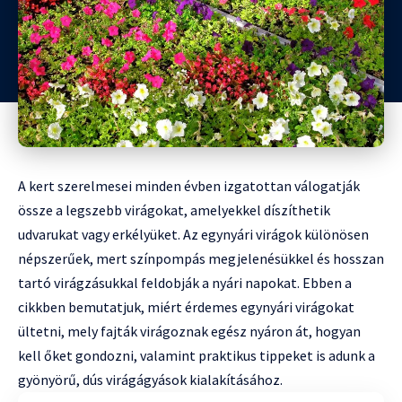
A kert szerelmesei minden évben izgatottan válogatják
össze a legszebb virágokat, amelyekkel díszíthetik
udvarukat vagy erkélyüket. Az egynyári virágok különösen
népszerűek, mert színpompás megjelenésükkel és hosszan
tartó virágzásukkal feldobják a nyári napokat. Ebben a
cikkben bemutatjuk, miért érdemes egynyári virágokat
ültetni, mely fajták virágoznak egész nyáron át, hogyan
kell őket gondozni, valamint praktikus tippeket is adunk a
gyönyörű, dús virágágyások kialakításához.