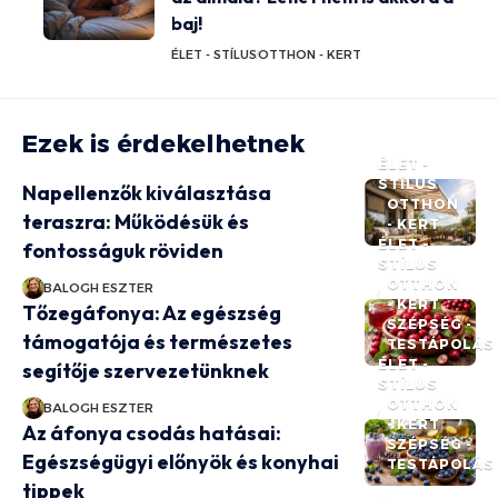
baj!
ÉLET - STÍLUS
OTTHON - KERT
Ezek is érdekelhetnek
ÉLET -
STÍLUS
Napellenzők kiválasztása
OTTHON
teraszra: Működésük és
- KERT
ÉLET -
fontosságuk röviden
STÍLUS
OTTHON
BALOGH ESZTER
- KERT
Tőzegáfonya: Az egészség
SZÉPSÉG -
támogatója és természetes
TESTÁPOLÁS
ÉLET -
segítője szervezetünknek
STÍLUS
OTTHON
BALOGH ESZTER
- KERT
Az áfonya csodás hatásai:
SZÉPSÉG -
Egészségügyi előnyök és konyhai
TESTÁPOLÁS
tippek