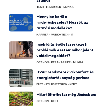
számát
TECH - IT
KARRIER - MUNKA
Mennyibe kerül a
hirdetéskezelés? Nézzük az
árazási modelleket.
KARRIER - MUNKA
TECH - IT
Injektálás épületszerkezeti
problémák esetén: mikor jelent
valódi megoldást?
OTTHON - KERT
KARRIER - MUNKA
HVAC rendszerek: a komfort és
energiahatékonyság gerince
ÉLET - STÍLUS
OTTHON - KERT
Miket ültethetsz még Júniusban:
OTTHON - KERT