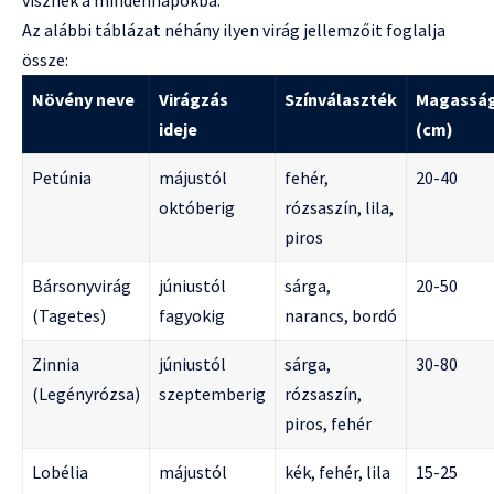
Az alábbi táblázat néhány ilyen virág jellemzőit foglalja
össze:
Növény neve
Virágzás
Színválaszték
Magassá
ideje
(cm)
Petúnia
májustól
fehér,
20-40
októberig
rózsaszín, lila,
piros
Bársonyvirág
júniustól
sárga,
20-50
(Tagetes)
fagyokig
narancs, bordó
Zinnia
júniustól
sárga,
30-80
(Legényrózsa)
szeptemberig
rózsaszín,
piros, fehér
Lobélia
májustól
kék, fehér, lila
15-25