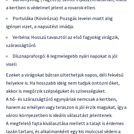
a kertben is védelmet jelent a rovarok ellen.
Portuláka (Kövirózsa): Pozsgás levelei miatt alig
igényel vizet, a napsütést imádja.
Verbéna: Hosszú tavasztól az első fagyokig virágzik,
szárasságtűrő.
Dísznapraforgó: A legmelegebb nyári napokat is jól
viseli.
Ezeket a virágokat bátran ültethetjük napos, déli fekvésű
helyekre is. Ha hosszabb ideig nem tudjuk öntözni őket,
akkor is megőrzik szépségüket és színességüket.
A hő- és szárazságtűrő egynyáriak nemcsak a kertben,
hanem az erkélyen vagy teraszon is jól érzik magukat, így a
városi környezetben is ideális választást jelentenek.
A megfelelő fajta kiválasztása mellett a talajt is érdemes
lazán tartani, és alkalmanként egy kis mulccsal védeni a