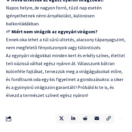
Napos helyre, de nagyon forró, tűző nap esetén
igényelhetnek némi árnyékolást, különösen
balkonládákban.
🌱
Miért nem virágzik az egynyári virágom?
Ennek oka lehet a túl sűrű ültetés, alacsony tápanyagszint,
nem megfelelő fényviszonyok vagy túlöntözés.
Az egynyári virágokkal minden kert és erkély színes, élettel
teli oázissá válhat egész nyáron át. Válasszunk bátran
különféle fajtákat, tervezzük meg a virágágyásokat előre,
és fordítsunk oda egy kis figyelmet a gondozásukra: a siker
és a gyönyörű virágözön garantált! Próbáld ki te is, és
élvezd a természet színeit egész nyáron!