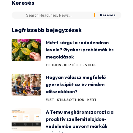
Keresés
Legfrissebb bejegyzések
Miért sárgul a rododendron
levele? Gyakori problémák és
megoldások
OTTHON - KERT
ÉLET - STÍLUS
Hogyan válassz megfelelő
gyerekcipőt az év minden
időszakában?
ÉLET - STÍLUS
OTTHON - KERT
A Temu megháromszorozta a
proaktív szellemitulajdon-
védelembe bevont márkák