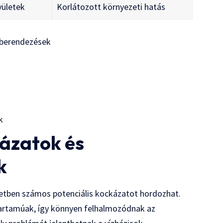
yületek
Korlátozott környezeti hatás
aberendezések
k
kázatok és
k
etben számos potenciális kockázatot hordozhat.
ttartamúak, így könnyen felhalmozódnak az