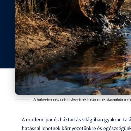
A halogénezett szénhidrogének hatásainak vizsgálata a 
A modern ipar és háztartás világában gyakran tal
hatással lehetnek környezetünkre és egészségünk