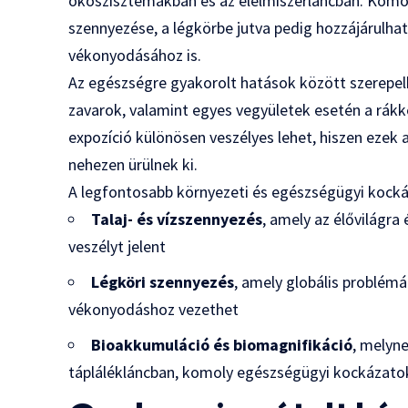
ökoszisztémákban és az élelmiszerláncban. Komol
szennyezése, a légkörbe jutva pedig hozzájárulh
vékonyodásához is.
Az egészségre gyakorolt hatások között szerepel
zavarok, valamint egyes vegyületek esetén a rákke
expozíció különösen veszélyes lehet, hiszen ezek 
nehezen ürülnek ki.
A legfontosabb környezeti és egészségügyi kock
Talaj- és vízszennyezés
, amely az élővilágra
veszélyt jelent
Légköri szennyezés
, amely globális problém
vékonyodáshoz vezethet
Bioakkumuláció és biomagnifikáció
, melyn
táplálékláncban, komoly egészségügyi kockázato