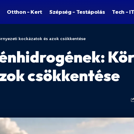
Otthon – Kert
Szépség – Testápolás
Tech – I
rnyezeti kockázatok és azok csökkentése
énhidrogének: Kör
azok csökkentése