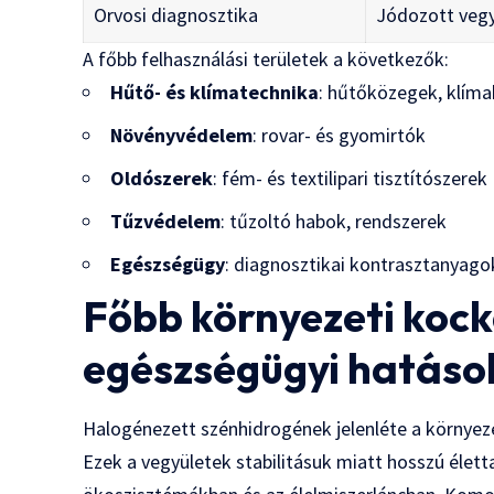
Orvosi diagnosztika
Jódozott veg
A főbb felhasználási területek a következők:
Hűtő- és klímatechnika
: hűtőközegek, klím
Növényvédelem
: rovar- és gyomirtók
Oldószerek
: fém- és textilipari tisztítószerek
Tűzvédelem
: tűzoltó habok, rendszerek
Egészségügy
: diagnosztikai kontrasztanyago
Főbb környezeti koc
egészségügyi hatáso
Halogénezett szénhidrogének jelenléte a környez
Ezek a vegyületek stabilitásuk miatt hosszú éle