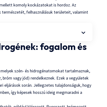
 mellett komoly kockázatokat is hordoz. Az
természetét, felhasználásuk területeit, valamint
drogének: fogalom és
, melyek szén- és hidrogénatomokat tartalmaznak,
r, bróm vagy jód) rendelkeznek. Ezek a vegyületek
ari eljárások során. Jellegzetes tulajdonságuk, hogy
emben, így képesek hosszú ideig megmaradni a
hatók, például klórozott, fluorozott, brómozott