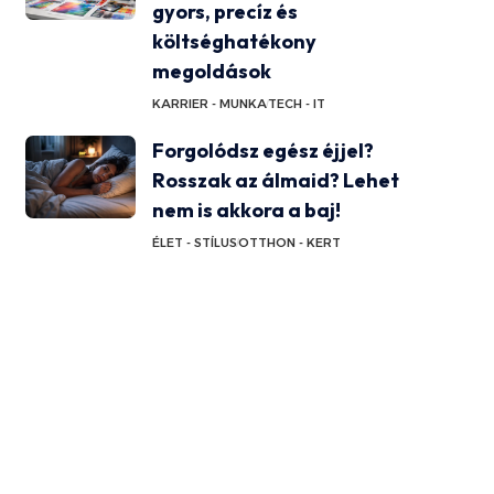
gyors, precíz és
költséghatékony
megoldások
KARRIER - MUNKA
TECH - IT
Forgolódsz egész éjjel?
Rosszak az álmaid? Lehet
nem is akkora a baj!
ÉLET - STÍLUS
OTTHON - KERT