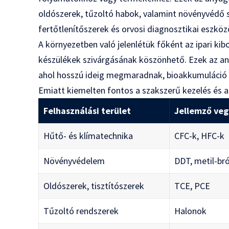
oldószerek, tűzoltó habok, valamint növényvédő s
fertőtlenítőszerek és orvosi diagnosztikai eszköz
A környezetben való jelenlétük főként az ipari ki
készülékek szivárgásának köszönhető. Ezek az any
ahol hosszú ideig megmaradnak, bioakkumuláció ré
Emiatt kiemelten fontos a szakszerű kezelés és az
Felhasználási terület
Jellemző veg
Hűtő- és klímatechnika
CFC-k, HFC-k
Növényvédelem
DDT, metil-b
Oldószerek, tisztítószerek
TCE, PCE
Tűzoltó rendszerek
Halonok