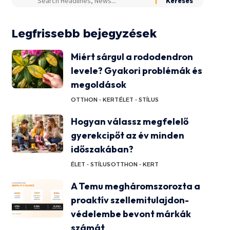
Legfrissebb bejegyzések
Miért sárgul a rododendron
levele? Gyakori problémák és
megoldások
OTTHON - KERT
ÉLET - STÍLUS
Hogyan válassz megfelelő
gyerekcipőt az év minden
időszakában?
ÉLET - STÍLUS
OTTHON - KERT
A Temu megháromszorozta a
proaktív szellemitulajdon-
védelembe bevont márkák
számát