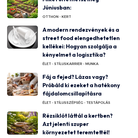
Júniusban:
OTTHON - KERT
A modern rendezvények és a
street food elengedhetetlen
kellékei: Hogyan szolgálja a
kényelmet a logisztika?
ÉLET - STÍLUS
KARRIER - MUNKA
Fáj a fejed? Lázas vagy?
Próbáld ki ezeket a hatékony
fájdalomcsillapításra
ÉLET - STÍLUS
SZÉPSÉG - TESTÁPOLÁS
Rézsiklót láttál a kertben?
Azt jelenti szuper
környezetet teremtettél!