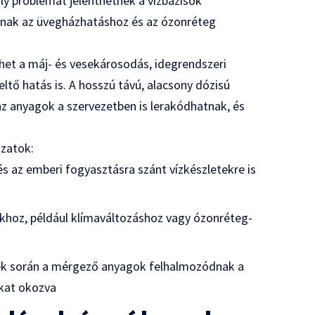
y problémát jelenthetnek a vízbázisok
atnak az üvegházhatáshoz és az ózonréteg
het a máj- és vesekárosodás, idegrendszeri
ltő hatás is. A hosszú távú, alacsony dózisú
az anyagok a szervezetben is lerakódhatnak, és
ázatok:
 és az emberi fogyasztásra szánt vízkészletekre is
ákhoz, például klímaváltozáshoz vagy ózonréteg-
ek során a mérgező anyagok felhalmozódnak a
kat okozva