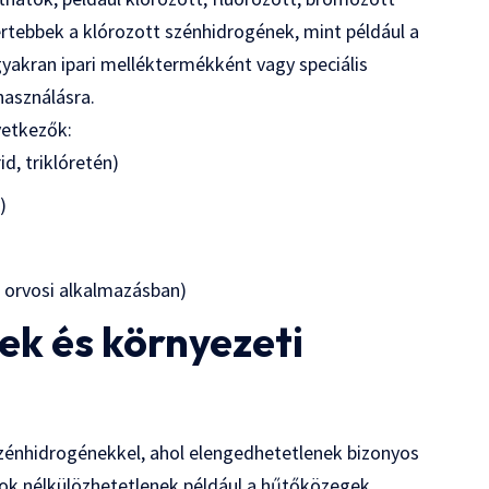
rtebbek a klórozott szénhidrogének, mint például a
gyakran ipari melléktermékként vagy speciális
használásra.
vetkezők:
id, triklóretén)
)
t orvosi alkalmazásban)
ek és környezeti
zénhidrogénekkel, ahol elengedhetetlenek bizonyos
k nélkülözhetetlenek például a hűtőközegek,