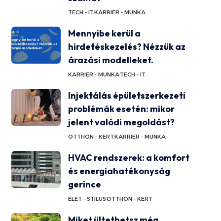
TECH - IT
KARRIER - MUNKA
Mennyibe kerül a
hirdetéskezelés? Nézzük az
árazási modelleket.
KARRIER - MUNKA
TECH - IT
Injektálás épületszerkezeti
problémák esetén: mikor
jelent valódi megoldást?
OTTHON - KERT
KARRIER - MUNKA
HVAC rendszerek: a komfort
és energiahatékonyság
gerince
ÉLET - STÍLUS
OTTHON - KERT
Miket ültethetsz még