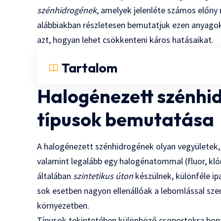
szénhidrogének
, amelyek jelenléte számos előny
alábbiakban részletesen bemutatjuk ezen anyagok 
azt, hogyan lehet csökkenteni káros hatásaikat.
Tartalom
Halogénezett szénhi
típusok bemutatása
A halogénezett szénhidrogének olyan vegyületek
valamint legalább egy halogénatommal (fluor, kló
általában
szintetikus úton
készülnek, különféle ip
sok esetben nagyon ellenállóak a lebomlással sz
környezetben.
Típusok tekintetében különböző csoportokra bont