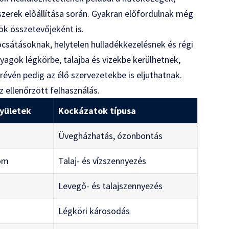
zerek előállítása során. Gyakran előfordulnak még
ök összetevőjeként is.
bocsátásoknak, helytelen hulladékkezelésnek és régi
agok légkörbe, talajba és vizekbe kerülhetnek,
vén pedig az élő szervezetekbe is eljuthatnak.
 ellenőrzött felhasználás.
yületek
Kockázatok típusa
Üvegházhatás, ózonbontás
róm
Talaj- és vízszennyezés
Levegő- és talajszennyezés
Légköri károsodás