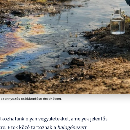
vízszennyezés csökkentése érdekében.
álkozhatunk olyan vegyületekkel, amelyek jelentős
re. Ezek közé tartoznak a
halogénezett