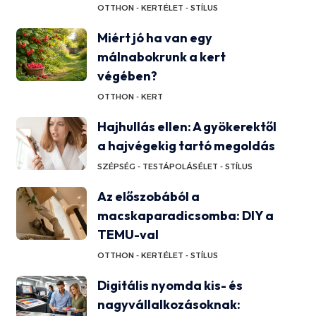
OTTHON - KERT
ÉLET - STÍLUS
Miért jó ha van egy
málnabokrunk a kert
végében?
OTTHON - KERT
Hajhullás ellen: A gyökerektől
a hajvégekig tartó megoldás
SZÉPSÉG - TESTÁPOLÁS
ÉLET - STÍLUS
Az előszobából a
macskaparadicsomba: DIY a
TEMU-val
OTTHON - KERT
ÉLET - STÍLUS
Digitális nyomda kis- és
nagyvállalkozásoknak: