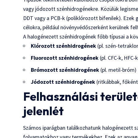
vagy jódozott szénhidrogénekre. Közülük legisme
DDT vagy a PCB-k (poliklórozott bifenilek). Ezek 
célokra, például növényvédőszerként kerülnek fel
A halogénezett szénhidrogének főbb típusai a kö
Klórozott szénhidrogének
(pl. szén-tetraklor
Fluorozott szénhidrogének
(pl. CFC-k, HFC-k
Brómozott szénhidrogének
(pl. metil-bróm)
Jódozott szénhidrogének
(ritkábbak, főkén
Felhasználási terület
jelenlét
Számos iparágban találkozhatunk halogénezett s
folyamatokhoz vagy termékekhez. Ezek az anyago