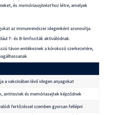
éneket, és
memóriasejteket
hoz létre, amelyek
gokat az immunrendszer idegenként azonosítja.
ldául T- és B-limfociták aktiválódnak.
sszú távon emlékeznek a kórokozó szerkezetére,
eagálhassanak.
a a vakcinában lévő idegen anyagokat
nak, antitestek és memóriasejtek képződnek
 valódi fertőzéssel szemben gyorsan fellépni