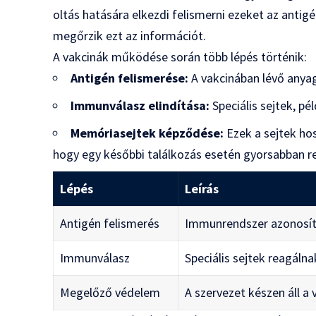
oltás hatására elkezdi felismerni ezeket az antig
megőrzik ezt az információt.
A vakcinák működése során több lépés történik:
Antigén felismerése:
A vakcinában lévő anya
Immunválasz elindítása:
Speciális sejtek, pé
Memóriasejtek képződése:
Ezek a sejtek ho
hogy egy későbbi találkozás esetén gyorsabban r
Lépés
Leírás
Antigén felismerés
Immunrendszer azonosítj
Immunválasz
Speciális sejtek reagál
Megelőző védelem
A szervezet készen áll a