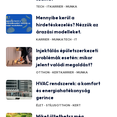
TECH - IT
KARRIER - MUNKA
Mennyibe kerül a
hirdetéskezelés? Nézzük az
árazási modelleket.
KARRIER - MUNKA
TECH - IT
Injektálás épületszerkezeti
problémák esetén: mikor
jelent valódi megoldást?
OTTHON - KERT
KARRIER - MUNKA
HVAC rendszerek: a komfort
és energiahatékonyság
gerince
ÉLET - STÍLUS
OTTHON - KERT
Miket ültethetsz még