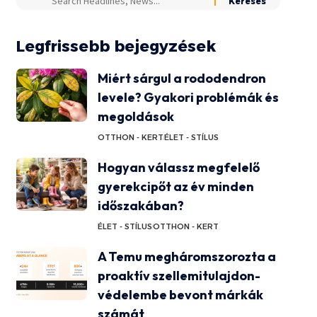
Legfrissebb bejegyzések
Miért sárgul a rododendron
levele? Gyakori problémák és
megoldások
OTTHON - KERT
ÉLET - STÍLUS
Hogyan válassz megfelelő
gyerekcipőt az év minden
időszakában?
ÉLET - STÍLUS
OTTHON - KERT
A Temu megháromszorozta a
proaktív szellemitulajdon-
védelembe bevont márkák
számát