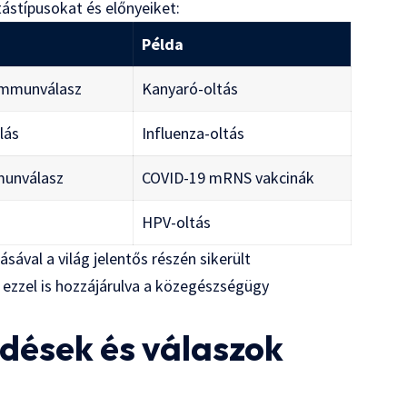
tástípusokat és előnyeiket:
Példa
 immunválasz
Kanyaró-oltás
lás
Influenza-oltás
mmunválasz
COVID-19 mRNS vakcinák
HPV-oltás
ával a világ jelentős részén sikerült
, ezzel is hozzájárulva a közegészségügy
dések és válaszok