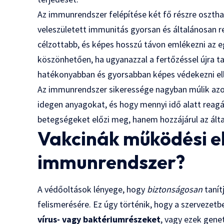
Az immunrendszer felépítése két fő részre osztha
veleszületett immunitás gyorsan és általánosan r
célzottabb, és képes hosszú távon emlékezni az 
köszönhetően, ha ugyanazzal a fertőzéssel újra t
hatékonyabban és gyorsabban képes védekezni el
Az immunrendszer sikeressége nagyban múlik azo
idegen anyagokat, és hogy mennyi idő alatt reag
betegségeket előzi meg, hanem hozzájárul az ált
Vakcinák működési el
immunrendszer?
A védőoltások lényege, hogy
biztonságosan
tanít
felismerésére. Ez úgy történik, hogy a szervezetb
vírus- vagy baktériumrészeket
, vagy ezek gene