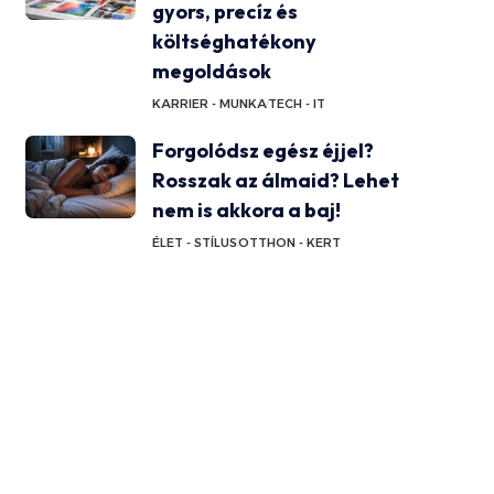
gyors, precíz és
költséghatékony
megoldások
KARRIER - MUNKA
TECH - IT
Forgolódsz egész éjjel?
Rosszak az álmaid? Lehet
nem is akkora a baj!
ÉLET - STÍLUS
OTTHON - KERT