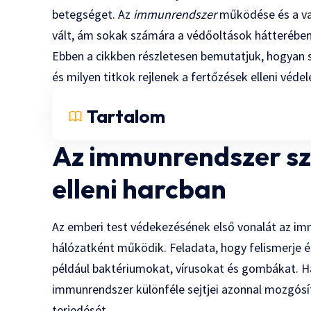
betegséget. Az
immunrendszer
működése és a va
vált, ám sokak számára a védőoltások hátterébe
Ebben a cikkben részletesen bemutatjuk, hogyan 
és milyen titkok rejlenek a fertőzések elleni véd
Tartalom
Az immunrendszer sz
elleni harcban
Az emberi test védekezésének első vonalát az im
hálózatként működik. Feladata, hogy felismerje és
például baktériumokat, vírusokat és gombákat. Ha
immunrendszer különféle sejtjei azonnal mozgós
terjedését.