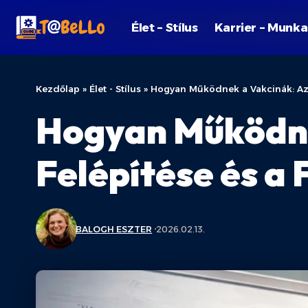
Élet – Stílus
Karrier – Munka
Kezdőlap
»
Élet - Stílus
»
Hogyan Működnek a Vakcinák: Az I
Hogyan Működne
Felépítése és a 
BALOGH ESZTER
2026.02.13.