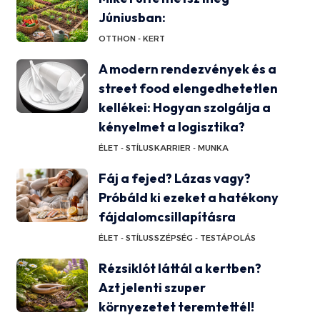
Júniusban:
OTTHON - KERT
A modern rendezvények és a
street food elengedhetetlen
kellékei: Hogyan szolgálja a
kényelmet a logisztika?
ÉLET - STÍLUS
KARRIER - MUNKA
Fáj a fejed? Lázas vagy?
Próbáld ki ezeket a hatékony
fájdalomcsillapításra
ÉLET - STÍLUS
SZÉPSÉG - TESTÁPOLÁS
Rézsiklót láttál a kertben?
Azt jelenti szuper
környezetet teremtettél!