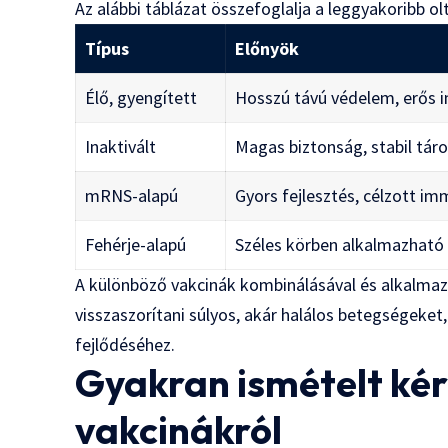
Az alábbi táblázat összefoglalja a leggyakoribb ol
Típus
Előnyök
Élő, gyengített
Hosszú távú védelem, erős
Inaktivált
Magas biztonság, stabil táro
mRNS-alapú
Gyors fejlesztés, célzott i
Fehérje-alapú
Széles körben alkalmazható
A különböző vakcinák kombinálásával és alkalmazás
visszaszorítani súlyos, akár halálos betegségeket
fejlődéséhez.
Gyakran ismételt kér
vakcinákról