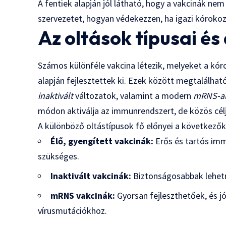
A fentiek alapján jól látható, hogy a vakcinák 
szervezetet, hogyan védekezzen, ha igazi kórokozó
Az oltások típusai é
Számos különféle vakcina létezik, melyeket a kór
alapján fejlesztettek ki. Ezek között megtalálha
inaktivált
változatok, valamint a modern
mRNS-al
módon aktiválja az immunrendszert, de közös cél
A különböző oltástípusok fő előnyei a következők
Élő, gyengített vakcinák:
Erős és tartós imm
szükséges.
Inaktivált vakcinák:
Biztonságosabbak lehetn
mRNS vakcinák:
Gyorsan fejleszthetőek, és 
vírusmutációkhoz.