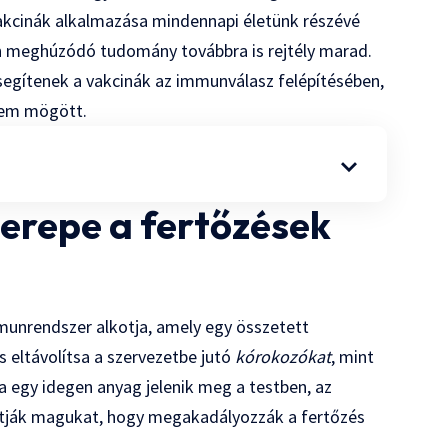
kcinák alkalmazása mindennapi életünk részévé
n meghúzódó tudomány továbbra is rejtély marad.
segítenek a vakcinák az immunválasz felépítésében,
elem mögött.
erepe a fertőzések
munrendszer alkotja, amely egy összetett
 eltávolítsa a szervezetbe jutó
kórokozókat
, mint
 egy idegen anyag jelenik meg a testben, az
ítják magukat, hogy megakadályozzák a fertőzés