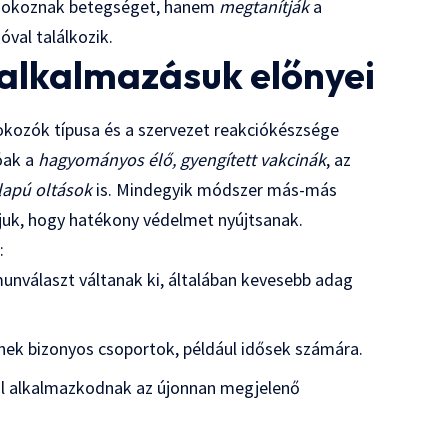
nem okoznak betegséget, hanem
megtanítják
a
val találkozik.
s alkalmazásuk előnyei
okozók típusa és a szervezet reakciókészsége
tóak a
hagyományos élő, gyengített vakcinák
, az
apú oltások
is. Mindegyik módszer más-más
juk, hogy hatékony védelmet nyújtsanak.
:
unválaszt váltanak ki, általában kevesebb adag
ek bizonyos csoportok, például idősek számára.
jól alkalmazkodnak az újonnan megjelenő