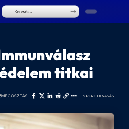
T
 Immunválasz
Védelem titkai
MEGOSZTÁS
5 PERC OLVASÁS