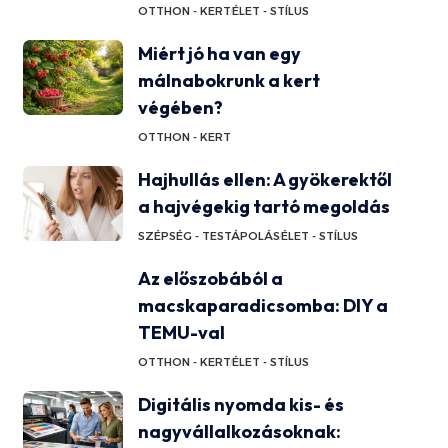
OTTHON - KERT
ÉLET - STÍLUS
Miért jó ha van egy
málnabokrunk a kert
végében?
OTTHON - KERT
Hajhullás ellen: A gyökerektől
a hajvégekig tartó megoldás
SZÉPSÉG - TESTÁPOLÁS
ÉLET - STÍLUS
Az előszobából a
macskaparadicsomba: DIY a
TEMU-val
OTTHON - KERT
ÉLET - STÍLUS
Digitális nyomda kis- és
nagyvállalkozásoknak: