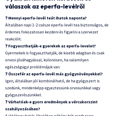
válaszok az eperfa-levélről
❓
Mennyi eperfa-levél teát ihatok naponta?
Általában napi 1-2 csésze eperfa-levél tea biztonságos, de
érdemes fokozatosan kezdeni és figyelni a szervezet
reakcióit.
❓
Fogyaszthatják-e gyerekek az eperfa-levelet?
Gyermekek is fogyaszthatják, de kisebb adagban és csak
orvosi jóváhagyással, különösen, ha valamilyen
egészségügyi problémájuk van.
❓
Összefér az eperfa-levél más gyógynövényekkel?
Igen, általában jól kombinálható, de ha gyógyszert is
szedünk, mindenképp egyeztessünk orvosunkkal vagy
gyógyszerészünkkel.
❓
Várhatóak-e gyors eredmények a vércukorszint
szabályozásában?
A jótékony hatás általában néhány hét rendszeres