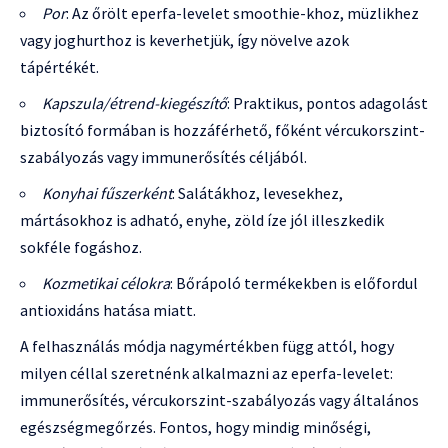
Por
: Az őrölt eperfa-levelet smoothie-khoz, müzlikhez
vagy joghurthoz is keverhetjük, így növelve azok
tápértékét.
Kapszula/étrend-kiegészítő
: Praktikus, pontos adagolást
biztosító formában is hozzáférhető, főként vércukorszint-
szabályozás vagy immunerősítés céljából.
Konyhai fűszerként
: Salátákhoz, levesekhez,
mártásokhoz is adható, enyhe, zöld íze jól illeszkedik
sokféle fogáshoz.
Kozmetikai célokra
: Bőrápoló termékekben is előfordul
antioxidáns hatása miatt.
A felhasználás módja nagymértékben függ attól, hogy
milyen céllal szeretnénk alkalmazni az eperfa-levelet:
immunerősítés, vércukorszint-szabályozás vagy általános
egészségmegőrzés. Fontos, hogy mindig minőségi,