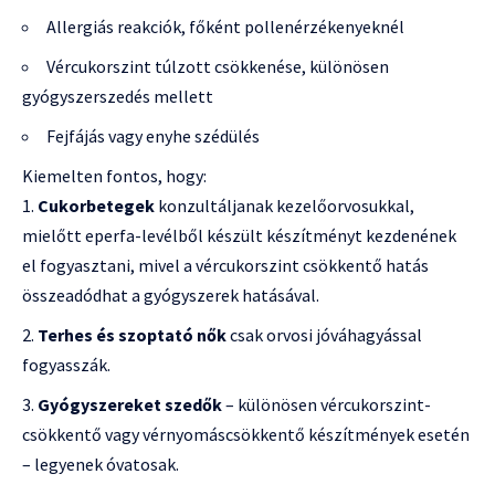
Allergiás reakciók, főként pollenérzékenyeknél
Vércukorszint túlzott csökkenése, különösen
gyógyszerszedés mellett
Fejfájás vagy enyhe szédülés
Kiemelten fontos, hogy:
Cukorbetegek
konzultáljanak kezelőorvosukkal,
mielőtt eperfa-levélből készült készítményt kezdenének
el fogyasztani, mivel a vércukorszint csökkentő hatás
összeadódhat a gyógyszerek hatásával.
Terhes és szoptató nők
csak orvosi jóváhagyással
fogyasszák.
Gyógyszereket szedők
– különösen vércukorszint-
csökkentő vagy vérnyomáscsökkentő készítmények esetén
– legyenek óvatosak.