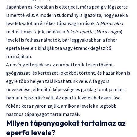
Japánban és Koreában is elterjedt, mára pedig világszerte
ismertté vált. A modern tudomány is igazolta, hogy ezek a
levelek valóban értékes tápanyagforrások. A
Morus alba
mellett más fajok, például a
fekete eperfa
(
Morus nigra
)
levelei is felhasználhatók, bár leggyakrabban a fehér
eperfa leveleit kínálják tea vagy étrend-kiegészítő
formájában.
A növény elterjedése az európai területeken főként
gyógyászati és kertészeti okokból történt, és hazánkban is
egyre több helyen találkozhatunk vele. A fa gyors
növekedése, ellenálló képessége és gazdag lombja miatt
hamar népszerűvé vált. Az eperfa-levelek betakarítása
főként kora nyáron zajlik, amikor a levelek a legtöbb
hasznos tápanyagot tartalmazzák.
Milyen tápanyagokat tartalmaz az
eperfa levele?