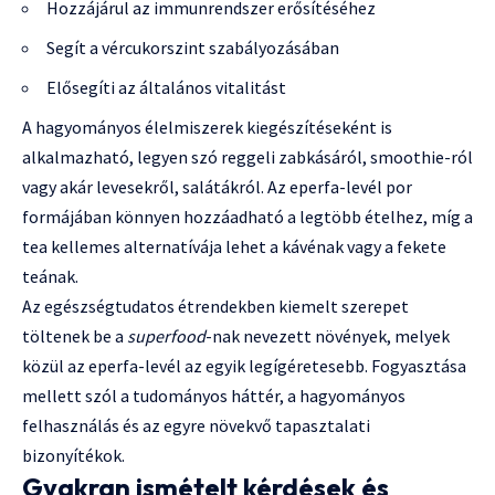
Hozzájárul az immunrendszer erősítéséhez
Segít a vércukorszint szabályozásában
Elősegíti az általános vitalitást
A hagyományos élelmiszerek kiegészítéseként is
alkalmazható, legyen szó reggeli zabkásáról, smoothie-ról
vagy akár levesekről, salátákról. Az eperfa-levél por
formájában könnyen hozzáadható a legtöbb ételhez, míg a
tea kellemes alternatívája lehet a kávénak vagy a fekete
teának.
Az egészségtudatos étrendekben kiemelt szerepet
töltenek be a
superfood
-nak nevezett növények, melyek
közül az eperfa-levél az egyik legígéretesebb. Fogyasztása
mellett szól a tudományos háttér, a hagyományos
felhasználás és az egyre növekvő tapasztalati
bizonyítékok.
Gyakran ismételt kérdések és