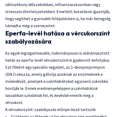
változékony időszakokban, influenzaszezonban vagy
stresszes élethelyzetekben. Emellett kutatások igazolják,
hogy segíthet a gyorsabb felépülésben is, ha már betegség
támadta meg a szervezetet.
Eperfa-levél hatása a vércukorszint
szabályozására
Az egyik legizgalmasabb, tudományosan is alátámasztott
hatás az eperfa-levél vércukorszintre gyakorolt befolyása.
Ezt főként egy speciális vegyület, az 1-deoxynojirimycin
(DNJ) okozza, amely gátolja azoknak az enzimeknek a
működését, amelyek a szénhidrátokat egyszerű cukrokká
bontják le. Ennek eredményeképpen a szénhidrátok
lassabban szívódnak fel, és kevésbé emelik meg a
vércukrot.
A vércukorszint-szabályozás előnyei közé tartozik:
Csökkenti az étkezés utáni vércukorszint-emelkedést