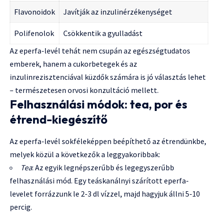
Flavonoidok
Javítják az inzulinérzékenységet
Polifenolok
Csökkentik a gyulladást
Az eperfa-levél tehát nem csupán az egészségtudatos
emberek, hanem a cukorbetegek és az
inzulinrezisztenciával küzdők számára is jó választás lehet
– természetesen orvosi konzultáció mellett.
Felhasználási módok: tea, por és
étrend-kiegészítő
Az eperfa-levél sokféleképpen beépíthető az étrendünkbe,
melyek közül a következők a leggyakoribbak:
Tea
: Az egyik legnépszerűbb és legegyszerűbb
felhasználási mód. Egy teáskanálnyi szárított eperfa-
levelet forrázzunk le 2-3 dl vízzel, majd hagyjuk állni 5-10
percig.