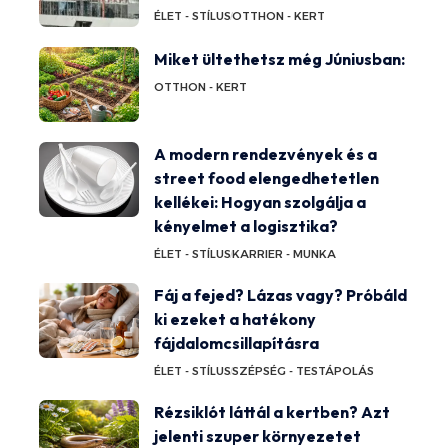
ÉLET - STÍLUS
OTTHON - KERT
Miket ültethetsz még Júniusban:
OTTHON - KERT
A modern rendezvények és a
street food elengedhetetlen
kellékei: Hogyan szolgálja a
kényelmet a logisztika?
ÉLET - STÍLUS
KARRIER - MUNKA
Fáj a fejed? Lázas vagy? Próbáld
ki ezeket a hatékony
fájdalomcsillapításra
ÉLET - STÍLUS
SZÉPSÉG - TESTÁPOLÁS
Rézsiklót láttál a kertben? Azt
jelenti szuper környezetet