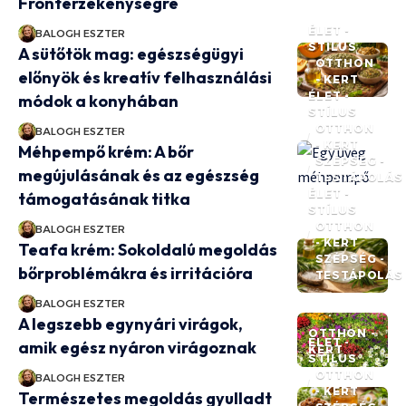
Frontérzékenységre
ÉLET -
BALOGH ESZTER
STÍLUS
A sütőtök mag: egészségügyi
OTTHON
előnyök és kreatív felhasználási
- KERT
ÉLET -
módok a konyhában
STÍLUS
OTTHON
BALOGH ESZTER
- KERT
Méhpempő krém: A bőr
SZÉPSÉG -
megújulásának és az egészség
TESTÁPOLÁS
ÉLET -
támogatásának titka
STÍLUS
OTTHON
BALOGH ESZTER
- KERT
Teafa krém: Sokoldalú megoldás
SZÉPSÉG -
bőrproblémákra és irritációra
TESTÁPOLÁS
BALOGH ESZTER
A legszebb egynyári virágok,
OTTHON -
ÉLET -
amik egész nyáron virágoznak
KERT
STÍLUS
OTTHON
BALOGH ESZTER
- KERT
Természetes megoldás gyulladt