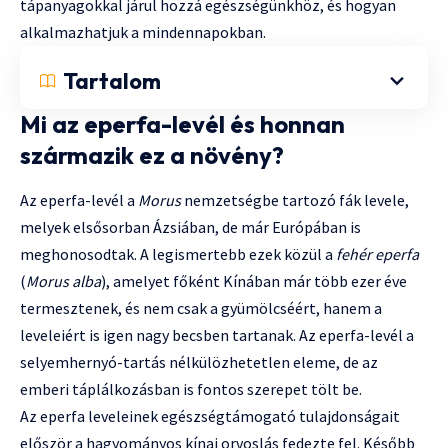
tápanyagokkal járul hozzá egészségünkhöz, és hogyan
alkalmazhatjuk a mindennapokban.
Tartalom
Mi az eperfa-levél és honnan
származik ez a növény?
Az eperfa-levél a
Morus
nemzetségbe tartozó fák levele,
melyek elsősorban Ázsiában, de már Európában is
meghonosodtak. A legismertebb ezek közül a
fehér eperfa
(
Morus alba
), amelyet főként Kínában már több ezer éve
termesztenek, és nem csak a gyümölcséért, hanem a
leveleiért is igen nagy becsben tartanak. Az eperfa-levél a
selyemhernyó-tartás nélkülözhetetlen eleme, de az
emberi táplálkozásban is fontos szerepet tölt be.
Az eperfa leveleinek egészségtámogató tulajdonságait
először a hagyományos kínai orvoslás fedezte fel. Később