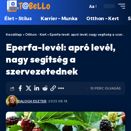
Aa
Élet – Stílus
Karrier – Munka
Otthon – Kert
S
Kezdőlap
»
Otthon - Kert
»
Eperfa-levél: apró levél, nagy segítség a szervezetednek
Eperfa-levél: apró levél,
nagy segítség a
szervezetednek
10 PERC OLVASÁS
BALOGH ESZTER
2025.08.19.