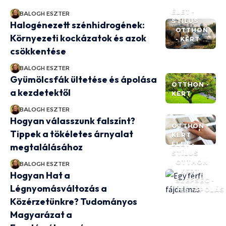
ÉLET -
BALOGH ESZTER
STÍLUS
Halogénezett szénhidrogének:
OTTHON
Környezeti kockázatok és azok
- KERT
csökkentése
BALOGH ESZTER
Gyümölcsfák ültetése és ápolása
OTTHON -
a kezdetektől
KERT
BALOGH ESZTER
Hogyan válasszunk falszínt?
OTTHON -
Tippek a tökéletes árnyalat
KERT
ÉLET -
megtalálásához
STÍLUS
OTTHON
BALOGH ESZTER
- KERT
Hogyan Hat a
SZÉPSÉG -
Légnyomásváltozás a
TESTÁPOLÁS
Közérzetünkre? Tudományos
Magyarázat a