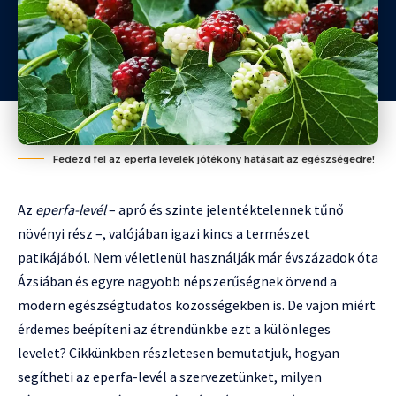
Fedezd fel az eperfa levelek jótékony hatásait az egészségedre!
Az
eperfa-levél
– apró és szinte jelentéktelennek tűnő
növényi rész –, valójában igazi kincs a természet
patikájából. Nem véletlenül használják már évszázadok óta
Ázsiában és egyre nagyobb népszerűségnek örvend a
modern egészségtudatos közösségekben is. De vajon miért
érdemes beépíteni az étrendünkbe ezt a különleges
levelet? Cikkünkben részletesen bemutatjuk, hogyan
segítheti az eperfa-levél a szervezetünket, milyen