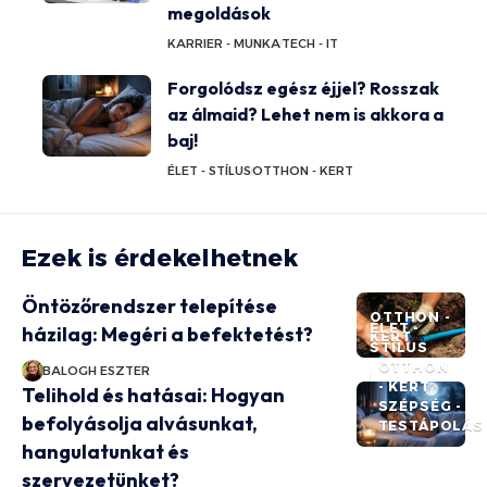
megoldások
KARRIER - MUNKA
TECH - IT
Forgolódsz egész éjjel? Rosszak
az álmaid? Lehet nem is akkora a
baj!
ÉLET - STÍLUS
OTTHON - KERT
Ezek is érdekelhetnek
Öntözőrendszer telepítése
OTTHON -
ÉLET -
házilag: Megéri a befektetést?
KERT
STÍLUS
OTTHON
BALOGH ESZTER
- KERT
Telihold és hatásai: Hogyan
SZÉPSÉG -
befolyásolja alvásunkat,
TESTÁPOLÁS
hangulatunkat és
szervezetünket?