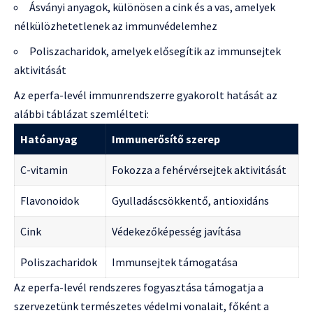
Ásványi anyagok, különösen a cink és a vas, amelyek
nélkülözhetetlenek az immunvédelemhez
Poliszacharidok, amelyek elősegítik az immunsejtek
aktivitását
Az eperfa-levél immunrendszerre gyakorolt hatását az
alábbi táblázat szemlélteti:
Hatóanyag
Immunerősítő szerep
C-vitamin
Fokozza a fehérvérsejtek aktivitását
Flavonoidok
Gyulladáscsökkentő, antioxidáns
Cink
Védekezőképesség javítása
Poliszacharidok
Immunsejtek támogatása
Az eperfa-levél rendszeres fogyasztása támogatja a
szervezetünk természetes védelmi vonalait, főként a