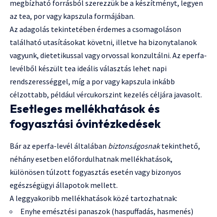
megbízható forrásból szerezzük be a készítményt, legyen
az tea, por vagy kapszula formájában.
Az adagolás tekintetében érdemes a csomagoláson
található utasításokat követni, illetve ha bizonytalanok
vagyunk, dietetikussal vagy orvossal konzultálni. Az eperfa-
levélből készült tea ideális választás lehet napi
rendszerességgel, míg a por vagy kapszula inkább
célzottabb, például vércukorszint kezelés céljára javasolt.
Esetleges mellékhatások és
fogyasztási óvintézkedések
Bár az eperfa-levél általában
biztonságosnak
tekinthető,
néhány esetben előfordulhatnak mellékhatások,
különösen túlzott fogyasztás esetén vagy bizonyos
egészségügyi állapotok mellett.
A leggyakoribb mellékhatások közé tartozhatnak:
Enyhe emésztési panaszok (haspuffadás, hasmenés)