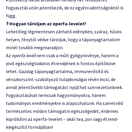
fogyasztás után jelentkezik, de ez egyéni adottságoktól is
függ.
❓
Hogyan tároljam az eperfa-levelet?
Lehetőleg légmentesen zárható edényben, száraz, hűvös
helyen, fénytől védve tároljuk, hogy a tápanyagtartalom
minél tovább megmaradjon.
Az
eperfa-levél
nem csak a múlt gyógynövénye, hanem a
jövő egészségtudatos étrendjének is fontos építőköve
lehet. Gazdag tápanyagtartalma, immunerősítő és
vércukorszint-szabályozó tulajdonságai révén kicsi, de
annál jelentősebb támogatást nyújthat szervezetünknek.
Fogyasztásával nemcsak hagyományokra, hanem
tudományos eredményekre is alapozhatunk. Ha szeretnéd
természetes módon támogatni egészségedet, érdemes
kipróbálni az eperfa-levelet – akár tea, por vagy étrend-
kiegészítő formájában!