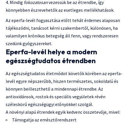
Mindig
fokozatosan
vezessük be az étrendbe, így
könnyebben észrevehetők az esetleges mellékhatások.
Az eperfa-levél fogyasztása előtt tehát érdemes alaposan
tájékozódni, tanácsot kérni szakembertől, különösen, ha
valamilyen krónikus betegség áll fenn, vagy rendszeresen
szedünk gyógyszereket.
Eperfa-levél helye a modern
egészségtudatos étrendben
Az egészségtudatos életmódot követők körében az eperfa-
levél egyre népszerűbb, hiszen természetes, sokoldalú és
könnyen beilleszthető a mindennapi étrendbe. Az
antioxidánsok, rostok és speciális vegyületek révén
széleskörű egészségügyi előnyökkel szolgál.
A növényi alapú étrendek egyik kedvenc összetevője, mivel:
Támogatja az emésztőrendszert