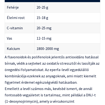
Fehérje
20-25 g
Élelmi rost
15-18 g
C-vitamin
20-25 mg
Vas
12-15 mg
Kalcium
1800-2000 mg
A flavonoidok és polifenolok jelentős antioxidáns hatással
bírnak, védik a sejteket az oxidatív stressztől és lassítják az
öregedési folyamatokat. Az eperfa-levél egyedülálló
kombinációja ezeknek az anyagoknak, ami miatt kiemelt
figyelmet érdemel egészségvédő hatásaiban.
Emellett a levél számos más, kevésbé ismert, de annál
fontosabb vegyületet is tartalmaz, mint például a DNJ-t
(1-deoxynojirimycin), amely a vércukorszint