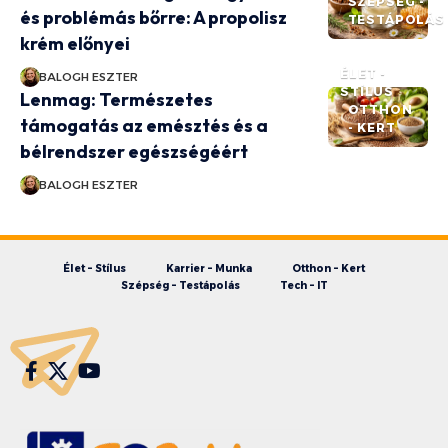
SZÉPSÉG -
és problémás bőrre: A propolisz
TESTÁPOLÁS
krém előnyei
ÉLET -
BALOGH ESZTER
STÍLUS
Lenmag: Természetes
OTTHON
támogatás az emésztés és a
- KERT
bélrendszer egészségéért
BALOGH ESZTER
Élet – Stílus
Karrier – Munka
Otthon – Kert
Szépség – Testápolás
Tech – IT