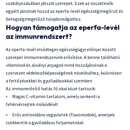
szabályozásában játszik szerepet. Ezek az összetevők
együtt járulnak hozzá az eperfa-levél egészségmegőrző és
betegségmegelőző tulajdonságaihoz.
Hogyan támogatja az eperfa-levél
az immunrendszert?
Az eperfa-levél elsődleges egészségügyi előnyei között
szerepel immunrendszerünk erősítése. A benne található
vitaminok
és
ásványi anyagok
mind hozzájárulnak a
szervezet védekezőképességének növeléséhez, különösen
a fertőzésekkel és gyulladásokkal szemben.
Az immunerősítő hatás fő okai közé tartozik:
Magas C-vitamin tartalom, amely serkenti a
fehérvérsejtek működését
Erős antioxidáns vegyületek (flavonoidok), amelyek
csökkentik a gyulladásos folyamatokat