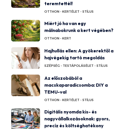
teremtettél!
OTTHON - KERT
ÉLET - STÍLUS
Miért jó ha van egy
málnabokrunk a kert végében?
OTTHON - KERT
Hajhullás ellen: A gyökerektől a
hajvégekig tartó megoldás
SZÉPSÉG - TESTÁPOLÁS
ÉLET - STÍLUS
Az előszobából a
macskaparadicsomba: DIY a
TEMU-val
OTTHON - KERT
ÉLET - STÍLUS
Digitális nyomda kis- és
nagyvállalkozásoknak: gyors,
precíz és költséghatékony