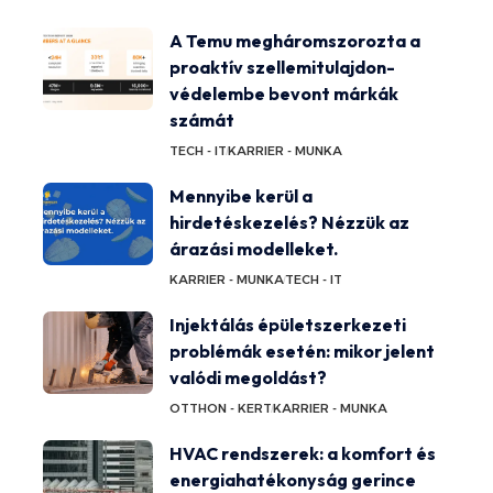
A Temu megháromszorozta a
proaktív szellemitulajdon-
védelembe bevont márkák
számát
TECH - IT
KARRIER - MUNKA
Mennyibe kerül a
hirdetéskezelés? Nézzük az
árazási modelleket.
KARRIER - MUNKA
TECH - IT
Injektálás épületszerkezeti
problémák esetén: mikor jelent
valódi megoldást?
OTTHON - KERT
KARRIER - MUNKA
HVAC rendszerek: a komfort és
energiahatékonyság gerince