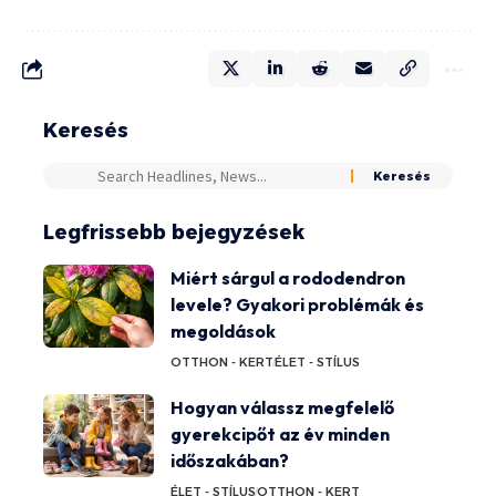
Keresés
Legfrissebb bejegyzések
Miért sárgul a rododendron
levele? Gyakori problémák és
megoldások
OTTHON - KERT
ÉLET - STÍLUS
Hogyan válassz megfelelő
gyerekcipőt az év minden
időszakában?
ÉLET - STÍLUS
OTTHON - KERT