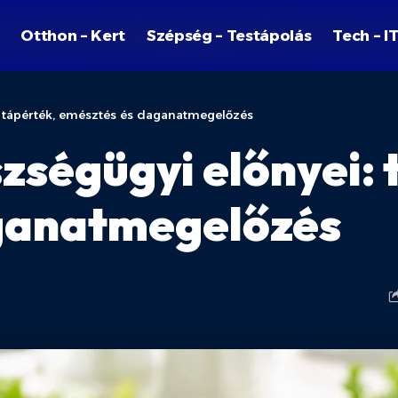
Otthon – Kert
Szépség – Testápolás
Tech – I
: tápérték, emésztés és daganatmegelőzés
zségügyi előnyei: 
ganatmegelőzés