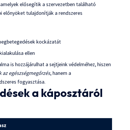
amelyek elősegítik a szervezetben található
bi előnyöket tulajdonítják a rendszeres
megbetegedések kockázatát
ialakulása ellen
ma is hozzájárulhat a sejtjeink védelméhez, hiszen
 az egészségmegőrzés
, hanem a
dszeres fogyasztása.
rdések a káposztáról
asz