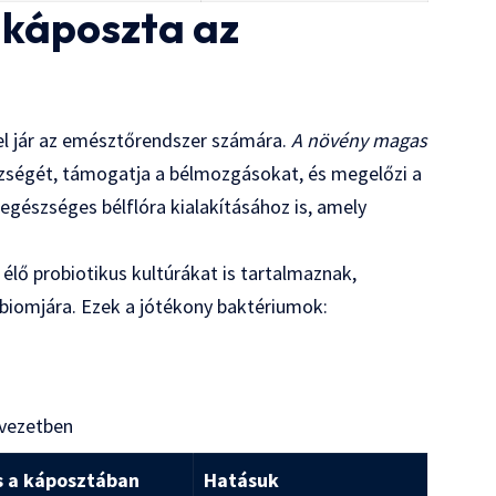
 káposzta az
l jár az emésztőrendszer számára.
A növény magas
szségét, támogatja a bélmozgásokat, és megelőzi a
egészséges bélflóra kialakításához is, amely
élő probiotikus kultúrákat is tartalmaznak,
biomjára. Ezek a jótékony baktériumok:
rvezetben
s a káposztában
Hatásuk