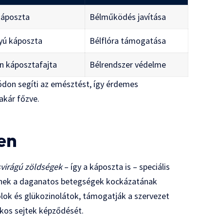
káposzta
Bélműködés javítása
yú káposzta
Bélflóra támogatása
n káposztafajta
Bélrendszer védelme
don segíti az emésztést, így érdemes
akár főzve.
a
en
svirágú zöldségek
– így a káposzta is – speciális
tnek a daganatos betegségek kockázatának
lok és glükozinolátok, támogatják a szervezet
ákos sejtek képződését.