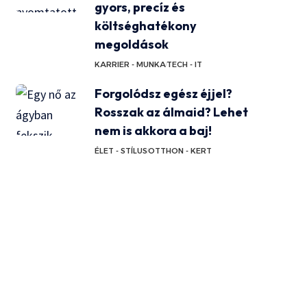
gyors, precíz és
költséghatékony
megoldások
KARRIER - MUNKA
TECH - IT
Forgolódsz egész éjjel?
Rosszak az álmaid? Lehet
nem is akkora a baj!
ÉLET - STÍLUS
OTTHON - KERT