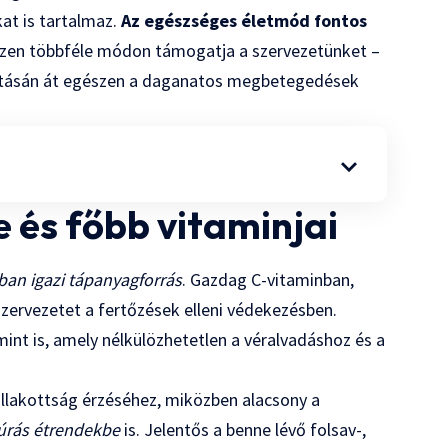
at is tartalmaz.
Az egészséges életmód fontos
zen többféle módon támogatja a szervezetünket –
vításán át egészen a daganatos megbetegedések
 és főbb vitaminjai
ban igazi tápanyagforrás
. Gazdag C-vitaminban,
zervezetet a fertőzések elleni védekezésben.
int is, amely nélkülözhetetlen a véralvadáshoz és a
óllakottság érzéséhez, miközben alacsony a
úrás étrendekbe
is. Jelentős a benne lévő folsav-,