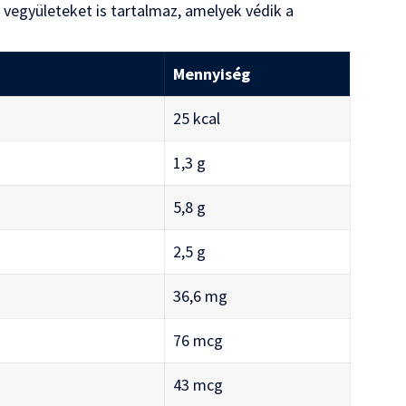
vegyületeket is tartalmaz, amelyek védik a
Mennyiség
25 kcal
1,3 g
5,8 g
2,5 g
36,6 mg
76 mcg
43 mcg