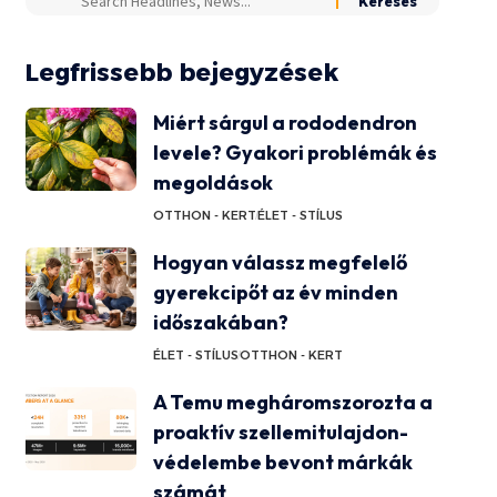
Legfrissebb bejegyzések
Miért sárgul a rododendron
levele? Gyakori problémák és
megoldások
OTTHON - KERT
ÉLET - STÍLUS
Hogyan válassz megfelelő
gyerekcipőt az év minden
időszakában?
ÉLET - STÍLUS
OTTHON - KERT
A Temu megháromszorozta a
proaktív szellemitulajdon-
védelembe bevont márkák
számát