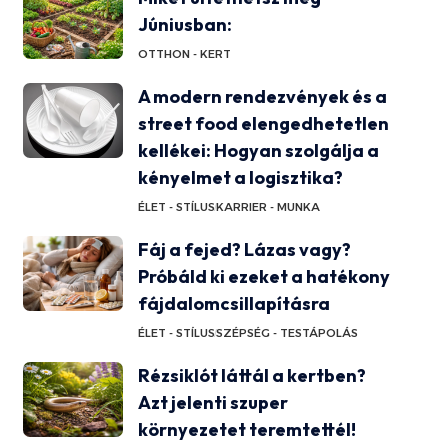
Júniusban:
OTTHON - KERT
A modern rendezvények és a
street food elengedhetetlen
kellékei: Hogyan szolgálja a
kényelmet a logisztika?
ÉLET - STÍLUS
KARRIER - MUNKA
Fáj a fejed? Lázas vagy?
Próbáld ki ezeket a hatékony
fájdalomcsillapításra
ÉLET - STÍLUS
SZÉPSÉG - TESTÁPOLÁS
Rézsiklót láttál a kertben?
Azt jelenti szuper
környezetet teremtettél!