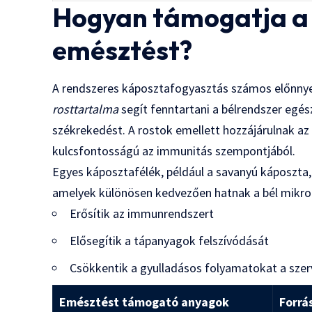
Hogyan támogatja a
emésztést?
A rendszeres káposztafogyasztás számos előnnye
rosttartalma
segít fenntartani a bélrendszer egé
székrekedést. A rostok emellett hozzájárulnak az 
kulcsfontosságú az immunitás szempontjából.
Egyes káposztafélék, például a savanyú káposzta, 
amelyek különösen kedvezően hatnak a bél mikro
Erősítik az immunrendszert
Elősegítik a tápanyagok felszívódását
Csökkentik a gyulladásos folyamatokat a sze
Emésztést támogató anyagok
Forrá