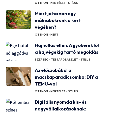
OTTHON - KERT
ÉLET - STÍLUS
Miért jó ha van egy
málnabokrunk a kert
végében?
OTTHON - KERT
Hajhullás ellen: A gyökerektől
a hajvégekig tartó megoldás
SZÉPSÉG - TESTÁPOLÁS
ÉLET - STÍLUS
Az előszobából a
macskaparadicsomba: DIY a
TEMU-val
OTTHON - KERT
ÉLET - STÍLUS
Digitális nyomda kis- és
nagyvállalkozásoknak: