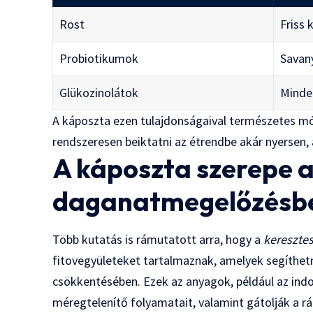
Rost
Friss 
Probiotikumok
Savan
Glükozinolátok
Minde
A káposzta ezen tulajdonságaival természetes mó
rendszeresen beiktatni az étrendbe akár nyersen, 
A káposzta szerepe 
daganatmegelőzésb
Több kutatás is rámutatott arra, hogy a
kereszte
fitovegyületeket tartalmaznak, amelyek segíthe
csökkentésében. Ezek az anyagok, például az indo
méregtelenítő folyamatait, valamint gátolják a r