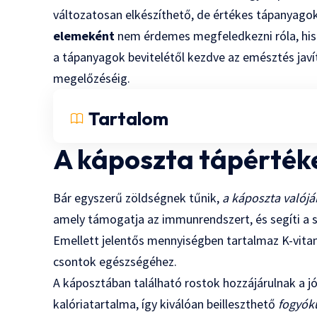
változatosan elkészíthető, de értékes tápanyagok
elemeként
nem érdemes megfeledkezni róla, his
a tápanyagok bevitelétől kezdve az emésztés ja
megelőzéséig.
Tartalom
A káposzta tápértéke
Bár egyszerű zöldségnek tűnik,
a káposzta valójá
amely támogatja az immunrendszert, és segíti a s
Emellett jelentős mennyiségben tartalmaz K-vitam
csontok egészségéhez.
A káposztában található rostok hozzájárulnak a j
kalóriatartalma, így kiválóan beilleszthető
fogyók