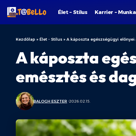
Élet – Stílus
Karrier – Munka
Kezdőlap
»
Élet - Stílus
»
A káposzta egészségügyi előnyei
A káposzta egés
emésztés és da
BALOGH ESZTER
2026.02.15.