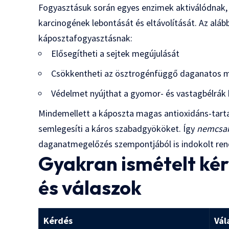
Fogyasztásuk során egyes enzimek aktiválódnak, 
karcinogének lebontását és eltávolítását. Az aláb
káposztafogyasztásnak:
Elősegítheti a sejtek megújulását
Csökkentheti az ösztrogénfüggő daganatos 
Védelmet nyújthat a gyomor- és vastagbélrák k
Mindemellett a káposzta magas antioxidáns-tartal
semlegesíti a káros szabadgyököket. Így
nemcsak
daganatmegelőzés szempontjából is indokolt ren
Gyakran ismételt ké
és válaszok
Kérdés
Vál