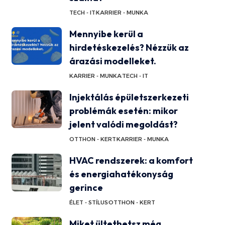
TECH - IT
KARRIER - MUNKA
Mennyibe kerül a
hirdetéskezelés? Nézzük az
árazási modelleket.
KARRIER - MUNKA
TECH - IT
Injektálás épületszerkezeti
problémák esetén: mikor
jelent valódi megoldást?
OTTHON - KERT
KARRIER - MUNKA
HVAC rendszerek: a komfort
és energiahatékonyság
gerince
ÉLET - STÍLUS
OTTHON - KERT
Miket ültethetsz még