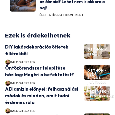
az álmaid? Lehet nem is akkora a
baj!
ÉLET - STÍLUS
OTTHON - KERT
Ezek is érdekelhetnek
DIY lakásdekorációs ötletek
OTTHON -
fillérekből
KERT
BALOGH ESZTER
Öntözőrendszer telepítése
OTTHON -
ÉLET -
házilag: Megéri a befektetést?
KERT
STÍLUS
OTTHON
BALOGH ESZTER
- KERT
A Diamizin előnyei: felhasználási
SZÉPSÉG -
módok és minden, amit tudni
TESTÁPOLÁS
érdemes róla
BALOGH ESZTER