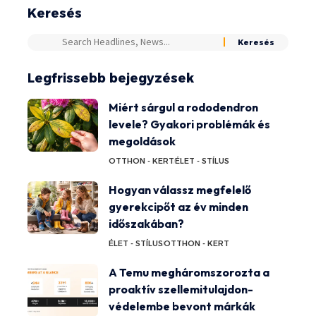
Keresés
Legfrissebb bejegyzések
Miért sárgul a rododendron
levele? Gyakori problémák és
megoldások
OTTHON - KERT
ÉLET - STÍLUS
Hogyan válassz megfelelő
gyerekcipőt az év minden
időszakában?
ÉLET - STÍLUS
OTTHON - KERT
A Temu megháromszorozta a
proaktív szellemitulajdon-
védelembe bevont márkák