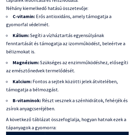
táplálék lebontása és felszívódása.
Néhány kiemelkedő hatású összetevője:
C-vitamin:
Erős antioxidáns, amely támogatja a
gyomorfal védelmét.
Kálium:
Segíti a vízháztartás egyensúlyának
fenntartását és támogatja az izomműködést, beleértve a
bélizmokat is.
Magnézium:
Szükséges az enzimműködéshez, elősegíti
az emésztőnedvek termelődését.
Kalcium:
Fontos a sejtek közötti jelek átvitelében,
támogatja a bélmozgást.
B-vitaminok:
Részt vesznek a szénhidrátok, fehérjék és
zsírok anyagcseréjében.
A következő táblázat összefoglalja, hogyan hatnak ezek a
tápanyagok a gyomorra: