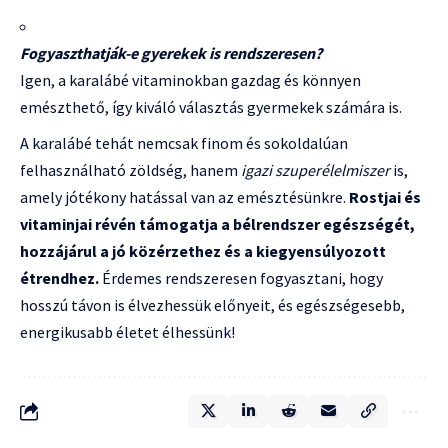
Fogyaszthatják-e gyerekek is rendszeresen?
Igen, a karalábé vitaminokban gazdag és könnyen
emészthető, így kiváló választás gyermekek számára is.
A karalábé tehát nemcsak finom és sokoldalúan
felhasználható zöldség, hanem
igazi szuperélelmiszer
is,
amely jótékony hatással van az emésztésünkre.
Rostjai és
vitaminjai révén támogatja a bélrendszer egészségét,
hozzájárul a jó közérzethez és a kiegyensúlyozott
étrendhez.
Érdemes rendszeresen fogyasztani, hogy
hosszú távon is élvezhessük előnyeit, és egészségesebb,
energikusabb életet élhessünk!