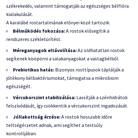
székrekedés, valamint támogatják az egészséges bélflóra
kialakulását.
A karalábé rostartalmának előnyei közé tartozik:
Bélműködés fokozása:
A rostok elősegítik a
rendszeres székletürítést.
Méreganyagok eltávolítása:
Az oldhatatlan rostok
segítenek kisöpörni a salakanyagokat a vastagbélből.
Prebiotikus hatás:
Bizonyos rosttípusok táplálják a
jótékony bélbaktériumokat, támogatva a mikrobiom
egészségét.
Vércukorszint stabilizálása:
Lassítják a szénhidrátok
felszívódását, így csökkentik a vércukorszint ingadozását.
Jóllakottság érzése:
A rostok hosszabb időre
teltségérzetet adnak, ami segíthet a testsúly
kontrolljában.