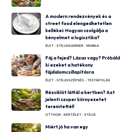
A modern rendezvények és a
street food elengedhetetlen
kellékei: Hogyan szolgálja a
kényelmet a logisztika?
ÉLET - STÍLUS
KARRIER - MUNKA
Fáj a fejed? Lázas vagy? Próbáld
ki ezeket a hatékony
fájdalomcsillapításra
ÉLET - STÍLUS
SZÉPSÉG - TESTÁPOLÁS
Rézsiklót láttál a kertben? Azt
jelenti szuper környezetet
teremtettél!
OTTHON - KERT
ÉLET - STÍLUS
Miért jó ha van egy