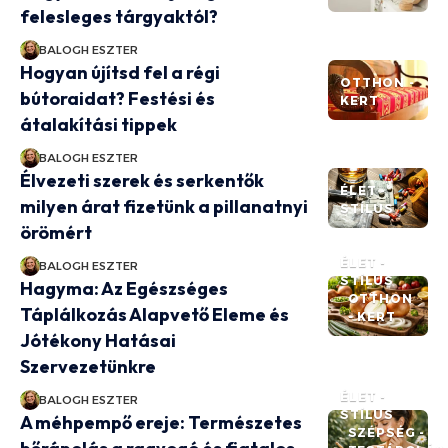
felesleges tárgyaktól?
BALOGH ESZTER
Hogyan újítsd fel a régi
OTTHON -
bútoraidat? Festési és
KERT
átalakítási tippek
BALOGH ESZTER
Élvezeti szerek és serkentők
ÉLET -
milyen árat fizetünk a pillanatnyi
STÍLUS
örömért
ÉLET -
BALOGH ESZTER
STÍLUS
Hagyma: Az Egészséges
OTTHON
Táplálkozás Alapvető Eleme és
- KERT
Jótékony Hatásai
Szervezetünkre
ÉLET -
BALOGH ESZTER
STÍLUS
A méhpempő ereje: Természetes
SZÉPSÉG -