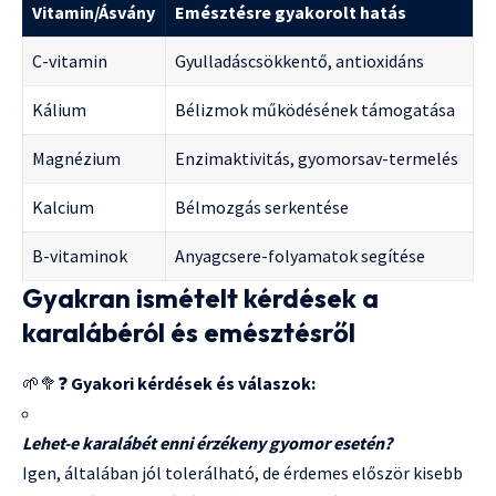
Vitamin/Ásvány
Emésztésre gyakorolt hatás
C-vitamin
Gyulladáscsökkentő, antioxidáns
Kálium
Bélizmok működésének támogatása
Magnézium
Enzimaktivitás, gyomorsav-termelés
Kalcium
Bélmozgás serkentése
B-vitaminok
Anyagcsere-folyamatok segítése
Gyakran ismételt kérdések a
karalábéról és emésztésről
🌱🥦❓
Gyakori kérdések és válaszok:
Lehet-e karalábét enni érzékeny gyomor esetén?
Igen, általában jól tolerálható, de érdemes először kisebb