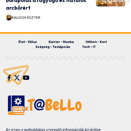
bőrápolás a ragyogó és fiatalos
TESTÁPOLÁS
arcbőrért
BALOGH ESZTER
Élet – Stílus
Karrier – Munka
Otthon – Kert
Szépség – Testápolás
Tech – IT
Az ezen a weboldalon szereplő információk kizárólag