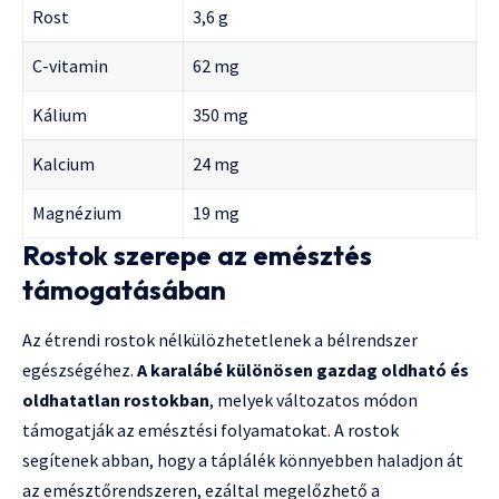
Rost
3,6 g
C-vitamin
62 mg
Kálium
350 mg
Kalcium
24 mg
Magnézium
19 mg
Rostok szerepe az emésztés
támogatásában
Az étrendi rostok nélkülözhetetlenek a bélrendszer
egészségéhez.
A karalábé különösen gazdag oldható és
oldhatatlan rostokban
, melyek változatos módon
támogatják az emésztési folyamatokat. A rostok
segítenek abban, hogy a táplálék könnyebben haladjon át
az emésztőrendszeren, ezáltal megelőzhető a