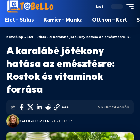
Aa
Élet – Stílus
Karrier – Munka
Otthon – Kert
S
Kezdőlap
»
Élet - Stílus
»
A karalábé jótékony hatása az emésztésre: Rostok és vitaminok forrása
A karalábé jótékony
hatása az emésztésre:
Rostok és vitaminok
forrása
5 PERC OLVASÁS
BALOGH ESZTER
2026.02.17.