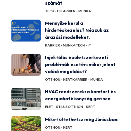
számát
TECH - IT
KARRIER - MUNKA
Mennyibe kerül a
hirdetéskezelés? Nézzük az
árazási modelleket.
KARRIER - MUNKA
TECH - IT
Injektálás épületszerkezeti
problémák esetén: mikor jelent
valódi megoldást?
OTTHON - KERT
KARRIER - MUNKA
HVAC rendszerek: a komfort és
energiahatékonyság gerince
ÉLET - STÍLUS
OTTHON - KERT
Miket ültethetsz még Júniusban:
OTTHON - KERT