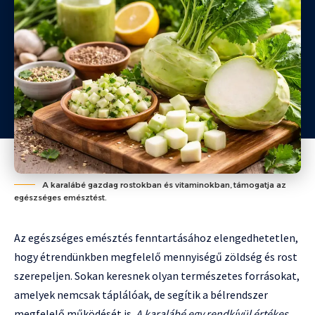
A karalábé gazdag rostokban és vitaminokban, támogatja az
egészséges emésztést.
Az egészséges emésztés fenntartásához elengedhetetlen,
hogy étrendünkben megfelelő mennyiségű zöldség és rost
szerepeljen. Sokan keresnek olyan természetes forrásokat,
amelyek nemcsak táplálóak, de segítik a bélrendszer
megfelelő működését is.
A karalábé egy rendkívül értékes