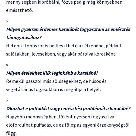
mennyiségben kipróbálni, főzve pedig még könnyebben
emészthető.
Milyen gyakran érdemes karalábét fogyasztani az emésztés
támogatásához?
Hetente többször is beilleszthető az étrendbe, például
salátákban, levesekben, vagy akár párolva köretként.
Milyen ételekhez illik leginkább a karalábé?
Remekül passzol más zöldségekhez, de húsos és
vegetáriánus fogásokban is megállja a helyét.
Okozhat-e puffadást vagy emésztési problémát a karalábé?
Nagyobb mennyiségben, főként nyersen fogyasztva
előfordulhat puffadás, de ez főleg az egyéni érzékenységtől
függ.