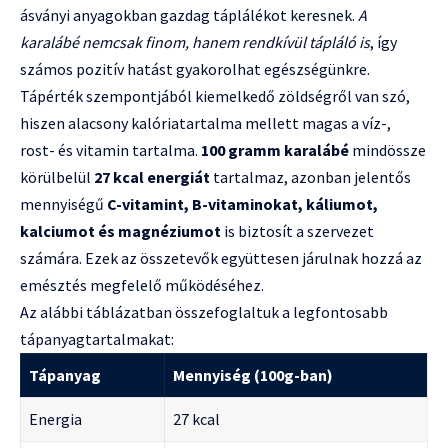
ásványi anyagokban gazdag táplálékot keresnek.
A
karalábé nemcsak finom, hanem rendkívül tápláló is
, így
számos pozitív hatást gyakorolhat egészségünkre.
Tápérték szempontjából kiemelkedő zöldségről van szó,
hiszen alacsony kalóriatartalma mellett magas a víz-,
rost- és vitamin tartalma.
100 gramm karalábé
mindössze
körülbelül
27 kcal energiát
tartalmaz, azonban jelentős
mennyiségű
C-vitamint, B-vitaminokat, káliumot,
kalciumot és magnéziumot
is biztosít a szervezet
számára. Ezek az összetevők együttesen járulnak hozzá az
emésztés megfelelő működéséhez.
Az alábbi táblázatban összefoglaltuk a legfontosabb
tápanyagtartalmakat:
Tápanyag
Mennyiség (100g-ban)
Energia
27 kcal