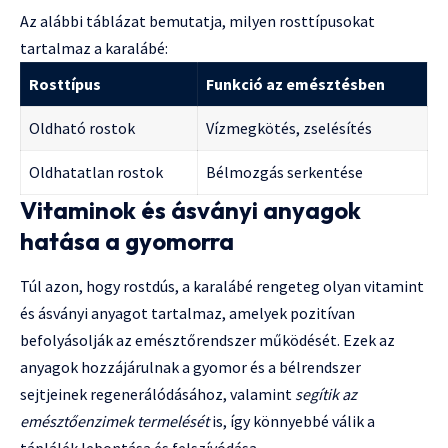
Az alábbi táblázat bemutatja, milyen rosttípusokat
tartalmaz a karalábé:
Rosttípus
Funkció az emésztésben
Oldható rostok
Vízmegkötés, zselésítés
Oldhatatlan rostok
Bélmozgás serkentése
Vitaminok és ásványi anyagok
hatása a gyomorra
Túl azon, hogy rostdús, a karalábé rengeteg olyan vitamint
és ásványi anyagot tartalmaz, amelyek pozitívan
befolyásolják az emésztőrendszer működését. Ezek az
anyagok hozzájárulnak a gyomor és a bélrendszer
sejtjeinek regenerálódásához, valamint
segítik az
emésztőenzimek termelését
is, így könnyebbé válik a