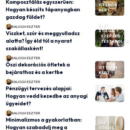
Komposztálás egyszerűen:
OTTHON -
Hogyan készíts tápanyagban
KERT
gazdag földet?
ÉLET -
BALOGH ESZTER
STÍLUS
Viszket, szúr és meggyulladsz
SZÉPSÉG -
alatta? Így éld túl a nyarat
TESTÁPOLÁS
szakállasként!
BALOGH ESZTER
Őszi dekorációs ötletek a
OTTHON -
bejárathoz és a kertbe
KERT
BALOGH ESZTER
Pénzügyi tervezés alapjai:
ÉLET -
Hogyan vedd kezedbe az anyagi
STÍLUS
ügyeidet?
BALOGH ESZTER
Minimalizmus a gyakorlatban:
ÉLET -
Hogyan szabadulj meg a
STÍLUS