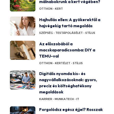
málnabokrunk a kert végében?
OTTHON - KERT
Hajhullás ellen: A gyökerektől a
hajvégekig tartó megoldás
SZÉPSÉG - TESTÁPOLÁS
ÉLET - STÍLUS
Az előszobából a
macskaparadicsomba: DIY a
TEMU-val
OTTHON - KERT
ÉLET - STÍLUS
Digitális nyomda kis- és
nagyvállalkozásoknak: gyors,
precíz és költséghatékony
megoldások
KARRIER - MUNKA
TECH - IT
Forgolódsz egész éjjel? Rosszak