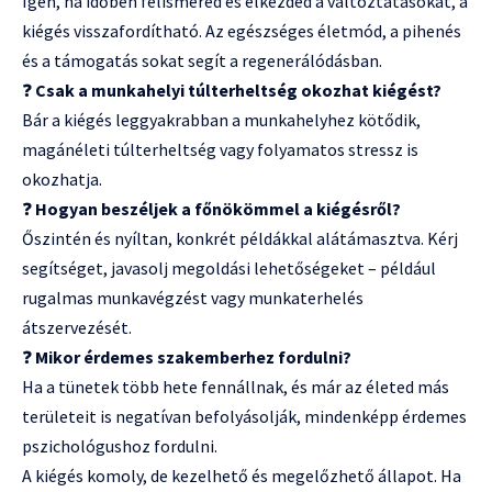
Igen, ha időben felismered és elkezded a változtatásokat, a
kiégés visszafordítható. Az egészséges életmód, a pihenés
és a támogatás sokat segít a regenerálódásban.
❓
Csak a munkahelyi túlterheltség okozhat kiégést?
Bár a kiégés leggyakrabban a munkahelyhez kötődik,
magánéleti túlterheltség vagy folyamatos stressz is
okozhatja.
❓
Hogyan beszéljek a főnökömmel a kiégésről?
Őszintén és nyíltan, konkrét példákkal alátámasztva. Kérj
segítséget, javasolj megoldási lehetőségeket – például
rugalmas munkavégzést vagy munkaterhelés
átszervezését.
❓
Mikor érdemes szakemberhez fordulni?
Ha a tünetek több hete fennállnak, és már az életed más
területeit is negatívan befolyásolják, mindenképp érdemes
pszichológushoz fordulni.
A kiégés komoly, de kezelhető és megelőzhető állapot. Ha