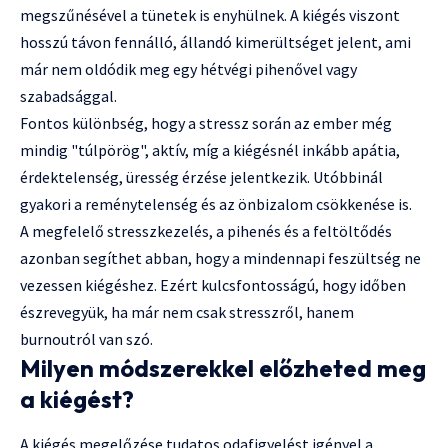
megszűnésével a tünetek is enyhülnek. A kiégés viszont
hosszú távon fennálló, állandó kimerültséget jelent, ami
már nem oldódik meg egy hétvégi pihenővel vagy
szabadsággal.
Fontos különbség, hogy a stressz során az ember még
mindig "túlpörög", aktív, míg a kiégésnél inkább apátia,
érdektelenség, üresség érzése jelentkezik. Utóbbinál
gyakori a reménytelenség és az önbizalom csökkenése is.
A megfelelő stresszkezelés, a pihenés és a feltöltődés
azonban segíthet abban, hogy a mindennapi feszültség ne
vezessen kiégéshez. Ezért kulcsfontosságú, hogy időben
észrevegyük, ha már nem csak stresszről, hanem
burnoutról van szó.
Milyen módszerekkel előzheted meg
a kiégést?
A kiégés megelőzése tudatos odafigyelést igényel a