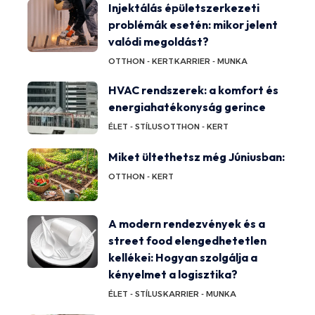
Injektálás épületszerkezeti
problémák esetén: mikor jelent
valódi megoldást?
OTTHON - KERT
KARRIER - MUNKA
HVAC rendszerek: a komfort és
energiahatékonyság gerince
ÉLET - STÍLUS
OTTHON - KERT
Miket ültethetsz még Júniusban:
OTTHON - KERT
A modern rendezvények és a
street food elengedhetetlen
kellékei: Hogyan szolgálja a
kényelmet a logisztika?
ÉLET - STÍLUS
KARRIER - MUNKA