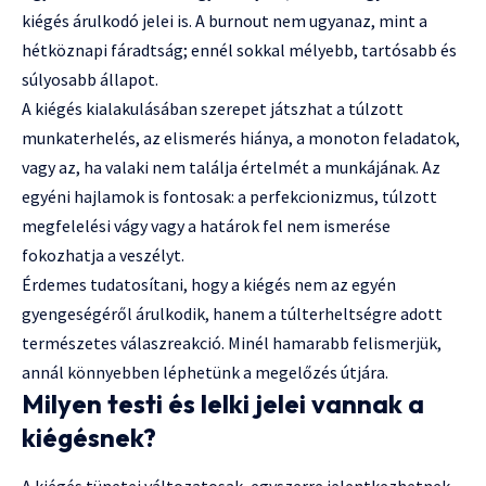
kiégés árulkodó jelei is. A burnout nem ugyanaz, mint a
hétköznapi fáradtság; ennél sokkal mélyebb, tartósabb és
súlyosabb állapot.
A kiégés kialakulásában szerepet játszhat a túlzott
munkaterhelés, az elismerés hiánya, a monoton feladatok,
vagy az, ha valaki nem találja értelmét a munkájának. Az
egyéni hajlamok is fontosak: a perfekcionizmus, túlzott
megfelelési vágy vagy a határok fel nem ismerése
fokozhatja a veszélyt.
Érdemes tudatosítani, hogy a kiégés nem az egyén
gyengeségéről árulkodik, hanem a túlterheltségre adott
természetes válaszreakció. Minél hamarabb felismerjük,
annál könnyebben léphetünk a megelőzés útjára.
Milyen testi és lelki jelei vannak a
kiégésnek?
A kiégés tünetei változatosak, egyszerre jelentkezhetnek