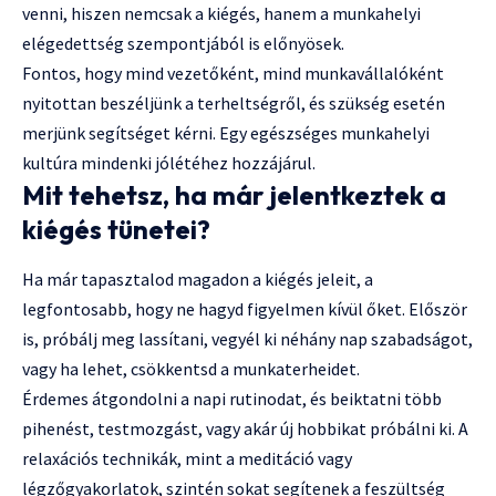
venni, hiszen nemcsak a kiégés, hanem a munkahelyi
elégedettség szempontjából is előnyösek.
Fontos, hogy mind vezetőként, mind munkavállalóként
nyitottan beszéljünk a terheltségről, és szükség esetén
merjünk segítséget kérni. Egy egészséges munkahelyi
kultúra mindenki jólétéhez hozzájárul.
Mit tehetsz, ha már jelentkeztek a
kiégés tünetei?
Ha már tapasztalod magadon a kiégés jeleit, a
legfontosabb, hogy ne hagyd figyelmen kívül őket. Először
is, próbálj meg lassítani, vegyél ki néhány nap szabadságot,
vagy ha lehet, csökkentsd a munkaterheidet.
Érdemes átgondolni a napi rutinodat, és beiktatni több
pihenést, testmozgást, vagy akár új hobbikat próbálni ki. A
relaxációs technikák, mint a meditáció vagy
légzőgyakorlatok, szintén sokat segítenek a feszültség