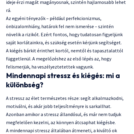
ideje érzi magát magányosnak, szintén hajlamosabb lehet
rá.
Az egyéni tényezők – például perfekcionizmus,
önbizalomhiány, határok fel nem ismerése – szintén
növelik a rizikót. Ezért fontos, hogy tudatosan figyeljünk
saját korlátainkra, és szükség esetén kérjünk segítséget.
A kiégés bárkit érinthet kortól, nemtől és tapasztalattól
függetlenül. A megelőzéshez az első lépés az, hogy
felismerjük, ha veszélyeztetettek vagyunk.
Mindennapi stressz és kiégés: mi a
különbség?
A stressz az élet természetes része: segít alkalmazkodni,
motiválni, és akár jobb teljesítményre is sarkallhat.
Azonban amikor a stressz állandósul, és már nem tudjuk
megfelelően kezelni, az könnyen átcsaphat kiégésbe.
A mindennapi stressz általában átmeneti, a kiváltó ok