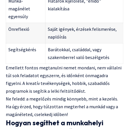
Munka-
Határok kijelölése, "énidő"
magánélet
kialakítása
egyensúly
Önreflexió
Saját igények, érzések felismerése,
naplóírás
Segítségkérés
Barátokkal, családdal, vagy
szakemberrel való beszélgetés
Emellett fontos megtanulni nemet mondani, nem vállalni
túl sok feladatot egyszerre, és időnként önmagadra
figyelni. A kreatív tevékenységek, hobbik, szabadidős
programok is segítik a lelki feltöltődést.
Ne feledd: a megelőzés mindig könnyebb, mint a kezelés.
Ha úgy érzed, hogy túlzottan megterhel a munkád vagy a
magánéleted, cselekedj időben!
Hogyan segíthet a munkahelyi