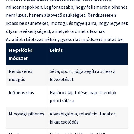
mindennapokban. Legfontosabb, hogy felismerd: a pihenés
nem luxus, hanem alapvető szükséglet. Rendszeresen
iktass be szüneteket, mozogj, és figyelj arra, hogy legyenek
olyan tevékenységeid, amelyek örömet okoznak.
Az alábbi táblázat néhány gyakorlati módszert mutat be:
Megelőzési
Leírás
módszer
Rendszeres
Séta, sport, jóga segíti a stressz
mozgás
levezetését
Időbeosztás
Határok kijelölése, napi teendők
priorizálása
Minőségi pihenés
Alváshigiénia, relaxáció, tudatos
kikapcsolódás