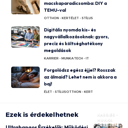
macskaparadicsomba: DIY a
TEMU-val
OTTHON - KERT
ÉLET - STÍLUS
Digitális nyomda kis- és
nagyvállalkozásoknak: gyors,
precíz és költséghatékony
megoldások
KARRIER - MUNKA
TECH - IT
Forgolódsz egész éjjel? Rosszak
az álmaid? Lehet nem is akkora a
baj!
ÉLET - STÍLUS
OTTHON - KERT
Ezek is érdekelhetnek
KARRIER -
MUNKA
OTTHON
Ultrahangos Érzékelők: Működési