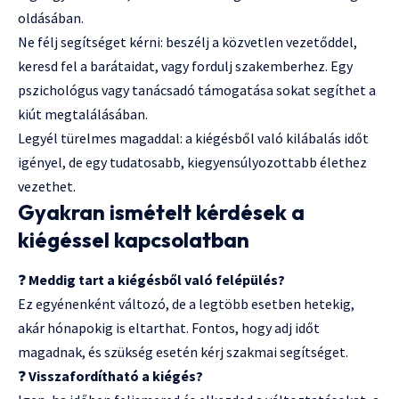
oldásában.
Ne félj segítséget kérni: beszélj a közvetlen vezetőddel,
keresd fel a barátaidat, vagy fordulj szakemberhez. Egy
pszichológus vagy tanácsadó támogatása sokat segíthet a
kiút megtalálásában.
Legyél türelmes magaddal: a kiégésből való kilábalás időt
igényel, de egy tudatosabb, kiegyensúlyozottabb élethez
vezethet.
Gyakran ismételt kérdések a
kiégéssel kapcsolatban
❓
Meddig tart a kiégésből való felépülés?
Ez egyénenként változó, de a legtöbb esetben hetekig,
akár hónapokig is eltarthat. Fontos, hogy adj időt
magadnak, és szükség esetén kérj szakmai segítséget.
❓
Visszafordítható a kiégés?