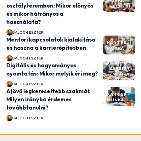
MUNKA
osztályteremben: Mikor előnyös
TECH - IT
és mikor hátrányos a
használata?
BALOGH ESZTER
Mentori kapcsolatok kialakítása
KARRIER -
és haszna a karrierépítésben
MUNKA
BALOGH ESZTER
TECH - IT
Digitális és hagyományos
KARRIER
nyomtatás: Mikor melyik éri meg?
- MUNKA
BALOGH ESZTER
A jövő legkeresettebb szakmái:
KARRIER -
Milyen irányba érdemes
MUNKA
továbbtanulni?
BALOGH ESZTER