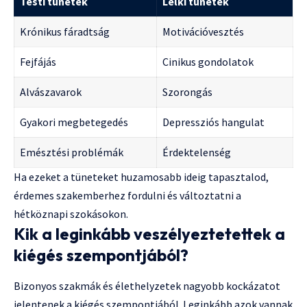
Testi tünetek
Lelki tünetek
Krónikus fáradtság
Motivációvesztés
Fejfájás
Cinikus gondolatok
Alvászavarok
Szorongás
Gyakori megbetegedés
Depressziós hangulat
Emésztési problémák
Érdektelenség
Ha ezeket a tüneteket huzamosabb ideig tapasztalod,
érdemes szakemberhez fordulni és változtatni a
hétköznapi szokásokon.
Kik a leginkább veszélyeztetettek a
kiégés szempontjából?
Bizonyos szakmák és élethelyzetek nagyobb kockázatot
jelentenek a kiégés szempontjából. Leginkább azok vannak