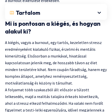
a burnout elkerülése érdekében.
Tartalom
Mi is pontosan a kiégés, és hogyan
alakul ki?
A kiégés, vagyis a burnout, egy tartós, kezeletlen stressz
eredményeként kialakuló fizikai, érzelmi és mentális
kimerültség. Elsősorban a munkával, hivatással
kapcsolatosan jelenik meg, de hosszabb távon az élet
minden területére kihat. Nem csupán fáradtság, hanem egy
komplex állapot, amelyhez reményvesztettség,
motiválatlanság és közöny is társulhat.
A folyamat több szakaszból áll: először a túlzott
lelkesedés, majd a realitás talajára érkezés következik,
ahol a stressz elkezd felhalmozódni. Ha valaki nem fordít
figyelmet a testi-lelki egyensúlyára, idővel megjelennek a