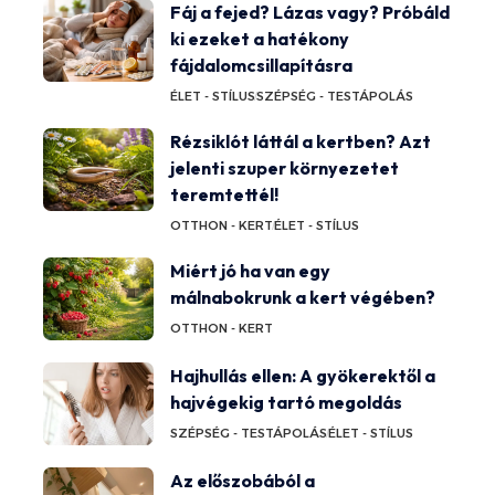
Fáj a fejed? Lázas vagy? Próbáld
ki ezeket a hatékony
fájdalomcsillapításra
ÉLET - STÍLUS
SZÉPSÉG - TESTÁPOLÁS
Rézsiklót láttál a kertben? Azt
jelenti szuper környezetet
teremtettél!
OTTHON - KERT
ÉLET - STÍLUS
Miért jó ha van egy
málnabokrunk a kert végében?
OTTHON - KERT
Hajhullás ellen: A gyökerektől a
hajvégekig tartó megoldás
SZÉPSÉG - TESTÁPOLÁS
ÉLET - STÍLUS
Az előszobából a