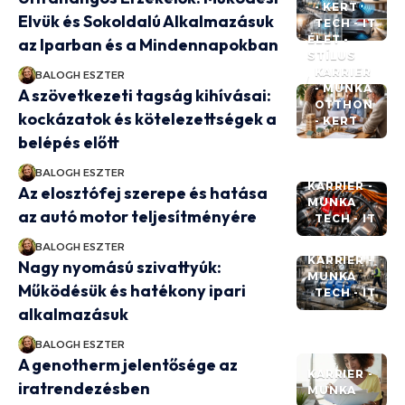
- KERT
Elvük és Sokoldalú Alkalmazásuk
TECH - IT
ÉLET -
az Iparban és a Mindennapokban
STÍLUS
KARRIER
BALOGH ESZTER
- MUNKA
A szövetkezeti tagság kihívásai:
OTTHON
kockázatok és kötelezettségek a
- KERT
belépés előtt
BALOGH ESZTER
KARRIER -
Az elosztófej szerepe és hatása
MUNKA
az autó motor teljesítményére
TECH - IT
BALOGH ESZTER
KARRIER -
Nagy nyomású szivattyúk:
MUNKA
Működésük és hatékony ipari
TECH - IT
alkalmazásuk
BALOGH ESZTER
A genotherm jelentősége az
KARRIER -
iratrendezésben
MUNKA