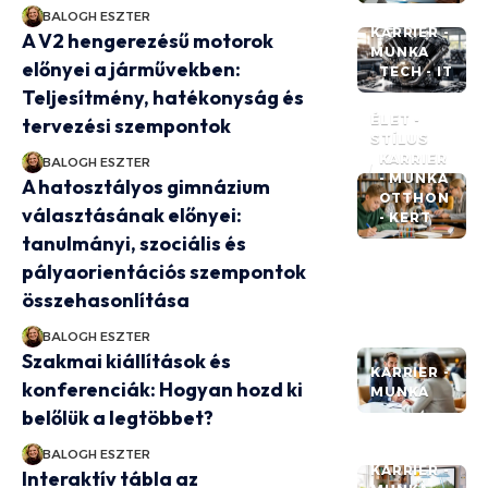
BALOGH ESZTER
KARRIER -
A V2 hengerezésű motorok
MUNKA
előnyei a járművekben:
TECH - IT
Teljesítmény, hatékonyság és
ÉLET -
tervezési szempontok
STÍLUS
KARRIER
BALOGH ESZTER
- MUNKA
A hatosztályos gimnázium
OTTHON
választásának előnyei:
- KERT
tanulmányi, szociális és
pályaorientációs szempontok
összehasonlítása
BALOGH ESZTER
Szakmai kiállítások és
KARRIER -
konferenciák: Hogyan hozd ki
MUNKA
belőlük a legtöbbet?
BALOGH ESZTER
KARRIER -
Interaktív tábla az