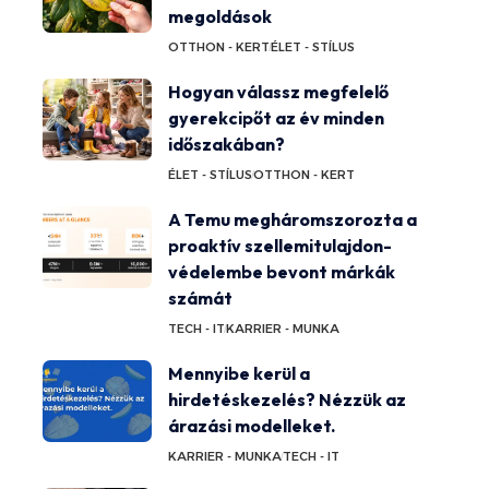
megoldások
OTTHON - KERT
ÉLET - STÍLUS
Hogyan válassz megfelelő
gyerekcipőt az év minden
időszakában?
ÉLET - STÍLUS
OTTHON - KERT
A Temu megháromszorozta a
proaktív szellemitulajdon-
védelembe bevont márkák
számát
TECH - IT
KARRIER - MUNKA
Mennyibe kerül a
hirdetéskezelés? Nézzük az
árazási modelleket.
KARRIER - MUNKA
TECH - IT