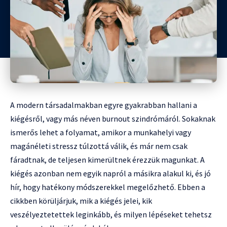
A modern társadalmakban egyre gyakrabban hallani a
kiégésről, vagy más néven burnout szindrómáról. Sokaknak
ismerős lehet a folyamat, amikor a munkahelyi vagy
magánéleti stressz túlzottá válik, és már nem csak
fáradtnak, de teljesen kimerültnek érezzük magunkat. A
kiégés azonban nem egyik napról a másikra alakul ki, és jó
hír, hogy hatékony módszerekkel megelőzhető. Ebben a
cikkben körüljárjuk, mik a kiégés jelei, kik
veszélyeztetettek leginkább, és milyen lépéseket tehetsz