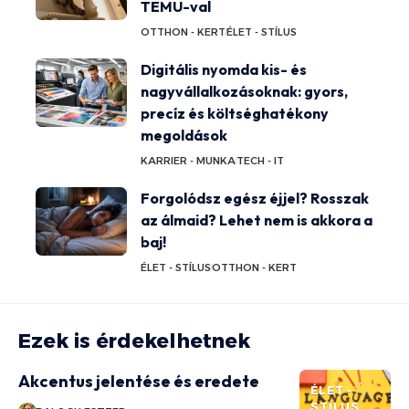
TEMU-val
OTTHON - KERT
ÉLET - STÍLUS
Digitális nyomda kis- és
nagyvállalkozásoknak: gyors,
precíz és költséghatékony
megoldások
KARRIER - MUNKA
TECH - IT
Forgolódsz egész éjjel? Rosszak
az álmaid? Lehet nem is akkora a
baj!
ÉLET - STÍLUS
OTTHON - KERT
Ezek is érdekelhetnek
Akcentus jelentése és eredete
ÉLET -
STÍLUS