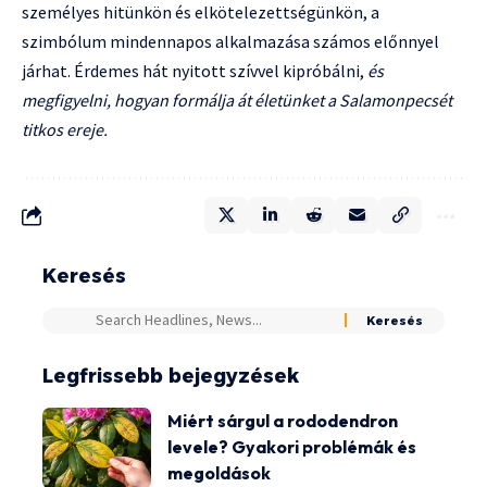
személyes hitünkön és elkötelezettségünkön, a
szimbólum mindennapos alkalmazása számos előnnyel
járhat. Érdemes hát nyitott szívvel kipróbálni,
és
megfigyelni, hogyan formálja át életünket a Salamonpecsét
titkos ereje.
Keresés
Legfrissebb bejegyzések
Miért sárgul a rododendron
levele? Gyakori problémák és
megoldások