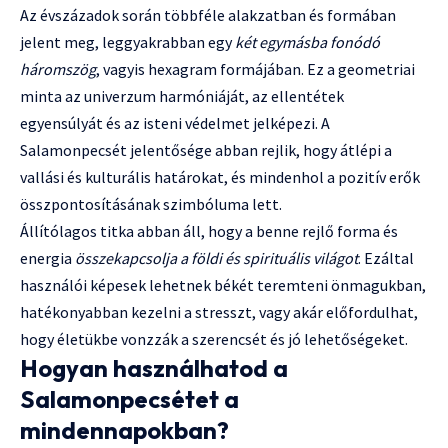
Az évszázadok során többféle alakzatban és formában
jelent meg, leggyakrabban egy
két egymásba fonódó
háromszög
, vagyis hexagram formájában. Ez a geometriai
minta az univerzum harmóniáját, az ellentétek
egyensúlyát és az isteni védelmet jelképezi. A
Salamonpecsét jelentősége abban rejlik, hogy átlépi a
vallási és kulturális határokat, és mindenhol a pozitív erők
összpontosításának szimbóluma lett.
Állítólagos titka abban áll, hogy a benne rejlő forma és
energia
összekapcsolja a földi és spirituális világot
. Ezáltal
használói képesek lehetnek békét teremteni önmagukban,
hatékonyabban kezelni a stresszt, vagy akár előfordulhat,
hogy életükbe vonzzák a szerencsét és jó lehetőségeket.
Hogyan használhatod a
Salamonpecsétet a
mindennapokban?