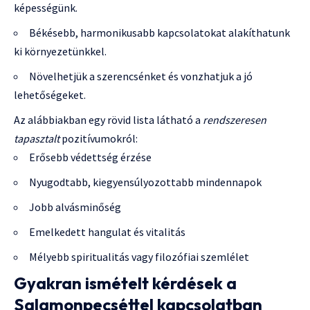
képességünk.
Békésebb, harmonikusabb kapcsolatokat alakíthatunk
ki környezetünkkel.
Növelhetjük a szerencsénket és vonzhatjuk a jó
lehetőségeket.
Az alábbiakban egy rövid lista látható a
rendszeresen
tapasztalt
pozitívumokról:
Erősebb védettség érzése
Nyugodtabb, kiegyensúlyozottabb mindennapok
Jobb alvásminőség
Emelkedett hangulat és vitalitás
Mélyebb spiritualitás vagy filozófiai szemlélet
Gyakran ismételt kérdések a
Salamonpecséttel kapcsolatban