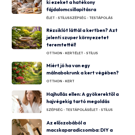
ki ezeket a hatékony
fájdalomcsillapításra
ÉLET - STÍLUS
SZÉPSÉG - TESTÁPOLÁS
Rézsiklót láttál a kertben? Azt
jelenti szuper környezetet
teremtettél!
OTTHON - KERT
ÉLET - STÍLUS
Miért jó ha van egy
málnabokrunk a kert végében?
OTTHON - KERT
Hajhullás ellen: A gyökerektől a
hajvégekig tartó megoldás
SZÉPSÉG - TESTÁPOLÁS
ÉLET - STÍLUS
Az előszobából a
macskaparadicsomba: DIY a