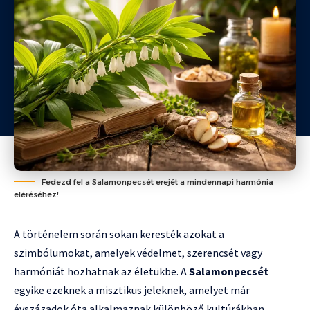
Fedezd fel a Salamonpecsét erejét a mindennapi harmónia
eléréséhez!
A történelem során sokan keresték azokat a
szimbólumokat, amelyek védelmet, szerencsét vagy
harmóniát hozhatnak az életükbe. A
Salamonpecsét
egyike ezeknek a misztikus jeleknek, amelyet már
évszázadok óta alkalmaznak különböző kultúrákban.