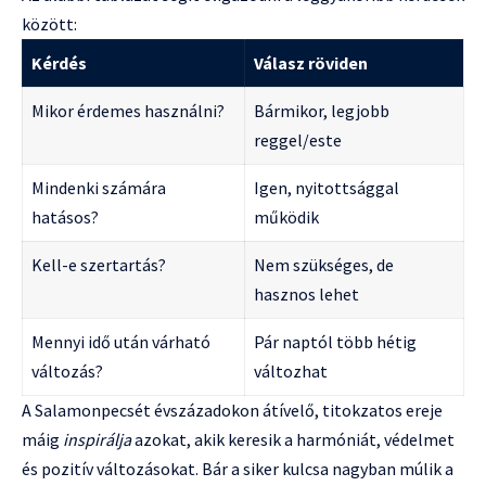
között:
Kérdés
Válasz röviden
Mikor érdemes használni?
Bármikor, legjobb
reggel/este
Mindenki számára
Igen, nyitottsággal
hatásos?
működik
Kell-e szertartás?
Nem szükséges, de
hasznos lehet
Mennyi idő után várható
Pár naptól több hétig
változás?
változhat
A Salamonpecsét évszázadokon átívelő, titokzatos ereje
máig
inspirálja
azokat, akik keresik a harmóniát, védelmet
és pozitív változásokat. Bár a siker kulcsa nagyban múlik a