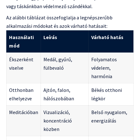
vagy táskánkban védelmező szándékkal.
Az alábbi táblázat összefoglalja a legnépszerűbb
alkalmazási módokat és azok várható hatásait:
Használati
Leírás
Várható hatás
mód
Ékszerként
Medál, gyűrű,
Folyamatos
viselve
fülbevaló
védelem,
harmónia
Otthonban
Ajtón, falon,
Békés otthoni
elhelyezve
hálószobában
légkör
Meditációban
Vizualizáció,
Belső nyugalom,
koncentráció
energizálás
közben