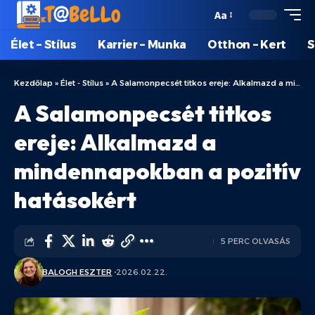
Aa
Élet – Stílus
Karrier – Munka
Otthon – Kert
S
Kezdőlap
»
Élet - Stílus
»
A Salamonpecsét titkos ereje: Alkalmazd a mindennapokban a pozitív hatásokért
A Salamonpecsét titkos
ereje: Alkalmazd a
mindennapokban a pozitív
hatásokért
5 PERC OLVASÁS
BALOGH ESZTER
2026.02.22.