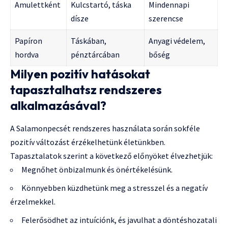
Amulettként
Kulcstartó, táska
Mindennapi
dísze
szerencse
Papíron
Táskában,
Anyagi védelem,
hordva
pénztárcában
bőség
Milyen pozitív hatásokat
tapasztalhatsz rendszeres
alkalmazásával?
A Salamonpecsét rendszeres használata során sokféle
pozitív változást érzékelhetünk életünkben.
Tapasztalatok szerint a következő előnyöket élvezhetjük:
Megnőhet önbizalmunk és önértékelésünk.
Könnyebben küzdhetünk meg a stresszel és a negatív
érzelmekkel.
Felerősödhet az intuíciónk, és javulhat a döntéshozatali