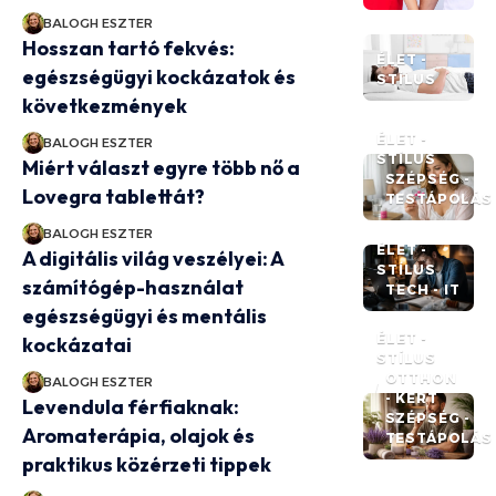
BALOGH ESZTER
Hosszan tartó fekvés:
ÉLET -
egészségügyi kockázatok és
STÍLUS
következmények
ÉLET -
BALOGH ESZTER
STÍLUS
Miért választ egyre több nő a
SZÉPSÉG -
Lovegra tablettát?
TESTÁPOLÁS
BALOGH ESZTER
ÉLET -
A digitális világ veszélyei: A
STÍLUS
számítógép-használat
TECH - IT
egészségügyi és mentális
ÉLET -
kockázatai
STÍLUS
OTTHON
BALOGH ESZTER
- KERT
Levendula férfiaknak:
SZÉPSÉG -
Aromaterápia, olajok és
TESTÁPOLÁS
praktikus közérzeti tippek