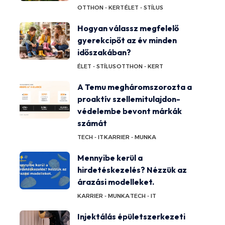
OTTHON - KERT
ÉLET - STÍLUS
Hogyan válassz megfelelő
gyerekcipőt az év minden
időszakában?
ÉLET - STÍLUS
OTTHON - KERT
A Temu megháromszorozta a
proaktív szellemitulajdon-
védelembe bevont márkák
számát
TECH - IT
KARRIER - MUNKA
Mennyibe kerül a
hirdetéskezelés? Nézzük az
árazási modelleket.
KARRIER - MUNKA
TECH - IT
Injektálás épületszerkezeti