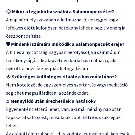
😊
Mikor a legjobb használni a Salamonpecsétet?
A nap bármely szakában alkalmazható, de reggel vagy
lefekvés előtt különösen hatékony lehet a pozitív energia
összpontosítása.
🛡️
Mindenki számára működik a Salamonpecsét ereje?
A hit és a nyitottság nagyban befolyásolja a szimbólum
hatékonyságát, de alapvetően bárki használhatja, aki
nyitott a pozitív energiák befogadására.
🌟
Szükséges különleges rituálé a használatához?
Nem kötelező, de egy személyes szertartás vagy meditáció
segíthet megszilárdítani a szándékodat.
⏳
Mennyi idő után érezhetőek a hatások?
Egyénenként eltérő lehet, van, aki már néhány nap után
tapasztal változást, másoknak több hétre is szükségük
lehet.
Az alábbi táblázat segít eligazodni a leggyakoribb kérdések