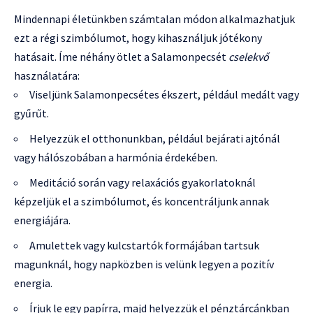
Mindennapi életünkben számtalan módon alkalmazhatjuk
ezt a régi szimbólumot, hogy kihasználjuk jótékony
hatásait. Íme néhány ötlet a Salamonpecsét
cselekvő
használatára:
Viseljünk Salamonpecsétes ékszert, például medált vagy
gyűrűt.
Helyezzük el otthonunkban, például bejárati ajtónál
vagy hálószobában a harmónia érdekében.
Meditáció során vagy relaxációs gyakorlatoknál
képzeljük el a szimbólumot, és koncentráljunk annak
energiájára.
Amulettek vagy kulcstartók formájában tartsuk
magunknál, hogy napközben is velünk legyen a pozitív
energia.
Írjuk le egy papírra, majd helyezzük el pénztárcánkban