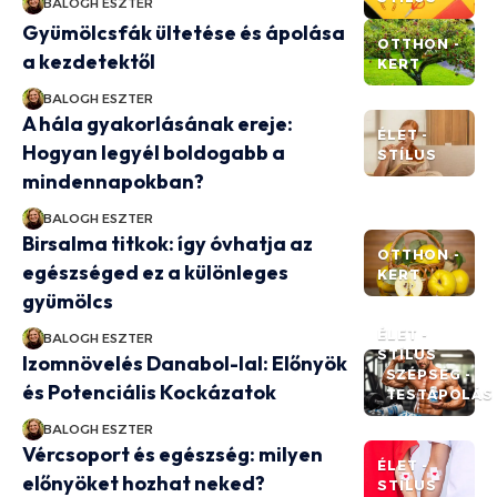
BALOGH ESZTER
Gyümölcsfák ültetése és ápolása
OTTHON -
a kezdetektől
KERT
BALOGH ESZTER
A hála gyakorlásának ereje:
ÉLET -
Hogyan legyél boldogabb a
STÍLUS
mindennapokban?
BALOGH ESZTER
Birsalma titkok: így óvhatja az
OTTHON -
egészséged ez a különleges
KERT
gyümölcs
ÉLET -
BALOGH ESZTER
STÍLUS
Izomnövelés Danabol-lal: Előnyök
SZÉPSÉG -
és Potenciális Kockázatok
TESTÁPOLÁS
BALOGH ESZTER
Vércsoport és egészség: milyen
ÉLET -
előnyöket hozhat neked?
STÍLUS