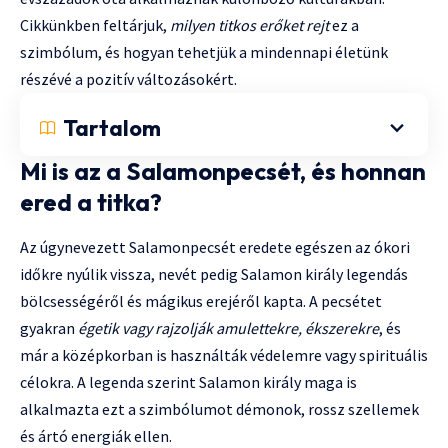
Cikkünkben feltárjuk,
milyen titkos erőket rejt
ez a
szimbólum, és hogyan tehetjük a mindennapi életünk
részévé a pozitív változásokért.
Tartalom
Mi is az a Salamonpecsét, és honnan
ered a titka?
Az úgynevezett Salamonpecsét eredete egészen az ókori
időkre nyúlik vissza, nevét pedig Salamon király legendás
bölcsességéről és mágikus erejéről kapta. A pecsétet
gyakran
égetik vagy rajzolják amulettekre, ékszerekre
, és
már a középkorban is használták védelemre vagy spirituális
célokra. A legenda szerint Salamon király maga is
alkalmazta ezt a szimbólumot démonok, rossz szellemek
és ártó energiák ellen.