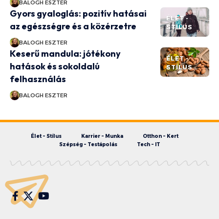
BALOGH ESZTER
Gyors gyaloglás: pozitív hatásai
ÉLET -
az egészségre és a közérzetre
STÍLUS
BALOGH ESZTER
Keserű mandula: jótékony
ÉLET -
hatások és sokoldalú
STÍLUS
felhasználás
BALOGH ESZTER
Élet – Stílus
Karrier – Munka
Otthon – Kert
Szépség – Testápolás
Tech – IT