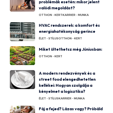
problémák esetén: mikor jelent
valódi megoldást?
OTTHON - KERT
KARRIER - MUNKA
HVAC rendszerek: a komfort és
energiahatékonyság gerince
ÉLET - STÍLUS
OTTHON - KERT
Miket ültethetsz még Júniusban:
OTTHON - KERT
A modern rendezvények és a
street food elengedhetetlen
kellékei: Hogyan szolgálja a
kényelmet a logisztika?
ÉLET - STÍLUS
KARRIER - MUNKA
Fáj a fejed? Lázas vagy? Próbáld