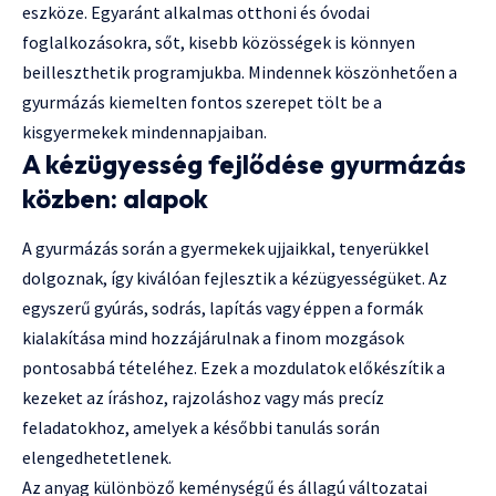
eszköze. Egyaránt alkalmas otthoni és óvodai
foglalkozásokra, sőt, kisebb közösségek is könnyen
beilleszthetik programjukba. Mindennek köszönhetően a
gyurmázás kiemelten fontos szerepet tölt be a
kisgyermekek mindennapjaiban.
A kézügyesség fejlődése gyurmázás
közben: alapok
A gyurmázás során a gyermekek ujjaikkal, tenyerükkel
dolgoznak, így kiválóan fejlesztik a kézügyességüket. Az
egyszerű gyúrás, sodrás, lapítás vagy éppen a formák
kialakítása mind hozzájárulnak a finom mozgások
pontosabbá tételéhez. Ezek a mozdulatok előkészítik a
kezeket az íráshoz, rajzoláshoz vagy más precíz
feladatokhoz, amelyek a későbbi tanulás során
elengedhetetlenek.
Az anyag különböző keménységű és állagú változatai