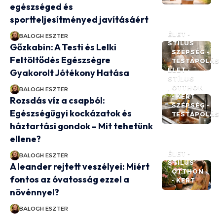
egészséged és
sportteljesítményed javításáért
ÉLET -
BALOGH ESZTER
STÍLUS
Gőzkabin: A Testi és Lelki
SZÉPSÉG -
Feltöltődés Egészségre
TESTÁPOLÁS
ÉLET -
Gyakorolt Jótékony Hatása
STÍLUS
OTTHON
BALOGH ESZTER
- KERT
Rozsdás víz a csapból:
SZÉPSÉG -
Egészségügyi kockázatok és
TESTÁPOLÁS
háztartási gondok – Mit tehetünk
ellene?
ÉLET -
BALOGH ESZTER
STÍLUS
A leander rejtett veszélyei: Miért
OTTHON
fontos az óvatosság ezzel a
- KERT
növénnyel?
BALOGH ESZTER