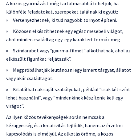
A közös gyurmázást még tartalmasabbá tehetjük, ha
különféle feladatokat, szerepeket találnak ki együtt:
Versenyezhetnek, ki tud nagyobb tornyot építeni.
Közösen elkészíthetnek egy egész mesebeli világot,
ahol minden családtag egy-egy karaktert formáz meg.
Színdarabot vagy “gyurma-filmet” alkothatnak, ahol az
elkészült figurákat “eljátszák”.
Megpróbálhatják leutánozni egy ismert tárgyat, állatot
vagy akár családtagot.
Kitalálhatnak saját szabályokat, például “csak két színt
lehet használni”, vagy “mindenkinek készítenie kell egy
virágot”.
Az ilyen közös tevékenységek során nemcsak a
kézügyesség és a kreativitás fejlődik, hanem az érzelmi
kapcsolódás is elmélyül. Az alkotás öröme, a közös