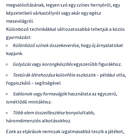
megvalósításának, legyen szó egy színes hernyóról, egy
képzeletbeli várkastélyról vagy akár egy egész
mesevilágról.
Különböző technikákkal változatosabbá tehetjük a közös
gyurmázást:
Különböző színek összekeverése
, hogy új árnyalatokat
kapjunk.
Golyózás
vagy
korongkészítés
egyszerűbb figurákhoz.
Textúrák létrehozása
különféle eszközök – például villa,
fogpiszkáló – segítségével.
Sablonok vagy formavágók
használata az egyszerű,
ismétlődő mintákhoz.
Több elem összeillesztése
bonyolultabb,
háromdimenziós alkotásokhoz.
Ezek az eljárások nemcsak izgalmasabbá teszik a játékot,