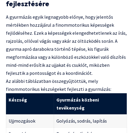
fejlesztésére
A gyurmázás egyik legnagyobb előnye, hogy jelentős
mértékben hozzájárul a finommotorikus képességek
fejlődéséhez. Ezek a képességek elengedhetetlenek az írás,
rajzolás, ollóval vágás vagy akár az öltözködés során. A
gyurma apró darabokra történő tépése, kis figurák
megformázása vagy a különböző eszközökkel való díszítés
mind-mind erősítik az ujjakat és csuklót, miközben
fejlesztik a pontosságot és a koordinációt.
Az alábbi táblázatban összegyűjtöttük, mely
finommotorikus készségeket fejleszti a gyurmázás:
Készség
Gyurmázás közbeni
tevékenység
Ujjmozgások
Golyózás, sodrás, lapítás