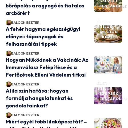
SZÉPSÉG -
bőrápolás a ragyogó és fiatalos
TESTÁPOLÁS
arcbőrért
ÉLET -
BALOGH ESZTER
STÍLUS
A fehér hagyma egészségügyi
OTTHON
előnyei: tápanyagok és
- KERT
felhasználási tippek
BALOGH ESZTER
ÉLET -
Hogyan Működnek a Vakcinák: Az
STÍLUS
Immunválasz Felépítése és a
TECH - IT
Fertőzések Elleni Védelem titkai
ÉLET -
BALOGH ESZTER
STÍLUS
A lila szín hatása: hogyan
SZÉPSÉG -
formálja hangulatunkat és
TESTÁPOLÁS
gondolatainkat?
BALOGH ESZTER
Miért egyél több lilakáposztát? –
ÉLET -
ÉLET -