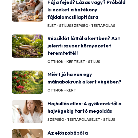
Fáj a fejed? Lázas vagy? Próbáld
ki ezeket a hatékony
fájdalomcsillapításra
ÉLET - STÍLUS
SZÉPSÉG - TESTÁPOLÁS
Rézsiklót láttál a kertben? Azt
jelenti szuper környezetet
teremtettél!
OTTHON - KERT
ÉLET - STÍLUS
Miért jó ha van egy
málnabokrunk a kert végében?
OTTHON - KERT
Hajhullás ellen: A gyökerektől a
hajvégekig tartó megoldás
SZÉPSÉG - TESTÁPOLÁS
ÉLET - STÍLUS
Az előszobából a