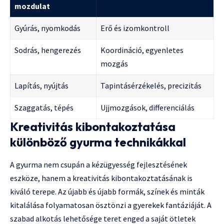
mozdulat
Gyúrás, nyomkodás
Erő és izomkontroll
Sodrás, hengerezés
Koordináció, egyenletes
mozgás
Lapítás, nyújtás
Tapintásérzékelés, precizitás
Szaggatás, tépés
Ujjmozgások, differenciálás
Kreativitás kibontakoztatása
különböző gyurma technikákkal
A gyurma nem csupán a kézügyesség fejlesztésének
eszköze, hanem a kreativitás kibontakoztatásának is
kiváló terepe. Az újabb és újabb formák, színek és minták
kitalálása folyamatosan ösztönzi a gyerekek fantáziáját. A
szabad alkotás lehetősége teret enged a saját ötletek