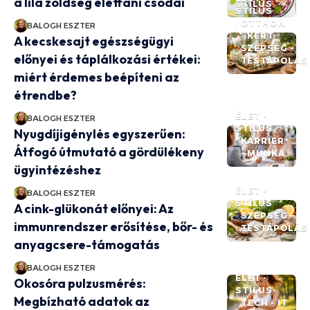
a lila zöldség élettani csodái
STÍLUS
STÍLUS
OTTHON
BALOGH ESZTER
- KERT
A kecskesajt egészségügyi
SZÉPSÉG -
előnyei és táplálkozási értékei:
TESTÁPOLÁS
miért érdemes beépíteni az
étrendbe?
ÉLET -
BALOGH ESZTER
STÍLUS
Nyugdíjigénylés egyszerűen:
KARRIER
Átfogó útmutató a gördülékeny
- MUNKA
ügyintézéshez
ÉLET -
BALOGH ESZTER
STÍLUS
A cink-glükonát előnyei: Az
SZÉPSÉG -
immunrendszer erősítése, bőr- és
TESTÁPOLÁS
anyagcsere-támogatás
BALOGH ESZTER
ÉLET -
Okosóra pulzusmérés:
STÍLUS
Megbízható adatok az
TECH - IT