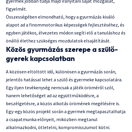
gyermek jobban tudja majd irányítani saját mozgását,
figyelmét.
Összességében elmondható, hogy a gyurmázás kiváló
alapot ad a finommotorikus képességek fejlesztéséhez, és
egyben játékos, élvezetes módon segíti elő a tanuláshoz és
önálló élethez szükséges mozdulatok elsajátítását.
Közös gyurmázás szerepe a szülő-
gyerek kapcsolatban
A közösen eltöltött idő, különösen a gyurmázás során,
jelentős hatással lehet a szülő és gyermeke kapcsolatára.
Egy ilyen tevékenység nemcsak a játék öröméről szól,
hanem lehetőséget ad az együttműködésre, a
beszélgetésre, a közös alkotás örömének megélésére is.
Egy-egy közös projekt során a gyermek megtapasztalhatja
a csapatmunka előnyeit, miközben megtanul
alkalmazkodni, ötletelni, kompromisszumot kötni.