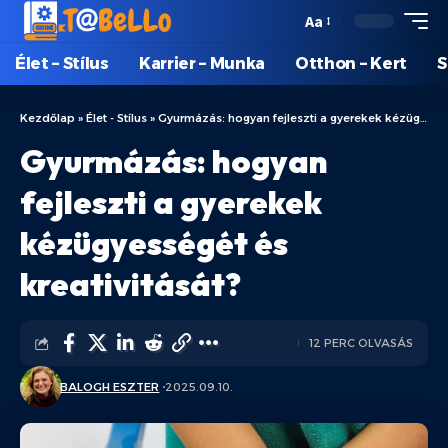
Aa
Élet – Stílus
Karrier – Munka
Otthon – Kert
S
Kezdőlap
»
Élet - Stílus
»
Gyurmázás: hogyan fejleszti a gyerekek kézügyességét és kreativitását?
Gyurmázás: hogyan
fejleszti a gyerekek
kézügyességét és
kreativitását?
12 PERC OLVASÁS
BALOGH ESZTER
2025.09.10.