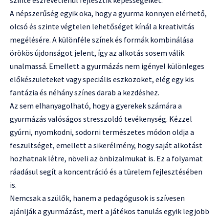
A népszerűség egyik oka, hogy a gyurma könnyen elérhető,
olcsó és szinte végtelen lehetőséget kínál a kreativitás
megélésére. A különféle színek és formák kombinálása
örökös újdonságot jelent, így az alkotás sosem válik
unalmassá. Emellett a gyurmázás nem igényel különleges
előkészületeket vagy speciális eszközöket, elég egy kis
fantázia és néhány színes darab a kezdéshez.
Az sem elhanyagolható, hogy a gyerekek számára a
gyurmázás valóságos stresszoldó tevékenység. Kézzel
gyúrni, nyomkodni, sodorni természetes módon oldja a
feszültséget, emellett a sikerélmény, hogy saját alkotást
hozhatnak létre, növeli az önbizalmukat is. Ez a folyamat
ráadásul segít a koncentráció és a türelem fejlesztésében
is.
Nemcsak a szülők, hanem a pedagógusok is szívesen
ajánlják a gyurmázást, mert a játékos tanulás egyik legjobb