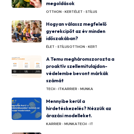
megoldások
OTTHON - KERT
ÉLET - STÍLUS
Hogyan válassz megfelelő
gyerekcipőt az év minden
időszakában?
ÉLET - STÍLUS
OTTHON - KERT
A Temu megháromszorozta a
proaktív szellemitulajdon-
védelembe bevont márkák
számát
TECH - IT
KARRIER - MUNKA
Mennyibe kerül a
hirdetéskezelés? Nézzük az
árazási modelleket.
KARRIER - MUNKA
TECH - IT