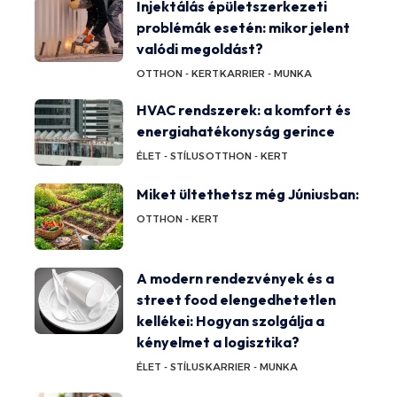
Injektálás épületszerkezeti
problémák esetén: mikor jelent
valódi megoldást?
OTTHON - KERT
KARRIER - MUNKA
HVAC rendszerek: a komfort és
energiahatékonyság gerince
ÉLET - STÍLUS
OTTHON - KERT
Miket ültethetsz még Júniusban:
OTTHON - KERT
A modern rendezvények és a
street food elengedhetetlen
kellékei: Hogyan szolgálja a
kényelmet a logisztika?
ÉLET - STÍLUS
KARRIER - MUNKA