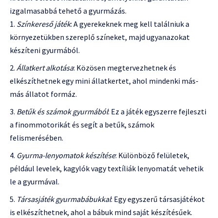
izgalmasabbá tehető a gyurmázás.
Színkereső játék
: A gyerekeknek meg kell találniuk a
környezetükben szereplő színeket, majd ugyanazokat
készíteni gyurmából.
Állatkert alkotása
: Közösen megtervezhetnek és
elkészíthetnek egy mini állatkertet, ahol mindenki más-
más állatot formáz.
Betűk és számok gyurmából
: Ez a játék egyszerre fejleszti
a finommotorikát és segít a betűk, számok
felismerésében.
Gyurma-lenyomatok készítése
: Különböző felületek,
például levelek, kagylók vagy textíliák lenyomatát vehetik
le a gyurmával.
Társasjáték gyurmabábukkal
: Egy egyszerű társasjátékot
is elkészíthetnek, ahol a bábuk mind saját készítésűek.