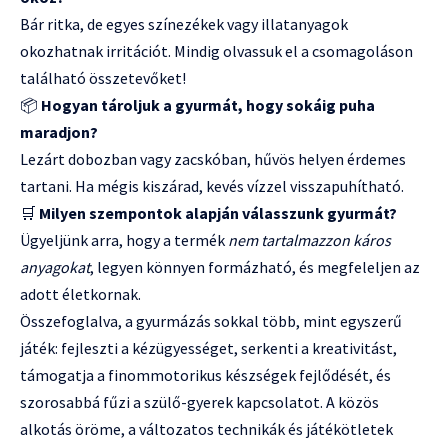
Bár ritka, de egyes színezékek vagy illatanyagok
okozhatnak irritációt. Mindig olvassuk el a csomagoláson
található összetevőket!
📦
Hogyan tároljuk a gyurmát, hogy sokáig puha
maradjon?
Lezárt dobozban vagy zacskóban, hűvös helyen érdemes
tartani. Ha mégis kiszárad, kevés vízzel visszapuhítható.
🛒
Milyen szempontok alapján válasszunk gyurmát?
Ügyeljünk arra, hogy a termék
nem tartalmazzon káros
anyagokat
, legyen könnyen formázható, és megfeleljen az
adott életkornak.
Összefoglalva, a gyurmázás sokkal több, mint egyszerű
játék: fejleszti a kézügyességet, serkenti a kreativitást,
támogatja a finommotorikus készségek fejlődését, és
szorosabbá fűzi a szülő-gyerek kapcsolatot. A közös
alkotás öröme, a változatos technikák és játékötletek