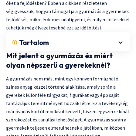
őket a fejlődésben? Ebben a cikkben részletesen
végigvesszük, hogyan támogatja a gyurmázás a gyermekek
fejlődését, mikre érdemes odafigyelni, és milyen ötletekkel
tehetjük még élvezetesebbé ezt az időtöltést.
Tartalom
Mit jelent a gyurmázás és miért
olyan népszerű a gyerekeknél?
A gyurmázás nem más, mint egy könnyen formázható,
színes anyag kézzel történő alakítása, amely során a
gyerekek különféle tárgyakat, figurákat vagy épp saját
fantáziájuk teremtményeit hozzák létre. Ez a tevékenység
már óvodás kortól rendkívül kedvelt, hiszen egyszerre kínál
szórakozást és tanulási lehetőséget. A gyurmázás során a
gyermekek teljesen elmerülhetnek a játékban, miközben
szinte észrevétlenül fejlesztik képességeiket.