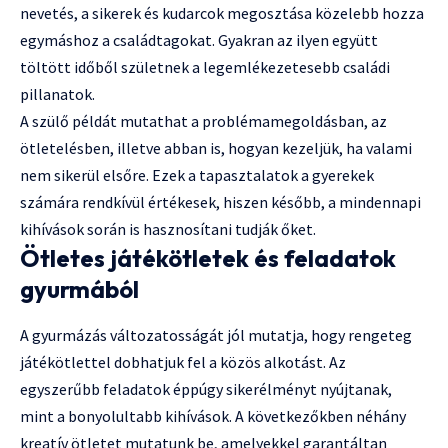
nevetés, a sikerek és kudarcok megosztása közelebb hozza
egymáshoz a családtagokat. Gyakran az ilyen együtt
töltött időből születnek a legemlékezetesebb családi
pillanatok.
A szülő példát mutathat a problémamegoldásban, az
ötletelésben, illetve abban is, hogyan kezeljük, ha valami
nem sikerül elsőre. Ezek a tapasztalatok a gyerekek
számára rendkívül értékesek, hiszen később, a mindennapi
kihívások során is hasznosítani tudják őket.
Ötletes játékötletek és feladatok
gyurmából
A gyurmázás változatosságát jól mutatja, hogy rengeteg
játékötlettel dobhatjuk fel a közös alkotást. Az
egyszerűbb feladatok éppúgy sikerélményt nyújtanak,
mint a bonyolultabb kihívások. A következőkben néhány
kreatív ötletet mutatunk be, amelyekkel garantáltan