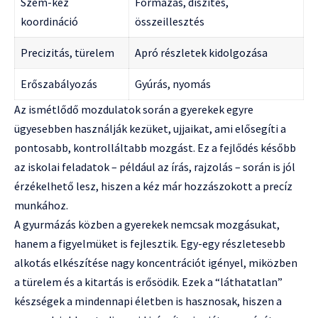
Szem-kéz
Formázás, díszítés,
koordináció
összeillesztés
Precizitás, türelem
Apró részletek kidolgozása
Erőszabályozás
Gyúrás, nyomás
Az ismétlődő mozdulatok során a gyerekek egyre
ügyesebben használják kezüket, ujjaikat, ami elősegíti a
pontosabb, kontrolláltabb mozgást. Ez a fejlődés később
az iskolai feladatok – például az írás, rajzolás – során is jól
érzékelhető lesz, hiszen a kéz már hozzászokott a precíz
munkához.
A gyurmázás közben a gyerekek nemcsak mozgásukat,
hanem a figyelmüket is fejlesztik. Egy-egy részletesebb
alkotás elkészítése nagy koncentrációt igényel, miközben
a türelem és a kitartás is erősödik. Ezek a “láthatatlan”
készségek a mindennapi életben is hasznosak, hiszen a