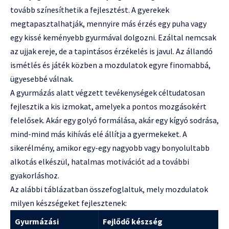
tovább színesíthetik a fejlesztést. A gyerekek
megtapasztalhatják, mennyire más érzés egy puha vagy
egy kissé keményebb gyurmával dolgozni. Ezáltal nemcsak
az ujjak ereje, de a tapintásos érzékelés is javul. Az állandó
ismétlés és játék közben a mozdulatok egyre finomabbá,
ügyesebbé válnak.
A gyurmázás alatt végzett tevékenységek céltudatosan
fejlesztik a kis izmokat, amelyek a pontos mozgásokért
felelősek. Akár egy golyó formálása, akár egy kígyó sodrása,
mind-mind más kihívás elé állítja a gyermekeket. A
sikerélmény, amikor egy-egy nagyobb vagy bonyolultabb
alkotás elkészül, hatalmas motivációt ad a további
gyakorláshoz.
Az alábbi táblázatban összefoglaltuk, mely mozdulatok
milyen készségeket fejlesztenek:
Gyurmázási
Fejlődő készség