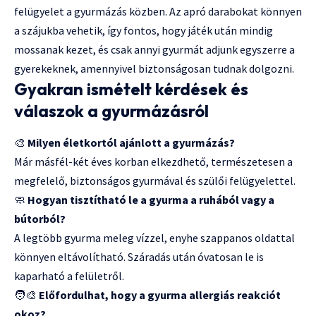
felügyelet a gyurmázás közben. Az apró darabokat könnyen
a szájukba vehetik, így fontos, hogy játék után mindig
mossanak kezet, és csak annyi gyurmát adjunk egyszerre a
gyerekeknek, amennyivel biztonságosan tudnak dolgozni.
Gyakran ismételt kérdések és
válaszok a gyurmázásról
🎨
Milyen életkortól ajánlott a gyurmázás?
Már másfél-két éves korban elkezdhető, természetesen a
megfelelő, biztonságos gyurmával és szülői felügyelettel.
🧼
Hogyan tisztítható le a gyurma a ruhából vagy a
bútorból?
A legtöbb gyurma meleg vízzel, enyhe szappanos oldattal
könnyen eltávolítható. Száradás után óvatosan le is
kaparható a felületről.
🧑‍🎨
Előfordulhat, hogy a gyurma allergiás reakciót
okoz?