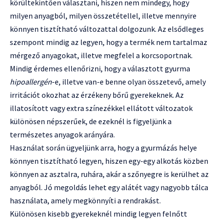
körültekintően választani, hiszen nem mindegy, hogy
milyen anyagból, milyen összetétellel, illetve mennyire
könnyen tisztítható változattal dolgozunk. Az elsődleges
szempont mindig az legyen, hogy a termék nem tartalmaz
mérgező anyagokat, illetve megfelel a korcsoportnak.
Mindig érdemes ellenőrizni, hogy a választott gyurma
hipoallergén
-e, illetve van-e benne olyan összetevő, amely
irritációt okozhat az érzékeny bőrű gyerekeknek. Az
illatosított vagy extra színezékkel ellátott változatok
különösen népszerűek, de ezeknél is figyeljünk a
természetes anyagok arányára.
Használat során ügyeljünk arra, hogy a gyurmázás helye
könnyen tisztítható legyen, hiszen egy-egy alkotás közben
könnyen az asztalra, ruhára, akár a szőnyegre is kerülhet az
anyagból. Jó megoldás lehet egy alátét vagy nagyobb tálca
használata, amely megkönnyíti a rendrakást.
Különösen kisebb gyerekeknél mindig legyen felnőtt