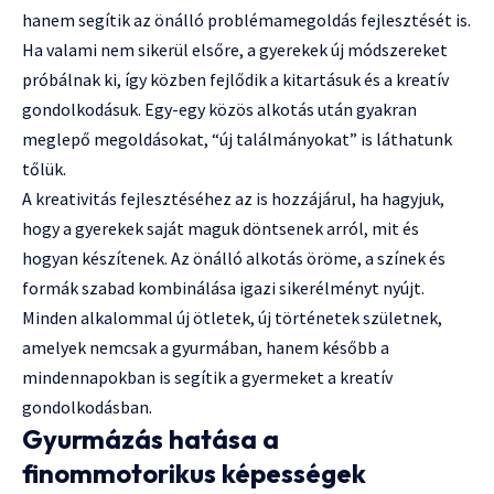
hanem segítik az önálló problémamegoldás fejlesztését is.
Ha valami nem sikerül elsőre, a gyerekek új módszereket
próbálnak ki, így közben fejlődik a kitartásuk és a kreatív
gondolkodásuk. Egy-egy közös alkotás után gyakran
meglepő megoldásokat, “új találmányokat” is láthatunk
tőlük.
A kreativitás fejlesztéséhez az is hozzájárul, ha hagyjuk,
hogy a gyerekek saját maguk döntsenek arról, mit és
hogyan készítenek. Az önálló alkotás öröme, a színek és
formák szabad kombinálása igazi sikerélményt nyújt.
Minden alkalommal új ötletek, új történetek születnek,
amelyek nemcsak a gyurmában, hanem később a
mindennapokban is segítik a gyermeket a kreatív
gondolkodásban.
Gyurmázás hatása a
finommotorikus képességek