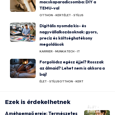
macskaparadicsomba: DIY a
TEMU-val
OTTHON - KERT
ÉLET - STÍLUS
Digitális nyomda kis- és
nagyvállalkozásoknak: gyors,
precíz és költséghatékony
megoldások
KARRIER - MUNKA
TECH - IT
Forgolódsz egész éjjel? Rosszak
az álmaid? Lehet nem is akkora a
baj!
ÉLET - STÍLUS
OTTHON - KERT
Ezek is érdekelhetnek
ÉLET -
STÍLUS
A méhpempő ereje: Természetes