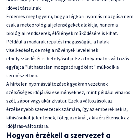
idővel társulnak.
Érdemes megfigyelni, hogy a légköri nyomás mozgása nem
csak a meteorológiai jelenségeket alakítja, hanem a
biológiai rendszerek, élőlények működésére is kihat.
Például a madarak repülési magasságát, a halak
viselkedését, de még a növények leveleinek
elhelyezkedését is befolyásolja. Ez a folyamatos változás
egyfajta "láthatatlan mozgatórugóként" működik a
természetben.
A hirtelen nyomásváltozások gyakran vezetnek
szélsőséges időjárási eseményekhez, mint például viharos
szél, zápor vagy akár zivatar. Ezek a változások az
érzékenyebb szervezetek számára, így az embereknek is,
kihívásokat jelentenek, főleg azoknál, akik érzékenyek az
időjárás-változásra.
Hogyan érzékeli a szervezet a