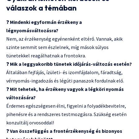
válaszok a témában
❓
Mindenki egyformán érzékeny a
légnyomásváltozásra?
Nem, az érzékenység egyénenként eltérő. Vannak, akik
szinte semmit sem észlelnek, míg mások súlyos
tünetekkel reagálhatnak a frontokra.
❓
Mik a leggyakoribb tünetek időjárás-változás esetén?
Általában fejfájás, ízületi- és izomfájdalom, fáradtság,
vérnyomás-ingadozás és légúti panaszok fordulnak elő.
❓
Mit tehetek, ha érzékeny vagyok a légköri nyomás
változására?
Érdemes egészségesen élni, figyelni a folyadékbevitelre,
pihenésre és a rendszeres testmozgásra. Szükség esetén
konzultálj orvosoddal!
❓
Van összefüggés a frontérzékenység és bizonyos