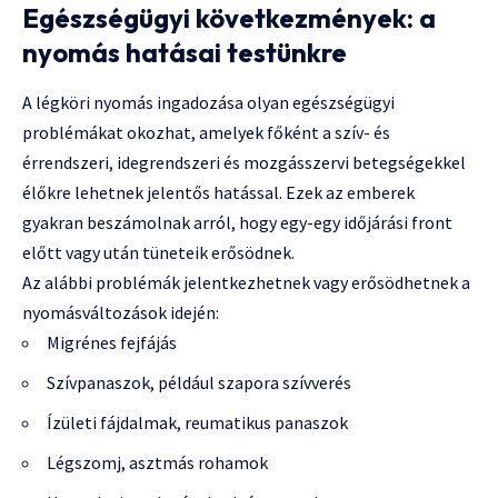
Egészségügyi következmények: a
nyomás hatásai testünkre
A légköri nyomás ingadozása olyan egészségügyi
problémákat okozhat, amelyek főként a szív- és
érrendszeri, idegrendszeri és mozgásszervi betegségekkel
élőkre lehetnek jelentős hatással. Ezek az emberek
gyakran beszámolnak arról, hogy egy-egy időjárási front
előtt vagy után tüneteik erősödnek.
Az alábbi problémák jelentkezhetnek vagy erősödhetnek a
nyomásváltozások idején:
Migrénes fejfájás
Szívpanaszok, például szapora szívverés
Ízületi fájdalmak, reumatikus panaszok
Légszomj, asztmás rohamok