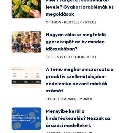
levele? Gyakori problémák és
megoldások
OTTHON - KERT
ÉLET - STÍLUS
Hogyan válassz megfelelő
gyerekcipőt az év minden
időszakában?
ÉLET - STÍLUS
OTTHON - KERT
A Temu megháromszorozta a
proaktív szellemitulajdon-
védelembe bevont márkák
számát
TECH - IT
KARRIER - MUNKA
Mennyibe kerül a
hirdetéskezelés? Nézzük az
árazási modelleket.