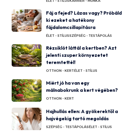
ÉLET - STÍLUS
KARRIER - MUNKA
Fáj a fejed? Lázas vagy? Próbáld
ki ezeket a hatékony
fájdalomcsillapításra
ÉLET - STÍLUS
SZÉPSÉG - TESTÁPOLÁS
Rézsiklót láttál a kertben? Azt
jelenti szuper környezetet
teremtettél!
OTTHON - KERT
ÉLET - STÍLUS
Miért jó ha van egy
málnabokrunk a kert végében?
OTTHON - KERT
Hajhullás ellen: A gyökerektől a
hajvégekig tartó megoldás
SZÉPSÉG - TESTÁPOLÁS
ÉLET - STÍLUS