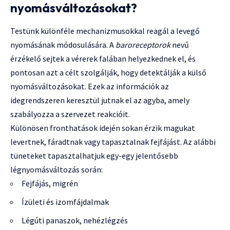
nyomásváltozásokat?
Testünk különféle mechanizmusokkal reagál a levegő
nyomásának módosulására. A
baroreceptorok
nevű
érzékelő sejtek a vérerek falában helyezkednek el, és
pontosan azt a célt szolgálják, hogy detektálják a külső
nyomásváltozásokat. Ezek az információk az
idegrendszeren keresztül jutnak el az agyba, amely
szabályozza a szervezet reakcióit.
Különösen fronthatások idején sokan érzik magukat
levertnek, fáradtnak vagy tapasztalnak fejfájást. Az alábbi
tüneteket tapasztalhatjuk egy-egy jelentősebb
légnyomásváltozás során:
Fejfájás, migrén
Ízületi és izomfájdalmak
Légúti panaszok, nehézlégzés