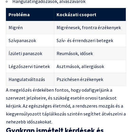
Hangulatingadozások, alvászavarok
Probléma
Kockázati csoport
Migrén
Migrénesek, frontra érzékenyek
Szívpanaszok
Szív- és érrendszeri betegek
Ízületi panaszok
Reumások, idősek
Légzőszervi tünetek
Asztmások, allergiások
Hangulatváltozás
Pszichésen érzékenyek
A megelőzés érdekében fontos, hogy odafigyeljünk a
szervezet jelzéseire, és szükség esetén orvosi tanácsot
kérjünk. Az egészséges életmód, a rendszeres mozgás és a
kiegyensúlyozott táplálkozás szintén segíthet átvészelni a
nehezebb időszakokat.
Gyakran ismételt kérdések és