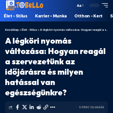
Aa
Élet – Stílus
Karrier – Munka
Otthon – Kert
S
Kezdőlap
»
Élet - Stílus
»
A légköri nyomás változása: Hogyan reagál a szervezetünk az időjárásra és milyen hatással van egészségünkre?
A légköri nyomás
változása: Hogyan reagál
a szervezetünk az
időjárásra és milyen
hatással van
egészségünkre?
5 PERC OLVASÁS