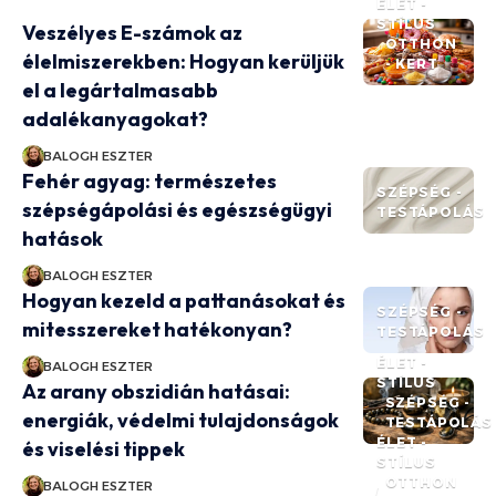
ÉLET -
STÍLUS
Veszélyes E-számok az
OTTHON
élelmiszerekben: Hogyan kerüljük
- KERT
el a legártalmasabb
adalékanyagokat?
BALOGH ESZTER
Fehér agyag: természetes
SZÉPSÉG -
szépségápolási és egészségügyi
TESTÁPOLÁS
hatások
BALOGH ESZTER
Hogyan kezeld a pattanásokat és
SZÉPSÉG -
mitesszereket hatékonyan?
TESTÁPOLÁS
ÉLET -
BALOGH ESZTER
STÍLUS
Az arany obszidián hatásai:
SZÉPSÉG -
energiák, védelmi tulajdonságok
TESTÁPOLÁS
ÉLET -
és viselési tippek
STÍLUS
OTTHON
BALOGH ESZTER