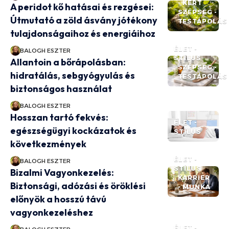
- KERT
A peridot kő hatásai és rezgései:
SZÉPSÉG -
Útmutató a zöld ásvány jótékony
TESTÁPOLÁS
tulajdonságaihoz és energiáihoz
ÉLET -
BALOGH ESZTER
STÍLUS
Allantoin a bőrápolásban:
SZÉPSÉG -
hidratálás, sebgyógyulás és
TESTÁPOLÁS
biztonságos használat
BALOGH ESZTER
Hosszan tartó fekvés:
ÉLET -
egészségügyi kockázatok és
STÍLUS
következmények
ÉLET -
BALOGH ESZTER
STÍLUS
Bizalmi Vagyonkezelés:
KARRIER
Biztonsági, adózási és öröklési
- MUNKA
előnyök a hosszú távú
vagyonkezeléshez
ÉLET -