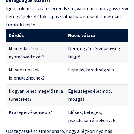
betegségek között?
Igen, főként a szív- és érrendszeri, valamint a mozgásszervi
betegségekkel élők tapasztalhatnak erősebb tüneteket
frontok idején.
Kérdés
Rövid válasz
Mindenkit érint a
Nem, egyéni érzékenység
nyomásváltozás?
függő
Milyen tünetek
Fejfájás, fáradtság stb.
jelentkezhetnek?
Hogyan lehet megelőzni a
Egészséges életmód,
tüneteket?
mozgás
Ki a legérzékenyebb?
Idősek, betegek,
pszichésen érzékenyek
Összegzésként elmondható, hogy a légköri nyomás