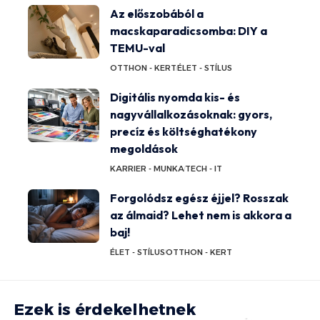
Az előszobából a
macskaparadicsomba: DIY a
TEMU-val
OTTHON - KERT
ÉLET - STÍLUS
Digitális nyomda kis- és
nagyvállalkozásoknak: gyors,
precíz és költséghatékony
megoldások
KARRIER - MUNKA
TECH - IT
Forgolódsz egész éjjel? Rosszak
az álmaid? Lehet nem is akkora a
baj!
ÉLET - STÍLUS
OTTHON - KERT
Ezek is érdekelhetnek