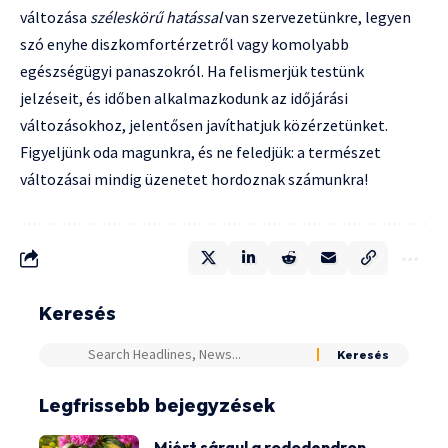
változása
széleskörű hatással
van szervezetünkre, legyen
szó enyhe diszkomfortérzetről vagy komolyabb
egészségügyi panaszokról. Ha felismerjük testünk
jelzéseit, és időben alkalmazkodunk az időjárási
változásokhoz, jelentősen javíthatjuk közérzetünket.
Figyeljünk oda magunkra, és ne feledjük: a természet
változásai mindig üzenetet hordoznak számunkra!
Keresés
Legfrissebb bejegyzések
Miért sárgul a rododendron