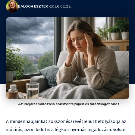
BALOGH ESZTER
2026.02.22.
Az időjárás változása sokszor fejfájást és fáradtságot okoz.
A mindennapjainkat sokszor észrevétlenül befolyásolja az
időjárás, azon belül is a légköri nyomás ingadozása. Sokan