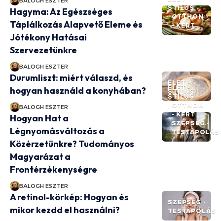
BALOGH ESZTER
STÍLUS
Hagyma: Az Egészséges
OTTHON
Táplálkozás Alapvető Eleme és
- KERT
Jótékony Hatásai
Szervezetünkre
BALOGH ESZTER
Durumliszt: miért válaszd, és
ÉLET -
ÉLET -
hogyan használd a konyhában?
STÍLUS
STÍLUS
OTTHON
BALOGH ESZTER
- KERT
Hogyan Hat a
SZÉPSÉG -
Légnyomásváltozás a
TESTÁPOLÁS
Közérzetünkre? Tudományos
Magyarázat a
Frontérzékenységre
BALOGH ESZTER
A retinol-körkép: Hogyan és
SZÉPSÉG -
mikor kezdd el használni?
TESTÁPOLÁS