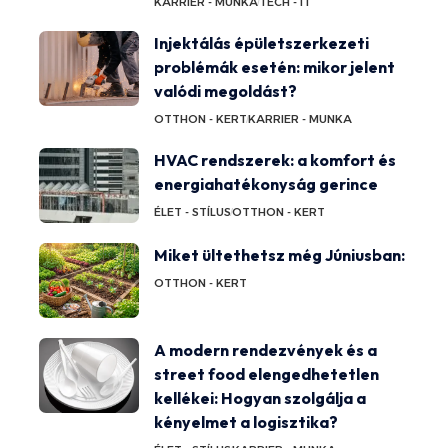
KARRIER - MUNKA
TECH - IT
Injektálás épületszerkezeti
problémák esetén: mikor jelent
valódi megoldást?
OTTHON - KERT
KARRIER - MUNKA
HVAC rendszerek: a komfort és
energiahatékonyság gerince
ÉLET - STÍLUS
OTTHON - KERT
Miket ültethetsz még Júniusban:
OTTHON - KERT
A modern rendezvények és a
street food elengedhetetlen
kellékei: Hogyan szolgálja a
kényelmet a logisztika?