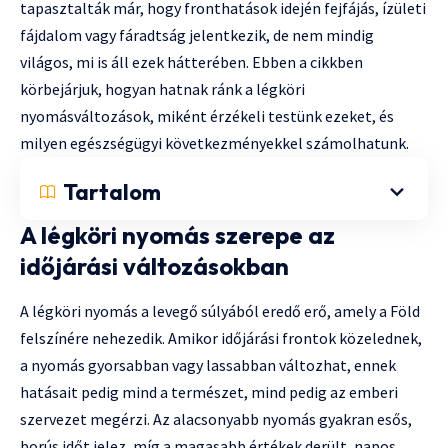
tapasztalták már, hogy fronthatások idején fejfájás, ízületi
fájdalom vagy fáradtság jelentkezik, de nem mindig
világos, mi is áll ezek hátterében. Ebben a cikkben
körbejárjuk, hogyan hatnak ránk a légköri
nyomásváltozások, miként érzékeli testünk ezeket, és
milyen egészségügyi következményekkel számolhatunk.
Tartalom
A légköri nyomás szerepe az
időjárási változásokban
A légköri nyomás a levegő súlyából eredő erő, amely a Föld
felszínére nehezedik. Amikor időjárási frontok közelednek,
a nyomás gyorsabban vagy lassabban változhat, ennek
hatásait pedig mind a természet, mind pedig az emberi
szervezet megérzi. Az alacsonyabb nyomás gyakran esős,
borús időt jelez, míg a magasabb értékek derült, napos