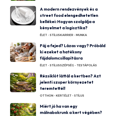
A modern rendezvények és a
street food elengedhetetlen
kellékei: Hogyan szolgálja a
kényelmet a logisztika?
ÉLET - STÍLUS
KARRIER - MUNKA
Fáj a fejed? Lázas vagy? Próbáld
ki ezeket a hatékony
fájdalomcsillapításra
ÉLET - STÍLUS
SZÉPSÉG - TESTÁPOLÁS
Rézsiklót láttál a kertben? Azt
jelenti szuper környezetet
teremtettél!
OTTHON - KERT
ÉLET - STÍLUS
Miért jó ha van egy
málnabokrunk a kert végében?