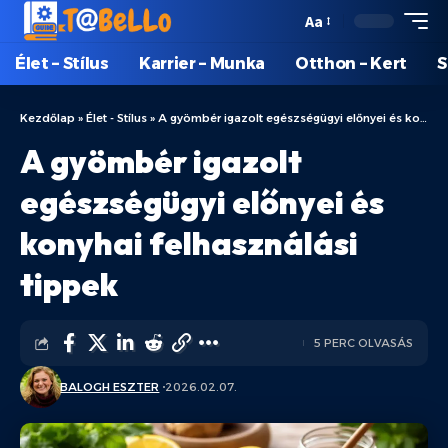
Aa
Élet – Stílus
Karrier – Munka
Otthon – Kert
S
Kezdőlap
»
Élet - Stílus
»
A gyömbér igazolt egészségügyi előnyei és konyhai felhasználási tippek
A gyömbér igazolt
egészségügyi előnyei és
konyhai felhasználási
tippek
5 PERC OLVASÁS
BALOGH ESZTER
2026.02.07.