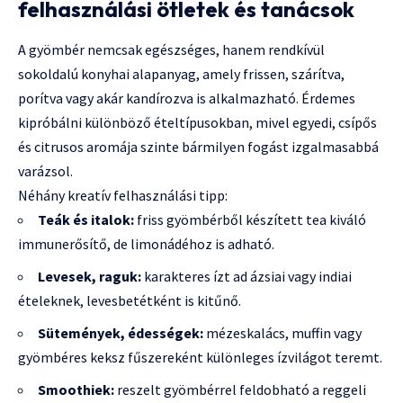
felhasználási ötletek és tanácsok
A gyömbér nemcsak egészséges, hanem rendkívül
sokoldalú konyhai alapanyag, amely frissen, szárítva,
porítva vagy akár kandírozva is alkalmazható. Érdemes
kipróbálni különböző ételtípusokban, mivel egyedi, csípős
és citrusos aromája szinte bármilyen fogást izgalmasabbá
varázsol.
Néhány kreatív felhasználási tipp:
Teák és italok:
friss gyömbérből készített tea kiváló
immunerősítő, de limonádéhoz is adható.
Levesek, raguk:
karakteres ízt ad ázsiai vagy indiai
ételeknek, levesbetétként is kitűnő.
Sütemények, édességek:
mézeskalács, muffin vagy
gyömbéres keksz fűszereként különleges ízvilágot teremt.
Smoothiek:
reszelt gyömbérrel feldobható a reggeli