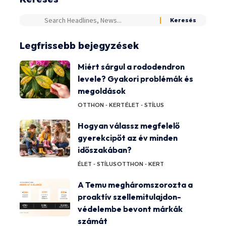
Legfrissebb bejegyzések
Miért sárgul a rododendron
levele? Gyakori problémák és
megoldások
OTTHON - KERT
ÉLET - STÍLUS
Hogyan válassz megfelelő
gyerekcipőt az év minden
időszakában?
ÉLET - STÍLUS
OTTHON - KERT
A Temu megháromszorozta a
proaktív szellemitulajdon-
védelembe bevont márkák
számát