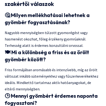
szakértői válaszok
🤔
Milyen mellékhatásai lehetnek a
gyömbér fogyasztásának?
Nagyobb mennyiségben túlzott gyomorégést vagy
hasmenést okozhat, főleg érzékeny gyomrúaknál.
Terhesség alatt is érdemes konzultálni orvossal.
🍽️
Mi a különbség a friss és az őrölt
gyömbér között?
Friss formájában aromásabb és intenzívebb, míg az őrölt
változat inkább süteményekhez vagy fűszerkeverékekhez
ideális. Mindkettő tartalmaz aktív hatóanyagokat, de
eltérő mennyiségben.
🕒
Mennyi gyömbért érdemes naponta
fogyasztani?