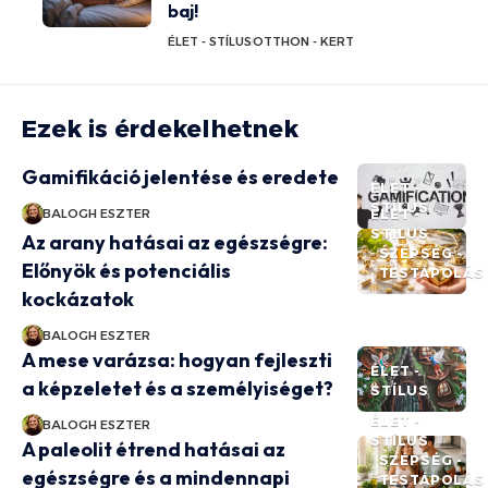
baj!
ÉLET - STÍLUS
OTTHON - KERT
Ezek is érdekelhetnek
Gamifikáció jelentése és eredete
ÉLET -
STÍLUS
BALOGH ESZTER
ÉLET -
STÍLUS
Az arany hatásai az egészségre:
SZÉPSÉG -
Előnyök és potenciális
TESTÁPOLÁS
kockázatok
BALOGH ESZTER
A mese varázsa: hogyan fejleszti
ÉLET -
a képzeletet és a személyiséget?
STÍLUS
ÉLET -
BALOGH ESZTER
STÍLUS
A paleolit étrend hatásai az
SZÉPSÉG -
egészségre és a mindennapi
TESTÁPOLÁS