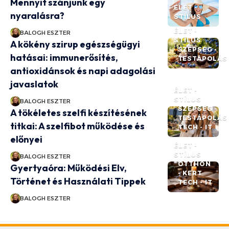
Mennyit szánjunk egy
ÉLET -
nyaralásra?
STÍLUS
ÉLET -
BALOGH ESZTER
STÍLUS
A kökény szirup egészségügyi
SZÉPSÉG -
hatásai: immunerősítés,
TESTÁPOLÁS
antioxidánsok és napi adagolási
javaslatok
ÉLET -
STÍLUS
BALOGH ESZTER
SZÉPSÉG -
A tökéletes szelfi készítésének
TESTÁPOLÁS
titkai: A szelfibot működése és
TECH - IT
előnyei
ÉLET -
STÍLUS
BALOGH ESZTER
OTTHON
Gyertyaóra: Működési Elv,
- KERT
Történet és Használati Tippek
TECH - IT
BALOGH ESZTER