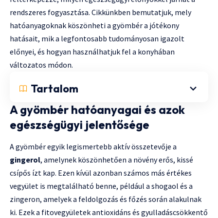
rendszeres fogyasztása. Cikkünkben bemutatjuk, mely
hatóanyagoknak köszönheti a gyömbér a jótékony
hatásait, mik a legfontosabb tudományosan igazolt
előnyei, és hogyan használhatjuk fel a konyhában
változatos módon.
Tartalom
A gyömbér hatóanyagai és azok
egészségügyi jelentősége
A gyömbér egyik legismertebb aktív összetevője a
gingerol
, amelynek köszönhetően a növény erős, kissé
csípős ízt kap. Ezen kívül azonban számos más értékes
vegyület is megtalálható benne, például a shogaol és a
zingeron, amelyek a feldolgozás és főzés során alakulnak
ki. Ezek a fitovegyületek antioxidáns és gyulladáscsökkentő