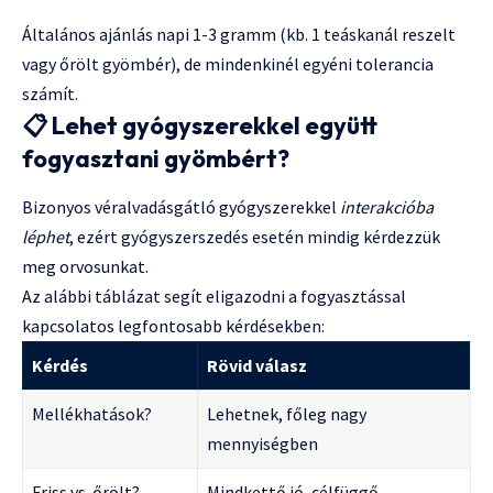
Általános ajánlás napi 1-3 gramm (kb. 1 teáskanál reszelt
vagy őrölt gyömbér), de mindenkinél egyéni tolerancia
számít.
📋
Lehet gyógyszerekkel együtt
fogyasztani gyömbért?
Bizonyos véralvadásgátló gyógyszerekkel
interakcióba
léphet
, ezért gyógyszerszedés esetén mindig kérdezzük
meg orvosunkat.
Az alábbi táblázat segít eligazodni a fogyasztással
kapcsolatos legfontosabb kérdésekben:
Kérdés
Rövid válasz
Mellékhatások?
Lehetnek, főleg nagy
mennyiségben
Friss vs. őrölt?
Mindkettő jó, célfüggő