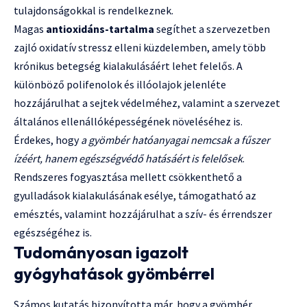
tulajdonságokkal is rendelkeznek.
Magas
antioxidáns-tartalma
segíthet a szervezetben
zajló oxidatív stressz elleni küzdelemben, amely több
krónikus betegség kialakulásáért lehet felelős. A
különböző polifenolok és illóolajok jelenléte
hozzájárulhat a sejtek védelméhez, valamint a szervezet
általános ellenállóképességének növeléséhez is.
Érdekes, hogy
a gyömbér hatóanyagai nemcsak a fűszer
ízéért, hanem egészségvédő hatásáért is felelősek
.
Rendszeres fogyasztása mellett csökkenthető a
gyulladások kialakulásának esélye, támogatható az
emésztés, valamint hozzájárulhat a szív- és érrendszer
egészségéhez is.
Tudományosan igazolt
gyógyhatások gyömbérrel
Számos kutatás bizonyította már, hogy a gyömbér