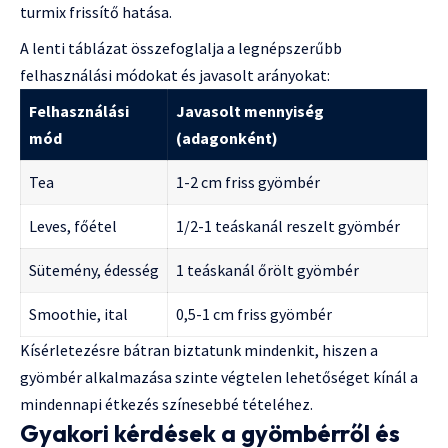
turmix frissítő hatása.
A lenti táblázat összefoglalja a legnépszerűbb
felhasználási módokat és javasolt arányokat:
Felhasználási
Javasolt mennyiség
mód
(adagonként)
Tea
1-2 cm friss gyömbér
Leves, főétel
1/2-1 teáskanál reszelt gyömbér
Sütemény, édesség
1 teáskanál őrölt gyömbér
Smoothie, ital
0,5-1 cm friss gyömbér
Kísérletezésre bátran biztatunk mindenkit, hiszen a
gyömbér alkalmazása szinte végtelen lehetőséget kínál a
mindennapi étkezés színesebbé tételéhez.
Gyakori kérdések a gyömbérről és