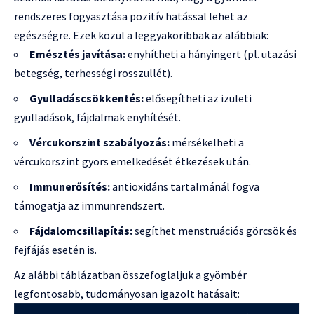
rendszeres fogyasztása pozitív hatással lehet az
egészségre. Ezek közül a leggyakoribbak az alábbiak:
Emésztés javítása:
enyhítheti a hányingert (pl. utazási
betegség, terhességi rosszullét).
Gyulladáscsökkentés:
elősegítheti az izületi
gyulladások, fájdalmak enyhítését.
Vércukorszint szabályozás:
mérsékelheti a
vércukorszint gyors emelkedését étkezések után.
Immunerősítés:
antioxidáns tartalmánál fogva
támogatja az immunrendszert.
Fájdalomcsillapítás:
segíthet menstruációs görcsök és
fejfájás esetén is.
Az alábbi táblázatban összefoglaljuk a gyömbér
legfontosabb, tudományosan igazolt hatásait: