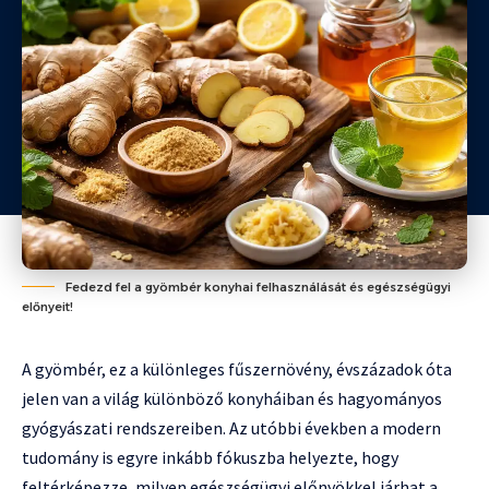
Fedezd fel a gyömbér konyhai felhasználását és egészségügyi
előnyeit!
A gyömbér, ez a különleges fűszernövény, évszázadok óta
jelen van a világ különböző konyháiban és hagyományos
gyógyászati rendszereiben. Az utóbbi években a modern
tudomány is egyre inkább fókuszba helyezte, hogy
feltérképezze, milyen egészségügyi előnyökkel járhat a