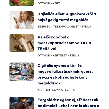
OTTHON - KERT
Hajhullás ellen: A gyökerektől a
hajvégekig tartó megoldás
SZÉPSÉG - TESTÁPOLÁS
ÉLET - STÍLUS
Az előszobából a
macskaparadicsomba: DIY a
TEMU-val
OTTHON - KERT
ÉLET - STÍLUS
Digitális nyomda kis- és
nagyvállalkozásoknak: gyors,
precíz és költséghatékony
megoldások
KARRIER - MUNKA
TECH - IT
Forgolódsz egész éjjel? Rosszak
az álmaid? Lehet nem is akkora a