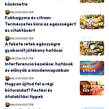
közérzetre
ÉLET -
BALOGH ESZTER
STÍLUS
Fokhagyma és citrom:
SZÉPSÉG -
Természetes kúra az egészségért
TESTÁPOLÁS
és vitalitásért
ÉLET -
BALOGH ESZTER
STÍLUS
A fekete retek egészségre
OTTHON
gyakorolt jótékony hatásai
- KERT
BALOGH ESZTER
Interferencia kezelése: hatások
ÉLET -
és előnyök a mindennapokban
STÍLUS
BALOGH ESZTER
Hogyan újítsd fel a régi
OTTHON -
bútoraidat? Festési és
KERT
átalakítási tippek
BALOGH ESZTER