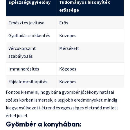
Egészségügyi előny
Tudományos bizonyíték
erőssége
Emésztés javítása
Erős
Gyulladáscsökkentés
Közepes
Vércukorszint
Mérsékelt
szabályozás
Immunerősítés
Közepes
Fájdalomcsillapítás
Közepes
Fontos kiemelni, hogy bár a gyömbér jótékony hatásai
széles körben ismertek, a legjobb eredményeket mindig
kiegyensúlyozott étrend és egészséges életmód mellett
érhetjük el.
Gyömbér a konyhában: