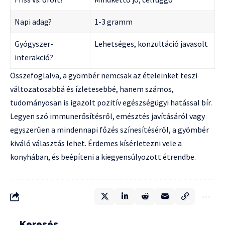
Napi adag?
1-3 gramm
Gyógyszer-
Lehetséges, konzultáció javasolt
interakció?
Összefoglalva, a gyömbér nemcsak az ételeinket teszi
változatosabbá és ízletesebbé, hanem számos,
tudományosan is igazolt pozitív egészségügyi hatással bír.
Legyen szó immunerősítésről, emésztés javításáról vagy
egyszerűen a mindennapi főzés színesítéséről, a gyömbér
kiváló választás lehet. Érdemes kísérletezni vele a
konyhában, és beépíteni a kiegyensúlyozott étrendbe.
Keresés