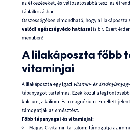
az étkezéseket, és változatosabbá teszi az étren
táplálkozásban.
Összességében elmondható, hogy a lilakáposzta 
valódi egészségvédő hatással
is bír. Ezért érd
menüben!
A lilakáposzta főbb 
vitaminjai
A lilakáposzta egy igazi
vitamin- és ásványianya
tápanyagot tartalmaz. Ezek közül a legfontosabbak
kalcium, a kálium és a magnézium. Emellett jele
támogatják az emésztést.
Főbb tápanyagai és vitaminjai:
Magas C-vitamin tartalom: támogatja az imm