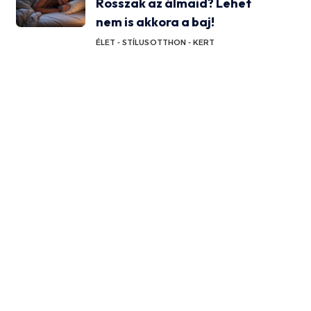
Rosszak az álmaid? Lehet
nem is akkora a baj!
ÉLET - STÍLUS
OTTHON - KERT