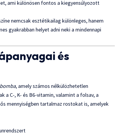
det, ami különösen fontos a kiegyensúlyozott
színe nemcsak esztétikailag különleges, hanem
emes gyakrabban helyet adni neki a mindennapi
tápanyagai és
g-bomba
, amely számos nélkülözhetetlen
 a C-, K- és B6-vitamin, valamint a folsav, a
ntős mennyiségben tartalmaz rostokat is, amelyek
unrendszert