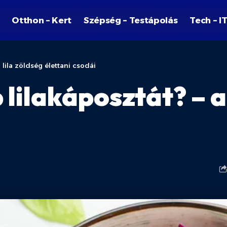
Otthon – Kert
Szépség – Testápolás
Tech – I
 lila zöldség élettani csodái
 lilakáposztát? – a