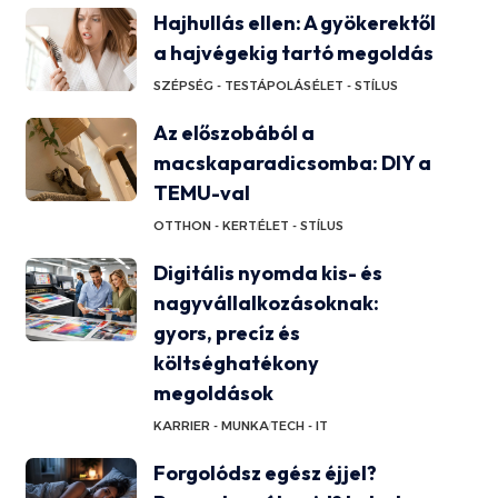
Hajhullás ellen: A gyökerektől
a hajvégekig tartó megoldás
SZÉPSÉG - TESTÁPOLÁS
ÉLET - STÍLUS
Az előszobából a
macskaparadicsomba: DIY a
TEMU-val
OTTHON - KERT
ÉLET - STÍLUS
Digitális nyomda kis- és
nagyvállalkozásoknak:
gyors, precíz és
költséghatékony
megoldások
KARRIER - MUNKA
TECH - IT
Forgolódsz egész éjjel?