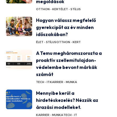
megoldások
OTTHON - KERT
ÉLET - STÍLUS
Hogyan válassz megfelelő
gyerekcipőt az év minden
időszakában?
ÉLET - STÍLUS
OTTHON - KERT
A Temu megháromszorozta a
proaktív szellemitulajdon-
védelembe bevont márkák
számát
TECH - IT
KARRIER - MUNKA
Mennyibe kerül a
hirdetéskezelés? Nézzük az
árazási modelleket.
KARRIER - MUNKA
TECH - IT