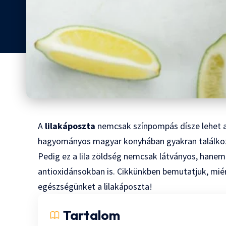
A
lilakáposzta
nemcsak színpompás dísze lehet a
hagyományos magyar konyhában gyakran találkozu
Pedig ez a lila zöldség nemcsak látványos, hane
antioxidánsokban is. Cikkünkben bemutatjuk, mié
egészségünket a lilakáposzta!
Tartalom