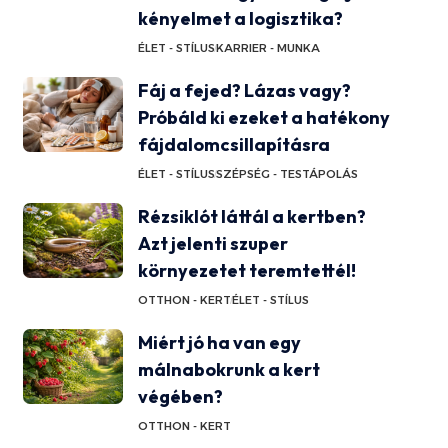
kényelmet a logisztika?
ÉLET - STÍLUS
KARRIER - MUNKA
Fáj a fejed? Lázas vagy?
Próbáld ki ezeket a hatékony
fájdalomcsillapításra
ÉLET - STÍLUS
SZÉPSÉG - TESTÁPOLÁS
Rézsiklót láttál a kertben?
Azt jelenti szuper
környezetet teremtettél!
OTTHON - KERT
ÉLET - STÍLUS
Miért jó ha van egy
málnabokrunk a kert
végében?
OTTHON - KERT