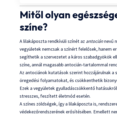
Mitől olyan egészség
színe?
A lilakáposzta rendkívüli színét az
antocián
nevű n
vegyületek nemcsak a színért felelősek, hanem er
segíthetik a szervezetet a káros szabadgyökök el
színe, annál magasabb antocián-tartalommal rend
Az antociánok kutatások szerint hozzájárulnak a 
öregedési folyamatokat, és csökkenthetik bizony
Ezek a vegyületek gyulladáscsökkentő hatásukról 
stresszes, feszített életmód esetén.
A színes zöldségek, így a lilakáposzta is, rendsz
védekezőrendszerének erősítésében. Emellett nem 