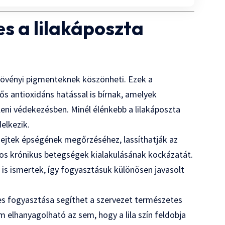
es a lilakáposzta
övényi pigmenteknek köszönheti. Ezek a
ős antioxidáns hatással is bírnak, amelyek
leni védekezésben. Minél élénkebb a lilakáposzta
elkezik.
sejtek épségének megőrzéséhez, lassíthatják az
os krónikus betegségek kialakulásának kockázatát.
is ismertek, így fogyasztásuk különösen javasolt
eres fogyasztása segíthet a szervezet természetes
elhanyagolható az sem, hogy a lila szín feldobja