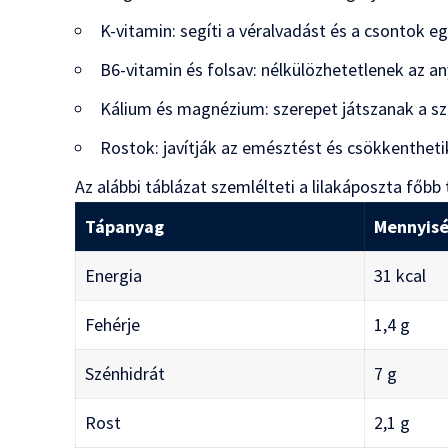
K-vitamin: segíti a véralvadást és a csontok 
B6-vitamin és folsav: nélkülözhetetlenek az a
Kálium és magnézium: szerepet játszanak a s
Rostok: javítják az emésztést és csökkenthetik
Az alábbi táblázat szemlélteti a lilakáposzta fő
Tápanyag
Mennyisé
Energia
31 kcal
Fehérje
1,4 g
Szénhidrát
7 g
Rost
2,1 g