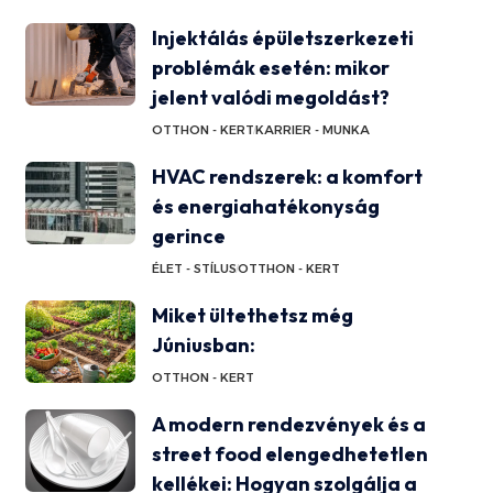
Injektálás épületszerkezeti
problémák esetén: mikor
jelent valódi megoldást?
OTTHON - KERT
KARRIER - MUNKA
HVAC rendszerek: a komfort
és energiahatékonyság
gerince
ÉLET - STÍLUS
OTTHON - KERT
Miket ültethetsz még
Júniusban:
OTTHON - KERT
A modern rendezvények és a
street food elengedhetetlen
kellékei: Hogyan szolgálja a