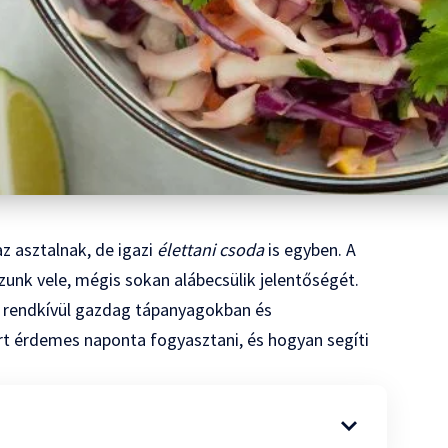
z asztalnak, de igazi
élettani csoda
is egyben. A
nk vele, mégis sokan alábecsülik jelentőségét.
m rendkívül gazdag tápanyagokban és
rt érdemes naponta fogyasztani, és hogyan segíti