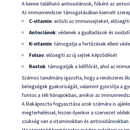
A benne található antioxidánsok, főként az antoc
Az immunrendszer támogatásában kiemelt szerepe
C-vitamin
: erősíti az immunsejteket, elősegít
Antociánok
: védenek a gyulladások és oxidatí
K-vitamin
: támogatja a fertőzések elleni véd
Folsav
: elősegíti az új sejtek képződését
Rostok
: támogatják a bélflórát, ahol az immu
Számos tanulmány igazolta, hogy a rendszeres li
betegségek gyakoriságát, valamint gyorsítja a g
fontos a téli hónapokban, amikor az immunrendsz
A lilakáposzta fogyasztása azok számára is ajánlo
megterheléssel, hiszen ilyenkor a szervezet véd
szükség van a vitaminokban és antioxidánsokban 
Ha szeretnéd természetes módon erősíteni az i