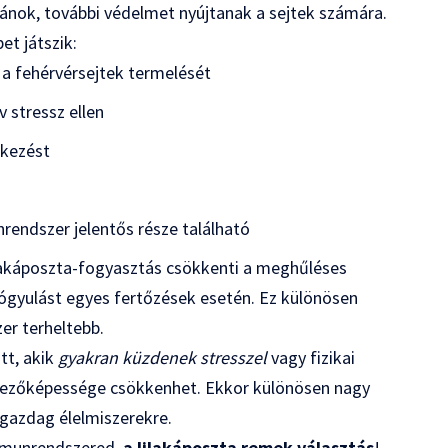
iánok, további védelmet nyújtanak a sejtek számára.
t játszik:
i a fehérvérsejtek termelését
v stressz ellen
ekezést
nrendszer jelentős része található
lakáposzta-fogyasztás csökkenti a meghűléses
yógyulást egyes fertőzések esetén. Ez különösen
er terheltebb.
tt, akik
gyakran küzdenek stresszel
vagy fizikai
ekezőképessége csökkenhet. Ekkor különösen nagy
gazdag élelmiszerekre.
mmunrendszered,
a lilakáposzta remek választás
!