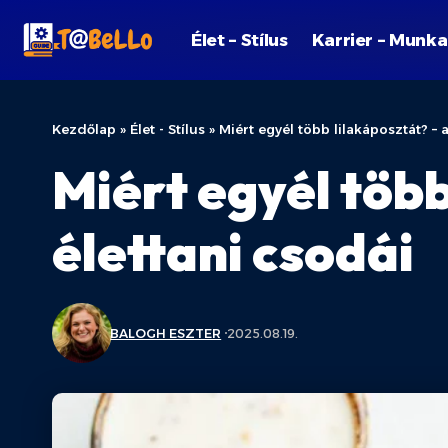
Élet – Stílus
Karrier – Munka
Kezdőlap
»
Élet - Stílus
»
Miért egyél több lilakáposztát? – a
Miért egyél több
élettani csodái
BALOGH ESZTER
2025.08.19.