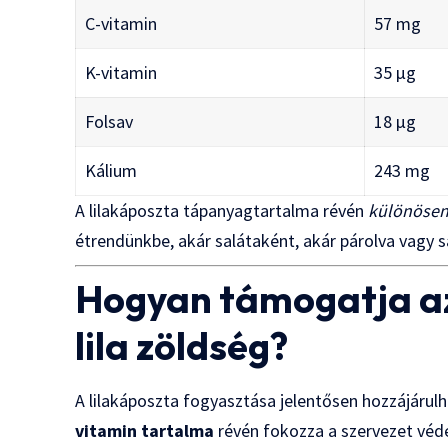
C-vitamin
57 mg
K-vitamin
35 μg
Folsav
18 μg
Kálium
243 mg
A lilakáposzta tápanyagtartalma révén
különösen
étrendünkbe, akár salátaként, akár párolva vagy s
Hogyan támogatja a
lila zöldség?
A lilakáposzta fogyasztása jelentősen hozzájáru
vitamin tartalma
révén fokozza a szervezet véde