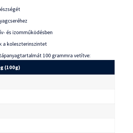
egészségét
nyagcseréhez
zív- és izomműködésben
 a koleszterinszintet
bb tápanyagtartalmát 100 grammra vetítve:
g (100g)