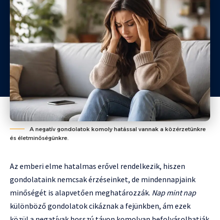
A negatív gondolatok komoly hatással vannak a közérzetünkre
és életminőségünkre.
Az emberi elme hatalmas erővel rendelkezik, hiszen
gondolataink nemcsak érzéseinket, de mindennapjaink
minőségét is alapvetően meghatározzák.
Nap mint nap
különböző gondolatok cikáznak a fejünkben, ám ezek
közül a negatívak hosszú távon komolyan befolyásolhatják