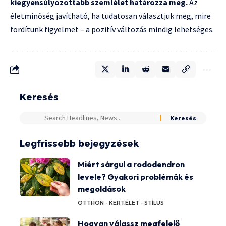
kiegyensúlyozottabb szemlélet határozza meg.
Az
életminőség javítható, ha tudatosan választjuk meg, mire
fordítunk figyelmet – a pozitív változás mindig lehetséges.
Keresés
Legfrissebb bejegyzések
Miért sárgul a rododendron
levele? Gyakori problémák és
megoldások
OTTHON - KERT
ÉLET - STÍLUS
Hogyan válassz megfelelő