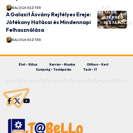
ÉLET -
BALOGH ESZTER
STÍLUS
A Galaxit Ásvány Rejtélyes Ereje:
SZÉPSÉG -
Jótékony Hatásai és Mindennapi
TESTÁPOLÁS
Felhasználása
BALOGH ESZTER
Élet – Stílus
Karrier – Munka
Otthon – Kert
Szépség – Testápolás
Tech – IT