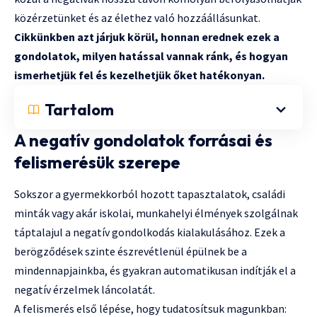
közérzetünket és az élethez való hozzáállásunkat.
Cikkünkben azt járjuk körül, honnan erednek ezek a
gondolatok, milyen hatással vannak ránk, és hogyan
ismerhetjük fel és kezelhetjük őket hatékonyan.
Tartalom
A negatív gondolatok forrásai és
felismerésük szerepe
Sokszor a gyermekkorból hozott tapasztalatok, családi
minták vagy akár iskolai, munkahelyi élmények szolgálnak
táptalajul a negatív gondolkodás kialakulásához. Ezek a
berögződések szinte észrevétlenül épülnek be a
mindennapjainkba, és gyakran automatikusan indítják el a
negatív érzelmek láncolatát.
A felismerés első lépése, hogy tudatosítsuk magunkban: