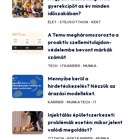
gyerekcipőt az év minden
időszakában?
ÉLET - STÍLUS
OTTHON - KERT
A Temu megháromszorozta a
proaktív szellemitulajdon-
védelembe bevont márkák
számát
TECH - IT
KARRIER - MUNKA
Mennyibe kerül a
hirdetéskezelés? Nézzük az
árazási modelleket.
KARRIER - MUNKA
TECH - IT
Injektálás épületszerkezeti
problémák esetén: mikor jelent
valódi megoldást?
OTTHON - KERT
KARRIER - MUNKA