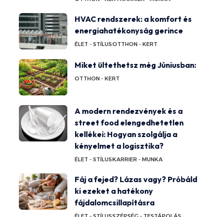
HVAC rendszerek: a komfort és
energiahatékonyság gerince
ÉLET - STÍLUS
OTTHON - KERT
Miket ültethetsz még Júniusban:
OTTHON - KERT
A modern rendezvények és a
street food elengedhetetlen
kellékei: Hogyan szolgálja a
kényelmet a logisztika?
ÉLET - STÍLUS
KARRIER - MUNKA
Fáj a fejed? Lázas vagy? Próbáld
ki ezeket a hatékony
fájdalomcsillapításra
ÉLET - STÍLUS
SZÉPSÉG - TESTÁPOLÁS