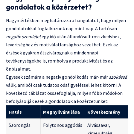
gondolatok a közérzetet?
Nagymértékben meghatározza a hangulatot, hogy milyen
gondolatokkal foglalkozunk nap mint nap. A tartósan
negatív szemlélet
egy idő után állandósult rosszkedvhez,
levertséghez és motiválatlansághoz vezethet. Ezek az
érzések gyakran átszivárognak a mindennapi
tevékenységekbe is, rombolva a produktivitást és az
önbizalmat.
Egyesek számára a negatív gondolkodás már-már
szokássá
válik, amiből csak tudatos odafigyeléssel lehet kitörni. A
következő táblázat összefoglalja, milyen főbb módokon
befolyásolják ezek a gondolatok a közérzetünket:
Hatás
Megnyilvánulása
Következmény
Szorongás
Folytonos aggódás
Alvászavar,
kimerültség