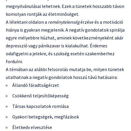
megnyilvánulásai lehetnek. Ezek a tünetek hosszabb távon
komolyan rontják az életminőséget.
A lélektani oldalon a
reménytelenség
érzése és a motiváció
hiánya is gyakran megjelenik. A negatív gondolatok spirálja
egyre mélyebbre húzhat, aminek következményeként akár
depresszió vagy pánikzavar is kialakulhat. Érdemes
odafigyelni a jelekre, és szükség esetén szakemberhez
fordulni.
A témában az alábbi felsorolás mutatja be, milyen tünetek
utalhatnak a negatív gondolatok hosszú távú hatásaira:
Állandó fáradtságérzet
Csökkenő teljesítőképesség
Társas kapcsolatok romlása
Gyakori betegségek, megfázások
Életkedv elvesztése