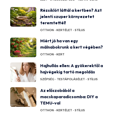
Rézsiklót láttál a kertben? Azt
jelenti szuper környezetet
teremtettél!
OTTHON - KERT
ÉLET - STÍLUS
Miért jó ha van egy
málnabokrunk a kert végében?
OTTHON - KERT
Hajhullás ellen: A gyökerektől a
hajvégekig tartó megoldás
SZÉPSÉG - TESTÁPOLÁS
ÉLET - STÍLUS
Az előszobából a
macskaparadicsomba: DIY a
TEMU-val
OTTHON - KERT
ÉLET - STÍLUS