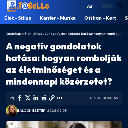
Aa
Élet – Stílus
Karrier – Munka
Otthon – Kert
S
Kezdőlap
»
Élet - Stílus
»
A negatív gondolatok hatása: hogyan rombolják az életminőséget és a mindennapi közérzetet?
A negatív gondolatok
hatása: hogyan rombolják
az életminőséget és a
mindennapi közérzetet?
4 PERC OLVASÁS
BALOGH ESZTER
2026.02.05.