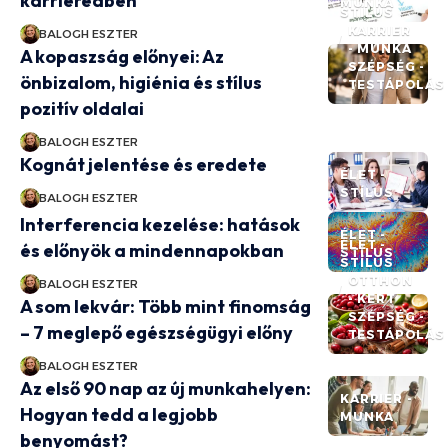
karrieredben
MUNKA
STÍLUS
KARRIER
BALOGH ESZTER
- MUNKA
A kopaszság előnyei: Az
SZÉPSÉG -
önbizalom, higiénia és stílus
TESTÁPOLÁS
pozitív oldalai
BALOGH ESZTER
Kognát jelentése és eredete
ÉLET -
STÍLUS
BALOGH ESZTER
Interferencia kezelése: hatások
ÉLET -
ÉLET -
és előnyök a mindennapokban
STÍLUS
STÍLUS
OTTHON
BALOGH ESZTER
- KERT
A som lekvár: Több mint finomság
SZÉPSÉG -
– 7 meglepő egészségügyi előny
TESTÁPOLÁS
BALOGH ESZTER
Az első 90 nap az új munkahelyen:
KARRIER -
Hogyan tedd a legjobb
MUNKA
benyomást?