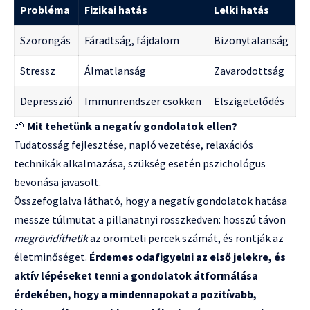
Probléma
Fizikai hatás
Lelki hatás
Szorongás
Fáradtság, fájdalom
Bizonytalanság
Stressz
Álmatlanság
Zavarodottság
Depresszió
Immunrendszer csökken
Elszigetelődés
🌱
Mit tehetünk a negatív gondolatok ellen?
Tudatosság fejlesztése, napló vezetése, relaxációs
technikák alkalmazása, szükség esetén pszichológus
bevonása javasolt.
Összefoglalva látható, hogy a negatív gondolatok hatása
messze túlmutat a pillanatnyi rosszkedven: hosszú távon
megrövidíthetik
az örömteli percek számát, és rontják az
életminőséget.
Érdemes odafigyelni az első jelekre, és
aktív lépéseket tenni a gondolatok átformálása
érdekében, hogy a mindennapokat a pozitívabb,