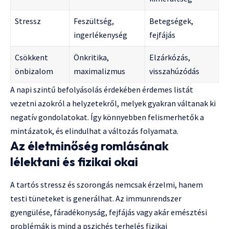
Stressz
Feszültség,
Betegségek,
ingerlékenység
fejfájás
Csökkent
Önkritika,
Elzárkózás,
önbizalom
maximalizmus
visszahúzódás
A napi szintű befolyásolás érdekében érdemes listát
vezetni azokról a helyzetekről, melyek gyakran váltanak ki
negatív gondolatokat. Így könnyebben felismerhetők a
mintázatok, és elindulhat a változás folyamata.
Az életminőség romlásának
lélektani és fizikai okai
A tartós stressz és szorongás nemcsak érzelmi, hanem
testi tüneteket is generálhat. Az immunrendszer
gyengülése, fáradékonyság, fejfájás vagy akár emésztési
problémák is mind a pszichés terhelés fizikai