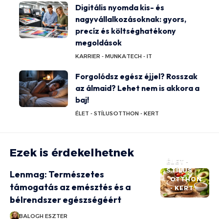
Digitális nyomda kis- és
nagyvállalkozásoknak: gyors,
precíz és költséghatékony
megoldások
KARRIER - MUNKA
TECH - IT
Forgolódsz egész éjjel? Rosszak
az álmaid? Lehet nem is akkora a
baj!
ÉLET - STÍLUS
OTTHON - KERT
Ezek is érdekelhetnek
ÉLET -
STÍLUS
Lenmag: Természetes
OTTHON
támogatás az emésztés és a
- KERT
bélrendszer egészségéért
BALOGH ESZTER