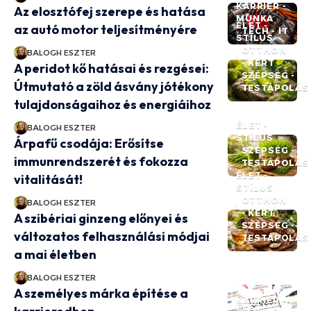
KARRIER -
Az elosztófej szerepe és hatása
MUNKA
ÉLET -
az autó motor teljesítményére
TECH - IT
STÍLUS
OTTHON
BALOGH ESZTER
- KERT
A peridot kő hatásai és rezgései:
SZÉPSÉG -
Útmutató a zöld ásvány jótékony
TESTÁPOLÁS
tulajdonságaihoz és energiáihoz
ÉLET -
BALOGH ESZTER
STÍLUS
Árpafű csodája: Erősítse
SZÉPSÉG -
immunrendszerét és fokozza
TESTÁPOLÁS
ÉLET -
vitalitását!
STÍLUS
OTTHON
BALOGH ESZTER
- KERT
A szibériai ginzeng előnyei és
SZÉPSÉG -
változatos felhasználási módjai
TESTÁPOLÁS
a mai életben
BALOGH ESZTER
A személyes márka építése a
KARRIER -
ÉLET -