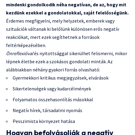
mindenki gondolkodik néha negatívan, de az, hogy mit
kezdünk ezekkel a gondolatokkal, saját felelősségünk.
Érdemes megfigyelni, mely helyzetek, emberek vagy
szituációk váltanak ki belőlünk különösen erős negatív
reakciókat, mert ezek segíthetnek a források
feltérképezésében.
Önreflexióval
és nyitottsággal sikerülhet felismerni, mikor
lépnek életbe ezek a szokásos gondolati minták. Az
alábbiakban néhány gyakori forrás olvasható:
Gyermekkori kritikus megjegyzések, elvárások
Sikertelenségek vagy kudarcélmények
Folyamatos összehasonlítás másokkal
Negatív hírek, társadalmi nyomás
Pesszimista környezet hatása
Hogyan befolyásolják a negatív