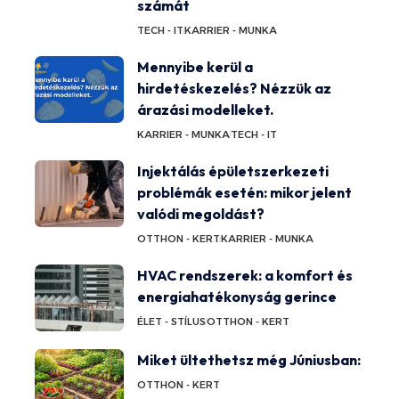
számát
TECH - IT
KARRIER - MUNKA
Mennyibe kerül a
hirdetéskezelés? Nézzük az
árazási modelleket.
KARRIER - MUNKA
TECH - IT
Injektálás épületszerkezeti
problémák esetén: mikor jelent
valódi megoldást?
OTTHON - KERT
KARRIER - MUNKA
HVAC rendszerek: a komfort és
energiahatékonyság gerince
ÉLET - STÍLUS
OTTHON - KERT
Miket ültethetsz még Júniusban:
OTTHON - KERT