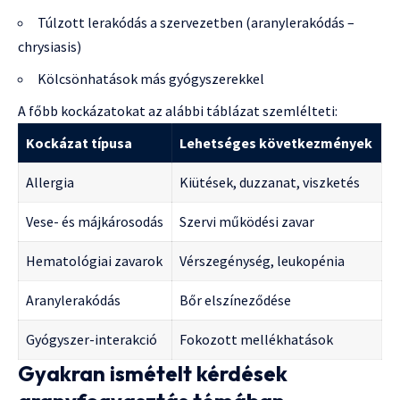
Túlzott lerakódás a szervezetben (aranylerakódás –
chrysiasis)
Kölcsönhatások más gyógyszerekkel
A főbb kockázatokat az alábbi táblázat szemlélteti:
Kockázat típusa
Lehetséges következmények
Allergia
Kiütések, duzzanat, viszketés
Vese- és májkárosodás
Szervi működési zavar
Hematológiai zavarok
Vérszegénység, leukopénia
Aranylerakódás
Bőr elszíneződése
Gyógyszer-interakció
Fokozott mellékhatások
Gyakran ismételt kérdések