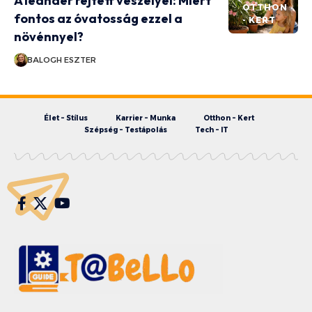
A leander rejtett veszélyei: Miért
OTTHON
fontos az óvatosság ezzel a
- KERT
növénnyel?
BALOGH ESZTER
Élet – Stílus
Karrier – Munka
Otthon – Kert
Szépség – Testápolás
Tech – IT