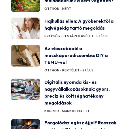
málnabokrunk a kert végében?
OTTHON - KERT
Hajhullás ellen: A gyökerektől a
hajvégekig tartó megoldás
SZÉPSÉG - TESTÁPOLÁS
ÉLET - STÍLUS
Az előszobából a
macskaparadicsomba: DIY a
TEMU-val
OTTHON - KERT
ÉLET - STÍLUS
Digitális nyomda kis- és
nagyvállalkozásoknak: gyors,
precíz és költséghatékony
megoldások
KARRIER - MUNKA
TECH - IT
Forgolódsz egész éjjel? Rosszak