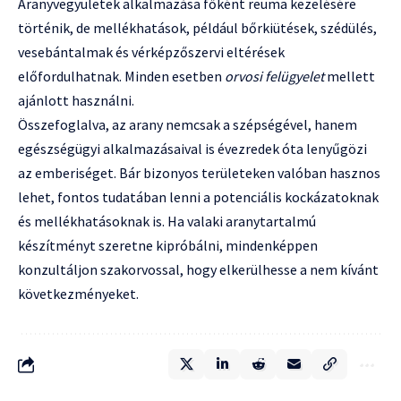
Aranyvegyületek alkalmazása főként reuma kezelésére
történik, de mellékhatások, például bőrkiütések, szédülés,
vesebántalmak és vérképzőszervi eltérések
előfordulhatnak. Minden esetben
orvosi felügyelet
mellett
ajánlott használni.
Összefoglalva, az arany nemcsak a szépségével, hanem
egészségügyi alkalmazásaival is évezredek óta lenyűgözi
az emberiséget. Bár bizonyos területeken valóban hasznos
lehet, fontos tudatában lenni a potenciális kockázatoknak
és mellékhatásoknak is. Ha valaki aranytartalmú
készítményt szeretne kipróbálni, mindenképpen
konzultáljon szakorvossal, hogy elkerülhesse a nem kívánt
következményeket.