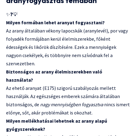
aranyfogyasztás témában
✨❓💡
Milyen formában lehet aranyat fogyasztani?
Az arany általában vékony lapocskák (aranylevél), por vagy
folyadék formájában kerül élelmiszerekbe, főként
édességek és likőrök díszítésére. Ezek a mennyiségek
nagyon csekélyek, és többnyire nem szívódnak fel a
szervezetben.
Biztonságos az arany élelmiszerekben való
használata?
Az ehető aranyat (E175) szigorú szabályozás mellett
használják. Az egészséges emberek számára általában
biztonságos, de
nagy mennyiségben fogyasztva
nincs ismert
előnye, sőt, akár problémákat is okozhat.
Milyen mellékhatásai lehetnek az arany alapú
gyógyszereknek?