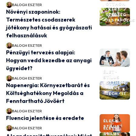
OTTHON
BALOGH ESZTER
- KERT
Növényi szaponinok:
SZÉPSÉG -
Természetes csodaszerek
TESTÁPOLÁS
jótékony hatásai és gyógyászati
felhasználásuk
BALOGH ESZTER
Pénzügyi tervezés alapjai:
ÉLET -
Hogyan vedd kezedbe az anyagi
STÍLUS
ügyeidet?
ÉLET -
STÍLUS
BALOGH ESZTER
OTTHON
Napenergia: Környezetbarát és
- KERT
Költséghatékony Megoldás a
TECH - IT
Fenntartható Jövőért
BALOGH ESZTER
Fluencia jelentése és eredete
ÉLET -
STÍLUS
BALOGH ESZTER
ÉLET -
STÍLUS