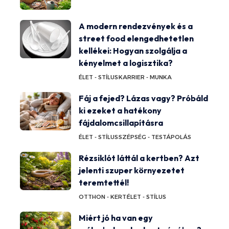
A modern rendezvények és a
street food elengedhetetlen
kellékei: Hogyan szolgálja a
kényelmet a logisztika?
ÉLET - STÍLUS
KARRIER - MUNKA
Fáj a fejed? Lázas vagy? Próbáld
ki ezeket a hatékony
fájdalomcsillapításra
ÉLET - STÍLUS
SZÉPSÉG - TESTÁPOLÁS
Rézsiklót láttál a kertben? Azt
jelenti szuper környezetet
teremtettél!
OTTHON - KERT
ÉLET - STÍLUS
Miért jó ha van egy