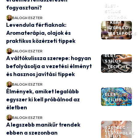
ÉLET -
fogyasztani?
STÍLUS
OTTHON
BALOGH ESZTER
- KERT
Levendula férfiaknak:
SZÉPSÉG -
Aromaterápia, olajok és
TESTÁPOLÁS
praktikus közérzeti tippek
BALOGH ESZTER
ÉLET -
A váltókulissza szerepe: hogyan
STÍLUS
befolyásolja a vezetési élményt
TECH - IT
és hasznos javítási tippek
BALOGH ESZTER
Élmények, amiket legalább
ÉLET -
egyszer ki kell próbálnod az
STÍLUS
életben
BALOGH ESZTER
A legszebb manikűr trendek
SZÉPSÉG -
ÉLET -
ebben a szezonban
TESTÁPOLÁS
STÍLUS