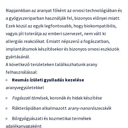
Napjainkban az aranyat főként az orvosi technológiában és
a gyógyszeriparban használják fel, bizonyos előnyei miatt.
Ezek közül az egyik legfontosabb, hogy biokompatibilis,
vagyis jól tolerálja az emberi szervezet, nem vált ki
allergiás reakciókat. Emiatt népszerű a fogászatban,
implantátumok készítésekor és bizonyos orvosi eszközök
gyártásánál.
A következő területeken találkozhatunk arany
felhasználással:
Reumás ízületi gyulladás kezelése
aranyvegyületekkel
Fogászati tömések
, koronák és hidak készítése
Rákterápiában alkalmazott
arany-nanorészecskék
Bőrgyógyászati és kozmetikai termékek
adalékanyagaként