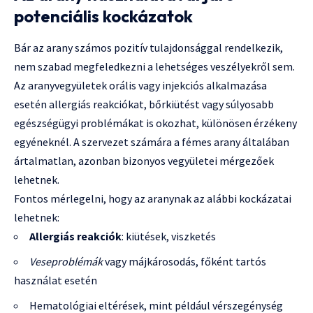
potenciális kockázatok
Bár az arany számos pozitív tulajdonsággal rendelkezik,
nem szabad megfeledkezni a lehetséges veszélyekről sem.
Az aranyvegyületek orális vagy injekciós alkalmazása
esetén allergiás reakciókat, bőrkiütést vagy súlyosabb
egészségügyi problémákat is okozhat, különösen érzékeny
egyéneknél. A szervezet számára a fémes arany általában
ártalmatlan, azonban bizonyos vegyületei mérgezőek
lehetnek.
Fontos mérlegelni, hogy az aranynak az alábbi kockázatai
lehetnek:
Allergiás reakciók
: kiütések, viszketés
Veseproblémák
vagy májkárosodás, főként tartós
használat esetén
Hematológiai eltérések, mint például vérszegénység