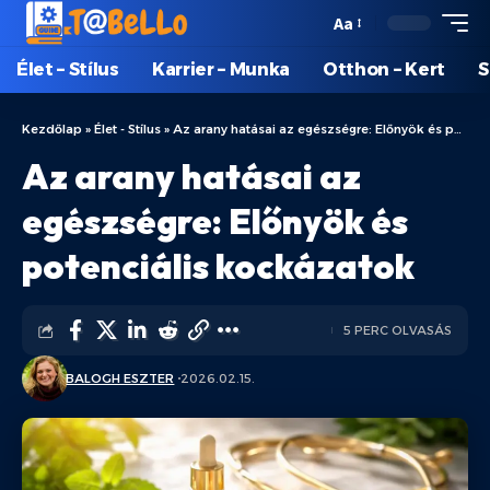
Aa
Élet – Stílus
Karrier – Munka
Otthon – Kert
S
Kezdőlap
»
Élet - Stílus
»
Az arany hatásai az egészségre: Előnyök és potenciális kockázatok
Az arany hatásai az
egészségre: Előnyök és
potenciális kockázatok
5 PERC OLVASÁS
BALOGH ESZTER
2026.02.15.