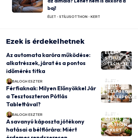
az álmaid? Lehet nem is akkora a
baj!
ÉLET - STÍLUS
OTTHON - KERT
Ezek is érdekelhetnek
ÉLET -
Az automata karóra működése:
STÍLUS
alkatrészek, járat és a pontos
TECH - IT
időmérés titka
ÉLET -
BALOGH ESZTER
STÍLUS
Férfiaknak: Milyen Előnyökkel Jár
SZÉPSÉG -
a Tesztoszteron Pótlás
TESTÁPOLÁS
Tablettával?
ÉLET -
BALOGH ESZTER
STÍLUS
A savanyú káposzta jótékony
OTTHON
hatásai a bélflórára: Miért
- KERT
érdemes rendszeresen