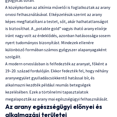
gyógyítás során.
A középkorban az alkímia művelői is foglalkoztak az arany
orvosi felhasználásával. Elképzelésük szerint az arany
képes megfiatalítani a testet, sőt, akár halhatatlanságot
is biztosíthat. A „potable gold” vagyis iható arany elixírje
iránt nagy volt az érdeklődés, azonban hatásossága sosem
nyert tudományos bizonyítást. Mindezek ellenére
különböző formában számos gyógyszer alapanyagaként
szolgált.
A modern orvoslásban is felfedezték az aranyat, főként a
19–20. század fordulóján. Ekkor fedezték fel, hogy néhány
aranyvegyület gyulladáscsökkentő hatással bír, és
alkalmazni kezdték például reumás betegségek
kezelésében. Ezek a történelmi tapasztalatok
megalapozták az arany mai egészségügyi felhasználását.
Az arany egészségügyi előnyei és
alkalmazási területei