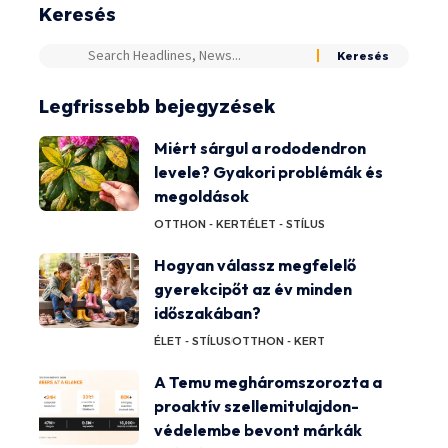
Keresés
Legfrissebb bejegyzések
Miért sárgul a rododendron
levele? Gyakori problémák és
megoldások
OTTHON - KERT
ÉLET - STÍLUS
Hogyan válassz megfelelő
gyerekcipőt az év minden
időszakában?
ÉLET - STÍLUS
OTTHON - KERT
A Temu megháromszorozta a
proaktív szellemitulajdon-
védelembe bevont márkák