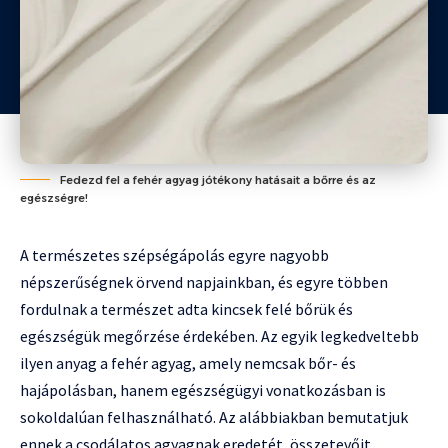
Fedezd fel a fehér agyag jótékony hatásait a bőrre és az
egészségre!
A természetes szépségápolás egyre nagyobb
népszerűségnek örvend napjainkban, és egyre többen
fordulnak a természet adta kincsek felé bőrük és
egészségük megőrzése érdekében. Az egyik legkedveltebb
ilyen anyag a fehér agyag, amely nemcsak bőr- és
hajápolásban, hanem egészségügyi vonatkozásban is
sokoldalúan felhasználható. Az alábbiakban bemutatjuk
ennek a csodálatos agyagnak eredetét, összetevőit,