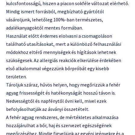
kulcsfontosságú, hiszen a piacon sokféle változat elérhető.
Mindig ismert forrásból, megbízható gyártótól
vásároljunk, lehetőleg 100%-ban természetes,
adalékanyagoktól mentes formában.
Használat előtt érdemes elolvasni a csomagoláson
található utasításokat, mert a különböző felhasználási
módokhoz eltérő mennyiségek és hígítások lehetnek
szükségesek. Az allergiás reakciók elkerülése érdekében
első alkalommal végezzünk bőrpróbát egy kisebb
területen.
Tároljuk száraz, hűvös helyen, hogy megőrizzük a fehér
agyag frissességét és hatékonyságát hosszú távon is.
Nedvességtől és napfénytől óvni kell, mivel ezek
befolyásolhatják az ásványi összetételt.
A fehér agyag rendszeres, de mértékletes alkalmazása
hozzájárulhat a bőr, haj és szervezet egészségének
megőrzéséhez. Mindig figyeljünk az egyéni igényekre és a