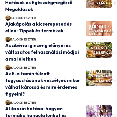
Hatások és Egészségmegőrző
TESTÁPOLÁS
Megoldások
BALOGH ESZTER
Ajakápolás a kicserepesedés
SZÉPSÉG -
ÉLET -
ellen: Tippek és termékek
TESTÁPOLÁS
STÍLUS
OTTHON
BALOGH ESZTER
- KERT
A szibériai ginzeng előnyei és
SZÉPSÉG -
változatos felhasználási módjai
TESTÁPOLÁS
a mai életben
ÉLET -
BALOGH ESZTER
STÍLUS
Az E-vitamin túlzott
SZÉPSÉG -
fogyasztásának veszélyei: mikor
TESTÁPOLÁS
válhat károssá és mire érdemes
figyelni?
ÉLET -
BALOGH ESZTER
STÍLUS
A lila szín hatása: hogyan
SZÉPSÉG -
formálja hangulatunkat és
TESTÁPOLÁS