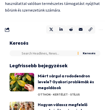
használattal valóban természetes támogatást nyújthat
bőrünk és szervezetünk számára.
Keresés
Legfrissebb bejegyzések
Miért sárgul a rododendron
levele? Gyakori problémák és
megoldások
OTTHON - KERT
ÉLET - STÍLUS
Hogyan válassz megfelelő