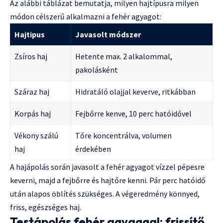
Az alábbi táblázat bemutatja, milyen hajtípusra milyen
módon célszerű alkalmazni a fehér agyagot:
Hajtipus
Javasolt módszer
Zsíros haj
Hetente max. 2 alkalommal,
pakolásként
Száraz haj
Hidratáló olajjal keverve, ritkábban
Korpás haj
Fejbőrre kenve, 10 perc hatóidővel
Vékony szálú
Tőre koncentrálva, volumen
haj
érdekében
A hajápolás során javasolt a fehér agyagot vízzel pépesre
keverni, majd a fejbőrre és hajtőre kenni. Pár perc hatóidő
után alapos öblítés szükséges. A végeredmény könnyed,
friss, egészséges haj.
Testápolás fehér agyaggal: frissítő