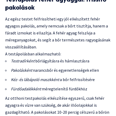
pakolások
Az egész testet felfrissítheti egy jól elkészített fehér
agyagos pakolás, amely nemcsak a bőrt tisztítja, hanem a
fáradt izmokat is ellazítja. A fehér agyag felszívja a
méreganyagokat, és segít a bőr természetes ragyogásának
visszaállításában.
A testápolásban alkalmazható:
Testradírként
bőrlágyításra és hámlasztásra
Pakolásként
narancsbőr és egyenetlenségek ellen
Kéz- és lábápoló maszkként
a bőr felfrissítésére
Fürdőadalékként
méregtelenítő fürdőkhöz
Az otthoni testpakolás elkészítése egyszerű, csak fehér
agyagra és vízre van szükség, de akár illóolajokkal is
gazdagítható. A pakolásokat 10-20 percig célszerű a bőrön