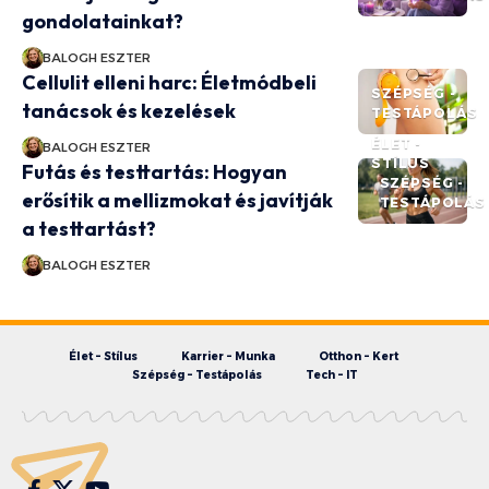
gondolatainkat?
BALOGH ESZTER
Cellulit elleni harc: Életmódbeli
SZÉPSÉG -
tanácsok és kezelések
TESTÁPOLÁS
ÉLET -
BALOGH ESZTER
STÍLUS
Futás és testtartás: Hogyan
SZÉPSÉG -
erősítik a mellizmokat és javítják
TESTÁPOLÁS
a testtartást?
BALOGH ESZTER
Élet – Stílus
Karrier – Munka
Otthon – Kert
Szépség – Testápolás
Tech – IT