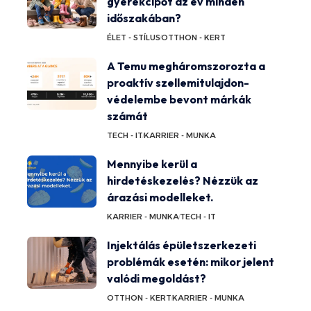
gyerekcipőt az év minden
időszakában?
ÉLET - STÍLUS
OTTHON - KERT
A Temu megháromszorozta a
proaktív szellemitulajdon-
védelembe bevont márkák
számát
TECH - IT
KARRIER - MUNKA
Mennyibe kerül a
hirdetéskezelés? Nézzük az
árazási modelleket.
KARRIER - MUNKA
TECH - IT
Injektálás épületszerkezeti
problémák esetén: mikor jelent
valódi megoldást?
OTTHON - KERT
KARRIER - MUNKA