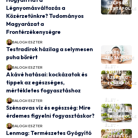
SZÉPSÉG -
Légnyomásváltozás a
TESTÁPOLÁS
Közérzetünkre? Tudományos
Magyarázat a
Frontérzékenységre
BALOGH ESZTER
Testradírok házilag a selymesen
SZÉPSÉG -
puha bőrért
TESTÁPOLÁS
ÉLET -
BALOGH ESZTER
STÍLUS
A kávé hatásai: kockázatok és
SZÉPSÉG -
tippek az egészséges,
TESTÁPOLÁS
mértékletes fogyasztáshoz
ÉLET -
BALOGH ESZTER
STÍLUS
Szénsavas víz és egészség: Mire
SZÉPSÉG -
érdemes figyelni fogyasztáskor?
TESTÁPOLÁS
ÉLET -
BALOGH ESZTER
STÍLUS
Lenmag: Természetes Gyógyító
SZÉPSÉG -