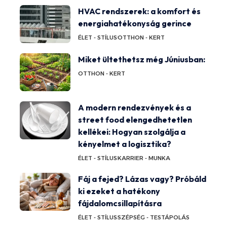
HVAC rendszerek: a komfort és
energiahatékonyság gerince
ÉLET - STÍLUS
OTTHON - KERT
Miket ültethetsz még Júniusban:
OTTHON - KERT
A modern rendezvények és a
street food elengedhetetlen
kellékei: Hogyan szolgálja a
kényelmet a logisztika?
ÉLET - STÍLUS
KARRIER - MUNKA
Fáj a fejed? Lázas vagy? Próbáld
ki ezeket a hatékony
fájdalomcsillapításra
ÉLET - STÍLUS
SZÉPSÉG - TESTÁPOLÁS