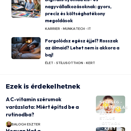
nagyvállalkozásoknak: gyors,
precíz és költséghatékony
megoldások
KARRIER - MUNKA
TECH - IT
Forgolódsz egész éjjel? Rosszak
az álmaid? Lehet nem is akkora a
baj!
ÉLET - STÍLUS
OTTHON - KERT
Ezek is érdekelhetnek
A C-vitamin szérumok
SZÉPSÉG -
varázslata: Miért építsd be a
TESTÁPOLÁS
ÉLET -
rutinodba?
STÍLUS
OTTHON
BALOGH ESZTER
- KERT
Hogyan Hat a