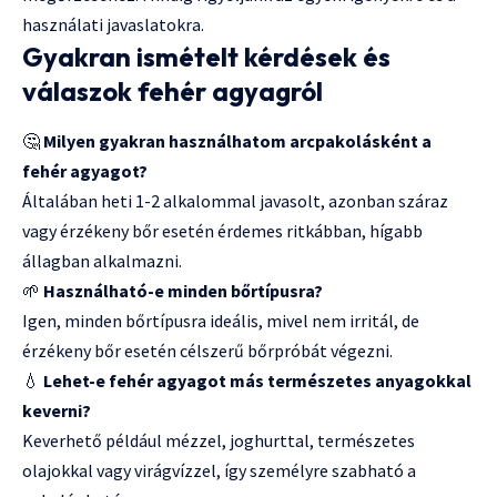
használati javaslatokra.
Gyakran ismételt kérdések és
válaszok fehér agyagról
🤔
Milyen gyakran használhatom arcpakolásként a
fehér agyagot?
Általában heti 1-2 alkalommal javasolt, azonban száraz
vagy érzékeny bőr esetén érdemes ritkábban, hígabb
állagban alkalmazni.
🌱
Használható-e minden bőrtípusra?
Igen, minden bőrtípusra ideális, mivel nem irritál, de
érzékeny bőr esetén célszerű bőrpróbát végezni.
💧
Lehet-e fehér agyagot más természetes anyagokkal
keverni?
Keverhető például mézzel, joghurttal, természetes
olajokkal vagy virágvízzel, így személyre szabható a