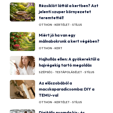
Rézsiklót láttál a kertben? Azt
jelenti szuper környezetet
teremtettél!
OTTHON - KERT
ÉLET - STÍLUS
Miért jó ha van egy
málnabokrunk a kert végében?
OTTHON - KERT
Hajhullás ellen: A gyökerektől a
hajvégekig tartó megoldás
SZÉPSÉG - TESTÁPOLÁS
ÉLET - STÍLUS
Az előszobából a
macskaparadicsomba: DIY a
TEMU-val
OTTHON - KERT
ÉLET - STÍLUS
Digitális nyomda kis- és