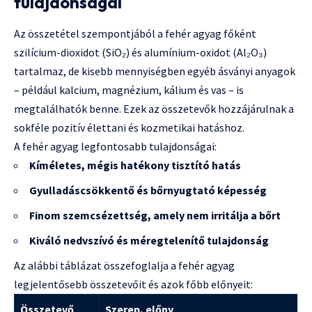
tulajdonságai
Az összetétel szempontjából a fehér agyag főként
szilícium-dioxidot (SiO₂) és alumínium-oxidot (Al₂O₃)
tartalmaz, de kisebb mennyiségben egyéb ásványi anyagok
– például kalcium, magnézium, kálium és vas – is
megtalálhatók benne. Ezek az összetevők hozzájárulnak a
sokféle pozitív élettani és kozmetikai hatáshoz.
A fehér agyag legfontosabb tulajdonságai:
Kíméletes, mégis hatékony tisztító hatás
Gyulladáscsökkentő és bőrnyugtató képesség
Finom szemcsézettség, amely nem irritálja a bőrt
Kiváló nedvszívó és méregtelenítő tulajdonság
Az alábbi táblázat összefoglalja a fehér agyag
legjelentősebb összetevőit és azok főbb előnyeit:
Összetevő
Szerep, előny