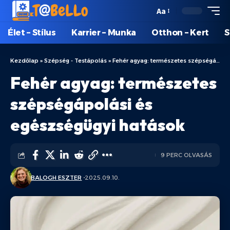
Aa
Élet – Stílus
Karrier – Munka
Otthon – Kert
S
Kezdőlap
»
Szépség - Testápolás
»
Fehér agyag: természetes szépségápolási és egészségügyi hatások
Fehér agyag: természetes
szépségápolási és
egészségügyi hatások
9 PERC OLVASÁS
BALOGH ESZTER
2025.09.10.