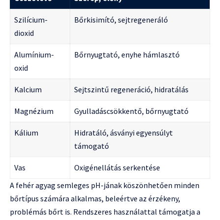
Szilícium-
Bőrkisimító, sejtregeneráló
dioxid
Alumínium-
Bőrnyugtató, enyhe hámlasztó
oxid
Kalcium
Sejtszintű regeneráció, hidratálás
Magnézium
Gyulladáscsökkentő, bőrnyugtató
Kálium
Hidratáló, ásványi egyensúlyt
támogató
Vas
Oxigénellátás serkentése
A fehér agyag semleges pH-jának köszönhetően minden
bőrtípus számára alkalmas, beleértve az érzékeny,
problémás bőrt is. Rendszeres használattal támogatja a