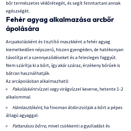
bőr természetes védőrétegét, és segít fenntartani annak
egészségét.
Fehér agyag alkalmazása arcbőr
ápolására
Arcpakolásként és tisztító maszkként a fehér agyag
kiemelkedően népszerű, hiszen gyengéden, de hatékonyan
távolítja el a szennyeződéseket és a felesleges faggyút.
Nem szárítja ki a bőrt, így akár száraz, érzékeny bőrűek is
bátran használhatják.
Az arcápolásban alkalmazható:
Pakolásként
vízzel vagy virágvízzel keverve, hetente 1-2
alkalommal.
Hámlasztóként
, ha finoman átdörzsöljük a bőrt a pépes
állagú agyaggal.
Pattanásos bőrre
, mivel csökkenti a gyulladást és