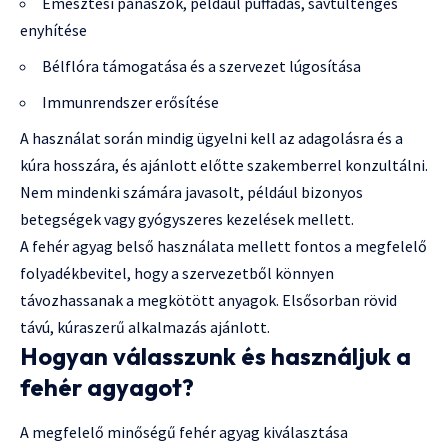
Emésztési panaszok, például puffadás, savtúltengés
enyhítése
Bélflóra támogatása és a szervezet lúgosítása
Immunrendszer erősítése
A használat során mindig ügyelni kell az adagolásra és a
kúra hosszára, és ajánlott előtte szakemberrel konzultálni.
Nem mindenki számára javasolt, például bizonyos
betegségek vagy gyógyszeres kezelések mellett.
A fehér agyag belső használata mellett fontos a megfelelő
folyadékbevitel, hogy a szervezetből könnyen
távozhassanak a megkötött anyagok. Elsősorban rövid
távú, kúraszerű alkalmazás ajánlott.
Hogyan válasszunk és használjuk a
fehér agyagot?
A megfelelő minőségű fehér agyag kiválasztása