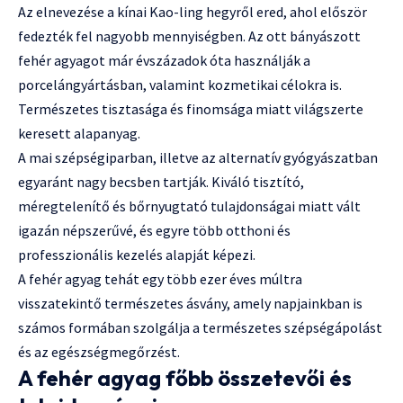
Az elnevezése a kínai Kao-ling hegyről ered, ahol először
fedezték fel nagyobb mennyiségben. Az ott bányászott
fehér agyagot már évszázadok óta használják a
porcelángyártásban, valamint kozmetikai célokra is.
Természetes tisztasága és finomsága miatt világszerte
keresett alapanyag.
A mai szépségiparban, illetve az alternatív gyógyászatban
egyaránt nagy becsben tartják. Kiváló tisztító,
méregtelenítő és bőrnyugtató tulajdonságai miatt vált
igazán népszerűvé, és egyre több otthoni és
professzionális kezelés alapját képezi.
A fehér agyag tehát egy több ezer éves múltra
visszatekintő természetes ásvány, amely napjainkban is
számos formában szolgálja a természetes szépségápolást
és az egészségmegőrzést.
A fehér agyag főbb összetevői és