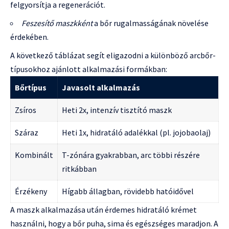
felgyorsítja a regenerációt.
Feszesítő maszkként
a bőr rugalmasságának növelése
érdekében.
A következő táblázat segít eligazodni a különböző arcbőr-
típusokhoz ajánlott alkalmazási formákban:
Bőrtípus
Javasolt alkalmazás
Zsíros
Heti 2x, intenzív tisztító maszk
Száraz
Heti 1x, hidratáló adalékkal (pl. jojobaolaj)
Kombinált
T-zónára gyakrabban, arc többi részére
ritkábban
Érzékeny
Hígabb állagban, rövidebb hatóidővel
A maszk alkalmazása után érdemes hidratáló krémet
használni, hogy a bőr puha, sima és egészséges maradjon. A