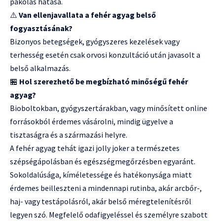
pakolás hatása.
⚠️
Van ellenjavallata a fehér agyag belső
fogyasztásának?
Bizonyos betegségek, gyógyszeres kezelések vagy
terhesség esetén csak orvosi konzultáció után javasolt a
belső alkalmazás.
🏪
Hol szerezhető be megbízható minőségű fehér
agyag?
Bioboltokban, gyógyszertárakban, vagy minősített online
forrásokból érdemes vásárolni, mindig ügyelve a
tisztaságra és a származási helyre.
A fehér agyag tehát igazi jolly joker a természetes
szépségápolásban és egészségmegőrzésben egyaránt.
Sokoldalúsága, kíméletessége és hatékonysága miatt
érdemes beilleszteni a mindennapi rutinba, akár arcbőr-,
haj- vagy testápolásról, akár belső méregtelenítésről
legyen szó. Megfelelő odafigyeléssel és személyre szabott