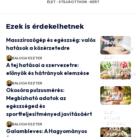
ÉLET - STÍLUS
OTTHON - KERT
Ezek is érdekelhetnek
Masszírozógép és egészség: valós
SZÉPSÉG -
hatások a közérzetedre
TESTÁPOLÁS
ÉLET -
BALOGH ESZTER
STÍLUS
A tej hatásai a szervezetre:
SZÉPSÉG -
előnyök és hátrányok elemzése
TESTÁPOLÁS
BALOGH ESZTER
ÉLET -
Okosóra pulzusmérés:
STÍLUS
Megbízható adatok az
TECH - IT
egészséged és
ÉLET -
sportteljesítményed javításáért
STÍLUS
OTTHON
BALOGH ESZTER
- KERT
Galambleves: A Hagyományos
SZÉPSÉG -