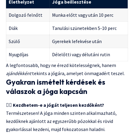
Élethelyzet
Jóga beillesztése
Dolgozó felnőtt
Munka előtt vagy után 10 perc
Diák
Tanulási szünetekben 5-10 perc
Szülő
Gyerekek lefekvése után
Nyugdíjas
Délelőtti vagy délutáni rutin
A legfontosabb, hogy ne érezd kötelességnek, hanem
ajándékként
tekints a jógára, amelyet önmagadért teszel.
Gyakran ismételt kérdések és
válaszok a jóga kapcsán
🧘‍♂️
Kezdhetem-e a jógát teljesen kezdőként?
Természetesen! A jóga minden szinten alkalmazható,
kezdőknek ajánlott az egyszerűbb pózokkal és rövid
gyakorlással kezdeni, majd fokozatosan haladni.