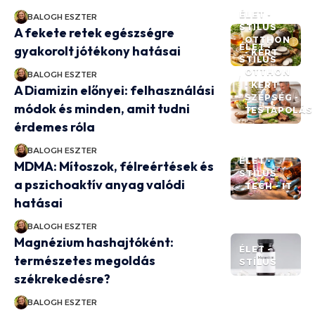
ÉLET -
BALOGH ESZTER
STÍLUS
A fekete retek egészségre
OTTHON
ÉLET -
gyakorolt jótékony hatásai
- KERT
STÍLUS
OTTHON
BALOGH ESZTER
- KERT
A Diamizin előnyei: felhasználási
SZÉPSÉG -
módok és minden, amit tudni
TESTÁPOLÁS
érdemes róla
BALOGH ESZTER
ÉLET -
MDMA: Mítoszok, félreértések és
STÍLUS
a pszichoaktív anyag valódi
TECH - IT
hatásai
BALOGH ESZTER
Magnézium hashajtóként:
ÉLET -
természetes megoldás
STÍLUS
székrekedésre?
BALOGH ESZTER