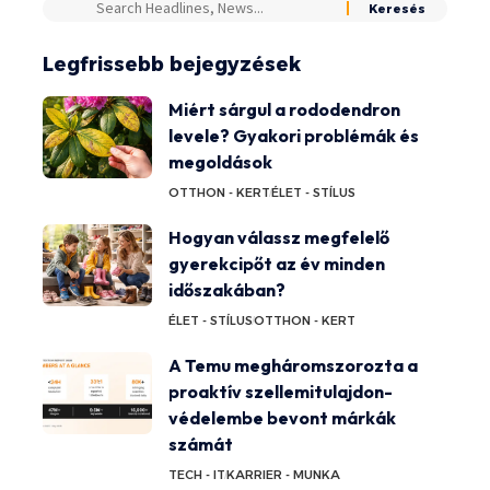
Legfrissebb bejegyzések
Miért sárgul a rododendron
levele? Gyakori problémák és
megoldások
OTTHON - KERT
ÉLET - STÍLUS
Hogyan válassz megfelelő
gyerekcipőt az év minden
időszakában?
ÉLET - STÍLUS
OTTHON - KERT
A Temu megháromszorozta a
proaktív szellemitulajdon-
védelembe bevont márkák
számát
TECH - IT
KARRIER - MUNKA