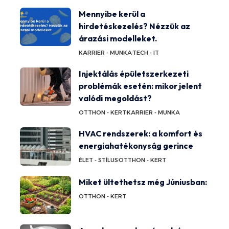
Mennyibe kerül a
hirdetéskezelés? Nézzük az
árazási modelleket.
KARRIER - MUNKA
TECH - IT
Injektálás épületszerkezeti
problémák esetén: mikor jelent
valódi megoldást?
OTTHON - KERT
KARRIER - MUNKA
HVAC rendszerek: a komfort és
energiahatékonyság gerince
ÉLET - STÍLUS
OTTHON - KERT
Miket ültethetsz még Júniusban:
OTTHON - KERT