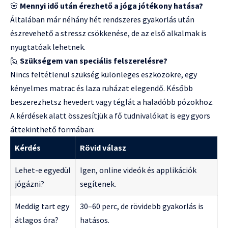
🌸
Mennyi idő után érezhető a jóga jótékony hatása?
Általában már néhány hét rendszeres gyakorlás után
észrevehető a stressz csökkenése, de az első alkalmak is
nyugtatóak lehetnek.
🙋
Szükségem van speciális felszerelésre?
Nincs feltétlenül szükség különleges eszközökre, egy
kényelmes matrac és laza ruházat elegendő. Később
beszerezhetsz hevedert vagy téglát a haladóbb pózokhoz.
A kérdések alatt összesítjük a fő tudnivalókat is egy gyors
áttekinthető formában:
Kérdés
Rövid válasz
Lehet-e egyedül
Igen, online videók és applikációk
jógázni?
segítenek.
Meddig tart egy
30–60 perc, de rövidebb gyakorlás is
átlagos óra?
hatásos.