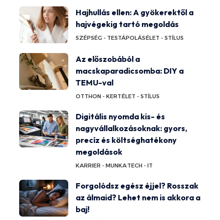
Hajhullás ellen: A gyökerektől a
hajvégekig tartó megoldás
SZÉPSÉG - TESTÁPOLÁS
ÉLET - STÍLUS
Az előszobából a
macskaparadicsomba: DIY a
TEMU-val
OTTHON - KERT
ÉLET - STÍLUS
Digitális nyomda kis- és
nagyvállalkozásoknak: gyors,
precíz és költséghatékony
megoldások
KARRIER - MUNKA
TECH - IT
Forgolódsz egész éjjel? Rosszak
az álmaid? Lehet nem is akkora a
baj!