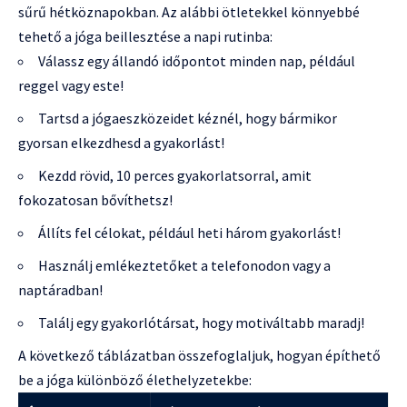
sűrű hétköznapokban. Az alábbi ötletekkel könnyebbé
tehető a jóga beillesztése a napi rutinba:
Válassz egy állandó időpontot minden nap, például
reggel vagy este!
Tartsd a jógaeszközeidet kéznél, hogy bármikor
gyorsan elkezdhesd a gyakorlást!
Kezdd rövid, 10 perces gyakorlatsorral, amit
fokozatosan bővíthetsz!
Állíts fel célokat, például heti három gyakorlást!
Használj emlékeztetőket a telefonodon vagy a
naptáradban!
Találj egy gyakorlótársat, hogy motiváltabb maradj!
A következő táblázatban összefoglaljuk, hogyan építhető
be a jóga különböző élethelyzetekbe: