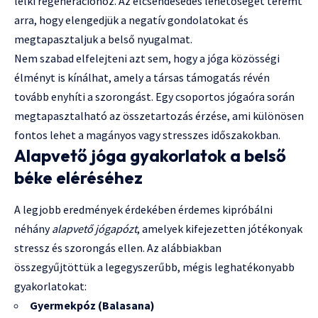
lelki regenerációhoz. Az elcsendesedés lehetőséget teremt
arra, hogy elengedjük a negatív gondolatokat és
megtapasztaljuk a belső nyugalmat.
Nem szabad elfelejteni azt sem, hogy a jóga közösségi
élményt is kínálhat, amely a társas támogatás révén
tovább enyhíti a szorongást. Egy csoportos jógaóra során
megtapasztalható az összetartozás érzése, ami különösen
fontos lehet a magányos vagy stresszes időszakokban.
Alapvető jóga gyakorlatok a belső
béke eléréséhez
A legjobb eredmények érdekében érdemes kipróbálni
néhány
alapvető jógapózt
, amelyek kifejezetten jótékonyak
stressz és szorongás ellen. Az alábbiakban
összegyűjtöttük a legegyszerűbb, mégis leghatékonyabb
gyakorlatokat:
Gyermekpóz (Balasana)