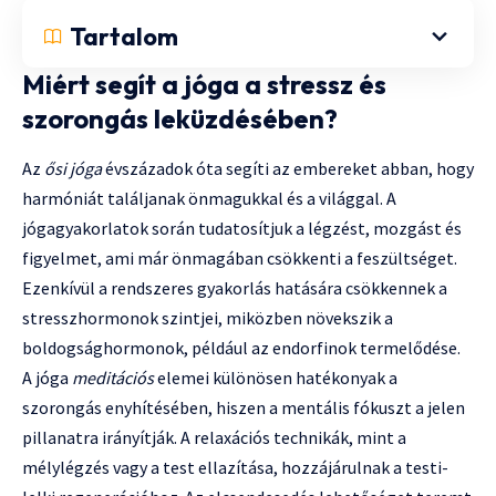
Tartalom
Miért segít a jóga a stressz és
szorongás leküzdésében?
Az
ősi jóga
évszázadok óta segíti az embereket abban, hogy
harmóniát találjanak önmagukkal és a világgal. A
jógagyakorlatok során tudatosítjuk a légzést, mozgást és
figyelmet, ami már önmagában csökkenti a feszültséget.
Ezenkívül a rendszeres gyakorlás hatására csökkennek a
stresszhormonok szintjei, miközben növekszik a
boldogsághormonok, például az endorfinok termelődése.
A jóga
meditációs
elemei különösen hatékonyak a
szorongás enyhítésében, hiszen a mentális fókuszt a jelen
pillanatra irányítják. A relaxációs technikák, mint a
mélylégzés vagy a test ellazítása, hozzájárulnak a testi-