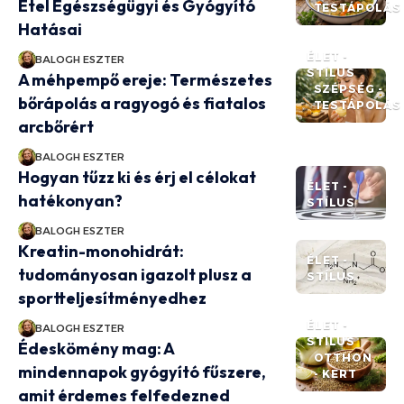
Étel Egészségügyi és Gyógyító
TESTÁPOLÁS
Hatásai
ÉLET -
BALOGH ESZTER
STÍLUS
A méhpempő ereje: Természetes
SZÉPSÉG -
bőrápolás a ragyogó és fiatalos
TESTÁPOLÁS
arcbőrért
BALOGH ESZTER
Hogyan tűzz ki és érj el célokat
ÉLET -
hatékonyan?
STÍLUS
BALOGH ESZTER
Kreatin-monohidrát:
ÉLET -
tudományosan igazolt plusz a
STÍLUS
sportteljesítményedhez
ÉLET -
BALOGH ESZTER
STÍLUS
Édeskömény mag: A
OTTHON
mindennapok gyógyító fűszere,
- KERT
amit érdemes felfedezned