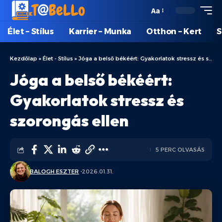
Aa
Élet – Stílus
Karrier – Munka
Otthon – Kert
S
Kezdőlap
»
Élet - Stílus
»
Jóga a belső békéért: Gyakorlatok stressz és szorongás ellen
Jóga a belső békéért:
Gyakorlatok stressz és
szorongás ellen
5 PERC OLVASÁS
BALOGH ESZTER
2026.01.31.