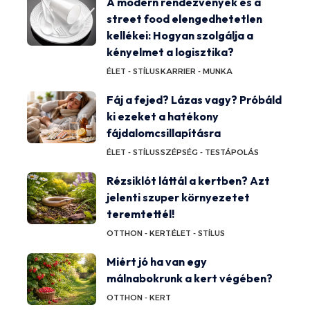
A modern rendezvények és a
street food elengedhetetlen
kellékei: Hogyan szolgálja a
kényelmet a logisztika?
ÉLET - STÍLUS
KARRIER - MUNKA
Fáj a fejed? Lázas vagy? Próbáld
ki ezeket a hatékony
fájdalomcsillapításra
ÉLET - STÍLUS
SZÉPSÉG - TESTÁPOLÁS
Rézsiklót láttál a kertben? Azt
jelenti szuper környezetet
teremtettél!
OTTHON - KERT
ÉLET - STÍLUS
Miért jó ha van egy
málnabokrunk a kert végében?
OTTHON - KERT