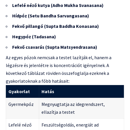
Lefelé néző kutya (Adho Mukha Svanasana)
Hídpóz (Setu Bandha Sarvangasana)
Fekvő pillangó (Supta Baddha Konasana)
Hegypóz (Tadasana)
Fekvő csavarás (Supta Matsyendrasana)
Az egyes pózok nemcsak a testet lazítják el, hanem a
légzésre és jelenlétre is koncentrációt igényelnek. A
következő táblázat röviden összefoglalja ezeknek a
gyakorlatoknak a főbb hatásait:
Gyakorlat
Hatás
Gyermekpóz
Megnyugtatja az idegrendszert,
ellazítja a testet
Lefelé néző
Feszültségoldás, energiát ad