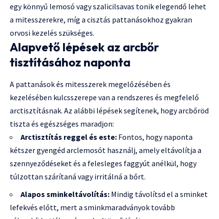
egy könnyű lemosó vagy szalicilsavas tonik elegendő lehet
a mitesszerekre, míg a cisztás pattanásokhoz gyakran
orvosi kezelés szükséges.
Alapvető lépések az arcbőr
tisztításához naponta
A pattanások és mitesszerek megelőzésében és
kezelésében kulcsszerepe van a rendszeres és megfelelő
arctisztításnak. Az alábbi lépések segítenek, hogy arcbőröd
tiszta és egészséges maradjon:
Arctisztítás reggel és este:
Fontos, hogy naponta
kétszer gyengéd arclemosót használj, amely eltávolítja a
szennyeződéseket és a felesleges faggyút anélkül, hogy
túlzottan szárítaná vagy irritálná a bőrt.
Alapos sminkeltávolítás:
Mindig távolítsd el a sminket
lefekvés előtt, mert a sminkmaradványok tovább