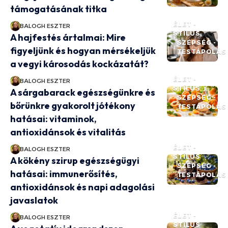
támogatásának titka
ÉLET -
BALOGH ESZTER
STÍLUS
A hajfestés ártalmai: Mire
SZÉPSÉG -
figyeljünk és hogyan mérsékeljük
TESTÁPOLÁS
a vegyi károsodás kockázatát?
ÉLET -
BALOGH ESZTER
STÍLUS
A sárgabarack egészségünkre és
SZÉPSÉG -
bőrünkre gyakorolt jótékony
TESTÁPOLÁS
hatásai: vitaminok,
antioxidánsok és vitalitás
ÉLET -
BALOGH ESZTER
STÍLUS
A kökény szirup egészségügyi
SZÉPSÉG -
hatásai: immunerősítés,
TESTÁPOLÁS
antioxidánsok és napi adagolási
javaslatok
ÉLET -
BALOGH ESZTER
STÍLUS