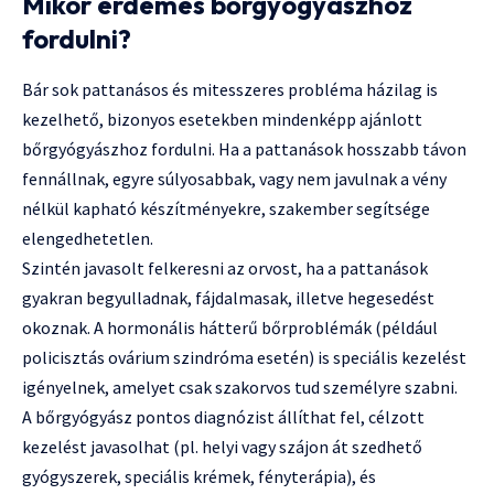
Mikor érdemes bőrgyógyászhoz
fordulni?
Bár sok pattanásos és mitesszeres probléma házilag is
kezelhető, bizonyos esetekben mindenképp ajánlott
bőrgyógyászhoz fordulni. Ha a pattanások hosszabb távon
fennállnak, egyre súlyosabbak, vagy nem javulnak a vény
nélkül kapható készítményekre, szakember segítsége
elengedhetetlen.
Szintén javasolt felkeresni az orvost, ha a pattanások
gyakran begyulladnak, fájdalmasak, illetve hegesedést
okoznak. A hormonális hátterű bőrproblémák (például
policisztás ovárium szindróma esetén) is speciális kezelést
igényelnek, amelyet csak szakorvos tud személyre szabni.
A bőrgyógyász pontos diagnózist állíthat fel, célzott
kezelést javasolhat (pl. helyi vagy szájon át szedhető
gyógyszerek, speciális krémek, fényterápia), és