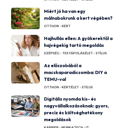
Miért jó ha van egy
málnabokrunk a kert végében?
OTTHON - KERT
Hajhullás ellen: A gyökerektől a
hajvégekig tartó megoldás
SZÉPSÉG - TESTÁPOLÁS
ÉLET - STÍLUS
Az előszobából a
macskaparadicsomba: DIY a
TEMU-val
OTTHON - KERT
ÉLET - STÍLUS
Digitális nyomda kis- és
nagyvállalkozásoknak: gyors,
precíz és költséghatékony
megoldások
KARRIER - MUNKA
TECH - IT