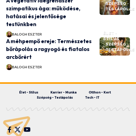
A vegetatív idegrendszer
SZÉPSÉG -
szimpatikus ága: működése,
TESTÁPOLÁS
hatásai és jelentősége
testünkben
ÉLET -
BALOGH ESZTER
STÍLUS
A méhpempő ereje: Természetes
SZÉPSÉG -
bőrápolás a ragyogó és fiatalos
TESTÁPOLÁS
arcbőrért
BALOGH ESZTER
Élet – Stílus
Karrier – Munka
Otthon – Kert
Szépség – Testápolás
Tech – IT