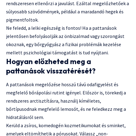
rendszeresen ellenőrzi a javulást. Ezáltal megelőzhetőek a
súlyosabb szövődmények, például a maradandó hegek és
pigmentfoltok.
Ne feledd, a lelki egészség is fontos! Ha a pattanások
jelentősen befolyásolják az önbizalmad vagy szorongást
okoznak, egy bőrgyógyász a fizikai problémák kezelése
mellett pszichológiai támogatást is tud nyújtani.
Hogyan előzheted meg a
pattanások visszatérését?
A pattanások megelőzése hosszú távú odafigyelést és
megfelelő bőrápolási rutint igényel. Először is, törekedj a
rendszeres arctisztításra, használj kíméletes,
bőrtípusodnak megfelelő lemosót, és ne feledkezz meg a
hidratálásról sem.
Kerüld a zsíros, komedogén kozmetikumokat és sminket,
amelyek eltömíthetik a pórusokat. Válassz „non-