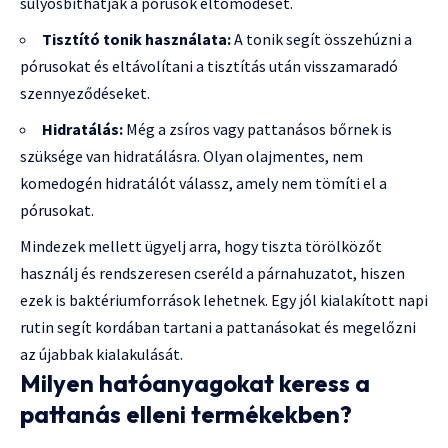
súlyosbíthatják a pórusok eltömődését.
Tisztító tonik használata:
A tonik segít összehúzni a
pórusokat és eltávolítani a tisztítás után visszamaradó
szennyeződéseket.
Hidratálás:
Még a zsíros vagy pattanásos bőrnek is
szüksége van hidratálásra. Olyan olajmentes, nem
komedogén hidratálót válassz, amely nem tömíti el a
pórusokat.
Mindezek mellett ügyelj arra, hogy tiszta törölközőt
használj és rendszeresen cseréld a párnahuzatot, hiszen
ezek is baktériumforrások lehetnek. Egy jól kialakított napi
rutin segít kordában tartani a pattanásokat és megelőzni
az újabbak kialakulását.
Milyen hatóanyagokat keress a
pattanás elleni termékekben?