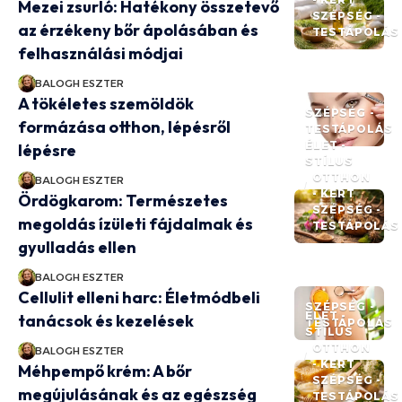
Mezei zsurló: Hatékony összetevő
SZÉPSÉG -
az érzékeny bőr ápolásában és
TESTÁPOLÁS
felhasználási módjai
BALOGH ESZTER
A tökéletes szemöldök
SZÉPSÉG -
formázása otthon, lépésről
TESTÁPOLÁS
ÉLET -
lépésre
STÍLUS
OTTHON
BALOGH ESZTER
- KERT
Ördögkarom: Természetes
SZÉPSÉG -
megoldás ízületi fájdalmak és
TESTÁPOLÁS
gyulladás ellen
BALOGH ESZTER
Cellulit elleni harc: Életmódbeli
SZÉPSÉG -
ÉLET -
tanácsok és kezelések
TESTÁPOLÁS
STÍLUS
OTTHON
BALOGH ESZTER
- KERT
Méhpempő krém: A bőr
SZÉPSÉG -
megújulásának és az egészség
TESTÁPOLÁS