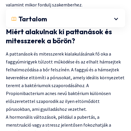
valamint mikor fordulj szakemberhez.
Tartalom
Miért alakulnak ki pattanások és
mitesszerek a bőrön?
A pattanások és mitesszerek kialakulásának fő oka a
faggyúmirigyek túlzott működése és az elhalt hámsejtek
felhalmozódása a bőr felszínén. A faggyú és a hámsejtek
keveredése eltömíti a pórusokat, amely ideális környezetet
teremt a baktériumok szaporodásához. A
Propionibacterium acnes nevű baktérium különösen
előszeretettel szaporodik az ilyen eltömődött
pórusokban, ami gyulladáshoz vezethet.
A hormonális változások, például a pubertás, a
menstruáció vagy a stressz jelentősen fokozhatják a