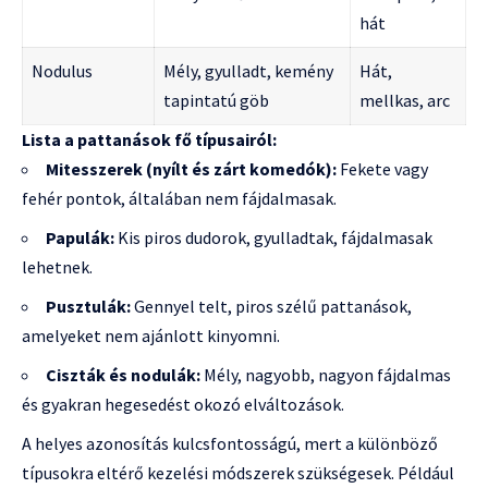
hát
Nodulus
Mély, gyulladt, kemény
Hát,
tapintatú göb
mellkas, arc
Lista a pattanások fő típusairól:
Mitesszerek (nyílt és zárt komedók):
Fekete vagy
fehér pontok, általában nem fájdalmasak.
Papulák:
Kis piros dudorok, gyulladtak, fájdalmasak
lehetnek.
Pusztulák:
Gennyel telt, piros szélű pattanások,
amelyeket nem ajánlott kinyomni.
Ciszták és nodulák:
Mély, nagyobb, nagyon fájdalmas
és gyakran hegesedést okozó elváltozások.
A helyes azonosítás kulcsfontosságú, mert a különböző
típusokra eltérő kezelési módszerek szükségesek. Például