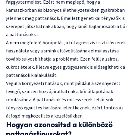
faggyútermelést. Ezért nem meglepő, hogy a
kamaszkorban és bizonyos élethelyzetekben gyakrabban
jelennek meg pattanások. Emellett genetikai tényezők is
szerepet játszhatnak abban, hogy kinél hajlamosabb a bőr
a pattanásokra.
A nem megfelelő bőrápolás, a túl agresszív tisztítószerek
használata vagy a smink eltávolításának elmulasztása
tovább súlyosbíthatja a problémát. Ezen felül a zsíros,
cukros ételek, illetve egyes gyógyszerek is elősegíthetik a
pattanások kialakulását.
Végül a környezeti hatások, mint például a szennyezett
levegő, szintén hozzájárulhatnak a bőr állapotának
romlásához. A pattanások és mitesszerek tehát sok
tényező együttes hatására jelentkeznek, ezért fontos az
átfogó megközelítés a kezelésükben.
Hogyan azonosítsd a különböző
pattanástípusokat?