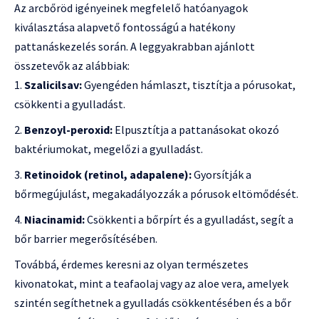
Az arcbőröd igényeinek megfelelő hatóanyagok
kiválasztása alapvető fontosságú a hatékony
pattanáskezelés során. A leggyakrabban ajánlott
összetevők az alábbiak:
Szalicilsav:
Gyengéden hámlaszt, tisztítja a pórusokat,
csökkenti a gyulladást.
Benzoyl-peroxid:
Elpusztítja a pattanásokat okozó
baktériumokat, megelőzi a gyulladást.
Retinoidok (retinol, adapalene):
Gyorsítják a
bőrmegújulást, megakadályozzák a pórusok eltömődését.
Niacinamid:
Csökkenti a bőrpírt és a gyulladást, segít a
bőr barrier megerősítésében.
Továbbá, érdemes keresni az olyan természetes
kivonatokat, mint a teafaolaj vagy az aloe vera, amelyek
szintén segíthetnek a gyulladás csökkentésében és a bőr