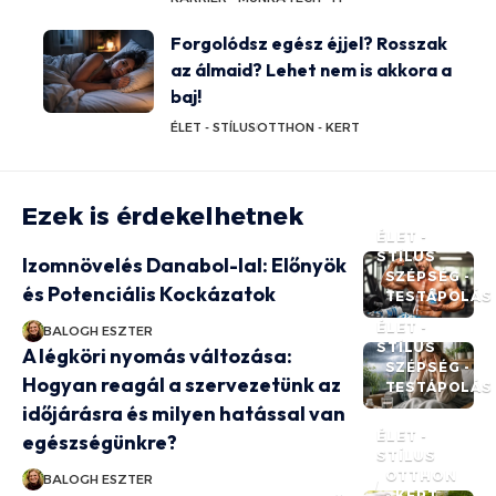
Forgolódsz egész éjjel? Rosszak
az álmaid? Lehet nem is akkora a
baj!
ÉLET - STÍLUS
OTTHON - KERT
Ezek is érdekelhetnek
ÉLET -
STÍLUS
Izomnövelés Danabol-lal: Előnyök
SZÉPSÉG -
és Potenciális Kockázatok
TESTÁPOLÁS
ÉLET -
BALOGH ESZTER
STÍLUS
A légköri nyomás változása:
SZÉPSÉG -
Hogyan reagál a szervezetünk az
TESTÁPOLÁS
időjárásra és milyen hatással van
ÉLET -
egészségünkre?
STÍLUS
OTTHON
BALOGH ESZTER
- KERT