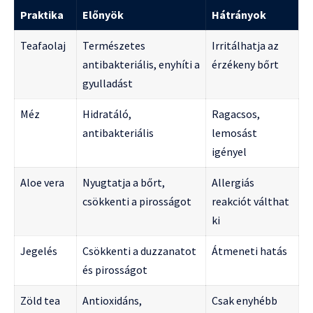
Praktika
Előnyök
Hátrányok
Teafaolaj
Természetes
Irritálhatja az
antibakteriális, enyhíti a
érzékeny bőrt
gyulladást
Méz
Hidratáló,
Ragacsos,
antibakteriális
lemosást
igényel
Aloe vera
Nyugtatja a bőrt,
Allergiás
csökkenti a pirosságot
reakciót válthat
ki
Jegelés
Csökkenti a duzzanatot
Átmeneti hatás
és pirosságot
Zöld tea
Antioxidáns,
Csak enyhébb