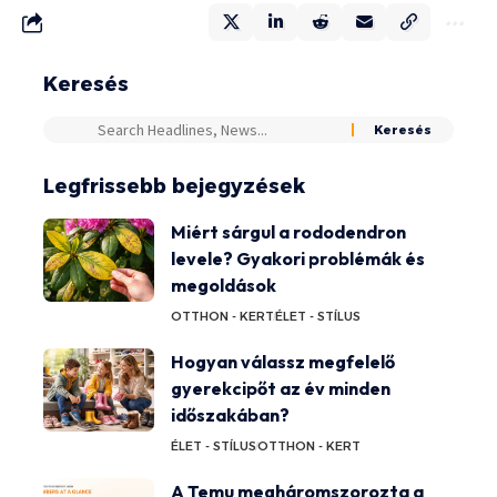
Keresés
Legfrissebb bejegyzések
Miért sárgul a rododendron
levele? Gyakori problémák és
megoldások
OTTHON - KERT
ÉLET - STÍLUS
Hogyan válassz megfelelő
gyerekcipőt az év minden
időszakában?
ÉLET - STÍLUS
OTTHON - KERT
A Temu megháromszorozta a