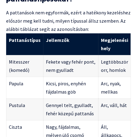
A pattanások nem egyformák, ezért a hatékony kezeléshez
először meg kell tudni, milyen típussal állsz szemben. Az
alábbi táblázat segít az azonosításban:
Pattanástípus
Jellemzők
Megjelenési
hely
Mitesszer
Fekete vagy fehér pont,
Legtöbbször
(komedó)
nem gyulladt
orr, homlok
Papula
Kicsi, piros, enyhén
Arc, nyak,
fájdalmas göb
mellkas
Pustula
Gennyel telt, gyulladt,
Arc, váll, hát
fehér közepű pattanás
Ciszta
Nagy, fájdalmas,
Áll,
mélyen ülő csomó
állkapocs,