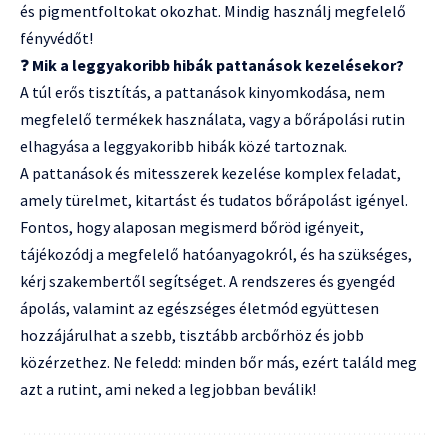
és pigmentfoltokat okozhat. Mindig használj megfelelő
fényvédőt!
❓
Mik a leggyakoribb hibák pattanások kezelésekor?
A túl erős tisztítás, a pattanások kinyomkodása, nem
megfelelő termékek használata, vagy a bőrápolási rutin
elhagyása a leggyakoribb hibák közé tartoznak.
A pattanások és mitesszerek kezelése komplex feladat,
amely türelmet, kitartást és tudatos bőrápolást igényel.
Fontos, hogy alaposan megismerd bőröd igényeit,
tájékozódj a megfelelő hatóanyagokról, és ha szükséges,
kérj szakembertől segítséget. A rendszeres és gyengéd
ápolás, valamint az egészséges életmód együttesen
hozzájárulhat a szebb, tisztább arcbőrhöz és jobb
közérzethez. Ne feledd: minden bőr más, ezért találd meg
azt a rutint, ami neked a legjobban beválik!