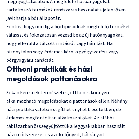
megnyugtatásában. A megfelelő hatóanyagokat
tartalmazó termékek rendszeres használata jelentősen
javíthatja a bőr állapotát.
Fontos, hogy mindig a bőrtípusodnak megfelelő terméket
válassz, és fokozatosan vezesd be az új hatóanyagokat,
hogy elkerüld a túlzott irritációt vagy hámlást. Ha
bizonytalan vagy, érdemes kérni a gyógyszerész vagy
bőrgyógyász tanácsát.
Otthoni praktikák és házi
megoldások pattanásokra
Sokan keresnek természetes, otthon is könnyen
alkalmazható megoldásokat a pattanások ellen. Néhány
házi praktika valóban segíthet enyhébb esetekben, de
érdemes megfontoltan alkalmazni őket. Az alábbi
táblázatban összegyűjtöttük a leggyakrabban használt
házi módszereket és azok előnyeit, hátrányait: