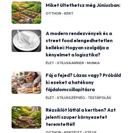
Miket ültethetsz még Júniusban:
OTTHON - KERT
A modern rendezvények és a
street food elengedhetetlen
kellékei: Hogyan szolgálja a
kényelmet a logisztika?
ÉLET - STÍLUS
KARRIER - MUNKA
Fáj a fejed? Lázas vagy? Próbáld
ki ezeket a hatékony
fájdalomcsillapításra
ÉLET - STÍLUS
SZÉPSÉG - TESTÁPOLÁS
Rézsiklót láttál a kertben? Azt
jelenti szuper környezetet
teremtettél!
OTTHON - KERT
ÉLET - STÍLUS