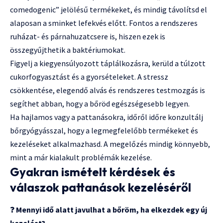
comedogenic” jelölésű termékeket, és mindig távolítsd el
alaposan a sminket lefekvés előtt. Fontos a rendszeres
ruházat- és párnahuzatcsere is, hiszen ezek is
összegyűjthetik a baktériumokat.
Figyelj a kiegyensúlyozott táplálkozásra, kerüld a túlzott
cukorfogyasztást és a gyorsételeket. A stressz
csökkentése, elegendő alvás és rendszeres testmozgás is
segíthet abban, hogy a bőröd egészségesebb legyen.
Ha hajlamos vagy a pattanásokra, időről időre konzultálj
bőrgyógyásszal, hogy a legmegfelelőbb termékeket és
kezeléseket alkalmazhasd. A megelőzés mindig könnyebb,
mint a már kialakult problémák kezelése.
Gyakran ismételt kérdések és
válaszok pattanások kezeléséről
❓
Mennyi idő alatt javulhat a bőröm, ha elkezdek egy új