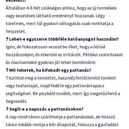
kezelést?
Általában 4-6 hét szükséges ahhoz, hogy az új termékek
vagy kezelések látható eredményt hozzanak. Légy
türelmes, mert túl gyakori váltogatás csak ronthatja a
helyzetet.
❓
Lehet-e egyszerre többféle hatóanyagot használni?
Igen, de fokozatosan vezesd be őket, hogy a bőröd
hozzászokjon, és elkerüld az irritációt. Például szalicilsavat
és niacinamidot gyakran jól lehet kombinálni.
❓
Mit tehetek, ha kifakadt egy pattanás?
Tisztítsd meg a területet, használj fertőtlenítő tonikot
vagy teafaolajat, majd fedd le egy pattanástapasz
segítségével. Ne piszkáld tovább, mert így megelőzhető a
hegesedés.
❓
Segít-e a napozás a pattanásokon?
A nap rövid távon száríthatja a pattanásokat, de hosszú
távon inkább rontja a bőr állapotát, fokozza a gyulladást