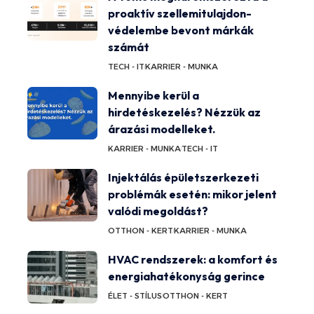
proaktív szellemitulajdon-
védelembe bevont márkák
számát
TECH - IT
KARRIER - MUNKA
Mennyibe kerül a
hirdetéskezelés? Nézzük az
árazási modelleket.
KARRIER - MUNKA
TECH - IT
Injektálás épületszerkezeti
problémák esetén: mikor jelent
valódi megoldást?
OTTHON - KERT
KARRIER - MUNKA
HVAC rendszerek: a komfort és
energiahatékonyság gerince
ÉLET - STÍLUS
OTTHON - KERT