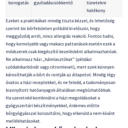
borogatás
gyulladáscsökkentő
tünetekre
hatékony
Ezeket a praktikákat mindig tiszta kézzel, és lehetőség
szerint kis bőrfelületen próbáld ki először, hogy
meggyőződj arról, nincs allergiás reakció. Fontos tudni,
hogy komolyabb vagy makacs pattanások esetén ezek a
módszerek csak kiegészítő kezelésként alkalmazhatóak.
Ne alkalmazz házi „hámlasztókat” (például
szódabikarbónát vagy citromlevet), mert ezek könnyen
károsíthatják a bőrt és rontják az állapotot. Mindig légy
óvatos a házi receptekkel, és ne feledd, a tudományosan
bizonyított hatóanyagok általában megbízhatóbbak.
Ha szeretnéd kombinálni a házi megoldásokat a
gyógyszertári készítményekkel, érdemes előtte
bőrgyógyásszal konzultálni, hogy elkerüld a nem kívánt
mellékhatásokat.