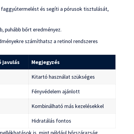
 faggyútermelést és segíti a pórusok tisztulását,
b, puhább bőrt eredményez.
redményekre számíthatsz a retinol rendszeres
 javulás
Megjegyzés
Kitartó használat szükséges
Fényvédelem ajánlott
Kombinálható más kezelésekkel
Hidratálás fontos
ellékhatások is, mint például bőrszárazság,