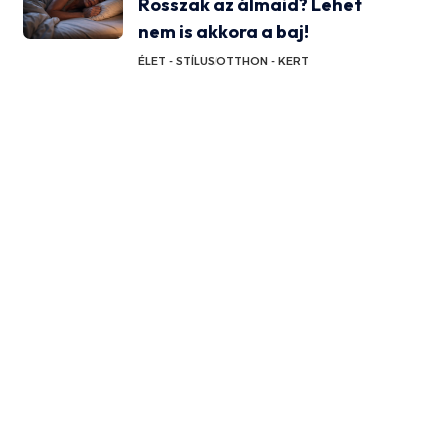
Rosszak az álmaid? Lehet
nem is akkora a baj!
ÉLET - STÍLUS
OTTHON - KERT