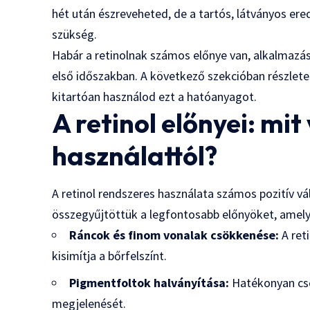
hét után észreveheted, de a tartós, látványos e
szükség.
Habár a retinolnak számos előnye van, alkalmazás
első időszakban. A következő szekcióban részlete
kitartóan használod ezt a hatóanyagot.
A retinol előnyei: mi
használattól?
A retinol rendszeres használata számos pozitív v
összegyűjtöttük a legfontosabb előnyöket, amely
Ráncok és finom vonalak csökkenése:
A ret
kisimítja a bőrfelszínt.
Pigmentfoltok halványítása:
Hatékonyan csö
megjelenését.