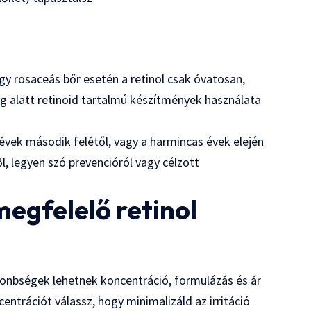
y rosaceás bőr esetén a retinol csak óvatosan,
g alatt retinoid tartalmú készítmények használata
 évek második felétől, vagy a harmincas évek elején
l, legyen szó prevencióról vagy célzott
megfelelő retinol
önbségek lehetnek koncentráció, formulázás és ár
ntrációt válassz, hogy minimalizáld az irritáció