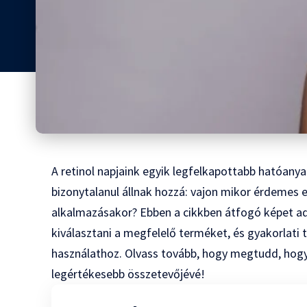
A retinol napjaink egyik legfelkapottabb hatóan
bizonytalanul állnak hozzá: vajon mikor érdemes el
alkalmazásakor? Ebben a cikkben átfogó képet adu
kiválasztani a megfelelő terméket, és gyakorlati 
használathoz. Olvass tovább, hogy megtudd, hogya
legértékesebb összetevőjévé!