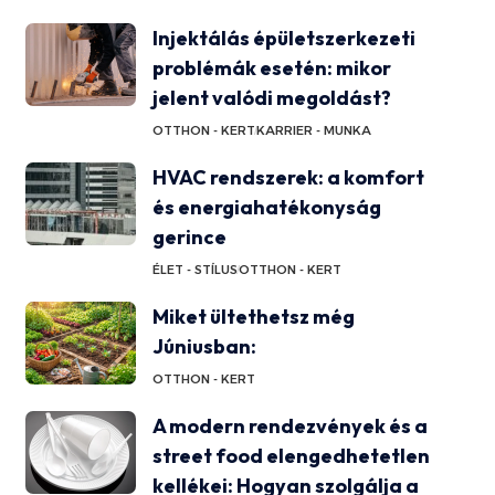
Injektálás épületszerkezeti
problémák esetén: mikor
jelent valódi megoldást?
OTTHON - KERT
KARRIER - MUNKA
HVAC rendszerek: a komfort
és energiahatékonyság
gerince
ÉLET - STÍLUS
OTTHON - KERT
Miket ültethetsz még
Júniusban:
OTTHON - KERT
A modern rendezvények és a
street food elengedhetetlen
kellékei: Hogyan szolgálja a