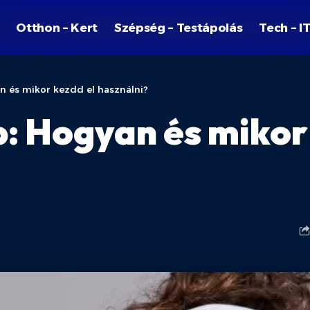
Otthon – Kert
Szépség – Testápolás
Tech – I
an és mikor kezdd el használni?
p: Hogyan és mikor