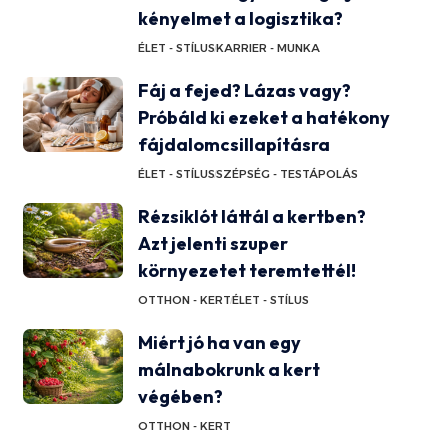
kényelmet a logisztika?
ÉLET - STÍLUS
KARRIER - MUNKA
Fáj a fejed? Lázas vagy?
Próbáld ki ezeket a hatékony
fájdalomcsillapításra
ÉLET - STÍLUS
SZÉPSÉG - TESTÁPOLÁS
Rézsiklót láttál a kertben?
Azt jelenti szuper
környezetet teremtettél!
OTTHON - KERT
ÉLET - STÍLUS
Miért jó ha van egy
málnabokrunk a kert
végében?
OTTHON - KERT