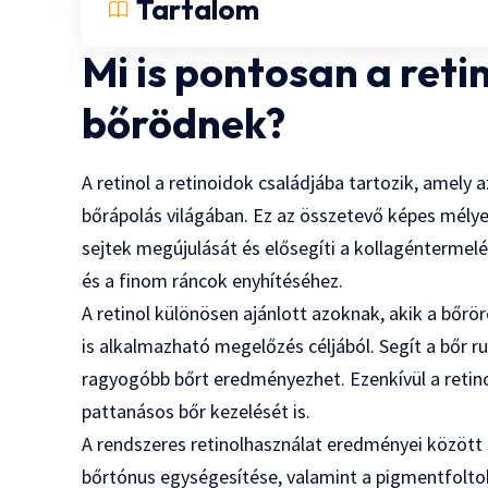
Tartalom
Mi is pontosan a retin
bőrödnek?
A retinol a retinoidok családjába tartozik, amely
bőrápolás világában. Ez az összetevő képes mélyen
sejtek megújulását és elősegíti a kollagéntermelés
és a finom ráncok enyhítéséhez.
A retinol különösen ajánlott azoknak, akik a bőrör
is alkalmazható megelőzés céljából. Segít a bőr 
ragyogóbb bőrt eredményezhet. Ezenkívül a reti
pattanásos bőr kezelését is.
A rendszeres retinolhasználat eredményei között
bőrtónus egységesítése, valamint a pigmentfoltok