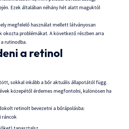
lején. Ezek általában néhány hét alatt maguktól
amely megfelelő használat mellett látványosan
ok okozta problémákat. A következő részben arra
 a rutinodba.
eni a retinol
tt, sokkal inkább a bőr aktuális állapotától függ.
évek közepétől érdemes megfontolni, különösen ha
dokolt retinolt bevezetni a bőrápolásba:
i ráncok
lőket) tapasztalsz