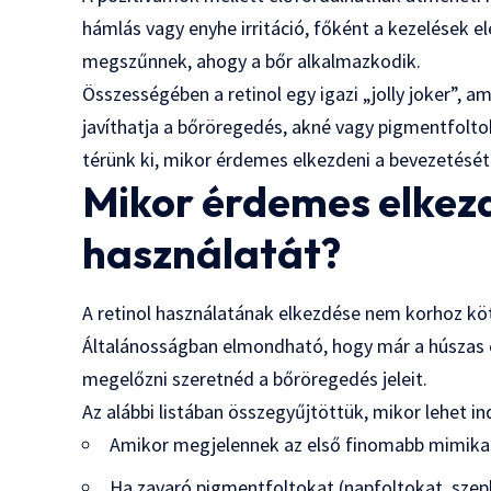
hámlás vagy enyhe irritáció, főként a kezelések e
megszűnnek, ahogy a bőr alkalmazkodik.
Összességében a retinol egy igazi „jolly joker”, 
javíthatja a bőröregedés, akné vagy pigmentfolt
térünk ki, mikor érdemes elkezdeni a bevezetését
Mikor érdemes elkezd
használatát?
A retinol használatának elkezdése nem korhoz kötö
Általánosságban elmondható, hogy már a húszas 
megelőzni szeretnéd a bőröregedés jeleit.
Az alábbi listában összegyűjtöttük, mikor lehet in
Amikor megjelennek az első finomabb mimika
Ha zavaró pigmentfoltokat (napfoltokat, szep