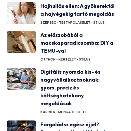
Hajhullás ellen: A gyökerektől
a hajvégekig tartó megoldás
SZÉPSÉG - TESTÁPOLÁS
ÉLET - STÍLUS
Az előszobából a
macskaparadicsomba: DIY a
TEMU-val
OTTHON - KERT
ÉLET - STÍLUS
Digitális nyomda kis- és
nagyvállalkozásoknak:
gyors, precíz és
költséghatékony
megoldások
KARRIER - MUNKA
TECH - IT
Forgolódsz egész éjjel?