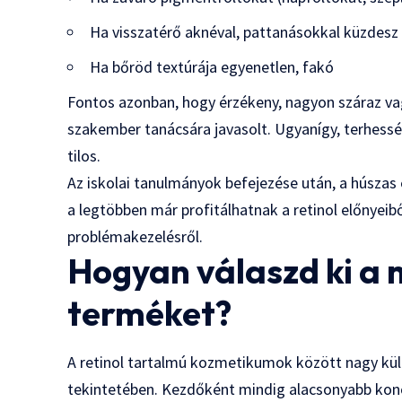
Ha visszatérő aknéval, pattanásokkal küzdesz
Ha bőröd textúrája egyenetlen, fakó
Fontos azonban, hogy érzékeny, nagyon száraz vag
szakember tanácsára javasolt. Ugyanígy, terhessé
tilos.
Az iskolai tanulmányok befejezése után, a húszas
a legtöbben már profitálhatnak a retinol előnyeibő
problémakezelésről.
Hogyan válaszd ki a 
terméket?
A retinol tartalmú kozmetikumok között nagy kül
tekintetében. Kezdőként mindig alacsonyabb konce