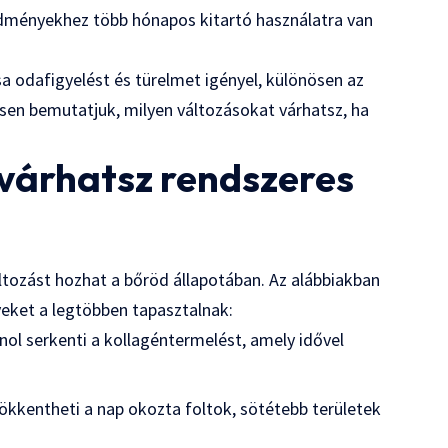
redményekhez több hónapos kitartó használatra van
a odafigyelést és türelmet igényel, különösen az
sen bemutatjuk, milyen változásokat várhatsz, ha
t várhatsz rendszeres
áltozást hozhat a bőröd állapotában. Az alábbiakban
eket a legtöbben tapasztalnak:
inol serkenti a kollagéntermelést, amely idővel
kkentheti a nap okozta foltok, sötétebb területek