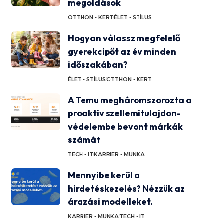
megoldások
OTTHON - KERT
ÉLET - STÍLUS
Hogyan válassz megfelelő
gyerekcipőt az év minden
időszakában?
ÉLET - STÍLUS
OTTHON - KERT
A Temu megháromszorozta a
proaktív szellemitulajdon-
védelembe bevont márkák
számát
TECH - IT
KARRIER - MUNKA
Mennyibe kerül a
hirdetéskezelés? Nézzük az
árazási modelleket.
KARRIER - MUNKA
TECH - IT