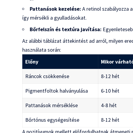
Pattanások kezelése:
A retinol szabályozza a
így mérsékli a gyulladásokat.
Bőrfelszín és textúra javítása:
Egyenleteseb
Az alábbi táblázat áttekintést ad arról, milyen e
használata során:
Előny
Mikor várható
Ráncok csökkenése
8-12 hét
Pigmentfoltok halványulása
6-10 hét
Pattanások mérséklése
4-8 hét
Bőrtónus egységesítése
8-12 hét
A pozitívumok mellett előfordulhatnak átmeneti m