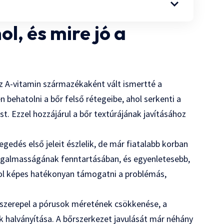
ol, és mire jó a
 az A-vitamin származékaként vált ismertté a
 behatolni a bőr felső rétegeibe, ahol serkenti a
t. Ezzel hozzájárul a bőr textúrájának javításához
egedés első jeleit észlelik, de már fiatalabb korban
rugalmasságának fenntartásában, és egyenletesebb,
nol képes hatékonyan támogatni a problémás,
 szerepel a pórusok méretének csökkenése, a
 halványítása. A bőrszerkezet javulását már néhány