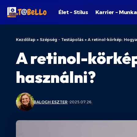
Élet – Stílus
Karrier – Munka
Kezdőlap
»
Szépség - Testápolás
»
A retinol-körkép: Hogy
A retinol-körké
használni?
BALOGH ESZTER
2025.07.26.