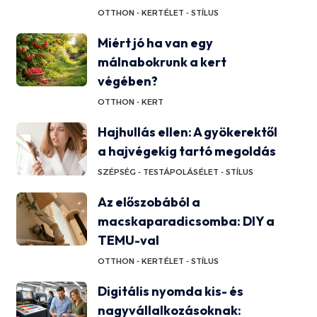
OTTHON - KERT
ÉLET - STÍLUS
Miért jó ha van egy
málnabokrunk a kert
végében?
OTTHON - KERT
Hajhullás ellen: A gyökerektől
a hajvégekig tartó megoldás
SZÉPSÉG - TESTÁPOLÁS
ÉLET - STÍLUS
Az előszobából a
macskaparadicsomba: DIY a
TEMU-val
OTTHON - KERT
ÉLET - STÍLUS
Digitális nyomda kis- és
nagyvállalkozásoknak: