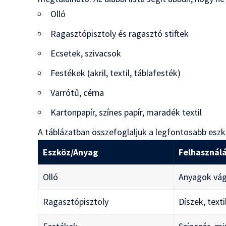
Olló
Ragasztópisztoly és ragasztó stiftek
Ecsetek, szivacsok
Festékek (akril, textil, táblafesték)
Varrótű, cérna
Kartonpapír, színes papír, maradék textil
A táblázatban összefoglaljuk a legfontosabb eszkö
Eszköz/Anyag
Felhasznál
Olló
Anyagok vág
Ragasztópisztoly
Díszek, text