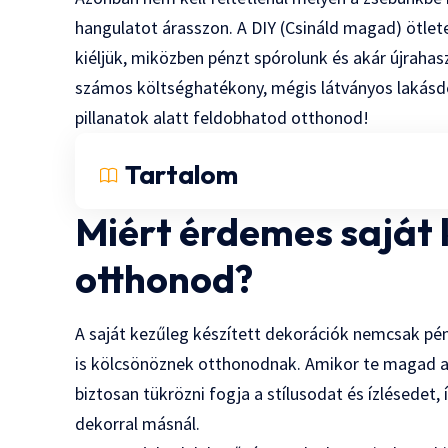
hangulatot árasszon. A DIY (Csináld magad) ötlet
kiéljük, miközben pénzt spórolunk és akár újrahas
számos költséghatékony, mégis látványos lakásde
pillanatok alatt feldobhatod otthonod!
Tartalom
Miért érdemes saját 
otthonod?
A saját kezűleg készített dekorációk nemcsak p
is kölcsönöznek otthonodnak. Amikor te magad 
biztosan tükrözni fogja a stílusodat és ízlésedet,
dekorral másnál.