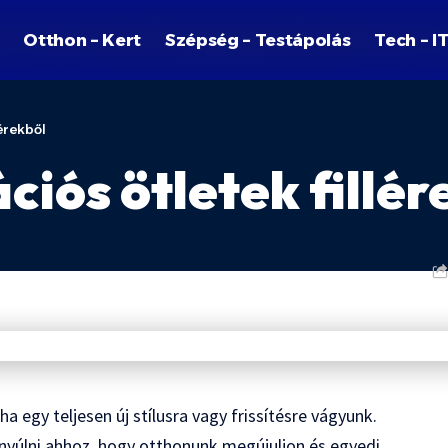
Otthon – Kert
Szépség – Testápolás
Tech – I
érekből
iós ötletek fillér
 egy teljesen új stílusra vagy frissítésre vágyunk.
nyúlni ahhoz, hogy otthonunk megújuljon és egyedi