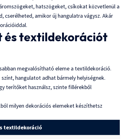
áromszögeket, hatszögeket, csíkokat közvetlenül a
d, cserélheted, amikor új hangulatra vágysz. Akár
orációiddal.
 és textildekorációt
sabban megvalósítható eleme a textildekoráció.
j színt, hangulatot adhat bármely helyiségnek.
 terítőket használsz, szinte fillérekből
kból milyen dekorációs elemeket készíthetsz
 textildekoráció