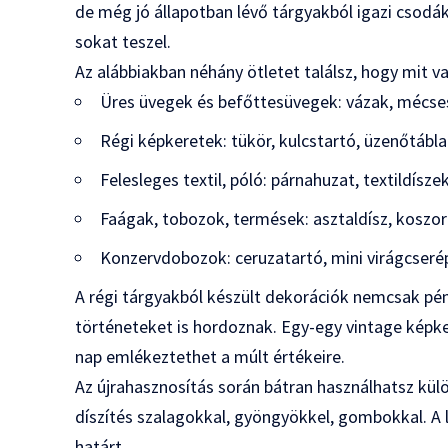
de még jó állapotban lévő tárgyakból igazi csodá
sokat teszel.
Az alábbiakban néhány ötletet találsz, hogy mit va
Üres üvegek és befőttesüvegek: vázak, mécses
Régi képkeretek: tükör, kulcstartó, üzenőtábla
Felesleges textil, póló: párnahuzat, textildíszek
Faágak, tobozok, termések: asztaldísz, koszo
Konzervdobozok: ceruzatartó, mini virágcseré
A régi tárgyakból készült dekorációk nemcsak p
történeteket is hordoznak. Egy-egy vintage képke
nap emlékeztethet a múlt értékeire.
Az újrahasznosítás során bátran használhatsz külö
díszítés szalagokkal, gyöngyökkel, gombokkal. A
határt.