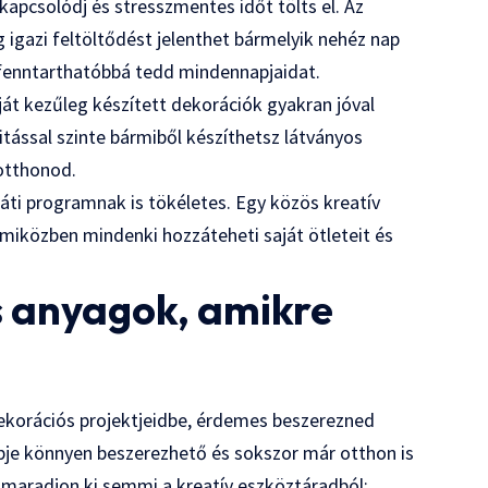
kapcsolódj és stresszmentes időt tölts el. Az
 igazi feltöltődést jelenthet bármelyik nehéz nap
 fenntarthatóbbá tedd mindennapjaidat.
t kezűleg készített dekorációk gyakran jóval
vitással szinte bármiből készíthetsz látványos
 otthonod.
ráti programnak is tökéletes. Egy közös kreatív
 miközben mindenki hozzáteheti saját ötleteit és
s anyagok, amikre
dekorációs projektjeidbe, érdemes beszerezned
bje könnyen beszerezhető és sokszor már otthon is
e maradjon ki semmi a kreatív eszköztáradból: