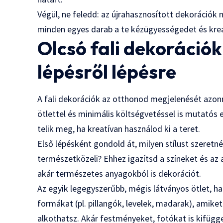
Végül, ne feledd: az újrahasznosított dekorációk 
minden egyes darab a te kézügyességedet és kreat
Olcsó fali dekorációk
lépésről lépésre
A fali dekorációk az otthonod megjelenését azon
ötlettel és minimális költségvetéssel is mutatós e
telik meg, ha kreatívan használod ki a teret.
Első lépésként gondold át, milyen stílust szeretn
természetközeli? Ehhez igazítsd a színeket és az 
akár természetes anyagokból is dekorációt.
Az egyik legegyszerűbb, mégis látványos ötlet, h
formákat (pl. pillangók, levelek, madarak), amiket
alkothatsz. Akár festményeket, fotókat is kifügge