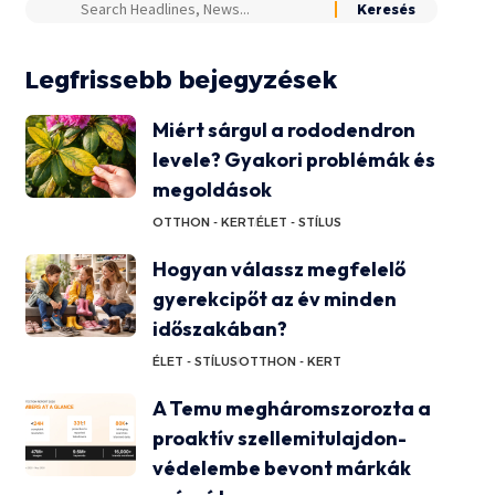
Legfrissebb bejegyzések
Miért sárgul a rododendron
levele? Gyakori problémák és
megoldások
OTTHON - KERT
ÉLET - STÍLUS
Hogyan válassz megfelelő
gyerekcipőt az év minden
időszakában?
ÉLET - STÍLUS
OTTHON - KERT
A Temu megháromszorozta a
proaktív szellemitulajdon-
védelembe bevont márkák