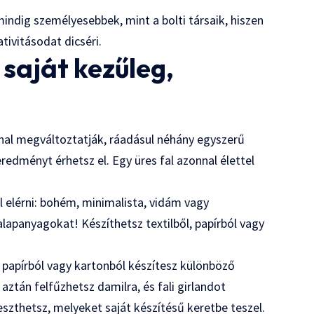
mindig személyesebbek, mint a bolti társaik, hiszen
ivitásodat dicséri.
 saját kezűleg,
nal megváltoztatják, ráadásul néhány egyszerű
redményt érhetsz el. Egy üres fal azonnal élettel
él elérni: bohém, minimalista, vidám vagy
alapanyagokat! Készíthetsz textilből, papírból vagy
a papírból vagy kartonból készítesz különböző
 aztán felfűzhetsz damilra, és fali girlandot
szthetsz, melyeket saját készítésű keretbe teszel.