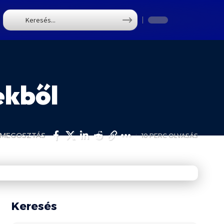
T
ekből
MEGOSZTÁS
10 PERC OLVASÁS
Keresés