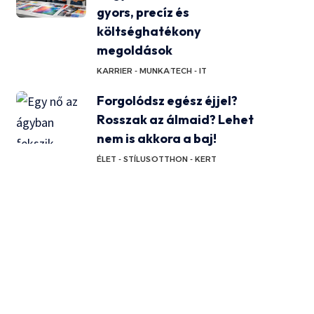
gyors, precíz és
költséghatékony
megoldások
KARRIER - MUNKA
TECH - IT
Forgolódsz egész éjjel?
Rosszak az álmaid? Lehet
nem is akkora a baj!
ÉLET - STÍLUS
OTTHON - KERT