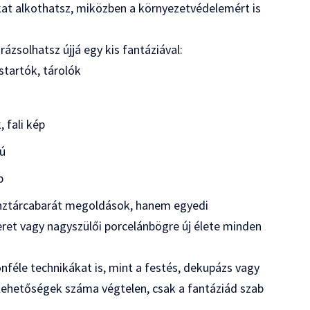
kat alkothatsz, miközben a környezetvédelemért is
rázsolhatsz újjá egy kis fantáziával:
tartók, tárolók
, fali kép
rú
p
énztárcabarát megoldások, hanem egyedi
ret vagy nagyszülői porcelánbögre új élete minden
nféle technikákat is, mint a festés, dekupázs vagy
 lehetőségek száma végtelen, csak a fantáziád szab