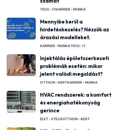
számát
TECH - IT
KARRIER - MUNKA
Mennyibe kerül a
hirdetéskezelés? Nézzük az
árazási modelleket.
KARRIER - MUNKA
TECH - IT
Injektálás épületszerkezeti
problémák esetén: mikor
jelent valódi megoldást?
OTTHON - KERT
KARRIER - MUNKA
HVAC rendszerek: a komfort
és energiahatékonyság
gerince
ÉLET - STÍLUS
OTTHON - KERT