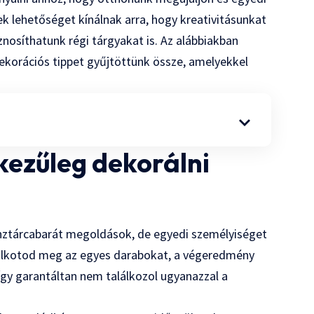
ek lehetőséget kínálnak arra, hogy kreativitásunkat
znosíthatunk régi tárgyakat is. Az alábbiakban
korációs tippet gyűjtöttünk össze, amelyekkel
kezűleg dekorálni
énztárcabarát megoldások, de egyedi személyiséget
alkotod meg az egyes darabokat, a végeredmény
 így garantáltan nem találkozol ugyanazzal a