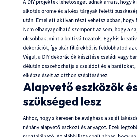
A DIY projektek lehetőséget adnak arra is, hogy ki
alkotás öröme és a kész tárgyak feletti büszkeség
után. Emellett aktívan részt vehetsz abban, hogy
Nem elhanyagolható szempont az sem, hogy a sajá
olcsóbbak, mint a bolti változatok. Egy kis kreati
dekorációt, így akár fillérekből is feldobhatod az
Végül, a DIY dekorációk készítése családi vagy ba
délután összehozhatja a családot és a barátokat,
elképzeléseit az otthon szépítéséhez.
Alapvető eszközök é
szükséged lesz
Ahhoz, hogy sikeresen belevághass a saját lakás
néhány alapvető eszközt és anyagot. Ezek legtöb
megtalálható. Az alábbi lista segít abban, hogy n