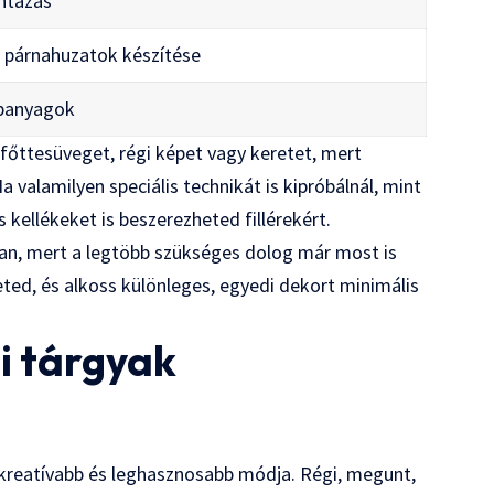
intázás
, párnahuzatok készítése
apanyagok
főttesüveget, régi képet vagy keretet, mert
 valamilyen speciális technikát is kipróbálnál, mint
kellékeket is beszerezheted fillérekért.
ban, mert a legtöbb szükséges dolog már most is
eted, és alkoss különleges, egyedi dekort minimális
i tárgyak
gkreatívabb és leghasznosabb módja. Régi, megunt,