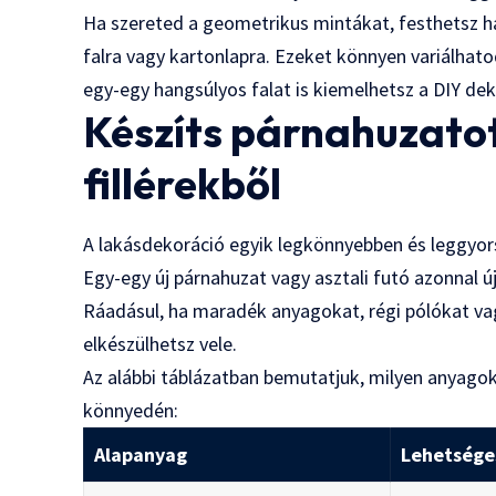
Ha szereted a geometrikus mintákat, festhetsz h
falra vagy kartonlapra. Ezeket könnyen variálhato
egy-egy hangsúlyos falat is kiemelhetsz a DIY dek
Készíts párnahuzatot
fillérekből
A lakásdekoráció egyik legkönnyebben és leggyor
Egy-egy új párnahuzat vagy asztali futó azonnal ú
Ráadásul, ha maradék anyagokat, régi pólókat vagy
elkészülhetsz vele.
Az alábbi táblázatban bemutatjuk, milyen anyago
könnyedén:
Alapanyag
Lehetséges