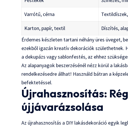
Festékek
Színezés, m
Varrótű, cérna
Textildíszek
Karton, papír, textil
Díszítés, al
Érdemes készleten tartani néhány üres üveget, be
ezekből igazán kreatív dekorációk születhetnek. Ha
a dekupázs vagy sablonfestés, az ehhez szükséges 
Az alapanyagok beszerzésénél nézz körül a lakás
rendelkezésedre állhat! Használd bátran a képzel
befektetéssel.
Újrahasznosítás: Rég
újjávarázsolása
Az újrahasznosítás a DIY lakásdekoráció egyik le