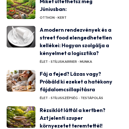
Miket ültethetsz még
Júniusban:
OTTHON - KERT
A modern rendezvények és a
street food elengedhetetlen
kellékei: Hogyan szolgálja a
kényelmet a logisztika?
ÉLET - STÍLUS
KARRIER - MUNKA
Fáj a fejed? Lázas vagy?
Próbáld ki ezeket a hatékony
fájdalomcsillapításra
ÉLET - STÍLUS
SZÉPSÉG - TESTÁPOLÁS
Rézsiklót láttál a kertben?
Azt jelenti szuper
környezetet teremtettél!