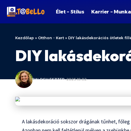
Élet – Stílus
Karrier – Munka
Kezdőlap
»
Otthon - Kert
»
DIY lakásdekorációs ötletek fill
DIY lakásdekorác
BALOGH ESZTER
2025.10.02.
A lakásdekoráció sokszor drágának tűnhet, főleg ha
Azonban nem kell feltétlenül mélyen a zsebünkbe 