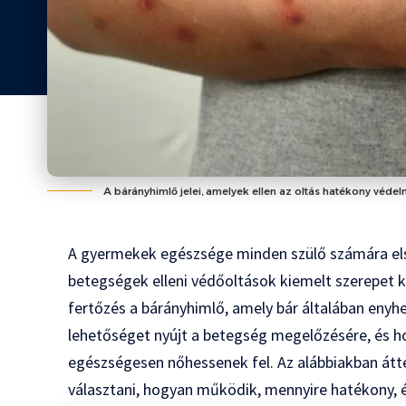
A bárányhimlő jelei, amelyek ellen az oltás hatékony védelm
A gyermekek egészsége minden szülő számára els
betegségek elleni védőoltások kiemelt szerepet ka
fertőzés a bárányhimlő, amely bár általában enyh
lehetőséget nyújt a betegség megelőzésére, és h
egészségesen nőhessenek fel. Az alábbiakban átte
választani, hogyan működik, mennyire hatékony, 