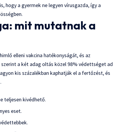
 is, hogy a gyermek ne legyen vírusgazda, így a
zösségben.
ga: mit mutatnak a
imlő elleni vakcina hatékonyságát, és az
szerint a két adag oltás közel 98% védettséget ad
 nagyon kis százalékban kaphatják el a fertőzést, és
.
e teljesen kivédhető.
nyes eset.
 védettebbek.