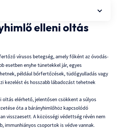
himlő elleni oltás
l fertőző vírusos betegség, amely főként az óvodás-
öbb esetben enyhe tünetekkel jár, egyes
etnek, például bőrfertőzések, tüdőgyulladás vagy
ázi kezelést és hosszabb lábadozást tehetnek
 oltás elérhető, jelentősen csökkent a súlyos
vezetése óta a bárányhimlőhöz kapcsolódó
ian visszaesett. A közösségi védettség révén nem
b, immunhiányos csoportok is védve vannak.