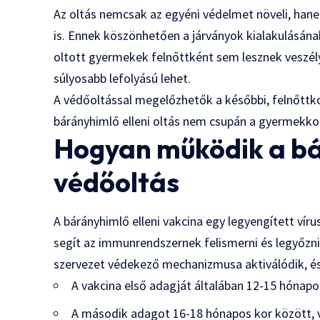
Az oltás nemcsak az egyéni védelmet növeli, han
is. Ennek köszönhetően a járványok kialakulásána
oltott gyermekek felnőttként sem lesznek veszél
súlyosabb lefolyású lehet.
A védőoltással megelőzhetők a későbbi, felnőttko
bárányhimlő elleni oltás nem csupán a gyermekko
Hogyan működik a bá
védőoltás
A bárányhimlő elleni vakcina egy legyengített vír
segít az immunrendszernek felismerni és legyőzni
szervezet védekező mechanizmusa aktiválódik, és 
A vakcina első adagját általában 12-15 hónapo
A második adagot 16-18 hónapos kor között, v