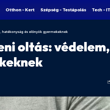
Otthon – Kert
Szépség – Testápolás
Tech – I
em, hatékonyság és előnyök gyermekeknek
eni oltás: védelem
ekeknek