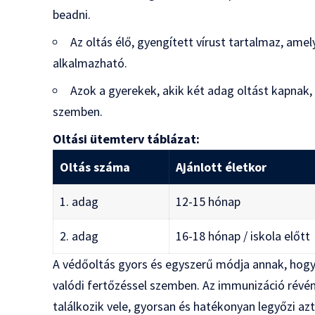
beadni.
Az oltás élő, gyengített vírust tartalmaz, a
alkalmazható.
Azok a gyerekek, akik két adag oltást kapnak,
szemben.
Oltási ütemterv táblázat:
Oltás száma
Ajánlott életkor
1. adag
12-15 hónap
2. adag
16-18 hónap / iskola előtt
A védőoltás gyors és egyszerű módja annak, hog
valódi fertőzéssel szemben. Az immunizáció révén 
találkozik vele, gyorsan és hatékonyan legyőzi azt