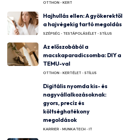
OTTHON - KERT
Hajhullás ellen: A gyökerektől
a hajvégekig tartó megoldás
SZÉPSÉG - TESTÁPOLÁS
ÉLET - STÍLUS
Az előszobából a
macskaparadicsomba: DIY a
TEMU-val
OTTHON - KERT
ÉLET - STÍLUS
Digitális nyomda kis- és
nagyvállalkozásoknak:
gyors, precíz és
költséghatékony
megoldások
KARRIER - MUNKA
TECH - IT