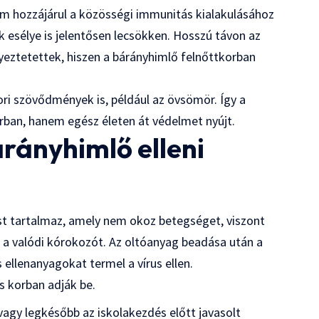
em hozzájárul a közösségi immunitás kialakulásához
k esélye is jelentősen lecsökken. Hosszú távon az
yeztetettek, hiszen a bárányhimlő felnőttkorban
ri szövődmények is, például az övsömör. Így a
rban, hanem egész életen át védelmet nyújt.
rányhimlő elleni
ust tartalmaz, amely nem okoz betegséget, viszont
 a valódi kórokozót. Az oltóanyag beadása után a
ellenanyagokat termel a vírus ellen.
s korban adják be.
agy legkésőbb az iskolakezdés előtt javasolt