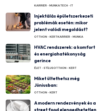
KARRIER - MUNKA
TECH - IT
Injektálás épületszerkezeti
problémák esetén: mikor
jelent valódi megoldást?
OTTHON - KERT
KARRIER - MUNKA
HVAC rendszerek: a komfort
és energiahatékonyság
gerince
ÉLET - STÍLUS
OTTHON - KERT
Miket ültethetsz még
Júniusban:
OTTHON - KERT
A modern rendezvények és a
street food elengedhetetlen