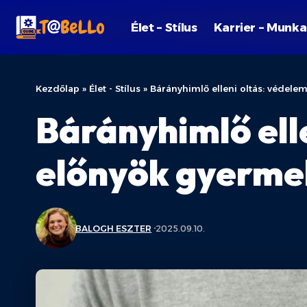
Élet – Stílus
Karrier – Munka
Kezdőlap
»
Élet - Stílus
»
Bárányhimlő elleni oltás: védel
Bárányhimlő ell
előnyök gyerm
BALOGH ESZTER
2025.09.10.