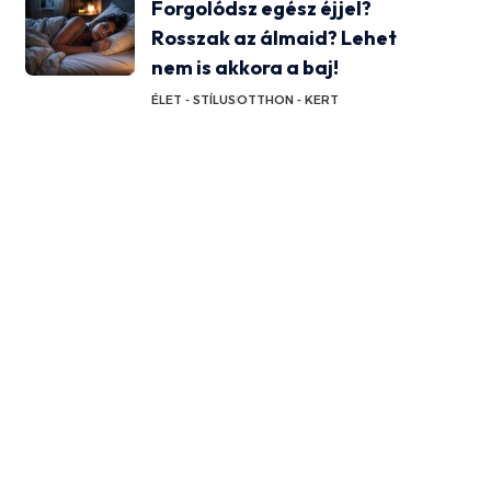
Forgolódsz egész éjjel?
Rosszak az álmaid? Lehet
nem is akkora a baj!
ÉLET - STÍLUS
OTTHON - KERT