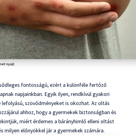
et nyújt.
ődleges fontosságú, ezért a különféle fertőző
pnak napjainkban. Egyik ilyen, rendkívül gyakori
e lefolyású, szövődményeket is okozhat. Az oltás
ozzájárul ahhoz, hogy a gyermekek biztonságban és
kintjük, miért érdemes a bárányhimlő elleni oltást
és milyen előnyökkel jár a gyermekek számára.