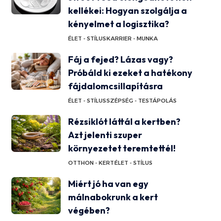
kellékei: Hogyan szolgálja a
kényelmet a logisztika?
ÉLET - STÍLUS
KARRIER - MUNKA
Fáj a fejed? Lázas vagy?
Próbáld ki ezeket a hatékony
fájdalomcsillapításra
ÉLET - STÍLUS
SZÉPSÉG - TESTÁPOLÁS
Rézsiklót láttál a kertben?
Azt jelenti szuper
környezetet teremtettél!
OTTHON - KERT
ÉLET - STÍLUS
Miért jó ha van egy
málnabokrunk a kert
végében?