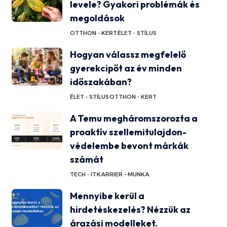
levele? Gyakori problémák és
megoldások
OTTHON - KERT
ÉLET - STÍLUS
Hogyan válassz megfelelő
gyerekcipőt az év minden
időszakában?
ÉLET - STÍLUS
OTTHON - KERT
A Temu megháromszorozta a
proaktív szellemitulajdon-
védelembe bevont márkák
számát
TECH - IT
KARRIER - MUNKA
Mennyibe kerül a
hirdetéskezelés? Nézzük az
árazási modelleket.