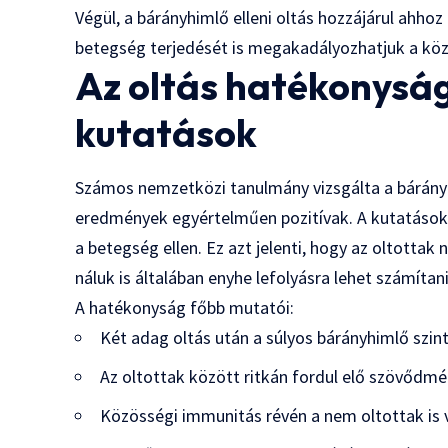
Végül, a bárányhimlő elleni oltás hozzájárul ahhoz
betegség terjedését is megakadályozhatjuk a kö
Az oltás hatékonysá
kutatások
Számos nemzetközi tanulmány vizsgálta a bárányh
eredmények egyértelműen pozitívak. A kutatások 
a betegség ellen. Ez azt jelenti, hogy az oltottak
náluk is általában enyhe lefolyásra lehet számítani
A hatékonyság főbb mutatói:
Két adag oltás után a súlyos bárányhimlő szint
Az oltottak között ritkán fordul elő szövődmé
Közösségi immunitás révén a nem oltottak is