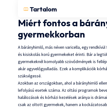
Tartalom
Miért fontos a bárány
gyermekkorban
A bárányhimlő, más néven varicella, egy rendkívü
és kisiskolás korú gyermekeket érinti. Bár a legt
gyermekeknél komolyabb szövődmények is felléph
akár agyvelőgyulladás. Ezek a komplikációk kórh
szükségessé.
Azokban az országokban, ahol a bárányhimlő elleni
lefolyású esetek száma. Az oltási programok be
halálozások és kórházi kezelések aránya is dráma
csak az oltott gyermekek, hanem a kockázatosab