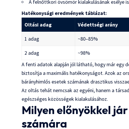
A felnőttkori övsömör kialakulásának esélye i
Hatékonysági eredmények táblázat:
Oltási adag
Védettségi arány
1 adag
~80–85%
2 adag
~98%
A fenti adatok alapján jól látható, hogy már egy dó
biztosítja a maximális hatékonyságot. Azok az ors
bárányhimlős esetek számának drasztikus visszae
Az oltás tehát nemcsak az egyéni, hanem a társada
egészséges közösségek kialakulásához.
Milyen előnyökkel já
számára