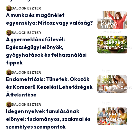
BALOGH ESZTER
A munka és magánélet
KARRIER -
ÉLET -
egyensúlya: Mítosz vagy valóság?
MUNKA
STÍLUS
OTTHON
BALOGH ESZTER
- KERT
A gyermekláncfű levél:
SZÉPSÉG -
Egészségügyi előnyök,
TESTÁPOLÁS
gyógyhatások és felhasználási
tippek
ÉLET -
BALOGH ESZTER
STÍLUS
Endometriózis: Tünetek, Okozók
SZÉPSÉG -
és Korszerű Kezelési Lehetőségek
TESTÁPOLÁS
Áttekintése
ÉLET -
BALOGH ESZTER
STÍLUS
Idegen nyelvek tanulásának
KARRIER
előnyei: tudományos, szakmai és
- MUNKA
személyes szempontok