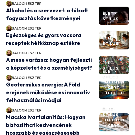
BALOGH ESZTER
Alkohol és a szervezet: a túlzott
ÉLET -
fogyasztás következményei
STÍLUS
BALOGH ESZTER
Egészséges és gyors vacsora
ÉLET -
receptek hétköznap estékre
STÍLUS
BALOGH ESZTER
A mese varázsa: hogyan fejleszti
ÉLET -
a képzeletet és a személyiséget?
STÍLUS
ÉLET -
STÍLUS
BALOGH ESZTER
OTTHON
Geotermikus energia: A Föld
- KERT
erejének működése és innovatív
TECH - IT
felhasználási módjai
ÉLET -
BALOGH ESZTER
STÍLUS
Macska ivartalanítás: Hogyan
OTTHON
biztosíthat kedvencének
- KERT
hosszabb és egészségesebb