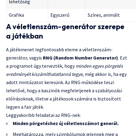
lehetőség
Grafika
Egyszerű
Színes, animált
A véletlenszám-generátor szerepe
a játékban
A játékmenet legfontosabb eleme a véletlenszám-
generátor, vagyis
RNG (Random Number Generator)
. Ezt
a programot úgy tervezték, hogy
minden egyes pörgetés
eredményét kiszámíthatatlanná tegye
, még akkor is, ha egy
adott mintázatot keresünk. Az RNG működése teszi
lehetővé, hogy a kaszinók megfeleljenek a szabályozási
előírásoknak, illetve a játékosok számára is biztosított
legyen a fair játék.
Leggyakoribb feladatai az RNG-nek:
Minden pörgetéshez új véletlenszámot generál.
Meghatározza, mely szimbólumok jelennek meg a