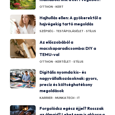
OTTHON - KERT
Hajhullás ellen: A gyökerektől a
hajvégekig tartó megoldás
SZÉPSÉG - TESTÁPOLÁS
ÉLET - STÍLUS
Az előszobából a
macskaparadicsomba: DIY a
TEMU-val
OTTHON - KERT
ÉLET - STÍLUS
Digitális nyomda kis- és
nagyvállalkozásoknak: gyors,
precíz és költséghatékony
megoldások
KARRIER - MUNKA
TECH - IT
Forgolódsz egész éjjel? Rosszak
az álmaid? Lehet nem is akkora a