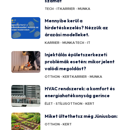
számát
TECH - IT
KARRIER - MUNKA
Mennyibe kerül a
hirdetéskezelés? Nézzük az
árazási modelleket.
KARRIER - MUNKA
TECH - IT
Injektálás épületszerkezeti
problémák esetén: mikor jelent
valódi megoldást?
OTTHON - KERT
KARRIER - MUNKA
HVAC rendszerek: a komfort és
energiahatékonyság gerince
ÉLET - STÍLUS
OTTHON - KERT
Miket ültethetsz még Júniusban:
OTTHON - KERT