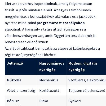
illetve szerverhez kapcsolódnak, amely folyamatosan
frissíti a játék minden elemét. Az egyes szimbólumok
megjelenése, a bónuszjátékok aktiválása és a jackpotok
nyerése mind-mind
programozott szabályokon
alapulnak. A hangsúly a teljes átláthatóságon és a
véletlenszerűségen van, amit független tesztlaborok is
rendszeresen ellenőriznek.
Az alábbi táblázat bemutatja az alapvető különbségeket a
régi és az új nyerőgépek között:
Jellemző
Hagyományos
Modern, digitális
nyerőgép
nyerőgép
Működés
Mechanikus
Szoftveres/elektroniku
Véletlenszerűség
Korlátozott
Teljesen véletlenszerű
Bónusz
Ritka
Gyakori