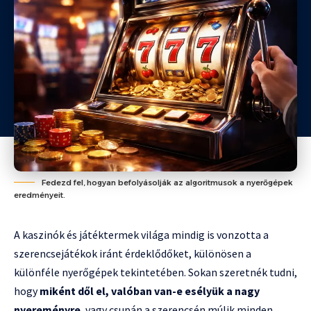
Fedezd fel, hogyan befolyásolják az algoritmusok a nyerőgépek
eredményeit.
A kaszinók és játéktermek világa mindig is vonzotta a
szerencsejátékok iránt érdeklődőket, különösen a
különféle nyerőgépek tekintetében. Sokan szeretnék tudni,
hogy
miként dől el, valóban van-e esélyük a nagy
nyereményre
, vagy csupán a szerencsén múlik minden.