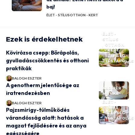
baj!
ÉLET - STÍLUS
OTTHON - KERT
ÉLET -
Ezek is érdekelhetnek
STÍLUS
OTTHON
- KERT
Kövirózsa csepp: Bőrápolás,
SZÉPSÉG -
gyulladáscsökkentés és otthoni
TESTÁPOLÁS
praktikák
BALOGH ESZTER
A genotherm jelentősége az
KARRIER -
iratrendezésben
MUNKA
ÉLET -
BALOGH ESZTER
STÍLUS
Pajzsmirigy-túlműködés
SZÉPSÉG -
várandósság alatt: hatások a
TESTÁPOLÁS
magzat fejlődésére és az anya
egészségére