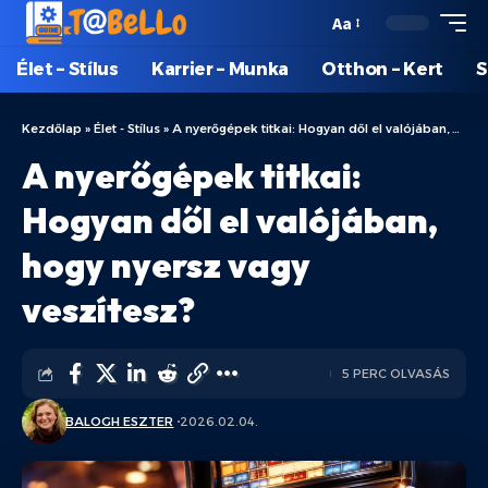
Aa
Élet – Stílus
Karrier – Munka
Otthon – Kert
S
Kezdőlap
»
Élet - Stílus
»
A nyerőgépek titkai: Hogyan dől el valójában, hogy nyersz vagy veszítesz?
A nyerőgépek titkai:
Hogyan dől el valójában,
hogy nyersz vagy
veszítesz?
5 PERC OLVASÁS
BALOGH ESZTER
2026.02.04.