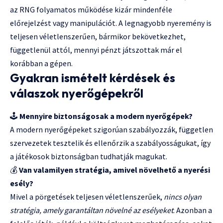
az RNG folyamatos működése kizár mindenféle
előrejelzést vagy manipulációt. A legnagyobb nyeremény is
teljesen véletlenszerűen, bármikor bekövetkezhet,
függetlenül attól, mennyi pénzt játszottak már el
korábban a gépen.
Gyakran ismételt kérdések és
válaszok nyerőgépekről
🕹️
Mennyire biztonságosak a modern nyerőgépek?
A modern nyerőgépeket szigorúan szabályozzák, független
szervezetek tesztelik és ellenőrzik a szabályosságukat, így
a játékosok biztonságban tudhatják magukat.
💰
Van valamilyen stratégia, amivel növelhető a nyerési
esély?
Mivel a pörgetések teljesen véletlenszerűek,
nincs olyan
stratégia, amely garantáltan növelné az esélyeket
. Azonban a