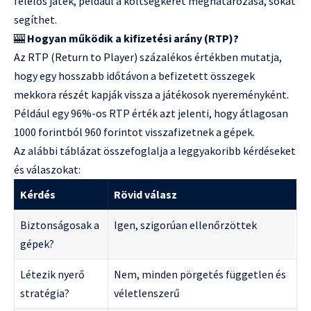
felelős játék, például a költségkeret meghatározása, sokat
segíthet.
🎰
Hogyan működik a kifizetési arány (RTP)?
Az RTP (Return to Player) százalékos értékben mutatja,
hogy egy hosszabb időtávon a befizetett összegek
mekkora részét kapják vissza a játékosok nyereményként.
Például egy 96%-os RTP érték azt jelenti, hogy átlagosan
1000 forintból 960 forintot visszafizetnek a gépek.
Az alábbi táblázat összefoglalja a leggyakoribb kérdéseket
és válaszokat:
Kérdés
Rövid válasz
Biztonságosak a
Igen, szigorúan ellenőrzöttek
gépek?
Létezik nyerő
Nem, minden pörgetés független és
stratégia?
véletlenszerű