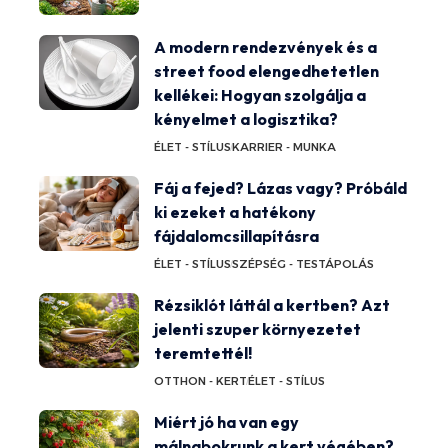
A modern rendezvények és a
street food elengedhetetlen
kellékei: Hogyan szolgálja a
kényelmet a logisztika?
ÉLET - STÍLUS
KARRIER - MUNKA
Fáj a fejed? Lázas vagy? Próbáld
ki ezeket a hatékony
fájdalomcsillapításra
ÉLET - STÍLUS
SZÉPSÉG - TESTÁPOLÁS
Rézsiklót láttál a kertben? Azt
jelenti szuper környezetet
teremtettél!
OTTHON - KERT
ÉLET - STÍLUS
Miért jó ha van egy
málnabokrunk a kert végében?