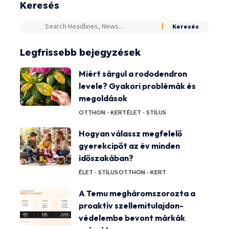
Keresés
Legfrissebb bejegyzések
Miért sárgul a rododendron
levele? Gyakori problémák és
megoldások
OTTHON - KERT
ÉLET - STÍLUS
Hogyan válassz megfelelő
gyerekcipőt az év minden
időszakában?
ÉLET - STÍLUS
OTTHON - KERT
A Temu megháromszorozta a
proaktív szellemitulajdon-
védelembe bevont márkák