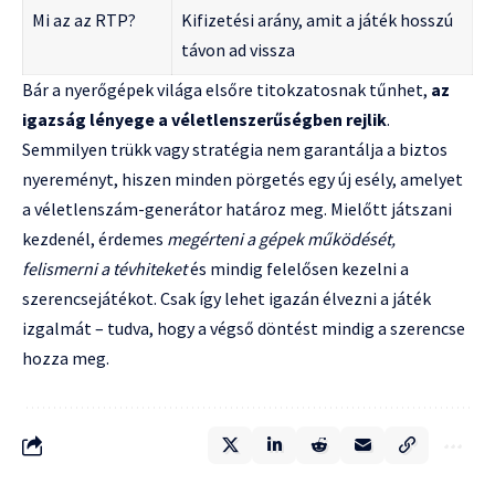
Mi az az RTP?
Kifizetési arány, amit a játék hosszú
távon ad vissza
Bár a nyerőgépek világa elsőre titokzatosnak tűnhet,
az
igazság lényege a véletlenszerűségben rejlik
.
Semmilyen trükk vagy stratégia nem garantálja a biztos
nyereményt, hiszen minden pörgetés egy új esély, amelyet
a véletlenszám-generátor határoz meg. Mielőtt játszani
kezdenél, érdemes
megérteni a gépek működését,
felismerni a tévhiteket
és mindig felelősen kezelni a
szerencsejátékot. Csak így lehet igazán élvezni a játék
izgalmát – tudva, hogy a végső döntést mindig a szerencse
hozza meg.