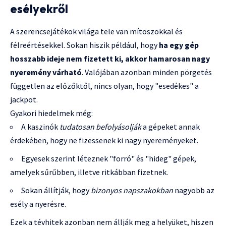
esélyekről
A szerencsejátékok világa tele van mítoszokkal és
félreértésekkel. Sokan hiszik például, hogy
ha egy gép
hosszabb ideje nem fizetett ki, akkor hamarosan nagy
nyeremény várható
. Valójában azonban minden pörgetés
független az előzőktől, nincs olyan, hogy "esedékes" a
jackpot.
Gyakori hiedelmek még:
A kaszinók
tudatosan befolyásolják
a gépeket annak
érdekében, hogy ne fizessenek ki nagy nyereményeket.
Egyesek szerint léteznek "forró" és "hideg" gépek,
amelyek sűrűbben, illetve ritkábban fizetnek.
Sokan állítják, hogy
bizonyos napszakokban
nagyobb az
esély a nyerésre.
Ezek a tévhitek azonban nem állják meg a helyüket, hiszen