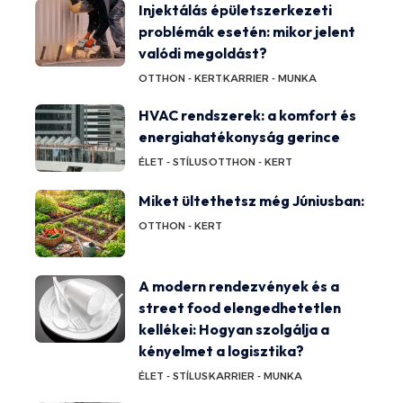
Injektálás épületszerkezeti
problémák esetén: mikor jelent
valódi megoldást?
OTTHON - KERT
KARRIER - MUNKA
HVAC rendszerek: a komfort és
energiahatékonyság gerince
ÉLET - STÍLUS
OTTHON - KERT
Miket ültethetsz még Júniusban:
OTTHON - KERT
A modern rendezvények és a
street food elengedhetetlen
kellékei: Hogyan szolgálja a
kényelmet a logisztika?
ÉLET - STÍLUS
KARRIER - MUNKA