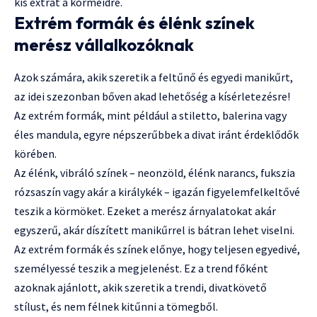
kis extrát a körmeidre.
Extrém formák és élénk színek
merész vállalkozóknak
Azok számára, akik szeretik a feltűnő és egyedi manikűrt,
az idei szezonban bőven akad lehetőség a kísérletezésre!
Az extrém formák, mint például a stiletto, balerina vagy
éles mandula, egyre népszerűbbek a divat iránt érdeklődők
körében.
Az élénk, vibráló színek – neonzöld, élénk narancs, fukszia
rózsaszín vagy akár a királykék – igazán figyelemfelkeltővé
teszik a körmöket. Ezeket a merész árnyalatokat akár
egyszerű, akár díszített manikűrrel is bátran lehet viselni.
Az extrém formák és színek előnye, hogy teljesen egyedivé,
személyessé teszik a megjelenést. Ez a trend főként
azoknak ajánlott, akik szeretik a trendi, divatkövető
stílust, és nem félnek kitűnni a tömegből.