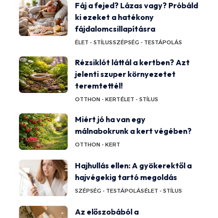
Fáj a fejed? Lázas vagy? Próbáld
ki ezeket a hatékony
fájdalomcsillapításra
ÉLET - STÍLUS
SZÉPSÉG - TESTÁPOLÁS
Rézsiklót láttál a kertben? Azt
jelenti szuper környezetet
teremtettél!
OTTHON - KERT
ÉLET - STÍLUS
Miért jó ha van egy
málnabokrunk a kert végében?
OTTHON - KERT
Hajhullás ellen: A gyökerektől a
hajvégekig tartó megoldás
SZÉPSÉG - TESTÁPOLÁS
ÉLET - STÍLUS
Az előszobából a