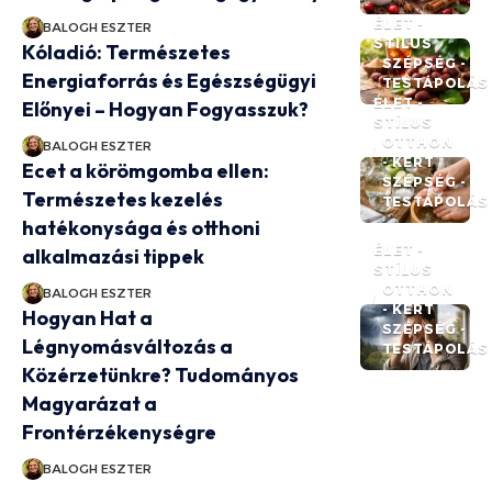
ÉLET -
BALOGH ESZTER
STÍLUS
Kóladió: Természetes
SZÉPSÉG -
Energiaforrás és Egészségügyi
TESTÁPOLÁS
ÉLET -
Előnyei – Hogyan Fogyasszuk?
STÍLUS
OTTHON
BALOGH ESZTER
- KERT
Ecet a körömgomba ellen:
SZÉPSÉG -
Természetes kezelés
TESTÁPOLÁS
hatékonysága és otthoni
ÉLET -
alkalmazási tippek
STÍLUS
OTTHON
BALOGH ESZTER
- KERT
Hogyan Hat a
SZÉPSÉG -
Légnyomásváltozás a
TESTÁPOLÁS
Közérzetünkre? Tudományos
Magyarázat a
Frontérzékenységre
BALOGH ESZTER