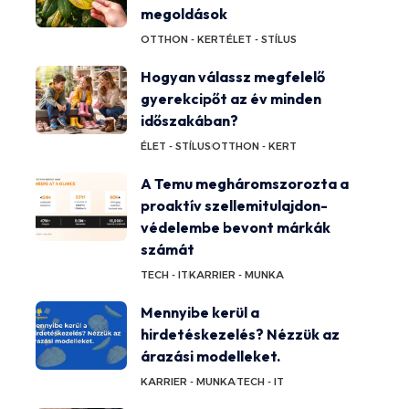
megoldások
OTTHON - KERT
ÉLET - STÍLUS
Hogyan válassz megfelelő
gyerekcipőt az év minden
időszakában?
ÉLET - STÍLUS
OTTHON - KERT
A Temu megháromszorozta a
proaktív szellemitulajdon-
védelembe bevont márkák
számát
TECH - IT
KARRIER - MUNKA
Mennyibe kerül a
hirdetéskezelés? Nézzük az
árazási modelleket.
KARRIER - MUNKA
TECH - IT