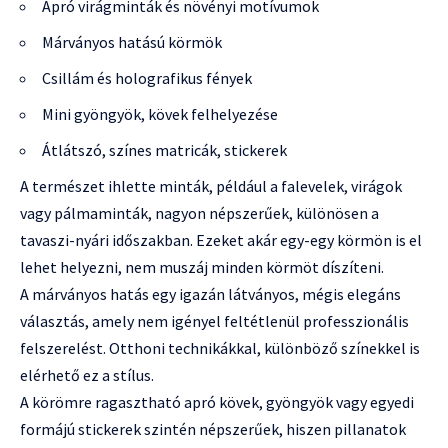
Apró virágminták és növényi motívumok
Márványos hatású körmök
Csillám és holografikus fények
Mini gyöngyök, kövek felhelyezése
Átlátszó, színes matricák, stickerek
A természet ihlette minták, például a falevelek, virágok
vagy pálmaminták, nagyon népszerűek, különösen a
tavaszi-nyári időszakban. Ezeket akár egy-egy körmön is el
lehet helyezni, nem muszáj minden körmöt díszíteni.
A márványos hatás egy igazán látványos, mégis elegáns
választás, amely nem igényel feltétlenül professzionális
felszerelést. Otthoni technikákkal, különböző színekkel is
elérhető ez a stílus.
A körömre ragasztható apró kövek, gyöngyök vagy egyedi
formájú stickerek szintén népszerűek, hiszen pillanatok