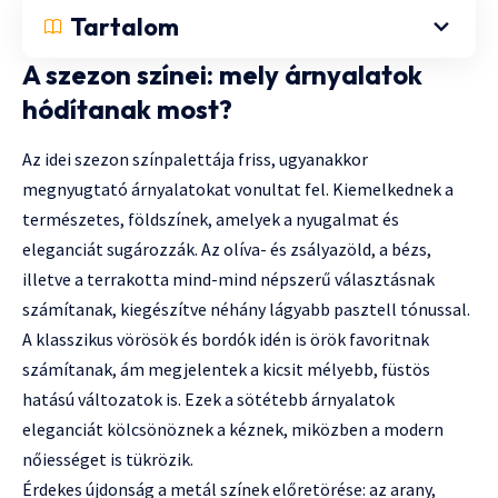
Tartalom
A szezon színei: mely árnyalatok
hódítanak most?
Az idei szezon színpalettája friss, ugyanakkor
megnyugtató árnyalatokat vonultat fel. Kiemelkednek a
természetes, földszínek, amelyek a nyugalmat és
eleganciát sugározzák. Az olíva- és zsályazöld, a bézs,
illetve a terrakotta mind-mind népszerű választásnak
számítanak, kiegészítve néhány lágyabb pasztell tónussal.
A klasszikus vörösök és bordók idén is örök favoritnak
számítanak, ám megjelentek a kicsit mélyebb, füstös
hatású változatok is. Ezek a sötétebb árnyalatok
eleganciát kölcsönöznek a kéznek, miközben a modern
nőiességet is tükrözik.
Érdekes újdonság a metál színek előretörése: az arany,