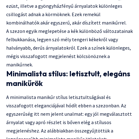
ezüst, illetve a gyöngyházfényű árnyalatok különleges
csillogást adnak a körmöknek. Ezek remekül
kombinálhatók akár egyszerű, akár díszített manikűrrel.
A szezon egyik meglepetése a kék különböző változatainak
felbukkanása, legyen szó mély tengeri kékekről vagy
halványabb, derűs árnyalatokról. Ezek a színek különleges,
mégis visszafogott megjelenést kölcsönöznek a
manikűrnek.
Minimalista stílus: letisztult, elegáns
manikűrök
A minimalista manikűr stílus letisztultságával és
visszafogott eleganciájával hódít ebben a szezonban. Az
egyszerűség itt nem jelent unalmat: egy jól megválasztott
árnyalat vagy apró részlet is bőven elég a stílusos
megjelenéshez. Az alábbiakban összegyűjtöttük a
legnépszerűbb minimalista manikűr ötleteket: