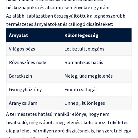
hétköznapokra és alkalmi eseményekre egyaránt.
Az alábbi táblázatban összegyűjtöttük a legnépszerűbb
természetes árnyalatokat és csillogó díszítéseket:
Árnyalat
Különlegesség
Világos bézs
Letisztult, elegáns
Rózsaszínes nude
Romantikus hatás
Barackszín
Meleg, üde megjelenés
Gyöngyházfény
Finom csillogás
Arany csillám
Ünnepi, különleges
A természetes hatású manikűr előnye, hogy nem
hivalkodó, mégis ápolt megjelenést kölcsönöz. Tökéletes
alapja lehet bármilyen apró díszítésnek is, ha szeretnél egy