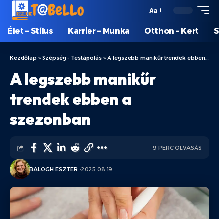
Aa
Élet – Stílus
Karrier – Munka
Otthon – Kert
S
Kezdőlap
»
Szépség - Testápolás
»
A legszebb manikűr trendek ebben a szezonban
A legszebb manikűr
trendek ebben a
szezonban
9 PERC OLVASÁS
BALOGH ESZTER
2025.08.19.