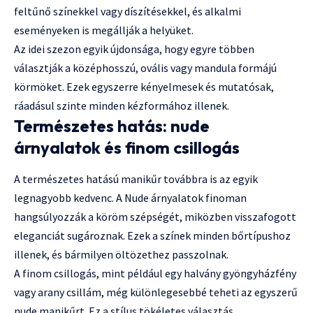
feltűnő színekkel vagy díszítésekkel, és alkalmi
eseményeken is megállják a helyüket.
Az idei szezon egyik újdonsága, hogy egyre többen
választják a középhosszú, ovális vagy mandula formájú
körmöket. Ezek egyszerre kényelmesek és mutatósak,
ráadásul szinte minden kézformához illenek.
Természetes hatás: nude
árnyalatok és finom csillogás
A természetes hatású manikűr továbbra is az egyik
legnagyobb kedvenc. A Nude árnyalatok finoman
hangsúlyozzák a köröm szépségét, miközben visszafogott
eleganciát sugároznak. Ezek a színek minden bőrtípushoz
illenek, és bármilyen öltözethez passzolnak.
A finom csillogás, mint például egy halvány gyöngyházfény
vagy arany csillám, még különlegesebbé teheti az egyszerű
nude manikűrt. Ez a stílus tökéletes választás