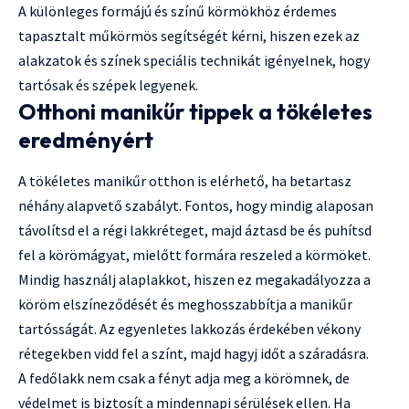
A különleges formájú és színű körmökhöz érdemes
tapasztalt műkörmös segítségét kérni, hiszen ezek az
alakzatok és színek speciális technikát igényelnek, hogy
tartósak és szépek legyenek.
Otthoni manikűr tippek a tökéletes
eredményért
A tökéletes manikűr otthon is elérhető, ha betartasz
néhány alapvető szabályt. Fontos, hogy mindig alaposan
távolítsd el a régi lakkréteget, majd áztasd be és puhítsd
fel a körömágyat, mielőtt formára reszeled a körmöket.
Mindig használj alaplakkot, hiszen ez megakadályozza a
köröm elszíneződését és meghosszabbítja a manikűr
tartósságát. Az egyenletes lakkozás érdekében vékony
rétegekben vidd fel a színt, majd hagyj időt a száradásra.
A fedőlakk nem csak a fényt adja meg a körömnek, de
védelmet is biztosít a mindennapi sérülések ellen. Ha