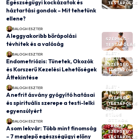
Egészségügyi kockázatok és
TESTÁPOLÁS
háztartási gondok – Mit tehetünk
ellene?
BALOGH ESZTER
A leggyakoribb bőrápolási
SZÉPSÉG -
tévhitek és a valóság
TESTÁPOLÁS
ÉLET -
BALOGH ESZTER
STÍLUS
Endometriózis: Tünetek, Okozók
SZÉPSÉG -
és Korszerű Kezelési Lehetőségek
TESTÁPOLÁS
Áttekintése
ÉLET -
BALOGH ESZTER
STÍLUS
A nefrit ásvány gyógyító hatásai
SZÉPSÉG -
és spirituális szerepe a testi-lelki
TESTÁPOLÁS
ÉLET -
egyensúlyért
STÍLUS
OTTHON
BALOGH ESZTER
- KERT
A som lekvár: Több mint finomság
SZÉPSÉG -
– 7 meglepő egészségügyi előny
TESTÁPOLÁS