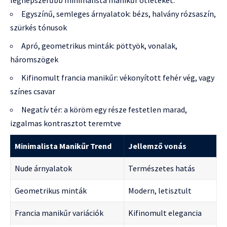
Egyszínű, semleges árnyalatok: bézs, halvány rózsaszín,
szürkés tónusok
Apró, geometrikus minták: pöttyök, vonalak,
háromszögek
Kifinomult francia manikűr: vékonyított fehér vég, vagy
színes csavar
Negatív tér: a köröm egy része festetlen marad,
izgalmas kontrasztot teremtve
Minimalista Manikűr Trend
Jellemző vonás
Nude árnyalatok
Természetes hatás
Geometrikus minták
Modern, letisztult
Francia manikűr variációk
Kifinomult elegancia