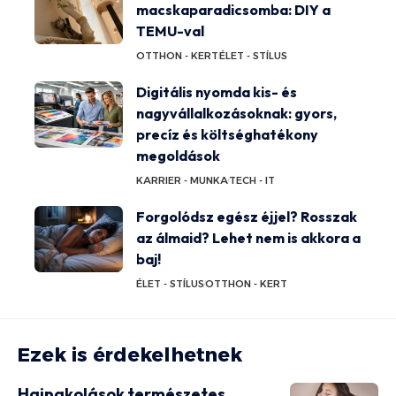
macskaparadicsomba: DIY a
TEMU-val
OTTHON - KERT
ÉLET - STÍLUS
Digitális nyomda kis- és
nagyvállalkozásoknak: gyors,
precíz és költséghatékony
megoldások
KARRIER - MUNKA
TECH - IT
Forgolódsz egész éjjel? Rosszak
az álmaid? Lehet nem is akkora a
baj!
ÉLET - STÍLUS
OTTHON - KERT
Ezek is érdekelhetnek
Hajpakolások természetes