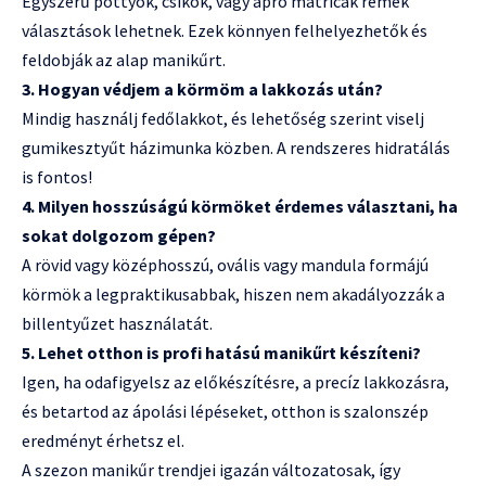
Egyszerű pöttyök, csíkok, vagy apró matricák remek
választások lehetnek. Ezek könnyen felhelyezhetők és
feldobják az alap manikűrt.
3. Hogyan védjem a körmöm a lakkozás után?
Mindig használj fedőlakkot, és lehetőség szerint viselj
gumikesztyűt házimunka közben. A rendszeres hidratálás
is fontos!
4. Milyen hosszúságú körmöket érdemes választani, ha
sokat dolgozom gépen?
A rövid vagy középhosszú, ovális vagy mandula formájú
körmök a legpraktikusabbak, hiszen nem akadályozzák a
billentyűzet használatát.
5. Lehet otthon is profi hatású manikűrt készíteni?
Igen, ha odafigyelsz az előkészítésre, a precíz lakkozásra,
és betartod az ápolási lépéseket, otthon is szalonszép
eredményt érhetsz el.
A szezon manikűr trendjei igazán változatosak, így