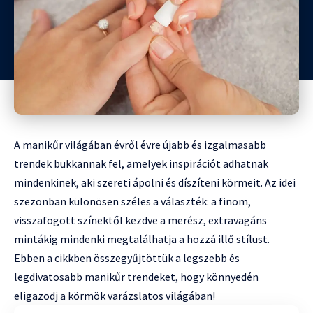
A manikűr világában évről évre újabb és izgalmasabb
trendek bukkannak fel, amelyek inspirációt adhatnak
mindenkinek, aki szereti ápolni és díszíteni körmeit. Az idei
szezonban különösen széles a választék: a finom,
visszafogott színektől kezdve a merész, extravagáns
mintákig mindenki megtalálhatja a hozzá illő stílust.
Ebben a cikkben összegyűjtöttük a legszebb és
legdivatosabb manikűr trendeket, hogy könnyedén
eligazodj a körmök varázslatos világában!