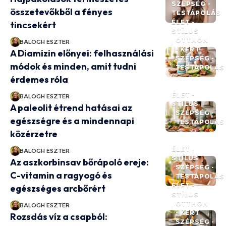
SZÉPSÉG -
összetevőkből a fényes
TESTÁPOLÁS
ÉLET -
tincsekért
STÍLUS
OTTHON
BALOGH ESZTER
- KERT
A Diamizin előnyei: felhasználási
SZÉPSÉG -
módok és minden, amit tudni
TESTÁPOLÁS
érdemes róla
ÉLET -
BALOGH ESZTER
STÍLUS
A paleolit étrend hatásai az
SZÉPSÉG -
egészségre és a mindennapi
TESTÁPOLÁS
közérzetre
ÉLET -
BALOGH ESZTER
STÍLUS
Az aszkorbinsav bőrápoló ereje:
SZÉPSÉG -
C-vitamin a ragyogó és
TESTÁPOLÁS
ÉLET -
egészséges arcbőrért
STÍLUS
OTTHON
BALOGH ESZTER
- KERT
Rozsdás víz a csapból:
SZÉPSÉG -