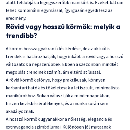
alatt feldobják a legegyszerűbb manikűrt is. Ezeket bátran
lehet kombinálni egymással, így igazán egyedi lesz az
eredmény.
Rövid vagy hosszú körmök: melyik a
trendibb?
A köröm hossza gyakran ízlés kérdése, de az aktuális
trendek is határozhatják, hogy inkább a rövid vagy a hosszú
változatok a népszerűbbek. Ebben a szezonban mindkét
megoldás trendinek számít, ám eltérő stílussal.
A rövid körmök előnye, hogy praktikusak, könnyen
karbantarthatók és tökéletesek a letisztult, minimalista
manikűrökhöz. Sokan választják a mindennapokban,
hiszen kevésbé sérülékenyek, és a munka során sem
akadályoznak.
A hosszú körmök ugyanakkor a nőiesség, elegancia és
extravagancia szimbólumai. Különösen jól mutatnak