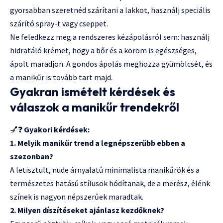
gyorsabban szeretnéd szárítani a lakkot, használj speciális
szárító spray-t vagy cseppet.
Ne feledkezz meg a rendszeres kézápolásról sem: használj
hidratáló krémet, hogy a bőr és a köröm is egészséges,
ápolt maradjon. A gondos ápolás meghozza gyümölcsét, és
a manikűr is tovább tart majd.
Gyakran ismételt kérdések és
válaszok a manikűr trendekről
💅❓
Gyakori kérdések:
1. Melyik manikűr trend a legnépszerűbb ebben a
szezonban?
A letisztult, nude árnyalatú minimalista manikűrök és a
természetes hatású stílusok hódítanak, de a merész, élénk
színek is nagyon népszerűek maradtak.
2. Milyen díszítéseket ajánlasz kezdőknek?