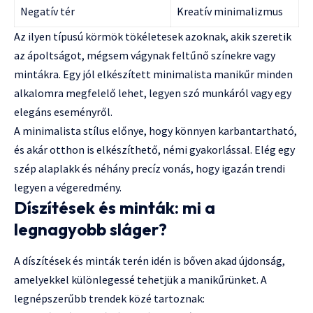
Negatív tér
Kreatív minimalizmus
Az ilyen típusú körmök tökéletesek azoknak, akik szeretik
az ápoltságot, mégsem vágynak feltűnő színekre vagy
mintákra. Egy jól elkészített minimalista manikűr minden
alkalomra megfelelő lehet, legyen szó munkáról vagy egy
elegáns eseményről.
A minimalista stílus előnye, hogy könnyen karbantartható,
és akár otthon is elkészíthető, némi gyakorlással. Elég egy
szép alaplakk és néhány precíz vonás, hogy igazán trendi
legyen a végeredmény.
Díszítések és minták: mi a
legnagyobb sláger?
A díszítések és minták terén idén is bőven akad újdonság,
amelyekkel különlegessé tehetjük a manikűrünket. A
legnépszerűbb trendek közé tartoznak: