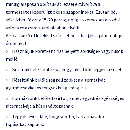
mindig alaposan öblítsük át, ezzel eltávolítva a
természetes keserű ízt okozó szaponinokat. Ezután bő,
sós vízben főzzük 15-20 percig, amíg a szemek áttetszővé
válnak és a csíra spirál alakban elválik.
A következő ötletekkel színesebbé tehetjük a quinoa-alapú
ételeinket:
Használjuk köretként rizs helyett zöldségek vagy húsok
mellé.
Keverjük bele salátákba, hogy laktatóbb legyen az étel.
Készítsünk belőle reggeli zabkása alternatívát
gyümölcsökkel és magvakkal gazdagítva.
Formázzunk belőle fasírtot, amely egyedi és egészséges
alternatívája a húsos változatnak.
Tegyük levesekbe, hogy sűrűbb, tartalmasabb
fogásokat kapjunk.