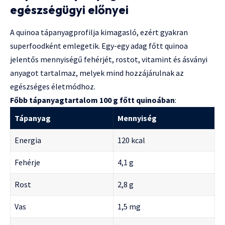
egészségügyi előnyei
A quinoa tápanyagprofilja kimagasló, ezért gyakran
superfoodként emlegetik. Egy-egy adag főtt quinoa
jelentős mennyiségű fehérjét, rostot, vitamint és ásványi
anyagot tartalmaz, melyek mind hozzájárulnak az
egészséges életmódhoz.
Főbb tápanyagtartalom 100 g főtt quinoában
:
Tápanyag
Mennyiség
Energia
120 kcal
Fehérje
4,1 g
Rost
2,8 g
Vas
1,5 mg