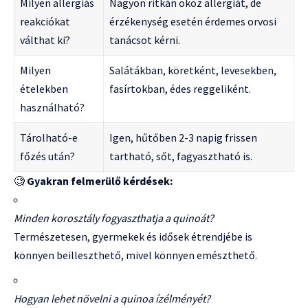
Milyen allergiás
Nagyon ritkán okoz allergiát, de
reakciókat
érzékenység esetén érdemes orvosi
válthat ki?
tanácsot kérni.
Milyen
Salátákban, köretként, levesekben,
ételekben
fasírtokban, édes reggeliként.
használható?
Tárolható-e
Igen, hűtőben 2-3 napig frissen
főzés után?
tartható, sőt, fagyasztható is.
🧐
Gyakran felmerülő kérdések:
Minden korosztály fogyaszthatja a quinoát?
Természetesen, gyermekek és idősek étrendjébe is
könnyen beilleszthető, mivel könnyen emészthető.
Hogyan lehet növelni a quinoa ízélményét?