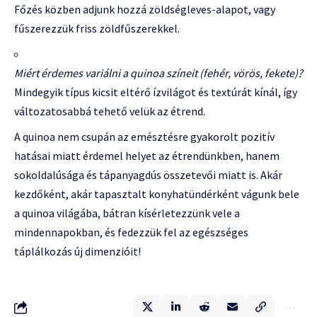
Főzés közben adjunk hozzá zöldségleves-alapot, vagy
fűszerezzük friss zöldfűszerekkel.
Miért érdemes variálni a quinoa színeit (fehér, vörös, fekete)?
Mindegyik típus kicsit eltérő ízvilágot és textúrát kínál, így
változatosabbá tehető velük az étrend.
A quinoa nem csupán az emésztésre gyakorolt pozitív
hatásai miatt érdemel helyet az étrendünkben, hanem
sokoldalúsága és tápanyagdús összetevői miatt is. Akár
kezdőként, akár tapasztalt konyhatündérként vágunk bele
a quinoa világába, bátran kísérletezzünk vele a
mindennapokban, és fedezzük fel az egészséges
táplálkozás új dimenzióit!