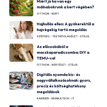
Miért jó ha van egy
málnabokrunk a kert végében?
OTTHON - KERT
Hajhullás ellen: A gyökerektől a
hajvégekig tartó megoldás
SZÉPSÉG - TESTÁPOLÁS
ÉLET - STÍLUS
Az előszobából a
macskaparadicsomba: DIY a
TEMU-val
OTTHON - KERT
ÉLET - STÍLUS
Digitális nyomda kis- és
nagyvállalkozásoknak: gyors,
precíz és költséghatékony
megoldások
KARRIER - MUNKA
TECH - IT