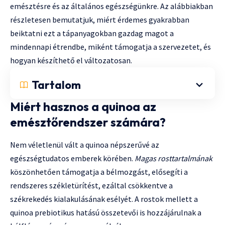
emésztésre és az általános egészségünkre. Az alábbiakban
részletesen bemutatjuk, miért érdemes gyakrabban
beiktatni ezt a tápanyagokban gazdag magot a
mindennapi étrendbe, miként támogatja a szervezetet, és
hogyan készíthető el változatosan.
Tartalom
Miért hasznos a quinoa az
emésztőrendszer számára?
Nem véletlenül vált a quinoa népszerűvé az
egészségtudatos emberek körében.
Magas rosttartalmának
köszönhetően támogatja a bélmozgást, elősegíti a
rendszeres székletürítést, ezáltal csökkentve a
székrekedés kialakulásának esélyét. A rostok mellett a
quinoa prebiotikus hatású összetevői is hozzájárulnak a