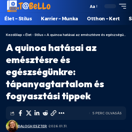
Aa
Élet – Stílus
Karrier – Munka
Otthon – Kert
S
Kezdőlap
»
Élet - Stílus
»
A quinoa hatásai az emésztésre és egészségünkre: tápanyagtartalom és fogyasztási tippek
A quinoa hatásai az
emésztésre és
egészségünkre:
tápanyagtartalom és
fogyasztási tippek
5 PERC OLVASÁS
BALOGH ESZTER
2026.01.31.