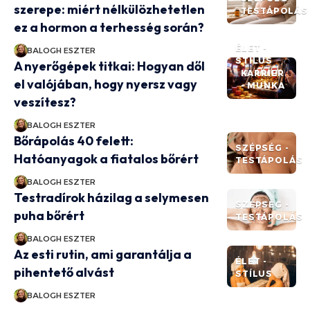
szerepe: miért nélkülözhetetlen
TESTÁPOLÁS
ez a hormon a terhesség során?
ÉLET -
BALOGH ESZTER
STÍLUS
A nyerőgépek titkai: Hogyan dől
KARRIER
el valójában, hogy nyersz vagy
- MUNKA
veszítesz?
BALOGH ESZTER
Bőrápolás 40 felett:
SZÉPSÉG -
Hatóanyagok a fiatalos bőrért
TESTÁPOLÁS
BALOGH ESZTER
Testradírok házilag a selymesen
SZÉPSÉG -
puha bőrért
TESTÁPOLÁS
BALOGH ESZTER
Az esti rutin, ami garantálja a
ÉLET -
pihentető alvást
STÍLUS
BALOGH ESZTER