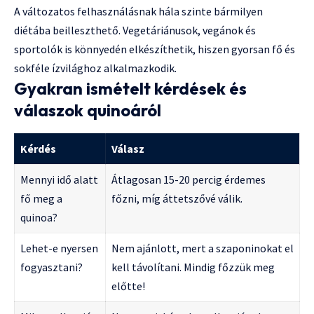
A változatos felhasználásnak hála szinte bármilyen
diétába beilleszthető. Vegetáriánusok, vegánok és
sportolók is könnyedén elkészíthetik, hiszen gyorsan fő és
sokféle ízvilághoz alkalmazkodik.
Gyakran ismételt kérdések és
válaszok quinoáról
Kérdés
Válasz
Mennyi idő alatt
Átlagosan 15-20 percig érdemes
fő meg a
főzni, míg áttetszővé válik.
quinoa?
Lehet-e nyersen
Nem ajánlott, mert a szaponinokat el
fogyasztani?
kell távolítani. Mindig főzzük meg
előtte!