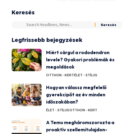
Keresés
Legfrissebb bejegyzések
Miért sárgul a rododendron
levele? Gyakori problémák és
megoldások
OTTHON - KERT
ÉLET - STÍLUS
Hogyan válassz megfelelő
gyerekcipőt az év minden
időszakában?
ÉLET - STÍLUS
OTTHON - KERT
A Temu megháromszorozta a
proaktív szellemitulajdon-