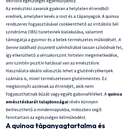
bélflóra egészséges egyensúlyához.
Az emésztési zavarok gyakran a helytelen étrendből
erednek, amelyben kevés a rost és a tápanyagok. A quinoa
rendszeres fogyasztásával csökkenthető az irritábilis bél
szindróma (IBS) tüneteinek kialakulása, valamint
támogatja a gyomor és a belek természetes működését.
A
benne található összetett szénhidrátok
lassan szívódnak fel,
így elkerülhető a vércukorszint hirtelen megemelkedése,
ami szintén pozitív hatással van az emésztésre.
Használata ideális választás lehet a gluténérzékenyek
számára is, mivel természetesen gluténmentes. Ez
megkönnyíti azoknak az étrendjét, akik nem
fogyaszthatnak búzát vagy egyéb gabonaféléket. A
quinoa
emésztésbarát tulajdonságai
révén könnyen
beilleszthető a mindennapokba, miközben segít
fenntartani az egészséges bélműködést.
A quinoa tápanyagtartalma és