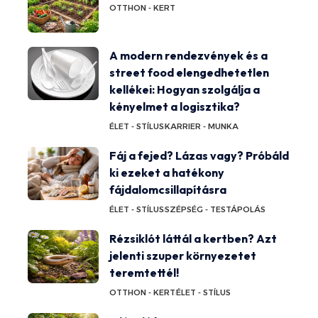
OTTHON - KERT
A modern rendezvények és a
street food elengedhetetlen
kellékei: Hogyan szolgálja a
kényelmet a logisztika?
ÉLET - STÍLUS
KARRIER - MUNKA
Fáj a fejed? Lázas vagy? Próbáld
ki ezeket a hatékony
fájdalomcsillapításra
ÉLET - STÍLUS
SZÉPSÉG - TESTÁPOLÁS
Rézsiklót láttál a kertben? Azt
jelenti szuper környezetet
teremtettél!
OTTHON - KERT
ÉLET - STÍLUS