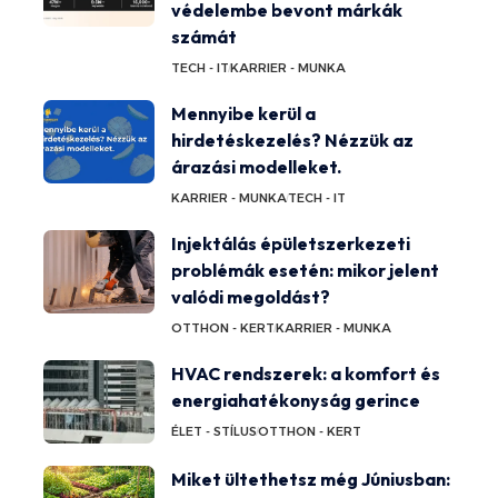
védelembe bevont márkák
számát
TECH - IT
KARRIER - MUNKA
Mennyibe kerül a
hirdetéskezelés? Nézzük az
árazási modelleket.
KARRIER - MUNKA
TECH - IT
Injektálás épületszerkezeti
problémák esetén: mikor jelent
valódi megoldást?
OTTHON - KERT
KARRIER - MUNKA
HVAC rendszerek: a komfort és
energiahatékonyság gerince
ÉLET - STÍLUS
OTTHON - KERT
Miket ültethetsz még Júniusban: