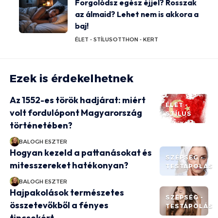
Forgolódsz egész éjjel? Rosszak
az álmaid? Lehet nem is akkora a
baj!
ÉLET - STÍLUS
OTTHON - KERT
Ezek is érdekelhetnek
Az 1552-es török hadjárat: miért
ÉLET -
volt fordulópont Magyarország
STÍLUS
történetében?
BALOGH ESZTER
Hogyan kezeld a pattanásokat és
SZÉPSÉG -
mitesszereket hatékonyan?
TESTÁPOLÁS
BALOGH ESZTER
Hajpakolások természetes
SZÉPSÉG -
összetevőkből a fényes
TESTÁPOLÁS
tincsekért