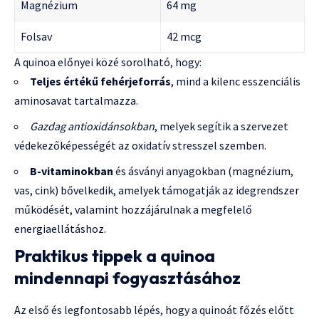
Magnézium
64 mg
Folsav
42 mcg
A quinoa előnyei közé sorolható, hogy:
Teljes értékű fehérjeforrás
, mind a kilenc esszenciális
aminosavat tartalmazza.
Gazdag antioxidánsokban
, melyek segítik a szervezet
védekezőképességét az oxidatív stresszel szemben.
B-vitaminokban
és ásványi anyagokban (magnézium,
vas, cink) bővelkedik, amelyek támogatják az idegrendszer
működését, valamint hozzájárulnak a megfelelő
energiaellátáshoz.
Praktikus tippek a quinoa
mindennapi fogyasztásához
Az első és legfontosabb lépés, hogy a quinoát főzés előtt