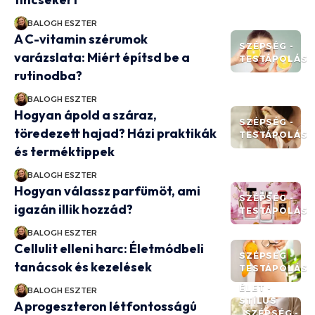
BALOGH ESZTER
A C-vitamin szérumok
SZÉPSÉG -
varázslata: Miért építsd be a
TESTÁPOLÁS
rutinodba?
BALOGH ESZTER
Hogyan ápold a száraz,
SZÉPSÉG -
töredezett hajad? Házi praktikák
TESTÁPOLÁS
és terméktippek
BALOGH ESZTER
Hogyan válassz parfümöt, ami
SZÉPSÉG -
igazán illik hozzád?
TESTÁPOLÁS
BALOGH ESZTER
Cellulit elleni harc: Életmódbeli
SZÉPSÉG -
tanácsok és kezelések
TESTÁPOLÁS
ÉLET -
BALOGH ESZTER
STÍLUS
A progeszteron létfontosságú
SZÉPSÉG -