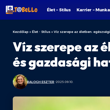
Élet – Stílus
Karrier – Munka
Kezdőlap
»
Élet - Stílus
»
Víz szerepe az életben: egészség
Víz szerepe az é
és gazdasági h
BALOGH ESZTER
2025.09.10.