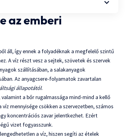
pe az emberi
ől áll, így ennek a folyadéknak a megfelelő szintű
z. A víz részt vesz a sejtek, szövetek és szervek
nyagok szállításában, a salakanyagok
sában. Az anyagcsere-folyamatok zavartalan
áltsági állapotától
.
, valamint a bőr rugalmassága mind-mind a kellő
a víz mennyisége csökken a szervezetben, számos
agy koncentrációs zavar jelentkezhet. Ezért
égű vizet fogyasszunk.
gedhetetlen a víz, hiszen segíti az ételek