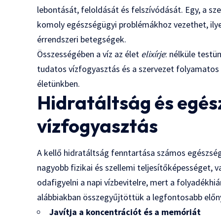
lebontását, feloldását és felszívódását. Egy, a s
komoly egészségügyi problémákhoz vezethet, ilye
érrendszeri betegségek.
Összességében a víz az élet
elixírje
: nélküle test
tudatos vízfogyasztás és a szervezet folyamatos
életünkben.
Hidratáltság és egés
vízfogyasztás
A kellő hidratáltság fenntartása számos egészségü
nagyobb fizikai és szellemi teljesítőképességet
odafigyelni a napi vízbevitelre, mert a folyadékh
alábbiakban összegyűjtöttük a legfontosabb előn
Javítja a koncentrációt és a memóriát