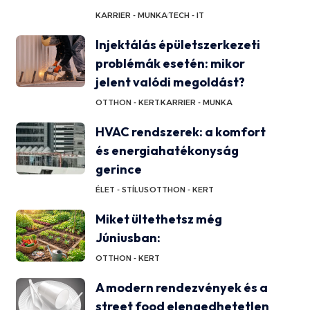
KARRIER - MUNKA
TECH - IT
Injektálás épületszerkezeti
problémák esetén: mikor
jelent valódi megoldást?
OTTHON - KERT
KARRIER - MUNKA
HVAC rendszerek: a komfort
és energiahatékonyság
gerince
ÉLET - STÍLUS
OTTHON - KERT
Miket ültethetsz még
Júniusban:
OTTHON - KERT
A modern rendezvények és a
street food elengedhetetlen