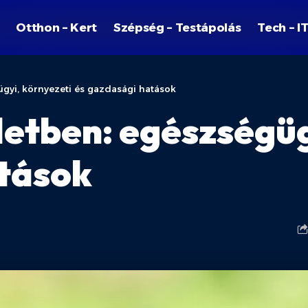
Otthon – Kert
Szépség – Testápolás
Tech – I
ügyi, környezeti és gazdasági hatások
letben: egészségüg
atások