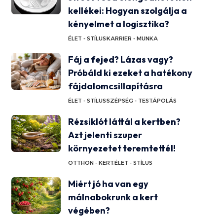
kellékei: Hogyan szolgálja a
kényelmet a logisztika?
ÉLET - STÍLUS
KARRIER - MUNKA
Fáj a fejed? Lázas vagy?
Próbáld ki ezeket a hatékony
fájdalomcsillapításra
ÉLET - STÍLUS
SZÉPSÉG - TESTÁPOLÁS
Rézsiklót láttál a kertben?
Azt jelenti szuper
környezetet teremtettél!
OTTHON - KERT
ÉLET - STÍLUS
Miért jó ha van egy
málnabokrunk a kert
végében?