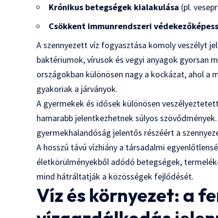
Krónikus betegségek kialakulása
(pl. vesep
Csökkent immunrendszeri védekezőképes
A szennyezett víz fogyasztása komoly veszélyt jel
baktériumok, vírusok és vegyi anyagok gyorsan me
országokban különösen nagy a kockázat, ahol a meg
gyakoriak a járványok.
A gyermekek és idősek különösen veszélyeztetet
hamarabb jelentkezhetnek súlyos szövődmények. S
gyermekhalandóság jelentős részéért a szennyezet
A hosszú távú vízhiány a társadalmi egyenlőtlensé
életkörülményekből adódó betegségek, termelék
mind hátráltatják a közösségek fejlődését.
Víz és környezet: a 