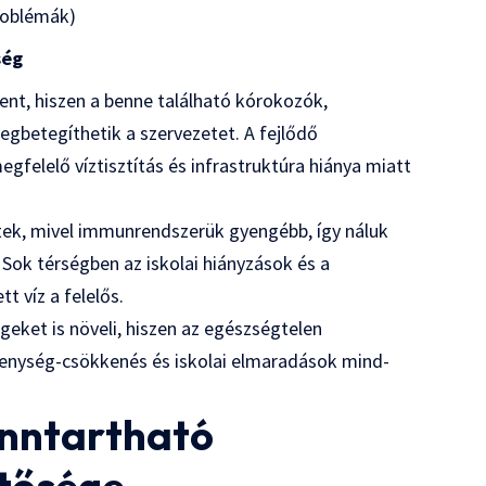
roblémák)
ség
ent, hiszen a benne található kórokozók,
gbetegíthetik a szervezetet. A fejlődő
felelő víztisztítás és infrastruktúra hiánya miatt
tek, mivel immunrendszerük gyengébb, így náluk
ok térségben az iskolai hiányzások és a
t víz a felelős.
geket is növeli, hiszen az egészségtelen
enység-csökkenés és iskolai elmaradások mind-
fenntartható