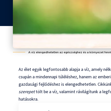
A víz elengedhetetlen az egészséghez és a környezet fenn
Az élet egyik legfontosabb alapja a víz, amely nél
csupán a mindennapi túléléshez, hanem az emberi
gazdasági fejlődéshez is elengedhetetlen. Cikkü
szerepet
tölt be a víz, valamint rávilágítunk a l
hatásokra.