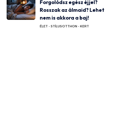
Forgolódsz egész éjjel?
Rosszak az álmaid? Lehet
nem is akkora a baj!
ÉLET - STÍLUS
OTTHON - KERT