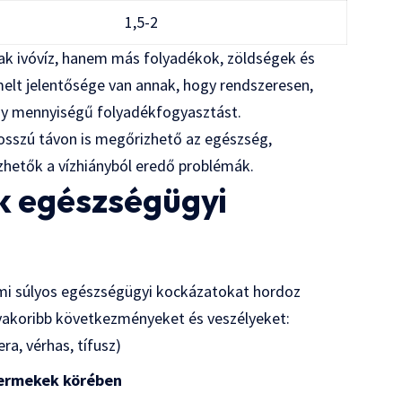
1,5-2
ak ivóvíz, hanem más folyadékok, zöldségek és
elt jelentősége van annak, hogy rendszeresen,
agy mennyiségű folyadékfogyasztást.
hosszú távon is megőrizhető az egészség,
zhetők a vízhiányból eredő problémák.
ak egészségügyi
, ami súlyos egészségügyi kockázatokat hordoz
yakoribb következményeket és veszélyeket:
era, vérhas, tífusz)
gyermekek körében