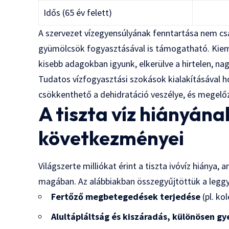
Idős (65 év felett)
A szervezet vízegyensúlyának fenntartása nem cs
gyümölcsök fogyasztásával is támogatható. Kiem
kisebb adagokban igyunk, elkerülve a hirtelen, n
Tudatos vízfogyasztási szokások kialakításával 
csökkenthető a dehidratáció veszélye, és megelő
A tiszta víz hiányán
következményei
Világszerte milliókat érint a tiszta ivóvíz hiánya
magában. Az alábbiakban összegyűjtöttük a legg
Fertőző megbetegedések terjedése
(pl. kol
Alultápláltság és kiszáradás, különösen 