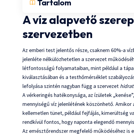
Tartalom
A víz alapvető szere
szervezetben
Az emberi test jelentős része, csaknem 60%-a vízb
jelenléte nélkülözhetetlen a szervezet működéséhe
létfontosságú folyamataiban, mint például a tápa
kiválasztásában és a testhőmérséklet szabályozá
lefolyása szintén nagyban függ a szervezet
hidrat
A vérkeringés hatékonysága, az ízületek „kenése”
mennyiségű víz jelenlétének köszönhető. Amikor 
kellemetlen tünet, például fejfájás, kimerültség v
rendkívül fontos, hogy naponta elegendő mennyis
Az emésztőrendszer megfelelő működéséhez is elen