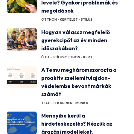
levele? Gyakori problémák és
megoldások
OTTHON - KERT
ÉLET - STÍLUS
Hogyan válassz megfelelő
gyerekcipőt az év minden
időszakában?
ÉLET - STÍLUS
OTTHON - KERT
A Temu megháromszorozta a
proaktív szellemitulajdon-
védelembe bevont márkák
számát
TECH - IT
KARRIER - MUNKA
Mennyibe kerül a
hirdetéskezelés? Nézzük az
árazási modelleket.