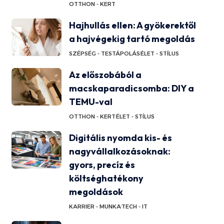
OTTHON - KERT
Hajhullás ellen: A gyökerektől
a hajvégekig tartó megoldás
SZÉPSÉG - TESTÁPOLÁS
ÉLET - STÍLUS
Az előszobából a
macskaparadicsomba: DIY a
TEMU-val
OTTHON - KERT
ÉLET - STÍLUS
Digitális nyomda kis- és
nagyvállalkozásoknak:
gyors, precíz és
költséghatékony
megoldások
KARRIER - MUNKA
TECH - IT