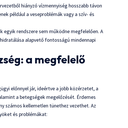
zervezetből hiányzó vízmennyiség hosszabb távon
nek például a veseproblémák vagy a szív- és
ünk egyik rendszere sem működne megfelelően. A
 hidratálása alapvető fontosságú mindennapi
zség: a megfelelő
gyi előnnyel jár, ideértve a jobb közérzetet, a
, valamint a betegségek megelőzését. Érdemes
iány számos kellemetlen tünethez vezethet. Az
yöket és problémákat: