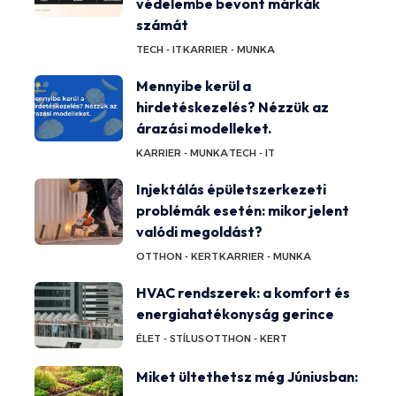
védelembe bevont márkák
számát
TECH - IT
KARRIER - MUNKA
Mennyibe kerül a
hirdetéskezelés? Nézzük az
árazási modelleket.
KARRIER - MUNKA
TECH - IT
Injektálás épületszerkezeti
problémák esetén: mikor jelent
valódi megoldást?
OTTHON - KERT
KARRIER - MUNKA
HVAC rendszerek: a komfort és
energiahatékonyság gerince
ÉLET - STÍLUS
OTTHON - KERT
Miket ültethetsz még Júniusban: