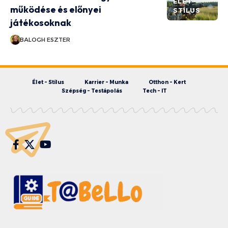
ÉLET -
működése és előnyei
STÍLUS
játékosoknak
BALOGH ESZTER
Élet – Stílus
Karrier – Munka
Otthon – Kert
Szépség – Testápolás
Tech – IT