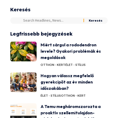
Keresés
Legfrissebb bejegyzések
Miért sárgul a rododendron
levele? Gyakori problémák és
megoldások
OTTHON - KERT
ÉLET - STÍLUS
Hogyan válassz megfelelő
gyerekcipőt az év minden
időszakában?
ÉLET - STÍLUS
OTTHON - KERT
A Temu megháromszorozta a
proaktív szellemitulajdon-