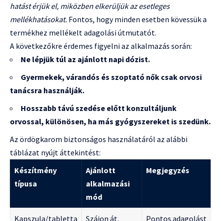
hatást érjük el, miközben elkerüljük az esetleges
mellékhatásokat.
Fontos, hogy minden esetben kövessük a
termékhez mellékelt adagolási útmutatót.
A következőkre érdemes figyelni az alkalmazás során:
Ne lépjük túl az ajánlott napi dózist.
Gyermekek, várandós és szoptató nők csak orvosi
tanácsra használják.
Hosszabb távú szedése előtt konzultáljunk
orvossal, különösen, ha más gyógyszereket is szedünk.
Az ördögkarom biztonságos használatáról az alábbi
táblázat nyújt áttekintést:
Készítmény
Ajánlott
Megjegyzés
típusa
alkalmazási
mód
Kapszula/tabletta
Szájon át,
Pontos adagolást