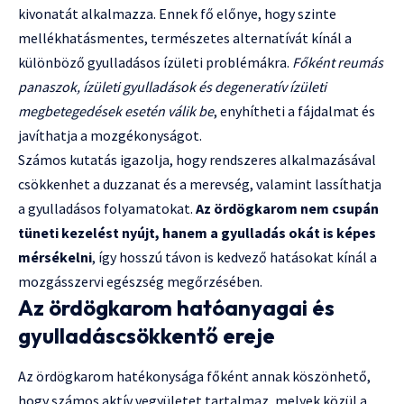
kivonatát alkalmazza. Ennek fő előnye, hogy szinte
mellékhatásmentes, természetes alternatívát kínál a
különböző gyulladásos ízületi problémákra.
Főként reumás
panaszok, ízületi gyulladások és degeneratív ízületi
megbetegedések esetén válik be
, enyhítheti a fájdalmat és
javíthatja a mozgékonyságot.
Számos kutatás igazolja, hogy rendszeres alkalmazásával
csökkenhet a duzzanat és a merevség, valamint lassíthatja
a gyulladásos folyamatokat.
Az ördögkarom nem csupán
tüneti kezelést nyújt, hanem a gyulladás okát is képes
mérsékelni
, így hosszú távon is kedvező hatásokat kínál a
mozgásszervi egészség megőrzésében.
Az ördögkarom hatóanyagai és
gyulladáscsökkentő ereje
Az ördögkarom hatékonysága főként annak köszönhető,
hogy számos aktív vegyületet tartalmaz, melyek közül a