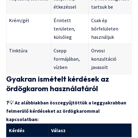
étkezéssel
tartsuk be
Krém/gél
Érintett
Csak ép
területen,
bőrfelületen
külsőleg
használjuk
Tinktúra
Csepp
Orvosi
formájában,
konzultáció
vízben
javasolt
Gyakran ismételt kérdések az
ördögkarom használatáról
❓💡
Az alábbiakban összegyűjtöttük a leggyakrabban
felmerülő kérdéseket az ördögkarommal
kapcsolatban:
Kérdés
Válasz