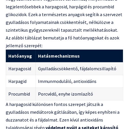
legjelentősebbek a harpagosid, harpágid és procumbid
glikozidok. Ezek a természetes anyagok segítik a szervezet
gyulladásos folyamatainak csökkentését, nélkülözve a
szintetikus gyógyszereknél tapasztalt mellékhatásokat.
Az alábbi táblázat bemutatja a fő hatóanyagokat és azok
jellemző szerepét:
Hatóanyag
Hatásmechanizmus
Harpagosid
Gyulladáscsökkentő, fájdalomcsillapító
Harpagid
Immunmoduláló, antioxidáns
Procumbid
Porcvédő, enyhe izomlazító
A harpagosid különösen fontos szerepet játszik a
gyulladásos mediátorok gátlásában, így képes enyhíteni a
duzzanatot és a fájdalmat. Ezen kívül antioxidáns
tulajdonságai révén
védelmet nyújt a sejteket károsító