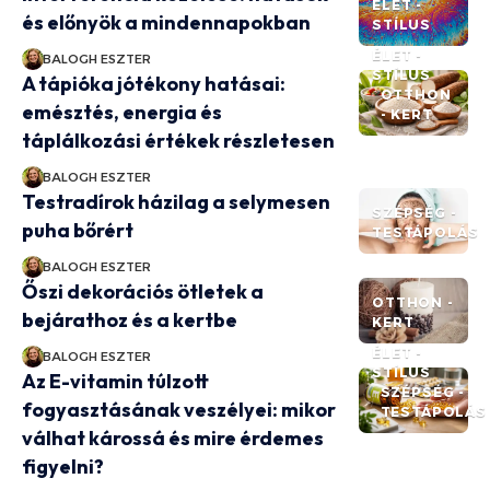
ÉLET -
és előnyök a mindennapokban
STÍLUS
ÉLET -
BALOGH ESZTER
STÍLUS
A tápióka jótékony hatásai:
OTTHON
emésztés, energia és
- KERT
táplálkozási értékek részletesen
BALOGH ESZTER
Testradírok házilag a selymesen
SZÉPSÉG -
puha bőrért
TESTÁPOLÁS
BALOGH ESZTER
Őszi dekorációs ötletek a
OTTHON -
bejárathoz és a kertbe
KERT
ÉLET -
BALOGH ESZTER
STÍLUS
Az E-vitamin túlzott
SZÉPSÉG -
fogyasztásának veszélyei: mikor
TESTÁPOLÁS
válhat károssá és mire érdemes
figyelni?