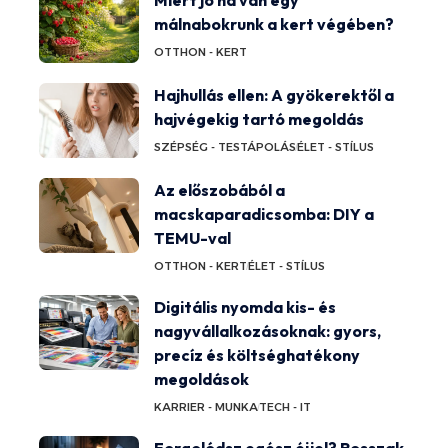
málnabokrunk a kert végében?
OTTHON - KERT
Hajhullás ellen: A gyökerektől a
hajvégekig tartó megoldás
SZÉPSÉG - TESTÁPOLÁS
ÉLET - STÍLUS
Az előszobából a
macskaparadicsomba: DIY a
TEMU-val
OTTHON - KERT
ÉLET - STÍLUS
Digitális nyomda kis- és
nagyvállalkozásoknak: gyors,
precíz és költséghatékony
megoldások
KARRIER - MUNKA
TECH - IT
Forgolódsz egész éjjel? Rosszak