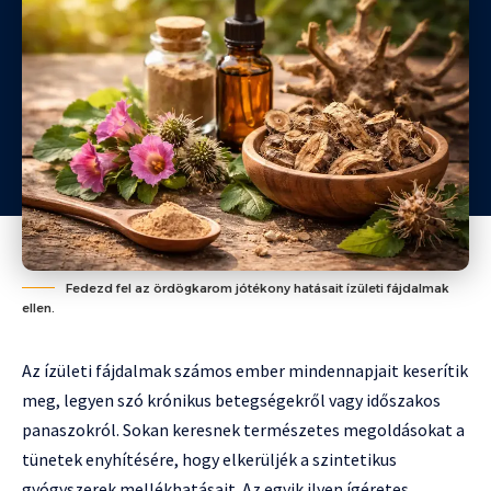
Fedezd fel az ördögkarom jótékony hatásait ízületi fájdalmak
ellen.
Az ízületi fájdalmak számos ember mindennapjait keserítik
meg, legyen szó krónikus betegségekről vagy időszakos
panaszokról. Sokan keresnek természetes megoldásokat a
tünetek enyhítésére, hogy elkerüljék a szintetikus
gyógyszerek mellékhatásait. Az egyik ilyen ígéretes