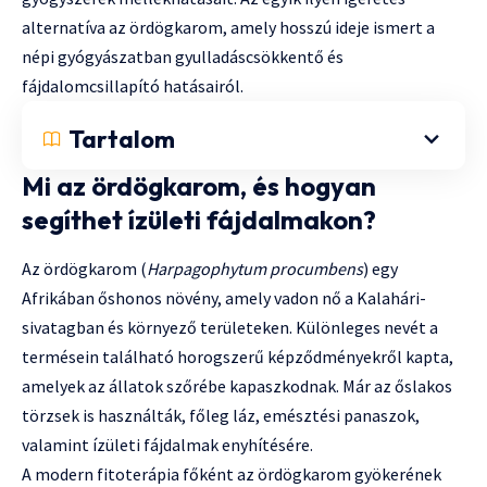
alternatíva az ördögkarom, amely hosszú ideje ismert a
népi gyógyászatban gyulladáscsökkentő és
fájdalomcsillapító hatásairól.
Tartalom
Mi az ördögkarom, és hogyan
segíthet ízületi fájdalmakon?
Az ördögkarom (
Harpagophytum procumbens
) egy
Afrikában őshonos növény, amely vadon nő a Kalahári-
sivatagban és környező területeken. Különleges nevét a
termésein található horogszerű képződményekről kapta,
amelyek az állatok szőrébe kapaszkodnak. Már az őslakos
törzsek is használták, főleg láz, emésztési panaszok,
valamint ízületi fájdalmak enyhítésére.
A modern fitoterápia főként az ördögkarom gyökerének