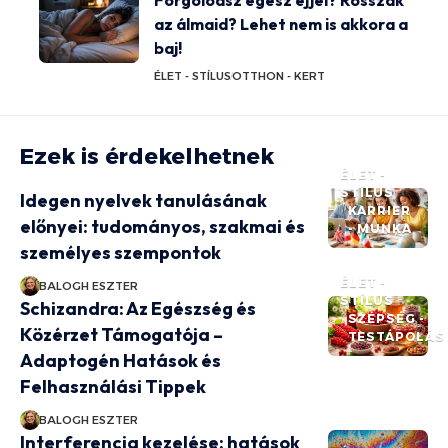
az álmaid? Lehet nem is akkora a
baj!
ÉLET - STÍLUS
OTTHON - KERT
Ezek is érdekelhetnek
ÉLET -
STÍLUS
Idegen nyelvek tanulásának
KARRIER
előnyei: tudományos, szakmai és
- MUNKA
személyes szempontok
ÉLET -
BALOGH ESZTER
STÍLUS
Schizandra: Az Egészség és
SZÉPSÉG -
Közérzet Támogatója –
TESTÁPOLÁS
Adaptogén Hatások és
Felhasználási Tippek
BALOGH ESZTER
Interferencia kezelése: hatások