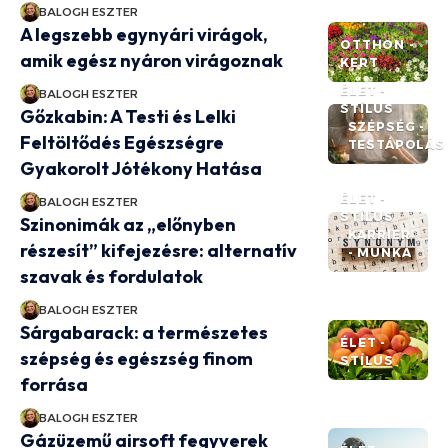
BALOGH ESZTER
A legszebb egynyári virágok,
OTTHON -
amik egész nyáron virágoznak
KERT
ÉLET -
BALOGH ESZTER
STÍLUS
Gőzkabin: A Testi és Lelki
SZÉPSÉG -
Feltöltődés Egészségre
TESTÁPOLÁS
Gyakorolt Jótékony Hatása
ÉLET -
BALOGH ESZTER
STÍLUS
Szinonimák az „előnyben
KARRIER
részesít” kifejezésre: alternatív
- MUNKA
szavak és fordulatok
BALOGH ESZTER
Sárgabarack: a természetes
ÉLET -
szépség és egészség finom
STÍLUS
forrása
BALOGH ESZTER
Gázüzemű airsoft fegyverek