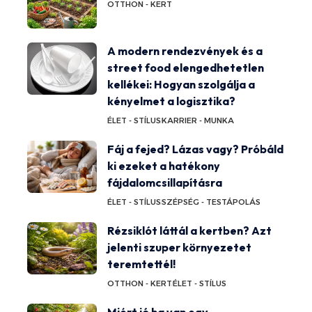
OTTHON - KERT
A modern rendezvények és a
street food elengedhetetlen
kellékei: Hogyan szolgálja a
kényelmet a logisztika?
ÉLET - STÍLUS
KARRIER - MUNKA
Fáj a fejed? Lázas vagy? Próbáld
ki ezeket a hatékony
fájdalomcsillapításra
ÉLET - STÍLUS
SZÉPSÉG - TESTÁPOLÁS
Rézsiklót láttál a kertben? Azt
jelenti szuper környezetet
teremtettél!
OTTHON - KERT
ÉLET - STÍLUS
Miért jó ha van egy