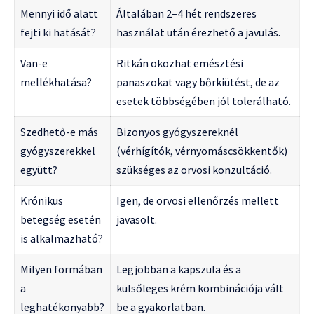
Mennyi idő alatt
Általában 2–4 hét rendszeres
fejti ki hatását?
használat után érezhető a javulás.
Van-e
Ritkán okozhat emésztési
mellékhatása?
panaszokat vagy bőrkiütést, de az
esetek többségében jól tolerálható.
Szedhető-e más
Bizonyos gyógyszereknél
gyógyszerekkel
(vérhígítók, vérnyomáscsökkentők)
együtt?
szükséges az orvosi konzultáció.
Krónikus
Igen, de orvosi ellenőrzés mellett
betegség esetén
javasolt.
is alkalmazható?
Milyen formában
Legjobban a kapszula és a
a
külsőleges krém kombinációja vált
leghatékonyabb?
be a gyakorlatban.