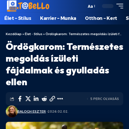
Aa
Élet – Stílus
Karrier – Munka
Otthon – Kert
S
Kezdőlap
»
Élet - Stílus
»
Ördögkarom: Természetes megoldás ízületi fájdalmak és gyulladás ellen
Ördögkarom: Természetes
megoldás ízületi
fájdalmak és gyulladás
ellen
5 PERC OLVASÁS
BALOGH ESZTER
2026.02.02.