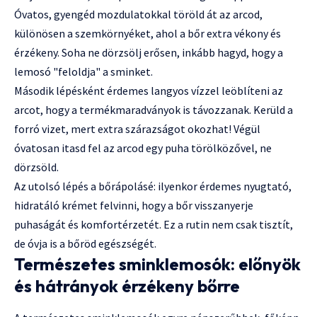
Óvatos, gyengéd mozdulatokkal töröld át az arcod,
különösen a szemkörnyéket, ahol a bőr extra vékony és
érzékeny. Soha ne dörzsölj erősen, inkább hagyd, hogy a
lemosó "feloldja" a sminket.
Második lépésként érdemes langyos vízzel leöblíteni az
arcot, hogy a termékmaradványok is távozzanak. Kerüld a
forró vizet, mert extra szárazságot okozhat! Végül
óvatosan itasd fel az arcod egy puha törölközővel, ne
dörzsöld.
Az utolsó lépés a bőrápolásé: ilyenkor érdemes nyugtató,
hidratáló krémet felvinni, hogy a bőr visszanyerje
puhaságát és komfortérzetét. Ez a rutin nem csak tisztít,
de óvja is a bőröd egészségét.
Természetes sminklemosók: előnyök
és hátrányok érzékeny bőrre