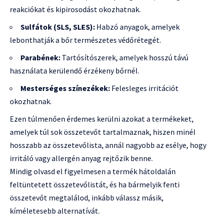
reakciókat és kipirosodást okozhatnak.
Sulfátok (SLS, SLES):
Habzó anyagok, amelyek
lebonthatják a bőr természetes védőrétegét.
Parabének:
Tartósítószerek, amelyek hosszú távú
használata kerülendő érzékeny bőrnél.
Mesterséges színezékek:
Felesleges irritációt
okozhatnak.
Ezen túlmenően érdemes kerülni azokat a termékeket,
amelyek túl sok összetevőt tartalmaznak, hiszen minél
hosszabb az összetevőlista, annál nagyobb az esélye, hogy
irritáló vagy allergén anyag rejtőzik benne.
Mindig olvasd el figyelmesen a termék hátoldalán
feltüntetett összetevőlistát, és ha bármelyik fenti
összetevőt megtalálod, inkább válassz másik,
kíméletesebb alternatívát.