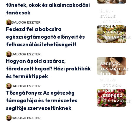
tünetek, okok és alkalmazkodási
ÉLET -
tanácsok
STÍLUS
OTTHON
BALOGH ESZTER
- KERT
Fedezd fel a babcsíra
SZÉPSÉG -
egészségtámogató előnyeit és
TESTÁPOLÁS
felhasználási lehetőségeit!
BALOGH ESZTER
Hogyan ápold a száraz,
SZÉPSÉG -
töredezett hajad? Házi praktikák
TESTÁPOLÁS
ÉLET -
és terméktippek
STÍLUS
OTTHON
BALOGH ESZTER
- KERT
Tőzegáfonya: Az egészség
SZÉPSÉG -
támogatója és természetes
TESTÁPOLÁS
segítője szervezetünknek
BALOGH ESZTER