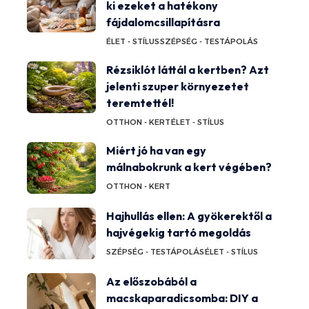
ki ezeket a hatékony
fájdalomcsillapításra
ÉLET - STÍLUS
SZÉPSÉG - TESTÁPOLÁS
Rézsiklót láttál a kertben? Azt
jelenti szuper környezetet
teremtettél!
OTTHON - KERT
ÉLET - STÍLUS
Miért jó ha van egy
málnabokrunk a kert végében?
OTTHON - KERT
Hajhullás ellen: A gyökerektől a
hajvégekig tartó megoldás
SZÉPSÉG - TESTÁPOLÁS
ÉLET - STÍLUS
Az előszobából a
macskaparadicsomba: DIY a