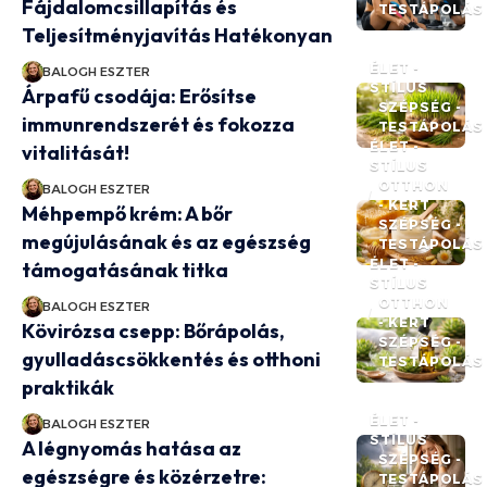
Fájdalomcsillapítás és
TESTÁPOLÁS
Teljesítményjavítás Hatékonyan
ÉLET -
BALOGH ESZTER
STÍLUS
Árpafű csodája: Erősítse
SZÉPSÉG -
immunrendszerét és fokozza
TESTÁPOLÁS
ÉLET -
vitalitását!
STÍLUS
OTTHON
BALOGH ESZTER
- KERT
Méhpempő krém: A bőr
SZÉPSÉG -
megújulásának és az egészség
TESTÁPOLÁS
ÉLET -
támogatásának titka
STÍLUS
OTTHON
BALOGH ESZTER
- KERT
Kövirózsa csepp: Bőrápolás,
SZÉPSÉG -
gyulladáscsökkentés és otthoni
TESTÁPOLÁS
praktikák
ÉLET -
BALOGH ESZTER
STÍLUS
A légnyomás hatása az
SZÉPSÉG -
egészségre és közérzetre:
TESTÁPOLÁS