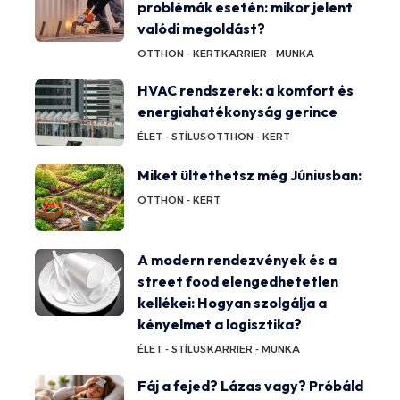
problémák esetén: mikor jelent
valódi megoldást?
OTTHON - KERT
KARRIER - MUNKA
HVAC rendszerek: a komfort és
energiahatékonyság gerince
ÉLET - STÍLUS
OTTHON - KERT
Miket ültethetsz még Júniusban:
OTTHON - KERT
A modern rendezvények és a
street food elengedhetetlen
kellékei: Hogyan szolgálja a
kényelmet a logisztika?
ÉLET - STÍLUS
KARRIER - MUNKA
Fáj a fejed? Lázas vagy? Próbáld