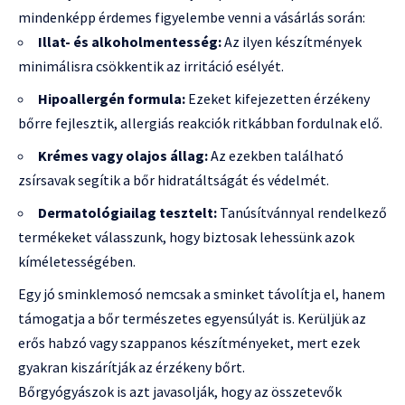
mindenképp érdemes figyelembe venni a vásárlás során:
Illat- és alkoholmentesség:
Az ilyen készítmények
minimálisra csökkentik az irritáció esélyét.
Hipoallergén formula:
Ezeket kifejezetten érzékeny
bőrre fejlesztik, allergiás reakciók ritkábban fordulnak elő.
Krémes vagy olajos állag:
Az ezekben található
zsírsavak segítik a bőr hidratáltságát és védelmét.
Dermatológiailag tesztelt:
Tanúsítvánnyal rendelkező
termékeket válasszunk, hogy biztosak lehessünk azok
kíméletességében.
Egy jó sminklemosó nemcsak a sminket távolítja el, hanem
támogatja a bőr természetes egyensúlyát is. Kerüljük az
erős habzó vagy szappanos készítményeket, mert ezek
gyakran kiszárítják az érzékeny bőrt.
Bőrgyógyászok is azt javasolják, hogy az összetevők