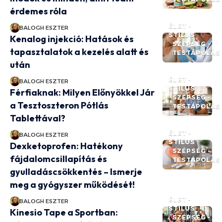
érdemes róla
ÉLET -
BALOGH ESZTER
STÍLUS
Kenalog injekció: Hatások és
SZÉPSÉG -
tapasztalatok a kezelés alatt és
TESTÁPOLÁS
után
ÉLET -
BALOGH ESZTER
STÍLUS
Férfiaknak: Milyen Előnyökkel Jár
SZÉPSÉG -
a Tesztoszteron Pótlás
TESTÁPOLÁS
Tablettával?
ÉLET -
BALOGH ESZTER
STÍLUS
Dexketoprofen: Hatékony
SZÉPSÉG -
fájdalomcsillapítás és
TESTÁPOLÁS
gyulladáscsökkentés – Ismerje
meg a gyógyszer működését!
ÉLET -
BALOGH ESZTER
STÍLUS
Kinesio Tape a Sportban:
SZÉPSÉG -