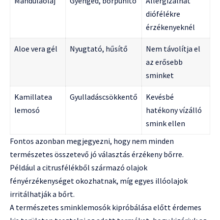
Mandulaolaj
Gyengéd, bőrpuhító
Allergizálhat
diófélékre
érzékenyeknél
Aloe vera gél
Nyugtató, hűsítő
Nem távolítja el
az erősebb
sminket
Kamillatea
Gyulladáscsökkentő
Kevésbé
lemosó
hatékony vízálló
smink ellen
Fontos azonban megjegyezni, hogy nem minden
természetes összetevő jó választás érzékeny bőrre.
Például a citrusfélékből származó olajok
fényérzékenységet okozhatnak, míg egyes illóolajok
irritálhatják a bőrt.
A természetes sminklemosók kipróbálása előtt érdemes