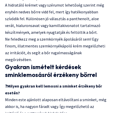
A hidratáló krémet vagy szérumot lehetőség szerint még
enyhén nedves bőrre vidd fel, mert így hatékonyabban
szívódik fel. Különösen jó választás a panthenolt, aloe
verát, hialuronsavat vagy kamillakivonatot tartalmazó
készítmények, amelyek nyugtatják és feltöltik a bőrt.
Ne feledkezz meg a szemkörnyék ápolásáról sem! Egy
finom, illatmentes szemkörnyékápoló krém megelőzheti
az irritációt, és segít a bőr rugalmasságának
megőrzésében.
Gyakran ismételt kérdések
sminklemosásról érzékeny bőrrel
❓
Milyen gyakran kell lemosni a sminket érzékeny bőr
esetén?
Minden este ajánlott alaposan eltávolítani a sminket, még
akkor is, ha nagyon fáradt vagy. Így megelőzhető az