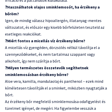
irritáció és a pattanások kialakulása.
❓
Használhatok olajos sminklemosót, ha érzékeny a
bőröm?
Igen, de mindig válassz hipoallergén, illatanyag-mentes
változatot, és először egy kisebb bőrfelületen teszteld az
esetleges reakciókat.
❓
Miért fontos a micellás víz érzékeny bőrre?
A micellás víz gyengéden, dörzsölés nélkül távolítja el a
szennyeződéseket, és nem tartalmaz szappant vagy
alkoholt, így nem szárítja a bőrt.
❓
Milyen természetes összetevők segíthetnek
sminklemosásban érzékeny bőrre?
Aloe vera, kamilla, mandulaolaj és panthenol – ezek mind
kíméletesen távolítják el a sminket, miközben nyugtatják a
bőrt.
Az érzékeny bőr megfelelő sminklemosása odafigyelést és
türelmet igényel, de megéri. Ha figyelembe vesszük a