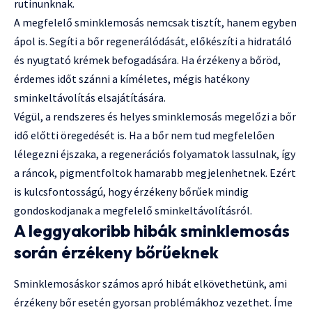
rutinunknak.
A megfelelő sminklemosás nemcsak tisztít, hanem egyben
ápol is. Segíti a bőr regenerálódását, előkészíti a hidratáló
és nyugtató krémek befogadására. Ha érzékeny a bőröd,
érdemes időt szánni a kíméletes, mégis hatékony
sminkeltávolítás elsajátítására.
Végül, a rendszeres és helyes sminklemosás megelőzi a bőr
idő előtti öregedését is. Ha a bőr nem tud megfelelően
lélegezni éjszaka, a regenerációs folyamatok lassulnak, így
a ráncok, pigmentfoltok hamarabb megjelenhetnek. Ezért
is kulcsfontosságú, hogy érzékeny bőrűek mindig
gondoskodjanak a megfelelő sminkeltávolításról.
A leggyakoribb hibák sminklemosás
során érzékeny bőrűeknek
Sminklemosáskor számos apró hibát elkövethetünk, ami
érzékeny bőr esetén gyorsan problémákhoz vezethet. Íme