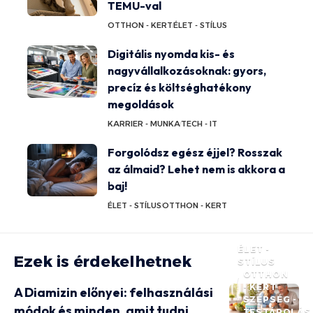
TEMU-val
OTTHON - KERT
ÉLET - STÍLUS
Digitális nyomda kis- és
nagyvállalkozásoknak: gyors,
precíz és költséghatékony
megoldások
KARRIER - MUNKA
TECH - IT
Forgolódsz egész éjjel? Rosszak
az álmaid? Lehet nem is akkora a
baj!
ÉLET - STÍLUS
OTTHON - KERT
ÉLET -
Ezek is érdekelhetnek
STÍLUS
OTTHON
- KERT
A Diamizin előnyei: felhasználási
SZÉPSÉG -
módok és minden, amit tudni
TESTÁPOLÁS