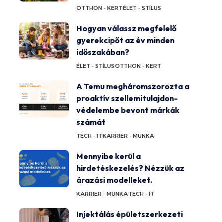
OTTHON - KERT
ÉLET - STÍLUS
Hogyan válassz megfelelő
gyerekcipőt az év minden
időszakában?
ÉLET - STÍLUS
OTTHON - KERT
A Temu megháromszorozta a
proaktív szellemitulajdon-
védelembe bevont márkák
számát
TECH - IT
KARRIER - MUNKA
Mennyibe kerül a
hirdetéskezelés? Nézzük az
árazási modelleket.
KARRIER - MUNKA
TECH - IT
Injektálás épületszerkezeti