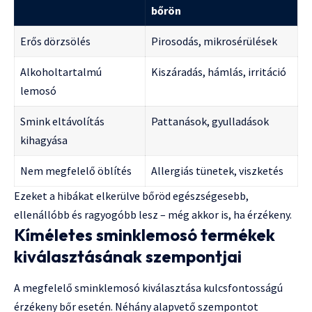
bőrön
Erős dörzsölés
Pirosodás, mikrosérülések
Alkoholtartalmú
Kiszáradás, hámlás, irritáció
lemosó
Smink eltávolítás
Pattanások, gyulladások
kihagyása
Nem megfelelő öblítés
Allergiás tünetek, viszketés
Ezeket a hibákat elkerülve bőröd egészségesebb,
ellenállóbb és ragyogóbb lesz – még akkor is, ha érzékeny.
Kíméletes sminklemosó termékek
kiválasztásának szempontjai
A megfelelő sminklemosó kiválasztása kulcsfontosságú
érzékeny bőr esetén. Néhány alapvető szempontot