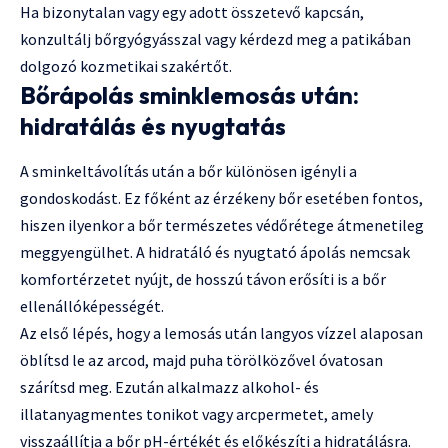
Ha bizonytalan vagy egy adott összetevő kapcsán,
konzultálj bőrgyógyásszal vagy kérdezd meg a patikában
dolgozó kozmetikai szakértőt.
Bőrápolás sminklemosás után:
hidratálás és nyugtatás
A sminkeltávolítás után a bőr különösen igényli a
gondoskodást. Ez főként az érzékeny bőr esetében fontos,
hiszen ilyenkor a bőr természetes védőrétege átmenetileg
meggyengülhet. A hidratáló és nyugtató ápolás nemcsak
komfortérzetet nyújt, de hosszú távon erősíti is a bőr
ellenállóképességét.
Az első lépés, hogy a lemosás után langyos vízzel alaposan
öblítsd le az arcod, majd puha törölközővel óvatosan
szárítsd meg. Ezután alkalmazz alkohol- és
illatanyagmentes tonikot vagy arcpermetet, amely
visszaállítja a bőr pH-értékét és előkészíti a hidratálásra.