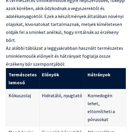
A természetes sminklemosók egyre népszerűbbek, főképp
azok körében, akik ódzkodnak a vegyszerektől és
adalékanyagoktól. Ezek a készítmények általában növényi
olajokat, kivonatokat tartalmaznak, melyek kíméletesen
oldják fel a sminket anélkül, hogy irritálnák az érzékeny
bőrt.
Az alábbi táblázat a leggyakrabban használt természetes
sminklemosók előnyeit és hátrányait foglalja össze
érzékeny bőr szempontjából:
Természetes
Előnyök
Hátrányok
lemosó
Kókuszolaj
Hidratáló, nyugtató
Komedogén
lehet,
eltömítheti a
pórusokat