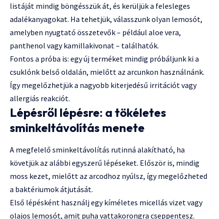
listáját mindig böngésszük át, és kerüljük a felesleges
adalékanyagokat. Ha tehetjük, válasszunk olyan lemosót,
amelyben nyugtató összetevők – például aloe vera,
panthenol vagy kamillakivonat – találhatók.
Fontos a próba is: egy új terméket mindig próbáljunk ki a
csuklónk belső oldalán, mielőtt az arcunkon használnánk.
Így megelőzhetjük a nagyobb kiterjedésű irritációt vagy
allergiás reakciót.
Lépésről lépésre: a tökéletes
sminkeltávolítás menete
A megfelelő sminkeltávolítás rutinná alakítható, ha
követjük az alábbi egyszerű lépéseket. Először is, mindig
moss kezet, mielőtt az arcodhoz nyúlsz, így megelőzheted
a baktériumok átjutását.
Első lépésként használj egy kíméletes micellás vizet vagy
olajos lemosót, amit puha vattakorongra cseppentesz.