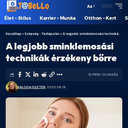
Aa
Élet – Stílus
Karrier – Munka
Otthon – Kert
S
Kezdőlap
»
Szépség - Testápolás
»
A legjobb sminklemosási technikák érzékeny bőrre
A legjobb sminklemosási
technikák érzékeny bőrre
10 PERC OLVASÁS
BALOGH ESZTER
2025.08.19.