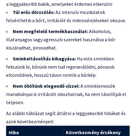
a leggyakoribb bakik, amelyeket érdemes elkerülni:
Túl erős dörzsölés:
Az intenzív mozdulatok
felsérthetik a bőrt, irritációt és mikrosérüléseket okozva.
Nem megfelelő termékhasználat:
Alkoholos,
illatanyagos vagy agresszív szereket használva a bőr
kiszáradhat, pirosodhat.
Sminkeltávolítás kihagyása:
Ha este sminkben
fekszünk le, bőrünk nem tud regenerálódni, pórusok
eltömődnek, hosszú távon romlik a bőrkép.
Nem öblítünk elegendő vízzel:
A sminklemosók
maradványai is irritációt okozhatnak, ha nem távolítjuk el
teljesen.
Az alábbi táblázat segít átlátni a leggyakoribb hibákat és
azok következményeit:
Hiba
Következmény érzékeny