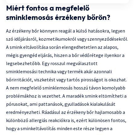
Miért fontos a megfelelő
sminklemosás érzékeny bőrön?
Az érzékeny bőr könnyen reagál a külső hatásokra, legyen
szó időjárásról, kozmetikumokról vagy szennyeződésekről.
A smink eltávolítása során elengedhetetlen az alapos,
mégis gyengéd eljárás, hiszen a bőr védőrétege ilyenkor a
legsebezhetőbb. Egy rosszul megválasztott
sminklemosási technika vagy termék akár azonnali
bőrirritációt, viszketést vagy tartós pirosságot is okozhat.
A nem megfelelő sminklemosás hosszú távon komolyabb
problémákhoz is vezethet. A maradék smink eltömítheti a
pórusokat, ami pattanások, gyulladások kialakulását
eredményezheti. Ráadásul az érzékeny bőr hajlamosabb a
különböző allergiás reakciókra is, ezért különösen fontos,
hogy a sminkeltávolítás minden este része legyen a