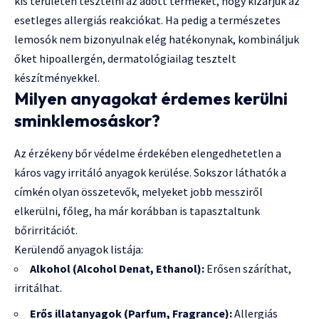
kis területen tesztelni az adott terméket, hogy kizárjuk az
esetleges allergiás reakciókat. Ha pedig a természetes
lemosók nem bizonyulnak elég hatékonynak, kombináljuk
őket hipoallergén, dermatológiailag tesztelt
készítményekkel.
Milyen anyagokat érdemes kerülni
sminklemosáskor?
Az érzékeny bőr védelme érdekében elengedhetetlen a
káros vagy irritáló anyagok kerülése. Sokszor láthatók a
címkén olyan összetevők, melyeket jobb messziről
elkerülni, főleg, ha már korábban is tapasztaltunk
bőrirritációt.
Kerülendő anyagok listája:
Alkohol (Alcohol Denat, Ethanol):
Erősen száríthat,
irritálhat.
Erős illatanyagok (Parfum, Fragrance):
Allergiás