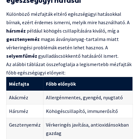
egészségügyi hatásai
Különböző mézfajták eltérő egészségügyi hatásokkal
bírnak, ezért érdemes ismerni, melyik mire használható. A
hársméz
például köhögés csillapítására kiváló, míg a
gesztenyeméz
magas ásványianyag-tartalma miatt
vérkeringési problémák esetén lehet hasznos. A
selyemfűméz
gyulladáscsökkentő hatásáról ismert.
Az alábbi táblázat összefoglalja a legismertebb mézfajták
főbb egészségügyi előnyeit:
Mézfajta
Főbb előnyök
Akácméz
Allergénmentes, gyengéd, nyugtató
Hársméz
Köhögéscsillapító, immunerősítő
Gesztenyeméz
Vérkeringés javítása, antioxidánsokban
gazdag