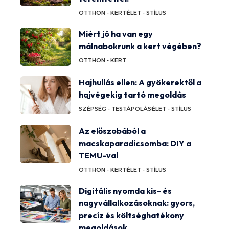
OTTHON - KERT
ÉLET - STÍLUS
Miért jó ha van egy
málnabokrunk a kert végében?
OTTHON - KERT
Hajhullás ellen: A gyökerektől a
hajvégekig tartó megoldás
SZÉPSÉG - TESTÁPOLÁS
ÉLET - STÍLUS
Az előszobából a
macskaparadicsomba: DIY a
TEMU-val
OTTHON - KERT
ÉLET - STÍLUS
Digitális nyomda kis- és
nagyvállalkozásoknak: gyors,
precíz és költséghatékony
megoldások