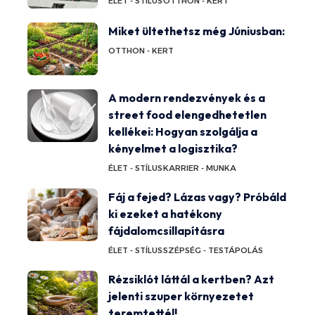
ÉLET - STÍLUS
OTTHON - KERT
Miket ültethetsz még Júniusban:
OTTHON - KERT
A modern rendezvények és a
street food elengedhetetlen
kellékei: Hogyan szolgálja a
kényelmet a logisztika?
ÉLET - STÍLUS
KARRIER - MUNKA
Fáj a fejed? Lázas vagy? Próbáld
ki ezeket a hatékony
fájdalomcsillapításra
ÉLET - STÍLUS
SZÉPSÉG - TESTÁPOLÁS
Rézsiklót láttál a kertben? Azt
jelenti szuper környezetet
teremtettél!