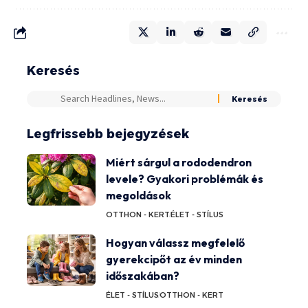
Keresés
Legfrissebb bejegyzések
Miért sárgul a rododendron
levele? Gyakori problémák és
megoldások
OTTHON - KERT
ÉLET - STÍLUS
Hogyan válassz megfelelő
gyerekcipőt az év minden
időszakában?
ÉLET - STÍLUS
OTTHON - KERT