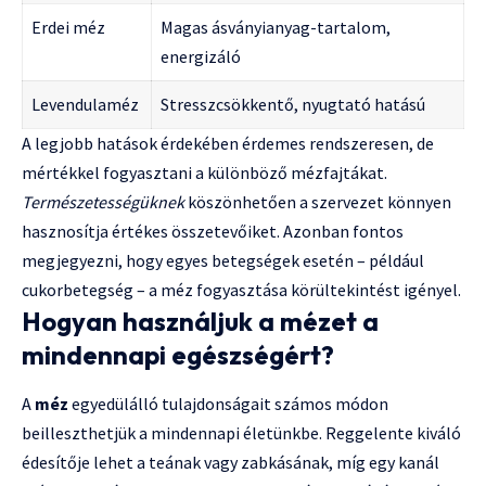
Erdei méz
Magas ásványianyag-tartalom,
energizáló
Levendulaméz
Stresszcsökkentő, nyugtató hatású
A legjobb hatások érdekében érdemes rendszeresen, de
mértékkel fogyasztani a különböző mézfajtákat.
Természetességüknek
köszönhetően a szervezet könnyen
hasznosítja értékes összetevőiket. Azonban fontos
megjegyezni, hogy egyes betegségek esetén – például
cukorbetegség – a méz fogyasztása körültekintést igényel.
Hogyan használjuk a mézet a
mindennapi egészségért?
A
méz
egyedülálló tulajdonságait számos módon
beilleszthetjük a mindennapi életünkbe. Reggelente kiváló
édesítője lehet a teának vagy zabkásának, míg egy kanál