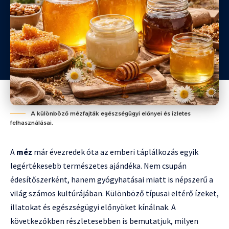
A különböző mézfajták egészségügyi előnyei és ízletes
felhasználásai.
A
méz
már évezredek óta az emberi táplálkozás egyik
legértékesebb természetes ajándéka. Nem csupán
édesítőszerként, hanem gyógyhatásai miatt is népszerű a
világ számos kultúrájában. Különböző típusai eltérő ízeket,
illatokat és egészségügyi előnyöket kínálnak. A
következőkben részletesebben is bemutatjuk, milyen