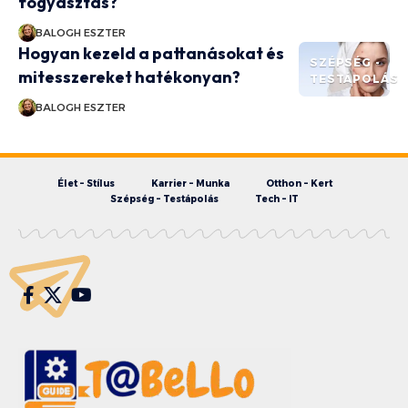
fogyasztás?
BALOGH ESZTER
Hogyan kezeld a pattanásokat és
SZÉPSÉG -
mitesszereket hatékonyan?
TESTÁPOLÁS
BALOGH ESZTER
Élet – Stílus
Karrier – Munka
Otthon – Kert
Szépség – Testápolás
Tech – IT