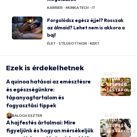
KARRIER - MUNKA
TECH - IT
Forgolódsz egész éjjel? Rosszak
az álmaid? Lehet nem is akkora a
baj!
ÉLET - STÍLUS
OTTHON - KERT
Ezek is érdekelhetnek
ÉLET -
STÍLUS
A quinoa hatásai az emésztésre
SZÉPSÉG -
és egészségünkre:
TESTÁPOLÁS
tápanyagtartalom és
fogyasztási tippek
ÉLET -
BALOGH ESZTER
STÍLUS
A hajfestés ártalmai: Mire
SZÉPSÉG -
figyeljünk és hogyan mérsékeljük
TESTÁPOLÁS