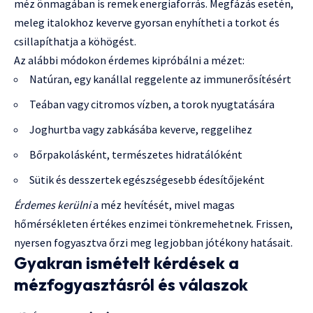
méz önmagában is remek energiaforrás. Megfázás esetén,
meleg italokhoz keverve gyorsan enyhítheti a torkot és
csillapíthatja a köhögést.
Az alábbi módokon érdemes kipróbálni a mézet:
Natúran, egy kanállal reggelente az immunerősítésért
Teában vagy citromos vízben, a torok nyugtatására
Joghurtba vagy zabkásába keverve, reggelihez
Bőrpakolásként, természetes hidratálóként
Sütik és desszertek egészségesebb édesítőjeként
Érdemes kerülni
a méz hevítését, mivel magas
hőmérsékleten értékes enzimei tönkremehetnek. Frissen,
nyersen fogyasztva őrzi meg legjobban jótékony hatásait.
Gyakran ismételt kérdések a
mézfogyasztásról és válaszok