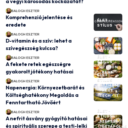
a vegyi károsodás kockázatát?
BALOGH ESZTER
Komprehenzió jelentése és
ÉLET -
eredete
STÍLUS
BALOGH ESZTER
D-vitamin és a szív: lehet a
ÉLET -
szívegészség kulcsa?
STÍLUS
ÉLET -
BALOGH ESZTER
STÍLUS
A fekete retek egészségre
OTTHON
gyakorolt jótékony hatásai
- KERT
ÉLET -
STÍLUS
BALOGH ESZTER
OTTHON
Napenergia: Környezetbarát és
- KERT
Költséghatékony Megoldás a
TECH - IT
Fenntartható Jövőért
ÉLET -
BALOGH ESZTER
STÍLUS
A nefrit ásvány gyógyító hatásai
SZÉPSÉG -
és spirituális szerepe a testi-lelki
TESTÁPOLÁS