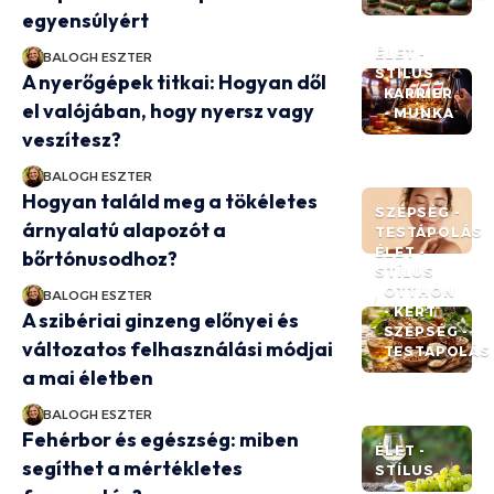
egyensúlyért
ÉLET -
BALOGH ESZTER
STÍLUS
A nyerőgépek titkai: Hogyan dől
KARRIER
el valójában, hogy nyersz vagy
- MUNKA
veszítesz?
BALOGH ESZTER
Hogyan találd meg a tökéletes
SZÉPSÉG -
árnyalatú alapozót a
TESTÁPOLÁS
ÉLET -
bőrtónusodhoz?
STÍLUS
OTTHON
BALOGH ESZTER
- KERT
A szibériai ginzeng előnyei és
SZÉPSÉG -
változatos felhasználási módjai
TESTÁPOLÁS
a mai életben
BALOGH ESZTER
Fehérbor és egészség: miben
ÉLET -
segíthet a mértékletes
STÍLUS