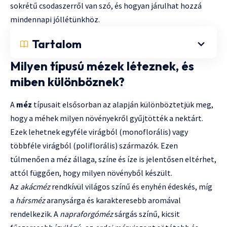
sokrétű csodaszerről van szó, és hogyan járulhat hozzá
mindennapi jóllétünkhöz.
Tartalom
Milyen típusú mézek léteznek, és
miben különböznek?
A
méz
típusait elsősorban az alapján különböztetjük meg,
hogy a méhek milyen növényekről gyűjtötték a nektárt.
Ezek lehetnek egyféle virágból (monoflorális) vagy
többféle virágból (poliflorális) származók. Ezen
túlmenően a méz állaga, színe és íze is jelentősen eltérhet,
attól függően, hogy milyen növényből készült.
Az
akácméz
rendkívül világos színű és enyhén édeskés, míg
a
hársméz
aranysárga és karakteresebb aromával
rendelkezik. A
napraforgóméz
sárgás színű, kicsit