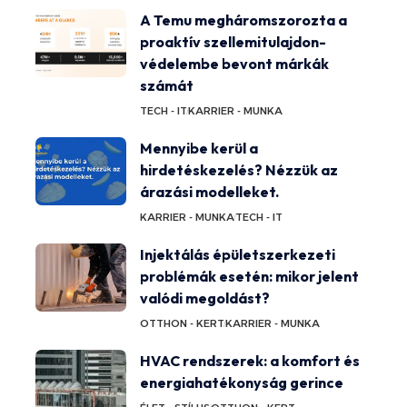
A Temu megháromszorozta a
proaktív szellemitulajdon-
védelembe bevont márkák
számát
TECH - IT
KARRIER - MUNKA
Mennyibe kerül a
hirdetéskezelés? Nézzük az
árazási modelleket.
KARRIER - MUNKA
TECH - IT
Injektálás épületszerkezeti
problémák esetén: mikor jelent
valódi megoldást?
OTTHON - KERT
KARRIER - MUNKA
HVAC rendszerek: a komfort és
energiahatékonyság gerince