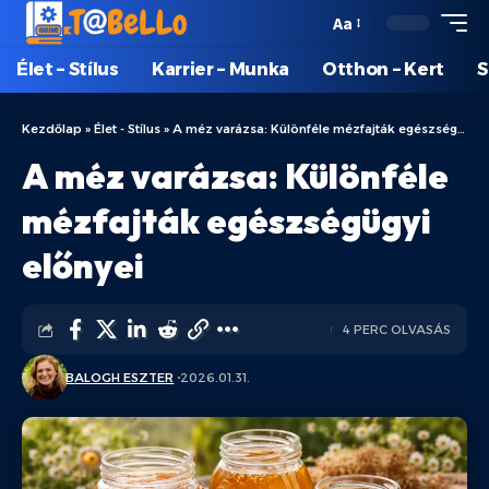
Aa
Élet – Stílus
Karrier – Munka
Otthon – Kert
S
Kezdőlap
»
Élet - Stílus
»
A méz varázsa: Különféle mézfajták egészségügyi előnyei
A méz varázsa: Különféle
mézfajták egészségügyi
előnyei
4 PERC OLVASÁS
BALOGH ESZTER
2026.01.31.