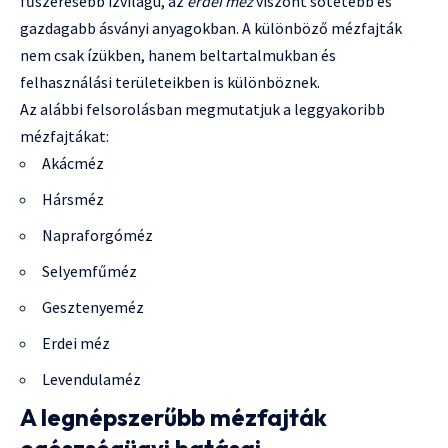
fűszeresebb ízvilágú, az
erdei méz
viszont sötétebb és
gazdagabb ásványi anyagokban. A különböző mézfajták
nem csak ízükben, hanem beltartalmukban és
felhasználási területeikben is különböznek.
Az alábbi felsorolásban megmutatjuk a leggyakoribb
mézfajtákat:
Akácméz
Hársméz
Napraforgóméz
Selyemfűméz
Gesztenyeméz
Erdei méz
Levendulaméz
A legnépszerűbb mézfajták