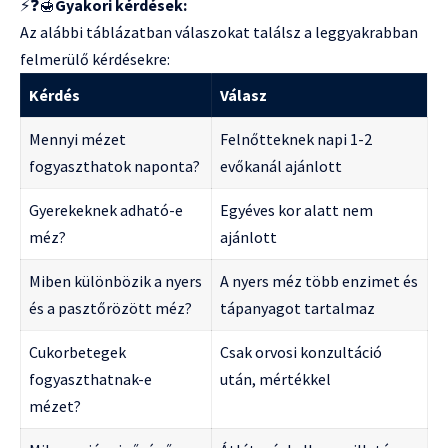
⚡❓🍯
Gyakori kérdések:
Az alábbi táblázatban válaszokat találsz a leggyakrabban
felmerülő kérdésekre:
Kérdés
Válasz
Mennyi mézet
Felnőtteknek napi 1-2
fogyaszthatok naponta?
evőkanál ajánlott
Gyerekeknek adható-e
Egyéves kor alatt nem
méz?
ajánlott
Miben különbözik a nyers
A nyers méz több enzimet és
és a pasztőrözött méz?
tápanyagot tartalmaz
Cukorbetegek
Csak orvosi konzultáció
fogyaszthatnak-e
után, mértékkel
mézet?