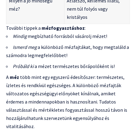
Milyen a jó minőségű
Átlátszó, kellemes illatú,
méz?
nem túl folyós vagy
kristályos
További tippek a
mézfogyasztáshoz
:
Mindig
megbízható forrásból vásárolj mézet!
Ismerd meg
a különböző mézfajtákat, hogy megtaláld a
számodra legmegfelelőbbet!
Próbáld ki
a mézet természetes bőrápolóként is!
A
méz
több mint egy egyszerű édesítőszer: természetes,
ízletes és rendkívül egészséges. A különböző mézfajták
változatos egészségügyi előnyöket kínálnak, amiket
érdemes a mindennapokban is hasznosítani. Tudatos
választással és mértékletes fogyasztással hosszú távon is
hozzájárulhatunk szervezetünk egyensúlyához és
vitalitásához.