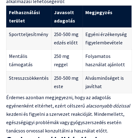
alkalmazási lehetőségeiről:
Felhasználási
Javasolt
Megjegyzés
terület
adagolás
Sportteljesítmény
250-500 mg
Egyéni érzékenység
edzés előtt
figyelembevétele
Mentális
250 mg
Folyamatos
támogatás
reggel
használat ajánlott
Stresszcsökkentés
250-500 mg
Alvásminőséget is
este
javíthat
Érdemes azonban megjegyezni, hogy az adagolás
egyénenként eltérhet, ezért célszerű
alacsonyabb dózissal
kezdeni és figyelni a szervezet reakcióját. Mindemellett,
egészségügyi problémák vagy gyógyszerszedés esetén
tanácsos orvossal konzultálni a használat előtt.