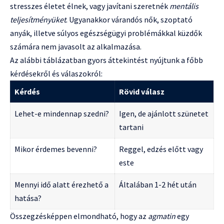
stresszes életet élnek, vagy javítani szeretnék
mentális
teljesítményüket
. Ugyanakkor várandós nők, szoptató
anyák, illetve súlyos egészségügyi problémákkal küzdők
számára nem javasolt az alkalmazása.
Az alábbi táblázatban gyors áttekintést nyújtunk a főbb
kérdésekről és válaszokról:
Kérdés
Rövid válasz
Lehet-e mindennap szedni?
Igen, de ajánlott szünetet
tartani
Mikor érdemes bevenni?
Reggel, edzés előtt vagy
este
Mennyi idő alatt érezhető a
Általában 1-2 hét után
hatása?
Összegzésképpen elmondható, hogy az
agmatin
egy