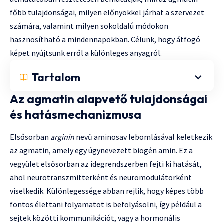
főbb tulajdonságai, milyen előnyökkel járhat a szervezet
számára, valamint milyen sokoldalú módokon
hasznosítható a mindennapokban. Célunk, hogy átfogó
képet nyújtsunk erről a különleges anyagról.
Tartalom
Az agmatin alapvető tulajdonságai
és hatásmechanizmusa
Elsősorban
arginin
nevű aminosav lebomlásával keletkezik
az agmatin, amely egy úgynevezett biogén amin. Ez a
vegyület elsősorban az idegrendszerben fejti ki hatását,
ahol neurotranszmitterként és neuromodulátorként
viselkedik. Különlegessége abban rejlik, hogy képes több
fontos élettani folyamatot is befolyásolni, így például a
sejtek közötti kommunikációt, vagy a hormonális