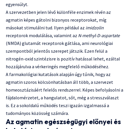
egyensúlyt.
A szervezetben jelen lévő különféle enzimek révén az
agmatin képes gátolni bizonyos receptorokat, míg
másokat stimulálni tud. Ilyen például az
imidzolin
receptorok modulálása, valamint az
N-methyl-D-aspartate
(NMDA) glutamát receptorok gátlása, ami neurológiai
szempontból jelentős szerepet játszik. Ezen felül a
nitrogén-oxid szintézisre is pozitív hatással lehet, ezáltal
hozzájárulva a vérkeringés megfelelő működéséhez.
A farmakológiai kutatások alapján úgy tűnik, hogy az
agmatin szoros kölcsönhatásban áll több, a szervezet
homeosztázisáért felelős rendszerrel. Képes befolyásolni a
fájdalomérzetet, a hangulatot, sőt, még a stresszválaszt
is. Ez a sokoldalú működés teszi igazán izgalmassá a
tudományos közösség számára.
Az agmatin egészségügyi előnyei és