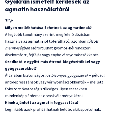
Gyakran ismételt kérdések az
agmatin használatáról
❓❗🧐
Milyen mellékhatásai lehetnek az agmatinnak?
A legtöbb tanulmány szerint megfelelő dózisban
használva az agmatin jól tolerálható, azonban
túlzott
mennyiségben
előfordulhat gyomor-bélrendszeri
diszkomfort, fejfájás vagy enyhe vérnyomáscsökkenés.
Szedhető-e együtt más étrend-kiegészítőkkel vagy
gyógyszerekkel?
Általában biztonságos, de
bizonyos gyógyszerek
– például
antidepresszánsok vagy vérnyomáscsökkentők – mellett
fokozott óvatosság szükséges. Ilyen esetekben
mindenképp érdemes orvosi véleményt kérni.
Kinek ajánlott az agmatin fogyasztása?
Leginkább azok profitálhatnak belőle, akik sportolnak,