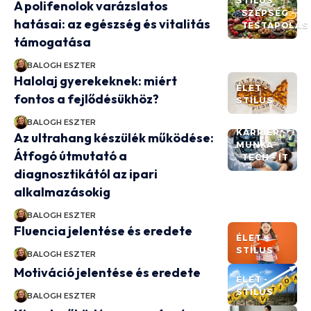
STÍLUS
A polifenolok varázslatos
SZÉPSÉG -
hatásai: az egészség és vitalitás
TESTÁPOLÁS
támogatása
BALOGH ESZTER
Halolaj gyerekeknek: miért
ÉLET -
fontos a fejlődésükhöz?
STÍLUS
BALOGH ESZTER
KARRIER -
Az ultrahang készülék működése:
MUNKA
Átfogó útmutató a
TECH - IT
diagnosztikától az ipari
alkalmazásokig
BALOGH ESZTER
Fluencia jelentése és eredete
ÉLET -
STÍLUS
BALOGH ESZTER
Motiváció jelentése és eredete
ÉLET -
STÍLUS
BALOGH ESZTER