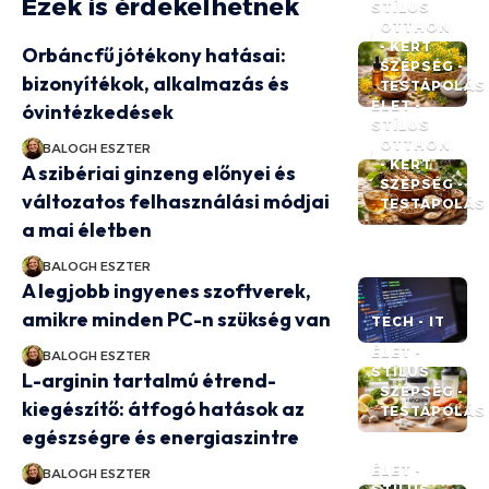
Ezek is érdekelhetnek
STÍLUS
OTTHON
- KERT
Orbáncfű jótékony hatásai:
SZÉPSÉG -
bizonyítékok, alkalmazás és
TESTÁPOLÁS
ÉLET -
óvintézkedések
STÍLUS
OTTHON
BALOGH ESZTER
- KERT
A szibériai ginzeng előnyei és
SZÉPSÉG -
változatos felhasználási módjai
TESTÁPOLÁS
a mai életben
BALOGH ESZTER
A legjobb ingyenes szoftverek,
amikre minden PC-n szükség van
TECH - IT
ÉLET -
BALOGH ESZTER
STÍLUS
L-arginin tartalmú étrend-
SZÉPSÉG -
kiegészítő: átfogó hatások az
TESTÁPOLÁS
egészségre és energiaszintre
ÉLET -
BALOGH ESZTER