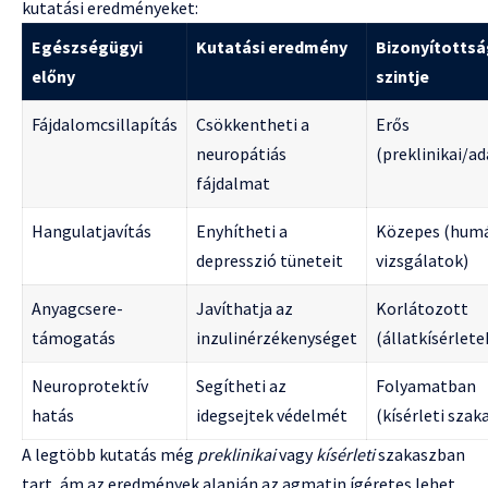
kutatási eredményeket:
Egészségügyi
Kutatási eredmény
Bizonyítotts
előny
szintje
Fájdalomcsillapítás
Csökkentheti a
Erős
neuropátiás
(preklinikai/a
fájdalmat
Hangulatjavítás
Enyhítheti a
Közepes (hum
depresszió tüneteit
vizsgálatok)
Anyagcsere-
Javíthatja az
Korlátozott
támogatás
inzulinérzékenységet
(állatkísérlete
Neuroprotektív
Segítheti az
Folyamatban
hatás
idegsejtek védelmét
(kísérleti szak
A legtöbb kutatás még
preklinikai
vagy
kísérleti
szakaszban
tart, ám az eredmények alapján az agmatin ígéretes lehet