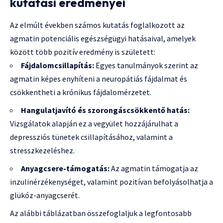
kutatási eredményei
Az elmúlt években számos kutatás foglalkozott az
agmatin potenciális egészségügyi hatásaival, amelyek
között több pozitív eredmény is született:
Fájdalomcsillapítás:
Egyes tanulmányok szerint az
agmatin képes enyhíteni a neuropátiás fájdalmat és
csökkentheti a krónikus fájdalomérzetet.
Hangulatjavító és szorongáscsökkentő hatás:
Vizsgálatok alapján ez a vegyület hozzájárulhat a
depressziós tünetek csillapításához, valamint a
stresszkezeléshez.
Anyagcsere-támogatás:
Az agmatin támogatja az
inzulinérzékenységet, valamint pozitívan befolyásolhatja a
glükóz-anyagcserét.
Az alábbi táblázatban összefoglaljuk a legfontosabb