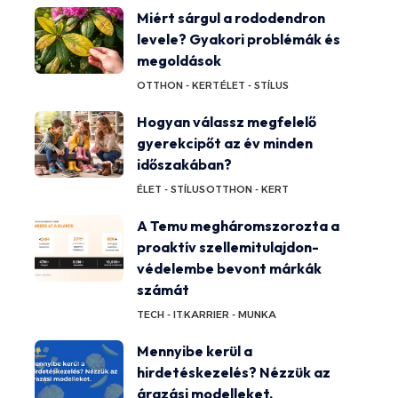
Miért sárgul a rododendron
levele? Gyakori problémák és
megoldások
OTTHON - KERT
ÉLET - STÍLUS
Hogyan válassz megfelelő
gyerekcipőt az év minden
időszakában?
ÉLET - STÍLUS
OTTHON - KERT
A Temu megháromszorozta a
proaktív szellemitulajdon-
védelembe bevont márkák
számát
TECH - IT
KARRIER - MUNKA
Mennyibe kerül a
hirdetéskezelés? Nézzük az
árazási modelleket.