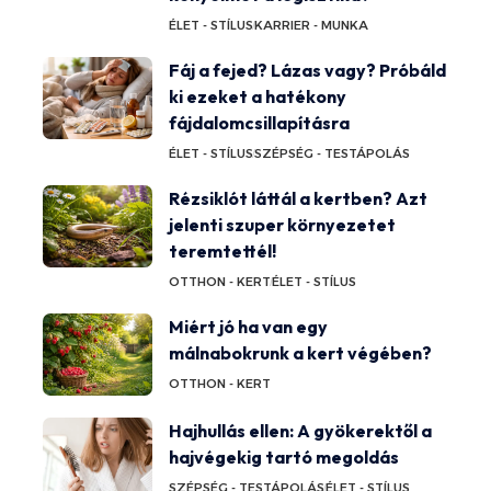
ÉLET - STÍLUS
KARRIER - MUNKA
Fáj a fejed? Lázas vagy? Próbáld
ki ezeket a hatékony
fájdalomcsillapításra
ÉLET - STÍLUS
SZÉPSÉG - TESTÁPOLÁS
Rézsiklót láttál a kertben? Azt
jelenti szuper környezetet
teremtettél!
OTTHON - KERT
ÉLET - STÍLUS
Miért jó ha van egy
málnabokrunk a kert végében?
OTTHON - KERT
Hajhullás ellen: A gyökerektől a
hajvégekig tartó megoldás
SZÉPSÉG - TESTÁPOLÁS
ÉLET - STÍLUS