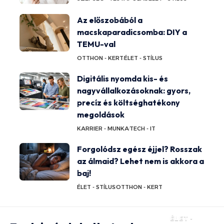
Az előszobából a
macskaparadicsomba: DIY a
TEMU-val
OTTHON - KERT
ÉLET - STÍLUS
Digitális nyomda kis- és
nagyvállalkozásoknak: gyors,
precíz és költséghatékony
megoldások
KARRIER - MUNKA
TECH - IT
Forgolódsz egész éjjel? Rosszak
az álmaid? Lehet nem is akkora a
baj!
ÉLET - STÍLUS
OTTHON - KERT
ÉLET -