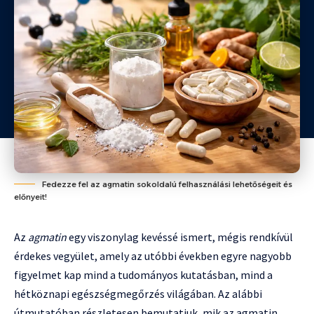
Fedezze fel az agmatin sokoldalú felhasználási lehetőségeit és
előnyeit!
Az
agmatin
egy viszonylag kevéssé ismert, mégis rendkívül
érdekes vegyület, amely az utóbbi években egyre nagyobb
figyelmet kap mind a tudományos kutatásban, mind a
hétköznapi egészségmegőrzés világában. Az alábbi
útmutatóban részletesen bemutatjuk, mik az agmatin