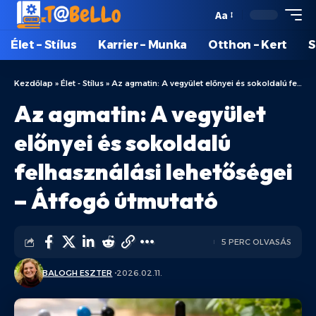
Aa
Élet – Stílus
Karrier – Munka
Otthon – Kert
S
Kezdőlap
»
Élet - Stílus
»
Az agmatin: A vegyület előnyei és sokoldalú felhasználási lehetőségei – Átfogó útmutató
Az agmatin: A vegyület
előnyei és sokoldalú
felhasználási lehetőségei
– Átfogó útmutató
5 PERC OLVASÁS
BALOGH ESZTER
2026.02.11.