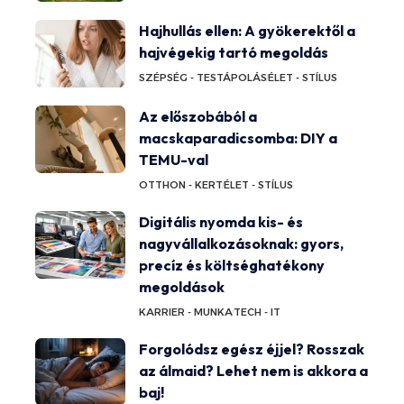
Hajhullás ellen: A gyökerektől a
hajvégekig tartó megoldás
SZÉPSÉG - TESTÁPOLÁS
ÉLET - STÍLUS
Az előszobából a
macskaparadicsomba: DIY a
TEMU-val
OTTHON - KERT
ÉLET - STÍLUS
Digitális nyomda kis- és
nagyvállalkozásoknak: gyors,
precíz és költséghatékony
megoldások
KARRIER - MUNKA
TECH - IT
Forgolódsz egész éjjel? Rosszak
az álmaid? Lehet nem is akkora a
baj!