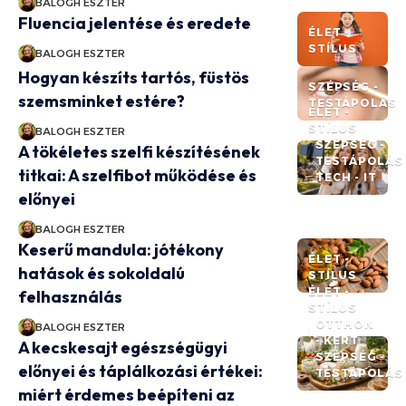
BALOGH ESZTER
Fluencia jelentése és eredete
ÉLET -
STÍLUS
BALOGH ESZTER
Hogyan készíts tartós, füstös
SZÉPSÉG -
szemsminket estére?
TESTÁPOLÁS
ÉLET -
STÍLUS
BALOGH ESZTER
SZÉPSÉG -
A tökéletes szelfi készítésének
TESTÁPOLÁS
titkai: A szelfibot működése és
TECH - IT
előnyei
BALOGH ESZTER
Keserű mandula: jótékony
ÉLET -
hatások és sokoldalú
STÍLUS
ÉLET -
felhasználás
STÍLUS
OTTHON
BALOGH ESZTER
- KERT
A kecskesajt egészségügyi
SZÉPSÉG -
előnyei és táplálkozási értékei:
TESTÁPOLÁS
miért érdemes beépíteni az