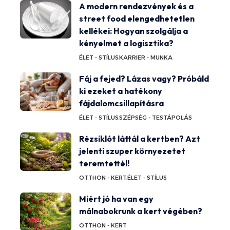
A modern rendezvények és a
street food elengedhetetlen
kellékei: Hogyan szolgálja a
kényelmet a logisztika?
ÉLET - STÍLUS
KARRIER - MUNKA
Fáj a fejed? Lázas vagy? Próbáld
ki ezeket a hatékony
fájdalomcsillapításra
ÉLET - STÍLUS
SZÉPSÉG - TESTÁPOLÁS
Rézsiklót láttál a kertben? Azt
jelenti szuper környezetet
teremtettél!
OTTHON - KERT
ÉLET - STÍLUS
Miért jó ha van egy
málnabokrunk a kert végében?
OTTHON - KERT