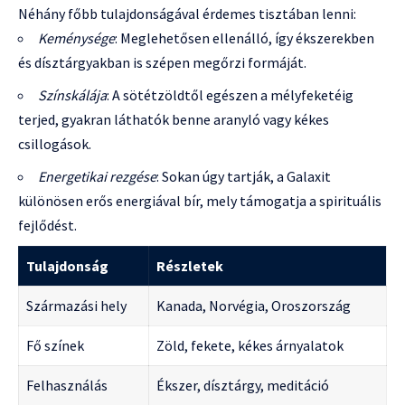
Néhány főbb tulajdonságával érdemes tisztában lenni:
Keménysége
: Meglehetősen ellenálló, így ékszerekben
és dísztárgyakban is szépen megőrzi formáját.
Színskálája
: A sötétzöldtől egészen a mélyfeketéig
terjed, gyakran láthatók benne aranyló vagy kékes
csillogások.
Energetikai rezgése
: Sokan úgy tartják, a Galaxit
különösen erős energiával bír, mely támogatja a spirituális
fejlődést.
Tulajdonság
Részletek
Származási hely
Kanada, Norvégia, Oroszország
Fő színek
Zöld, fekete, kékes árnyalatok
Felhasználás
Ékszer, dísztárgy, meditáció