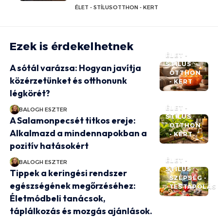
ÉLET - STÍLUS
OTTHON - KERT
Ezek is érdekelhetnek
ÉLET -
STÍLUS
A sótál varázsa: Hogyan javítja
OTTHON
közérzetünket és otthonunk
- KERT
légkörét?
ÉLET -
BALOGH ESZTER
STÍLUS
A Salamonpecsét titkos ereje:
OTTHON
Alkalmazd a mindennapokban a
- KERT
pozitív hatásokért
ÉLET -
BALOGH ESZTER
STÍLUS
Tippek a keringési rendszer
SZÉPSÉG -
egészségének megőrzéséhez:
TESTÁPOLÁS
Életmódbeli tanácsok,
táplálkozás és mozgás ajánlások.