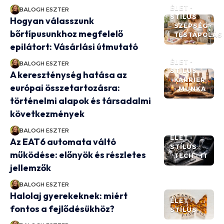
ÉLET -
BALOGH ESZTER
STÍLUS
Hogyan válasszunk
SZÉPSÉG -
bőrtípusunkhoz megfelelő
TESTÁPOLÁS
epilátort: Vásárlási útmutató
ÉLET -
BALOGH ESZTER
STÍLUS
A kereszténység hatása az
KARRIER
európai összetartozásra:
- MUNKA
történelmi alapok és társadalmi
következmények
BALOGH ESZTER
ÉLET -
Az EAT6 automata váltó
STÍLUS
működése: előnyök és részletes
TECH - IT
jellemzők
BALOGH ESZTER
Halolaj gyerekeknek: miért
ÉLET -
fontos a fejlődésükhöz?
STÍLUS