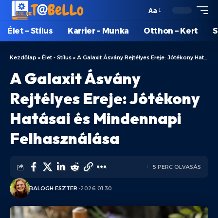
Aa
Élet – Stílus
Karrier – Munka
Otthon – Kert
S
Kezdőlap
»
Élet - Stílus
»
A Galaxit Ásvány Rejtélyes Ereje: Jótékony Hatásai és Mindennapi Felhasználása
A Galaxit Ásvány
Rejtélyes Ereje: Jótékony
Hatásai és Mindennapi
Felhasználása
5 PERC OLVASÁS
BALOGH ESZTER
2026.01.30.