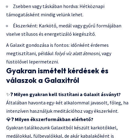
Zsebben vagy táskában hordva: Hétköznapi
támogatásként mindig velünk lehet.
Ékszerként: Karkötő, medál vagy gyűrű formájában
viselve stílusos és energetizáló kiegészítő.
A Galaxit gondozása is fontos: időnként érdemes
megtisztítani, például
folyó víz alatt átmosni
, vagy
füstölővel lepermetezni.
Gyakran ismételt kérdések és
válaszok a Galaxitról
✨❓
Milyen gyakran kell tisztítani a Galaxit ásványt?
Általában havonta egy-két alkalommal javasolt, főleg, ha
intenzíven használjuk meditációhoz vagy ékszerként.
💎❓
Milyen ékszerformákban elérhető?
Gyakran találkozunk Galaxitból készült karkötőkkel,
medálokkal, fülbevalókkal, de akár kabalakőként is