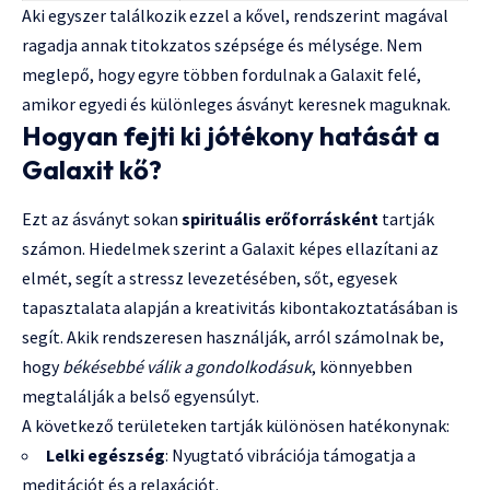
Aki egyszer találkozik ezzel a kővel, rendszerint magával
ragadja annak titokzatos szépsége és mélysége. Nem
meglepő, hogy egyre többen fordulnak a Galaxit felé,
amikor egyedi és különleges ásványt keresnek maguknak.
Hogyan fejti ki jótékony hatását a
Galaxit kő?
Ezt az ásványt sokan
spirituális erőforrásként
tartják
számon. Hiedelmek szerint a Galaxit képes ellazítani az
elmét, segít a stressz levezetésében, sőt, egyesek
tapasztalata alapján a kreativitás kibontakoztatásában is
segít. Akik rendszeresen használják, arról számolnak be,
hogy
békésebbé válik a gondolkodásuk
, könnyebben
megtalálják a belső egyensúlyt.
A következő területeken tartják különösen hatékonynak:
Lelki egészség
: Nyugtató vibrációja támogatja a
meditációt és a relaxációt.