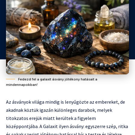
Fedezd fel a galaxit ásvány jótékony hatásait a
mindennapokban!
Az ásványok világa mindig is lenyűgözte az embereket, de
akadnak köztük igazán különleges darabok, melyek
titokzatos erejük miatt kerültek a figyelem
középpontjába. A Galaxit ilyen ásvány: egyszerre szép, ritka
és sokak szerint jótékony hatással bír a testre és lélekre.