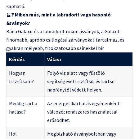
kapható.
🔮❓
Miben más, mint a labradorit vagy hasonló
ásványok?
Bár a Galaxit és a labradorit rokon ásványok, a Galaxit
finomabb, apróbb csillogású zárványokat tartalmaz, és
gyakran mélyebb, titokzatosabb színekkel bír.
Kérdés
Válasz
Hogyan
Folyó víz alatt vagy füstölő
tisztítsam?
segítségével tisztítsd, és tartsd
napfénytől védett helyen.
Meddig tart a
Az energetikai hatás egyénenként
hatása?
változó; rendszeres használattal
erősödhet.
Hol
Megbízható ásványboltban vagy