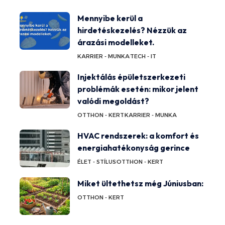
Mennyibe kerül a
hirdetéskezelés? Nézzük az
árazási modelleket.
KARRIER - MUNKA
TECH - IT
Injektálás épületszerkezeti
problémák esetén: mikor jelent
valódi megoldást?
OTTHON - KERT
KARRIER - MUNKA
HVAC rendszerek: a komfort és
energiahatékonyság gerince
ÉLET - STÍLUS
OTTHON - KERT
Miket ültethetsz még Júniusban:
OTTHON - KERT