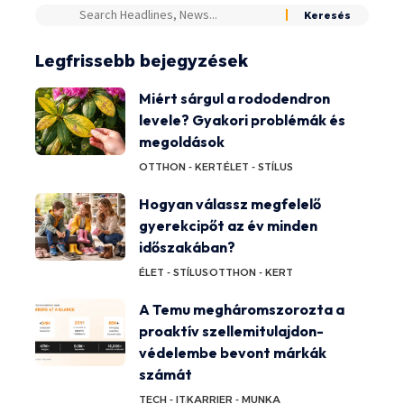
Legfrissebb bejegyzések
Miért sárgul a rododendron
levele? Gyakori problémák és
megoldások
OTTHON - KERT
ÉLET - STÍLUS
Hogyan válassz megfelelő
gyerekcipőt az év minden
időszakában?
ÉLET - STÍLUS
OTTHON - KERT
A Temu megháromszorozta a
proaktív szellemitulajdon-
védelembe bevont márkák
számát
TECH - IT
KARRIER - MUNKA