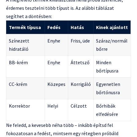
érdemes tesztelni több típust is. Az alábbi táblázat
segíthet a döntésben:
Termék típusa
Fedés
Hatás
Kinek ajánlott
Színezett
Enyhe
Friss, üde
Száraz/normál
hidratáló
bőrre
BB-krém
Enyhe
Áttetsző
Minden
bőrtípusra
CC-krém
Közepes
Korrigáló
Egyenetlen
bőrtónusra
Korrektor
Helyi
Célzott
Bőrhibák
elfedésére
Ne feledd, a kevesebb néha több – inkább építsd fel
fokozatosan a fedést, mintsem egy rétegben próbáld