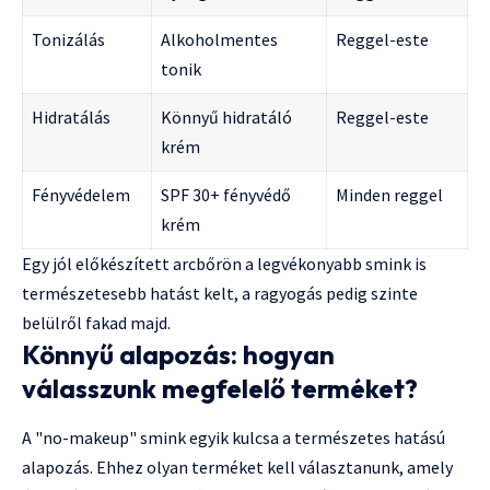
Tonizálás
Alkoholmentes
Reggel-este
tonik
Hidratálás
Könnyű hidratáló
Reggel-este
krém
Fényvédelem
SPF 30+ fényvédő
Minden reggel
krém
Egy jól előkészített arcbőrön a legvékonyabb smink is
természetesebb hatást kelt, a ragyogás pedig szinte
belülről fakad majd.
Könnyű alapozás: hogyan
válasszunk megfelelő terméket?
A "no-makeup" smink egyik kulcsa a természetes hatású
alapozás. Ehhez olyan terméket kell választanunk, amely