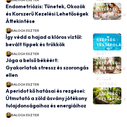
BALOGH ESZTER
STÍLUS
Endometriózis: Tünetek, Okozók
SZÉPSÉG -
és Korszerű Kezelési Lehetőségek
TESTÁPOLÁS
Áttekintése
BALOGH ESZTER
Így védd a hajad a klóros víztől:
SZÉPSÉG -
bevált tippek és trükkök
TESTÁPOLÁS
ÉLET -
BALOGH ESZTER
STÍLUS
Jóga a belső békéért:
SZÉPSÉG -
Gyakorlatok stressz és szorongás
TESTÁPOLÁS
ÉLET -
ellen
STÍLUS
OTTHON
BALOGH ESZTER
- KERT
A peridot kő hatásai és rezgései:
SZÉPSÉG -
Útmutató a zöld ásvány jótékony
TESTÁPOLÁS
tulajdonságaihoz és energiáihoz
BALOGH ESZTER