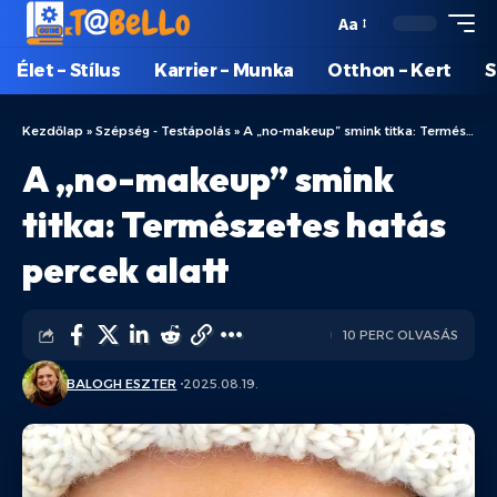
Aa
Élet – Stílus
Karrier – Munka
Otthon – Kert
S
Kezdőlap
»
Szépség - Testápolás
»
A „no-makeup” smink titka: Természetes hatás percek alatt
A „no-makeup” smink
titka: Természetes hatás
percek alatt
10 PERC OLVASÁS
BALOGH ESZTER
2025.08.19.