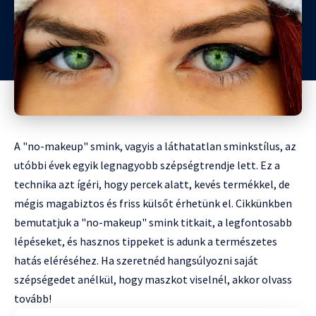
A "no-makeup" smink, vagyis a láthatatlan sminkstílus, az
utóbbi évek egyik legnagyobb szépségtrendje lett. Ez a
technika azt ígéri, hogy percek alatt, kevés termékkel, de
mégis magabiztos és friss külsőt érhetünk el. Cikkünkben
bemutatjuk a "no-makeup" smink titkait, a legfontosabb
lépéseket, és hasznos tippeket is adunk a természetes
hatás eléréséhez. Ha szeretnéd hangsúlyozni saját
szépségedet anélkül, hogy maszkot viselnél, akkor olvass
tovább!