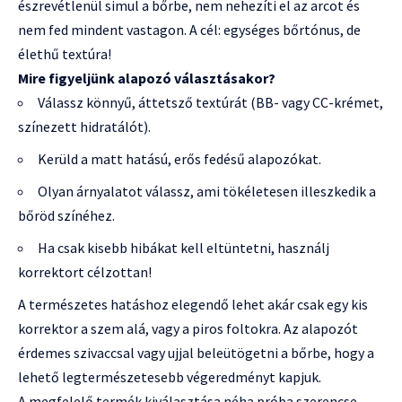
észrevétlenül simul a bőrbe, nem nehezíti el az arcot és
nem fed mindent vastagon. A cél: egységes bőrtónus, de
élethű textúra!
Mire figyeljünk alapozó választásakor?
Válassz könnyű, áttetsző textúrát (BB- vagy CC-krémet,
színezett hidratálót).
Kerüld a matt hatású, erős fedésű alapozókat.
Olyan árnyalatot válassz, ami tökéletesen illeszkedik a
bőröd színéhez.
Ha csak kisebb hibákat kell eltüntetni, használj
korrektort célzottan!
A természetes hatáshoz elegendő lehet akár csak egy kis
korrektor a szem alá, vagy a piros foltokra. Az alapozót
érdemes szivaccsal vagy ujjal beleütögetni a bőrbe, hogy a
lehető legtermészetesebb végeredményt kapjuk.
A megfelelő termék kiválasztása néha próba szerencse,