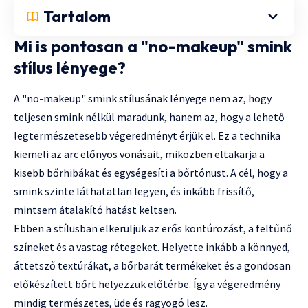
Tartalom
Mi is pontosan a "no-makeup" smink
stílus lényege?
A "no-makeup" smink stílusának lényege nem az, hogy
teljesen smink nélkül maradunk, hanem az, hogy a lehető
legtermészetesebb végeredményt érjük el. Ez a technika
kiemeli az arc előnyös vonásait, miközben eltakarja a
kisebb bőrhibákat és egységesíti a bőrtónust. A cél, hogy a
smink szinte láthatatlan legyen, és inkább frissítő,
mintsem átalakító hatást keltsen.
Ebben a stílusban elkerüljük az erős kontúrozást, a feltűnő
színeket és a vastag rétegeket. Helyette inkább a könnyed,
áttetsző textúrákat, a bőrbarát termékeket és a gondosan
előkészített bőrt helyezzük előtérbe. Így a végeredmény
mindig természetes, üde és ragyogó lesz.