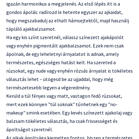
igazán harmonikus a megjelenés. Az első lépés itt is a
gondos ápolás: radírozd le hetente egyszer az ajkaidat,
hogy megszabadulj az elhalt hámsejtektől, majd használj
tápláló ajakbalzsamot.
Ha egy kis színt szeretnél, válassz színezett ajakápolót
vagy enyhén pigmentált ajakbalzsamot. Ezek nem csak
ápolnak, de egy leheletnyi árnyalatot is adnak, amely
természetes, egészséges hatást kelt. Ha szereted a
rúzsokat, egy nude vagy enyhén rózsás árnyalat is tökéletes
választás lehet – ütögesd be az ujjaddal, hogy még
természetesebb legyen a végeredmény.
Kerüld a túl fényes vagy matt, vastagon fedő rúzsokat,
mert ezek könnyen "túl soknak" tűnhetnek egy "no-
makeup" smink esetében. Egy kevés színezett ajakolaj vagy
balzsam tökéletes választás, ha csak frissességet és
ápoltságot szeretnél.
Az ajkak ápoltsága kiemelten fontos, hiszen a természetes