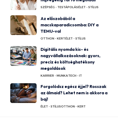
SZÉPSÉG - TESTÁPOLÁS
ÉLET - STÍLUS
Az előszobából a
macskaparadicsomba: DIY a
TEMU-val
OTTHON - KERT
ÉLET - STÍLUS
Digitális nyomda kis- és
nagyvállalkozásoknak: gyors,
precíz és költséghatékony
megoldások
KARRIER - MUNKA
TECH - IT
Forgolódsz egész éjjel? Rosszak
az álmaid? Lehet nem is akkora a
baj!
ÉLET - STÍLUS
OTTHON - KERT