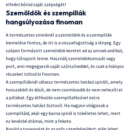
elfedni bőröd saját szépségét!
Szemöldök és szempillák
hangsúlyozása finoman
A természetes sminknél a szemöldök és a szempillák
kiemelése fontos, de itt is a visszafogottság a lényeg. Egy
szépen formázott szemöldök keretet ad az arcnak anélkül,
hogy túlrajzolt lenne. Használj szemöldökceruzát vagy
port, ami megegyezik saját szőrszíneddel, és csak a hiányos
részeket töltsd ki finoman.
A szempilláknál válassz természetes hatású spirált, amely
hosszabbít és dúsít, de nem csomósodik és nem nehezíti el
a pillákat. Egy átfésülés szempillafésűvel extra
természetes hatást biztosít. Ha nagyon világosak a
szempilláid, akár egy barna spirál is tökéletes lehet, mert
ez kevésbé drámai, mint a fekete.
Kerüld a tusvonalat és az erős szemhéjpúdert: elég lehet