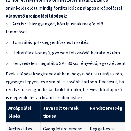
sminkelés előtt mindig fordíts időt az alapos arcápolásra!
Alapvető arcápolási lépések:
Arctisztítás: gyengéd, bőrtípusnak megfelelő
lemosóval.
Tonizálás: pH-kiegyenlítés és frissítés.
Hidratálás: könnyű, gyorsan felszívódó hidratálókrém.
Fényvédelem: legalább SPF 30-as fényvédő, egész évben!
Ezek a lépések segítenek abban, hogy a bőr textúrája szép,
egységes legyen, és a smink is tovább tartson. Ráadásul, ha
rendszeresen gondoskodunk bőrünkről, kevesebb alapozó
is elegendő lesz a kívánt eredményhez.
Arcápolási
Javasolt termék
Rendszeresség
lépés
típusa
Arctisztítás
Gyengéd arclemosó
Reggel-este