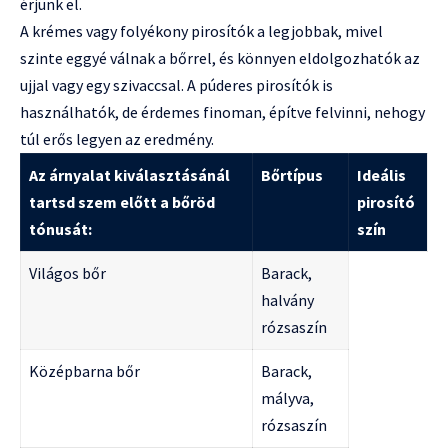
érjünk el.
A krémes vagy folyékony pirosítók a legjobbak, mivel
szinte eggyé válnak a bőrrel, és könnyen eldolgozhatók az
ujjal vagy egy szivaccsal. A púderes pirosítók is
használhatók, de érdemes finoman, építve felvinni, nehogy
túl erős legyen az eredmény.
Az árnyalat kiválasztásánál
Bőrtípus
Ideális
tartsd szem előtt a bőröd
pirosító
tónusát:
szín
Világos bőr
Barack,
halvány
rózsaszín
Középbarna bőr
Barack,
mályva,
rózsaszín