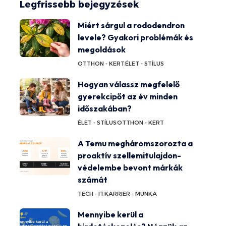
Legfrissebb bejegyzések
Miért sárgul a rododendron
levele? Gyakori problémák és
megoldások
OTTHON - KERT
ÉLET - STÍLUS
Hogyan válassz megfelelő
gyerekcipőt az év minden
időszakában?
ÉLET - STÍLUS
OTTHON - KERT
A Temu megháromszorozta a
proaktív szellemitulajdon-
védelembe bevont márkák
számát
TECH - IT
KARRIER - MUNKA
Mennyibe kerül a