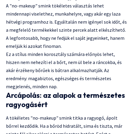
A "no-makeup" smink tökéletes választás lehet
mindennapi viselethez, munkahelyre, vagy akár egy laza
hétvégi programhoz is. Egyáltalán nem igényel sok időt, és
a megfelelő termékekkel szinte percek alatt elkészíthető.
A legfontosabb, hogy ne fedjük el saját jegyeinket, hanem
emeljük ki azokat finoman.
Ez a stílus minden korosztály számára előnyös lehet,
hiszen nem nehezíti el a bőrt, nem ül bele a ráncokba, és
akár érzékeny bőrűek is bátran alkalmazhatják. Az
eredmény: magabiztos, egészséges és természetes
megjelenés, minden nap.
Arcápolás: az alapok a természetes
ragyogásért
A tökéletes "no-makeup" smink titka a ragyogó, ápolt
bőrrel kezdődik. Ha a bőröd hidratált, sima és tiszta, már
szinte fél siker elérni a természetes hatást. Ezért a