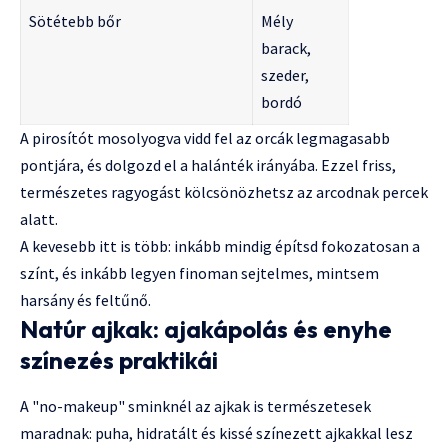
Sötétebb bőr
Mély
barack,
szeder,
bordó
A pirosítót mosolyogva vidd fel az orcák legmagasabb
pontjára, és dolgozd el a halánték irányába. Ezzel friss,
természetes ragyogást kölcsönözhetsz az arcodnak percek
alatt.
A kevesebb itt is több: inkább mindig építsd fokozatosan a
színt, és inkább legyen finoman sejtelmes, mintsem
harsány és feltűnő.
Natúr ajkak: ajakápolás és enyhe
színezés praktikái
A "no-makeup" sminknél az ajkak is természetesek
maradnak: puha, hidratált és kissé színezett ajkakkal lesz