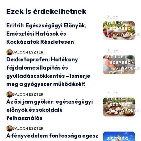
Ezek is érdekelhetnek
ÉLET -
STÍLUS
Eritrit: Egészségügyi Előnyök,
SZÉPSÉG -
Emésztési Hatások és
TESTÁPOLÁS
Kockázatok Részletesen
ÉLET -
BALOGH ESZTER
STÍLUS
Dexketoprofen: Hatékony
SZÉPSÉG -
fájdalomcsillapítás és
TESTÁPOLÁS
gyulladáscsökkentés – Ismerje
meg a gyógyszer működését!
ÉLET -
BALOGH ESZTER
STÍLUS
Az ősi jam gyökér: egészségügyi
SZÉPSÉG -
előnyök és sokoldalú
TESTÁPOLÁS
felhasználás
BALOGH ESZTER
A fényvédelem fontossága egész
SZÉPSÉG -