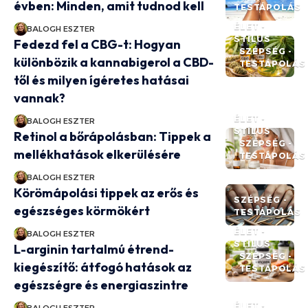
évben: Minden, amit tudnod kell
TESTÁPOLÁS
ÉLET -
BALOGH ESZTER
STÍLUS
Fedezd fel a CBG-t: Hogyan
SZÉPSÉG -
különbözik a kannabigerol a CBD-
TESTÁPOLÁS
től és milyen ígéretes hatásai
vannak?
ÉLET -
BALOGH ESZTER
STÍLUS
Retinol a bőrápolásban: Tippek a
SZÉPSÉG -
mellékhatások elkerülésére
TESTÁPOLÁS
BALOGH ESZTER
Körömápolási tippek az erős és
SZÉPSÉG -
egészséges körmökért
TESTÁPOLÁS
ÉLET -
BALOGH ESZTER
STÍLUS
L-arginin tartalmú étrend-
SZÉPSÉG -
kiegészítő: átfogó hatások az
TESTÁPOLÁS
egészségre és energiaszintre
ÉLET -