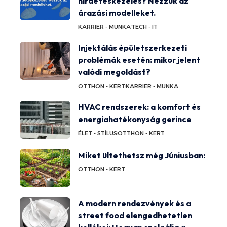
hirdetéskezelés? Nézzük az
árazási modelleket.
KARRIER - MUNKA
TECH - IT
Injektálás épületszerkezeti
problémák esetén: mikor jelent
valódi megoldást?
OTTHON - KERT
KARRIER - MUNKA
HVAC rendszerek: a komfort és
energiahatékonyság gerince
ÉLET - STÍLUS
OTTHON - KERT
Miket ültethetsz még Júniusban:
OTTHON - KERT
A modern rendezvények és a
street food elengedhetetlen