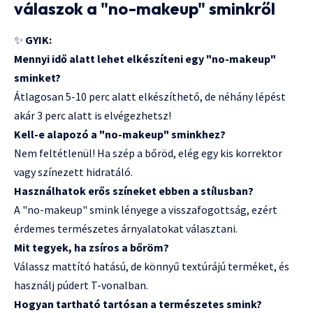
válaszok a "no-makeup" sminkről
✨
GYIK:
Mennyi idő alatt lehet elkészíteni egy "no-makeup"
sminket?
Átlagosan 5-10 perc alatt elkészíthető, de néhány lépést
akár 3 perc alatt is elvégezhetsz!
Kell-e alapozó a "no-makeup" sminkhez?
Nem feltétlenül! Ha szép a bőröd, elég egy kis korrektor
vagy színezett hidratáló.
Használhatok erős színeket ebben a stílusban?
A "no-makeup" smink lényege a visszafogottság, ezért
érdemes természetes árnyalatokat választani.
Mit tegyek, ha zsíros a bőröm?
Válassz mattító hatású, de könnyű textúrájú terméket, és
használj púdert T-vonalban.
Hogyan tartható tartósan a természetes smink?