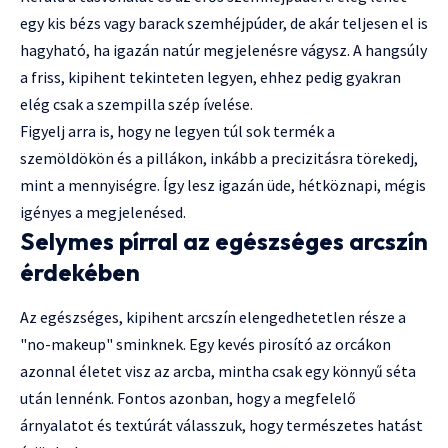
egy kis bézs vagy barack szemhéjpúder, de akár teljesen el is
hagyható, ha igazán natúr megjelenésre vágysz. A hangsúly
a friss, kipihent tekinteten legyen, ehhez pedig gyakran
elég csak a szempilla szép ívelése.
Figyelj arra is, hogy ne legyen túl sok termék a
szemöldökön és a pillákon, inkább a precizitásra törekedj,
mint a mennyiségre. Így lesz igazán üde, hétköznapi, mégis
igényes a megjelenésed.
Selymes pírral az egészséges arcszín
érdekében
Az egészséges, kipihent arcszín elengedhetetlen része a
"no-makeup" sminknek. Egy kevés pirosító az orcákon
azonnal életet visz az arcba, mintha csak egy könnyű séta
után lennénk. Fontos azonban, hogy a megfelelő
árnyalatot és textúrát válasszuk, hogy természetes hatást