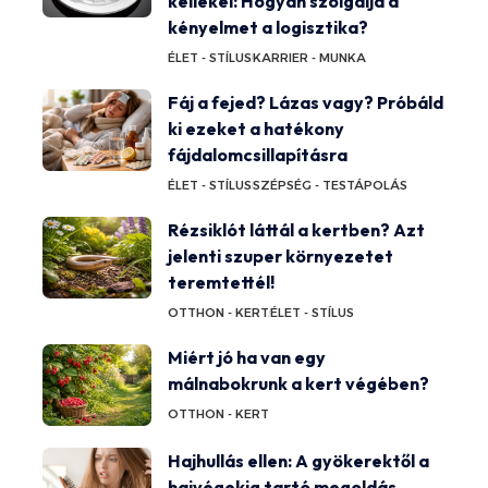
kellékei: Hogyan szolgálja a
kényelmet a logisztika?
ÉLET - STÍLUS
KARRIER - MUNKA
Fáj a fejed? Lázas vagy? Próbáld
ki ezeket a hatékony
fájdalomcsillapításra
ÉLET - STÍLUS
SZÉPSÉG - TESTÁPOLÁS
Rézsiklót láttál a kertben? Azt
jelenti szuper környezetet
teremtettél!
OTTHON - KERT
ÉLET - STÍLUS
Miért jó ha van egy
málnabokrunk a kert végében?
OTTHON - KERT
Hajhullás ellen: A gyökerektől a
hajvégekig tartó megoldás