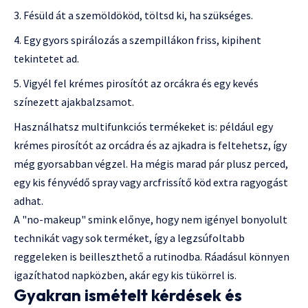
Fésüld át a szemöldököd, töltsd ki, ha szükséges.
Egy gyors spirálozás a szempillákon friss, kipihent
tekintetet ad.
Vigyél fel krémes pirosítót az orcákra és egy kevés
színezett ajakbalzsamot.
Használhatsz multifunkciós termékeket is: például egy
krémes pirosítót az orcádra és az ajkadra is feltehetsz, így
még gyorsabban végzel. Ha mégis marad pár plusz perced,
egy kis fényvédő spray vagy arcfrissítő köd extra ragyogást
adhat.
A "no-makeup" smink előnye, hogy nem igényel bonyolult
technikát vagy sok terméket, így a legzsúfoltabb
reggeleken is beilleszthető a rutinodba. Ráadásul könnyen
igazíthatod napközben, akár egy kis tükörrel is.
Gyakran ismételt kérdések és