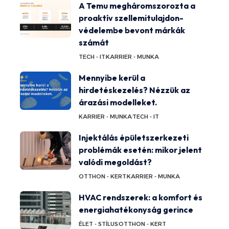
A Temu megháromszorozta a
proaktív szellemitulajdon-
védelembe bevont márkák
számát
TECH - IT
KARRIER - MUNKA
Mennyibe kerül a
hirdetéskezelés? Nézzük az
árazási modelleket.
KARRIER - MUNKA
TECH - IT
Injektálás épületszerkezeti
problémák esetén: mikor jelent
valódi megoldást?
OTTHON - KERT
KARRIER - MUNKA
HVAC rendszerek: a komfort és
energiahatékonyság gerince
ÉLET - STÍLUS
OTTHON - KERT