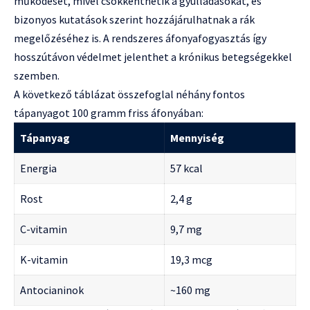
működését, mivel csökkenthetik a gyulladásokat, és
bizonyos kutatások szerint hozzájárulhatnak a rák
megelőzéséhez is. A rendszeres áfonyafogyasztás így
hosszútávon védelmet jelenthet a krónikus betegségekkel
szemben.
A következő táblázat összefoglal néhány fontos
tápanyagot 100 gramm friss áfonyában:
Tápanyag
Mennyiség
Energia
57 kcal
Rost
2,4 g
C-vitamin
9,7 mg
K-vitamin
19,3 mcg
Antocianinok
~160 mg