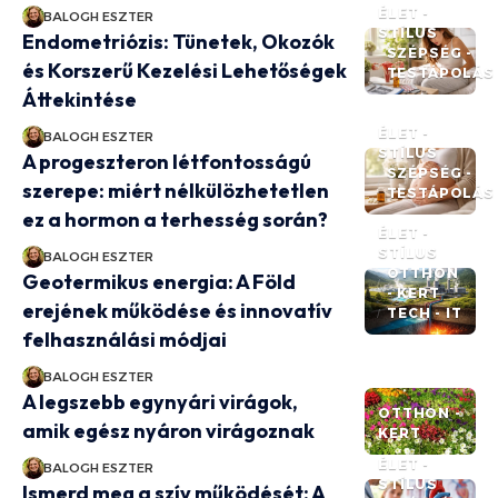
ÉLET -
BALOGH ESZTER
STÍLUS
Endometriózis: Tünetek, Okozók
SZÉPSÉG -
és Korszerű Kezelési Lehetőségek
TESTÁPOLÁS
Áttekintése
ÉLET -
BALOGH ESZTER
STÍLUS
A progeszteron létfontosságú
SZÉPSÉG -
szerepe: miért nélkülözhetetlen
TESTÁPOLÁS
ez a hormon a terhesség során?
ÉLET -
STÍLUS
BALOGH ESZTER
OTTHON
Geotermikus energia: A Föld
- KERT
erejének működése és innovatív
TECH - IT
felhasználási módjai
BALOGH ESZTER
A legszebb egynyári virágok,
OTTHON -
amik egész nyáron virágoznak
KERT
ÉLET -
BALOGH ESZTER
STÍLUS
Ismerd meg a szív működését: A