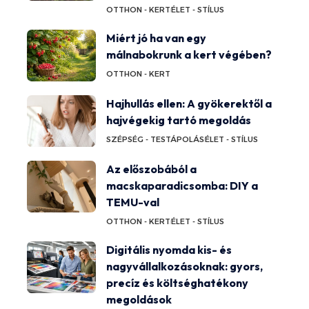
OTTHON - KERT
ÉLET - STÍLUS
Miért jó ha van egy
málnabokrunk a kert végében?
OTTHON - KERT
Hajhullás ellen: A gyökerektől a
hajvégekig tartó megoldás
SZÉPSÉG - TESTÁPOLÁS
ÉLET - STÍLUS
Az előszobából a
macskaparadicsomba: DIY a
TEMU-val
OTTHON - KERT
ÉLET - STÍLUS
Digitális nyomda kis- és
nagyvállalkozásoknak: gyors,
precíz és költséghatékony
megoldások