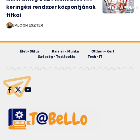
SZÉPSÉG -
keringési rendszer központjának
TESTÁPOLÁS
titkai
BALOGH ESZTER
Élet – Stílus
Karrier – Munka
Otthon – Kert
Szépség – Testápolás
Tech – IT