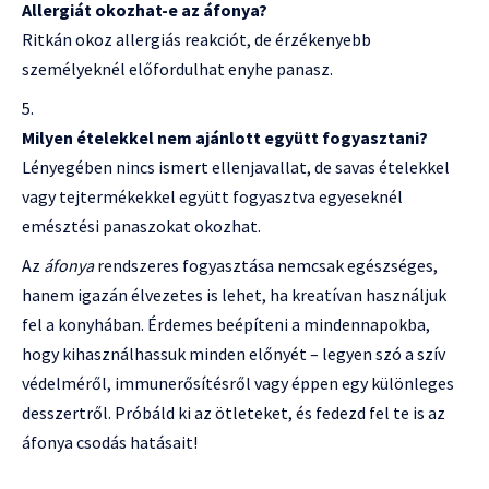
Allergiát okozhat-e az áfonya?
Ritkán okoz allergiás reakciót, de érzékenyebb
személyeknél előfordulhat enyhe panasz.
Milyen ételekkel nem ajánlott együtt fogyasztani?
Lényegében nincs ismert ellenjavallat, de savas ételekkel
vagy tejtermékekkel együtt fogyasztva egyeseknél
emésztési panaszokat okozhat.
Az
áfonya
rendszeres fogyasztása nemcsak egészséges,
hanem igazán élvezetes is lehet, ha kreatívan használjuk
fel a konyhában. Érdemes beépíteni a mindennapokba,
hogy kihasználhassuk minden előnyét – legyen szó a szív
védelméről, immunerősítésről vagy éppen egy különleges
desszertről. Próbáld ki az ötleteket, és fedezd fel te is az
áfonya csodás hatásait!