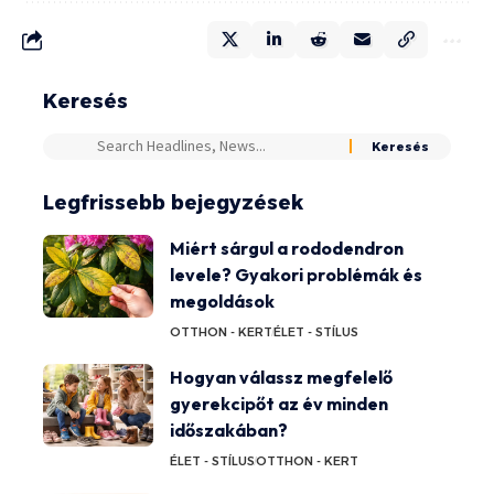
Keresés
Legfrissebb bejegyzések
Miért sárgul a rododendron
levele? Gyakori problémák és
megoldások
OTTHON - KERT
ÉLET - STÍLUS
Hogyan válassz megfelelő
gyerekcipőt az év minden
időszakában?
ÉLET - STÍLUS
OTTHON - KERT