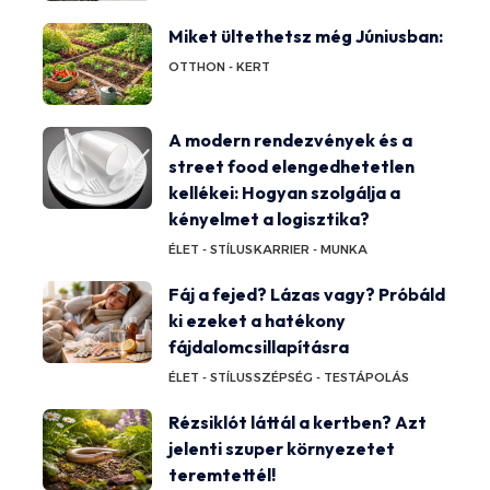
Miket ültethetsz még Júniusban:
OTTHON - KERT
A modern rendezvények és a
street food elengedhetetlen
kellékei: Hogyan szolgálja a
kényelmet a logisztika?
ÉLET - STÍLUS
KARRIER - MUNKA
Fáj a fejed? Lázas vagy? Próbáld
ki ezeket a hatékony
fájdalomcsillapításra
ÉLET - STÍLUS
SZÉPSÉG - TESTÁPOLÁS
Rézsiklót láttál a kertben? Azt
jelenti szuper környezetet
teremtettél!