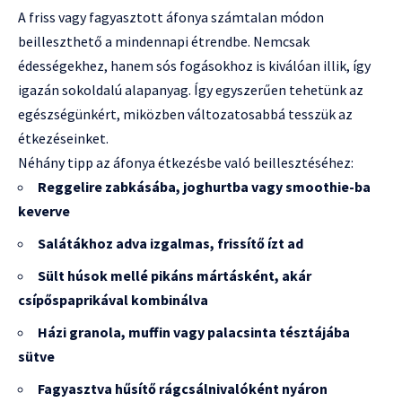
A friss vagy fagyasztott áfonya számtalan módon
beilleszthető a mindennapi étrendbe. Nemcsak
édességekhez, hanem sós fogásokhoz is kiválóan illik, így
igazán sokoldalú alapanyag. Így egyszerűen tehetünk az
egészségünkért, miközben változatosabbá tesszük az
étkezéseinket.
Néhány tipp az áfonya étkezésbe való beillesztéséhez:
Reggelire zabkásába, joghurtba vagy smoothie-ba
keverve
Salátákhoz adva izgalmas, frissítő ízt ad
Sült húsok mellé pikáns mártásként, akár
csípőspaprikával kombinálva
Házi granola, muffin vagy palacsinta tésztájába
sütve
Fagyasztva hűsítő rágcsálnivalóként nyáron