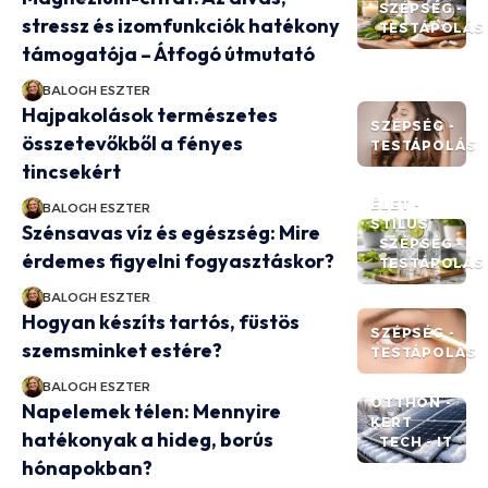
SZÉPSÉG -
stressz és izomfunkciók hatékony
TESTÁPOLÁS
támogatója – Átfogó útmutató
BALOGH ESZTER
Hajpakolások természetes
SZÉPSÉG -
összetevőkből a fényes
TESTÁPOLÁS
tincsekért
ÉLET -
BALOGH ESZTER
STÍLUS
Szénsavas víz és egészség: Mire
SZÉPSÉG -
érdemes figyelni fogyasztáskor?
TESTÁPOLÁS
BALOGH ESZTER
Hogyan készíts tartós, füstös
SZÉPSÉG -
szemsminket estére?
TESTÁPOLÁS
BALOGH ESZTER
OTTHON -
Napelemek télen: Mennyire
KERT
hatékonyak a hideg, borús
TECH - IT
hónapokban?