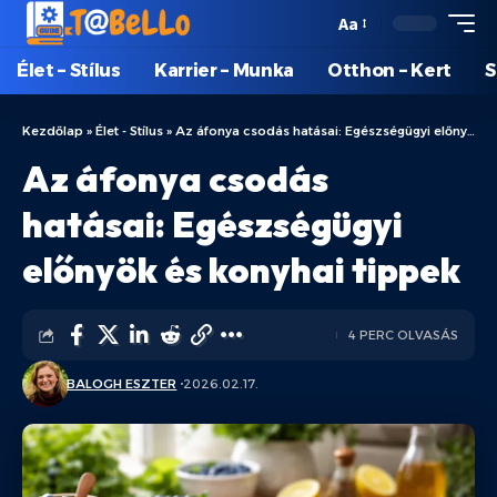
Aa
Élet – Stílus
Karrier – Munka
Otthon – Kert
S
Kezdőlap
»
Élet - Stílus
»
Az áfonya csodás hatásai: Egészségügyi előnyök és konyhai tippek
Az áfonya csodás
hatásai: Egészségügyi
előnyök és konyhai tippek
4 PERC OLVASÁS
BALOGH ESZTER
2026.02.17.