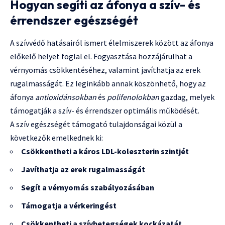
Hogyan segíti az áfonya a szív- és
érrendszer egészségét
A szívvédő hatásairól ismert élelmiszerek között az áfonya
előkelő helyet foglal el. Fogyasztása hozzájárulhat a
vérnyomás csökkentéséhez, valamint javíthatja az erek
rugalmasságát. Ez leginkább annak köszönhető, hogy az
áfonya
antioxidánsokban
és
polifenolokban
gazdag, melyek
támogatják a szív- és érrendszer optimális működését.
A szív egészségét támogató tulajdonságai közül a
következők emelkednek ki:
Csökkentheti a káros LDL-koleszterin szintjét
Javíthatja az erek rugalmasságát
Segít a vérnyomás szabályozásában
Támogatja a vérkeringést
Csökkentheti a szívbetegségek kockázatát