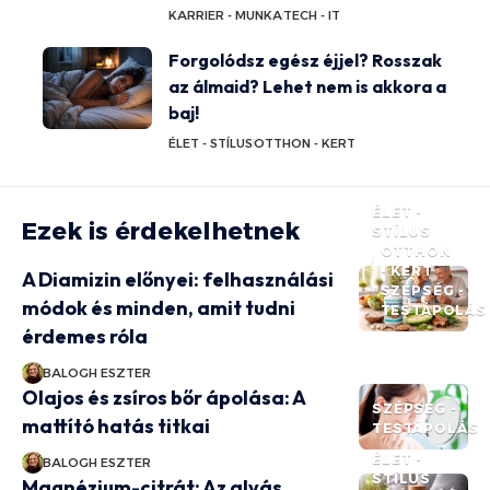
KARRIER - MUNKA
TECH - IT
Forgolódsz egész éjjel? Rosszak
az álmaid? Lehet nem is akkora a
baj!
ÉLET - STÍLUS
OTTHON - KERT
ÉLET -
Ezek is érdekelhetnek
STÍLUS
OTTHON
- KERT
A Diamizin előnyei: felhasználási
SZÉPSÉG -
módok és minden, amit tudni
TESTÁPOLÁS
érdemes róla
BALOGH ESZTER
Olajos és zsíros bőr ápolása: A
SZÉPSÉG -
mattító hatás titkai
TESTÁPOLÁS
ÉLET -
BALOGH ESZTER
STÍLUS
Magnézium-citrát: Az alvás,