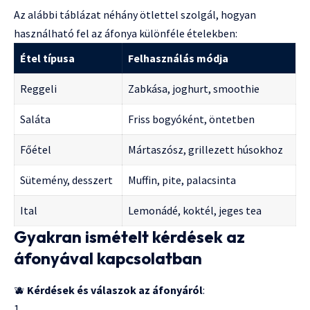
Az alábbi táblázat néhány ötlettel szolgál, hogyan
használható fel az áfonya különféle ételekben:
Étel típusa
Felhasználás módja
Reggeli
Zabkása, joghurt, smoothie
Saláta
Friss bogyóként, öntetben
Főétel
Mártaszósz, grillezett húsokhoz
Sütemény, desszert
Muffin, pite, palacsinta
Ital
Lemonádé, koktél, jeges tea
Gyakran ismételt kérdések az
áfonyával kapcsolatban
🫐
Kérdések és válaszok az áfonyáról
: