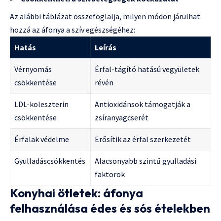
Az alábbi táblázat összefoglalja, milyen módon járulhat
hozzá az áfonya a szív egészségéhez:
Hatás
Leírás
Vérnyomás
Érfal-tágító hatású vegyületek
csökkentése
révén
LDL-koleszterin
Antioxidánsok támogatják a
csökkentése
zsíranyagcserét
Érfalak védelme
Erősítik az érfal szerkezetét
Gyulladáscsökkentés
Alacsonyabb szintű gyulladási
faktorok
Konyhai ötletek: áfonya
felhasználása édes és sós ételekben