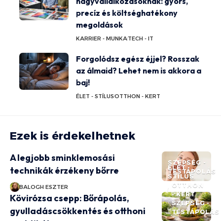
nagyvállalkozásoknak: gyors,
precíz és költséghatékony
megoldások
KARRIER - MUNKA
TECH - IT
Forgolódsz egész éjjel? Rosszak
az álmaid? Lehet nem is akkora a
baj!
ÉLET - STÍLUS
OTTHON - KERT
Ezek is érdekelhetnek
A legjobb sminklemosási
SZÉPSÉG -
ÉLET -
technikák érzékeny bőrre
TESTÁPOLÁS
STÍLUS
OTTHON
BALOGH ESZTER
- KERT
Kövirózsa csepp: Bőrápolás,
SZÉPSÉG -
gyulladáscsökkentés és otthoni
TESTÁPOLÁS