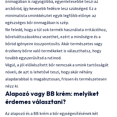
önmagában is ragyogóbbá, egyenletesebbé teszi az
arcbőröd, így kevesebb fedésre lesz szükséged. Ez a
minimalista sminkkészlet egyik legfőbb előnye: az
egészséges bőr önmagában is szép.
Ne feledd, hogy a túl sok termék használata irritációhoz,
bőrelváltozásokhoz vezethet, ezért a minőségre és a
bőröd igényeire összpontosíts. Akár természetes vagy
érzékeny bőrre való termékeket is választhatsz, hogy
tovább egyszerűsítsd a rutinod.
Végül, a jól előkészített bőr nemcsak a smink tartósságát
növeli, de azt is lehetővé teszi, hogy akár néhány
alapdarabbal is magabiztosan, frissen és természetesen
nézz ki.
Alapozó vagy BB krém: melyiket
érdemes választani?
Az alapozó és a BB krém a bőr egységesítésének két