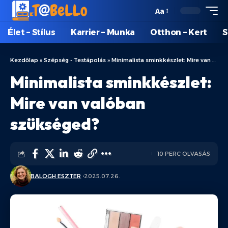
Aa
Élet – Stílus
Karrier – Munka
Otthon – Kert
S
Kezdőlap
»
Szépség - Testápolás
»
Minimalista sminkkészlet: Mire van valóban szükséged?
Minimalista sminkkészlet:
Mire van valóban
szükséged?
10 PERC OLVASÁS
BALOGH ESZTER
2025.07.26.