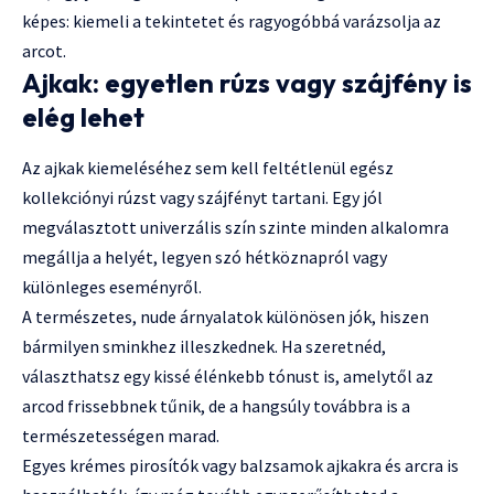
képes: kiemeli a tekintetet és ragyogóbbá varázsolja az
arcot.
Ajkak: egyetlen rúzs vagy szájfény is
elég lehet
Az ajkak kiemeléséhez sem kell feltétlenül egész
kollekciónyi rúzst vagy szájfényt tartani. Egy jól
megválasztott univerzális szín szinte minden alkalomra
megállja a helyét, legyen szó hétköznapról vagy
különleges eseményről.
A természetes, nude árnyalatok különösen jók, hiszen
bármilyen sminkhez illeszkednek. Ha szeretnéd,
választhatsz egy kissé élénkebb tónust is, amelytől az
arcod frissebbnek tűnik, de a hangsúly továbbra is a
természetességen marad.
Egyes krémes pirosítók vagy balzsamok ajkakra és arcra is