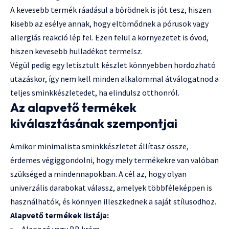
A kevesebb termék ráadásul a bőrödnek is jót tesz, hiszen
kisebb az esélye annak, hogy eltömődnek a pórusok vagy
allergiás reakció lép fel. Ezen felül a környezetet is óvod,
hiszen kevesebb hulladékot termelsz.
Végül pedig egy letisztult készlet könnyebben hordozható
utazáskor, így nem kell minden alkalommal átválogatnod a
teljes sminkkészletedet, ha elindulsz otthonról.
Az alapvető termékek
kiválasztásának szempontjai
Amikor minimalista sminkkészletet állítasz össze,
érdemes végiggondolni, hogy mely termékekre van valóban
szükséged a mindennapokban. A cél az, hogy olyan
univerzális darabokat válassz, amelyek többféleképpen is
használhatók, és könnyen illeszkednek a saját stílusodhoz.
Alapvető termékek listája:
Alapozó vagy BB krém