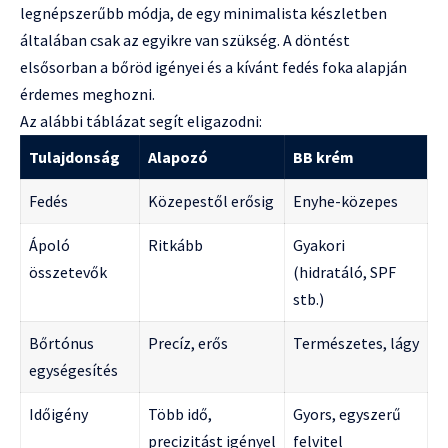
legnépszerűbb módja, de egy minimalista készletben
általában csak az egyikre van szükség. A döntést
elsősorban a bőröd igényei és a kívánt fedés foka alapján
érdemes meghozni.
Az alábbi táblázat segít eligazodni:
Tulajdonság
Alapozó
BB krém
Fedés
Közepestől erősig
Enyhe-közepes
Ápoló
Ritkább
Gyakori
összetevők
(hidratáló, SPF
stb.)
Bőrtónus
Precíz, erős
Természetes, lágy
egységesítés
Időigény
Több idő,
Gyors, egyszerű
precizitást igényel
felvitel