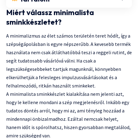
Miért válassz minimalista
sminkkészletet?
A minimalizmus az élet számos területén teret hódít, így a
szépségápolásban is egyre népszerűbb. A kevesebb termék
használata nem csak átláthatóbbá teszi a reggeli rutint, de
segít tudatosabb vásárlóvá válni. Ha csak a
legszükségesebbeket tartjuk magunknál, könnyebben
elkerülhetjük a felesleges impulzusvásárlásokat és a
felhalmozódó, ritkán használt sminkeket.
A minimalista sminkkészlet kialakítása nem jelenti azt,
hogy le kellene mondani a szép megjelenésről. Inkább egy
tudatos döntés arról, hogy mi az, ami tényleg hozzáad a
mindennapi önbizalmadhoz. Ezáltal nemcsak helyet,
hanem időt is spórolhatsz, hiszen gyorsabban megtalálod,
amire szükséged van.