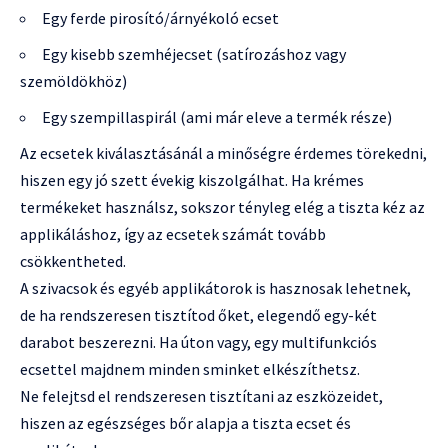
Egy ferde pirosító/árnyékoló ecset
Egy kisebb szemhéjecset (satírozáshoz vagy
szemöldökhöz)
Egy szempillaspirál (ami már eleve a termék része)
Az ecsetek kiválasztásánál a minőségre érdemes törekedni,
hiszen egy jó szett évekig kiszolgálhat. Ha krémes
termékeket használsz, sokszor tényleg elég a tiszta kéz az
applikáláshoz, így az ecsetek számát tovább
csökkentheted.
A szivacsok és egyéb applikátorok is hasznosak lehetnek,
de ha rendszeresen tisztítod őket, elegendő egy-két
darabot beszerezni. Ha úton vagy, egy multifunkciós
ecsettel majdnem minden sminket elkészíthetsz.
Ne felejtsd el rendszeresen tisztítani az eszközeidet,
hiszen az egészséges bőr alapja a tiszta ecset és