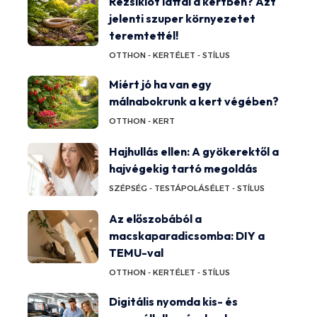
Rézsiklót láttál a kertben? Azt
jelenti szuper környezetet
teremtettél!
OTTHON - KERT
ÉLET - STÍLUS
Miért jó ha van egy
málnabokrunk a kert végében?
OTTHON - KERT
Hajhullás ellen: A gyökerektől a
hajvégekig tartó megoldás
SZÉPSÉG - TESTÁPOLÁS
ÉLET - STÍLUS
Az előszobából a
macskaparadicsomba: DIY a
TEMU-val
OTTHON - KERT
ÉLET - STÍLUS
Digitális nyomda kis- és