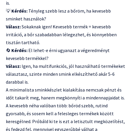
is.
💡
Kérdés:
Tényleg szebb lesz a bőröm, ha kevesebb
sminket használok?
Válasz:
Sokaknak igen! Kevesebb termék = kevesebb
irritáció, a bőr szabadabban lélegezhet, és könnyebben
tisztán tartható.
🔄
Kérdés:
El lehet-e érni ugyanazt a végeredményt
kevesebb termékkel?
Válasz:
Igen, ha multifunkciós, jól használható termékeket
választasz, szinte minden smink elkészíthető akár 5-6
darabbal is.
A minimalista sminkkészlet kialakítása nemcsak pénzt és
időt takarít meg, hanem megkönnyíti a mindennapjaidat is.
A kevesebb néha valóban több: bőröd szebb, rutind
gyorsabb, és sosem kell a felesleges termékek között
keresgélned. Próbáld ki te is ezt a letisztult megközelítést,
és fedezd fel, mennyivel egyszerűbbé válhat a