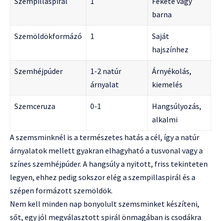
Szempillaspirál
1
Fekete vagy
barna
Szemöldökformázó
1
Saját
hajszínhez
Szemhéjpúder
1-2 natúr
Árnyékolás,
árnyalat
kiemelés
Szemceruza
0-1
Hangsúlyozás,
alkalmi
A szemsminknél is a természetes hatás a cél, így a natúr
árnyalatok mellett gyakran elhagyható a tusvonal vagy a
színes szemhéjpúder. A hangsúly a nyitott, friss tekinteten
legyen, ehhez pedig sokszor elég a szempillaspirál és a
szépen formázott szemöldök.
Nem kell minden nap bonyolult szemsminket készíteni,
sőt, egy jól megválasztott spirál önmagában is csodákra