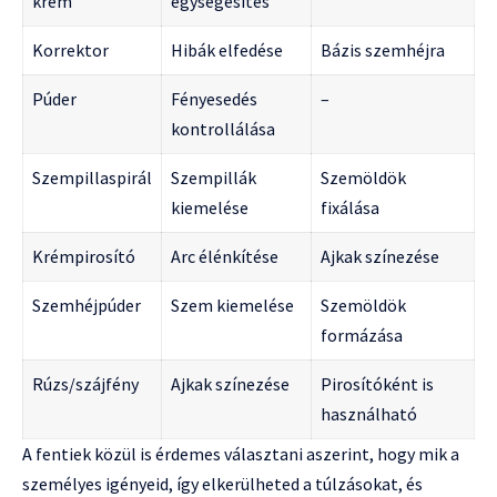
krém
egységesítés
Korrektor
Hibák elfedése
Bázis szemhéjra
Púder
Fényesedés
–
kontrollálása
Szempillaspirál
Szempillák
Szemöldök
kiemelése
fixálása
Krémpirosító
Arc élénkítése
Ajkak színezése
Szemhéjpúder
Szem kiemelése
Szemöldök
formázása
Rúzs/szájfény
Ajkak színezése
Pirosítóként is
használható
A fentiek közül is érdemes választani aszerint, hogy mik a
személyes igényeid, így elkerülheted a túlzásokat, és