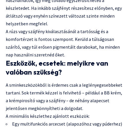
használhatók, így még tovább egyszerűsítheted a
készletedet. Ha inkább szájfényt részesítesz előnyben, egy
átlátszó vagy enyhén színezett változat szinte minden
helyzetben megfelel.
A rúzs vagy szájfény kiválasztásánál a tartósság és a
komfortérzet is fontos szempont. Kerüld a túlságosan
szárító, vagy túl erősen pigmentált darabokat, ha minden
nap használni szeretnéd őket.
Eszközök, ecsetek: melyikre van
valóban szükség?
A sminkeszközökből is érdemes csak a leglényegesebbeket
tartani. Sok termék kézzel is felvihető – például a BB krém,
a krémpirosító vagy a szájfény – de néhány alapecset
jelentősen megkönnyítheti a dolgodat.
A minimális készlethez ajánlott eszközök:
Egy multifunkciós arcecset (alapozóhoz vagy púderhez)