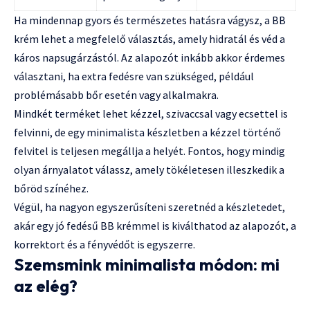
Ha mindennap gyors és természetes hatásra vágysz, a BB
krém lehet a megfelelő választás, amely hidratál és véd a
káros napsugárzástól. Az alapozót inkább akkor érdemes
választani, ha extra fedésre van szükséged, például
problémásabb bőr esetén vagy alkalmakra.
Mindkét terméket lehet kézzel, szivaccsal vagy ecsettel is
felvinni, de egy minimalista készletben a kézzel történő
felvitel is teljesen megállja a helyét. Fontos, hogy mindig
olyan árnyalatot válassz, amely tökéletesen illeszkedik a
bőröd színéhez.
Végül, ha nagyon egyszerűsíteni szeretnéd a készletedet,
akár egy jó fedésű BB krémmel is kiválthatod az alapozót, a
korrektort és a fényvédőt is egyszerre.
Szemsmink minimalista módon: mi
az elég?