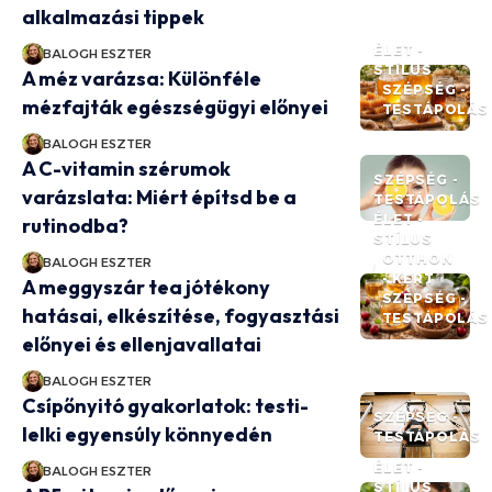
alkalmazási tippek
ÉLET -
BALOGH ESZTER
STÍLUS
A méz varázsa: Különféle
SZÉPSÉG -
mézfajták egészségügyi előnyei
TESTÁPOLÁS
BALOGH ESZTER
A C-vitamin szérumok
SZÉPSÉG -
varázslata: Miért építsd be a
TESTÁPOLÁS
ÉLET -
rutinodba?
STÍLUS
OTTHON
BALOGH ESZTER
- KERT
A meggyszár tea jótékony
SZÉPSÉG -
hatásai, elkészítése, fogyasztási
TESTÁPOLÁS
előnyei és ellenjavallatai
BALOGH ESZTER
Csípőnyitó gyakorlatok: testi-
SZÉPSÉG -
lelki egyensúly könnyedén
TESTÁPOLÁS
ÉLET -
BALOGH ESZTER
STÍLUS