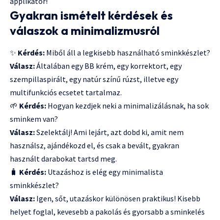
applikátor!
Gyakran ismételt kérdések és
válaszok a minimalizmusról
✨
Kérdés:
Miből áll a legkisebb használható sminkkészlet?
Válasz:
Általában egy BB krém, egy korrektort, egy
szempillaspirált, egy natúr színű rúzst, illetve egy
multifunkciós ecsetet tartalmaz.
🌱
Kérdés:
Hogyan kezdjek neki a minimalizálásnak, ha sok
sminkem van?
Válasz:
Szelektálj! Ami lejárt, azt dobd ki, amit nem
használsz, ajándékozd el, és csak a bevált, gyakran
használt darabokat tartsd meg.
🧳
Kérdés:
Utazáshoz is elég egy minimalista
sminkkészlet?
Válasz:
Igen, sőt, utazáskor különösen praktikus! Kisebb
helyet foglal, kevesebb a pakolás és gyorsabb a sminkelés