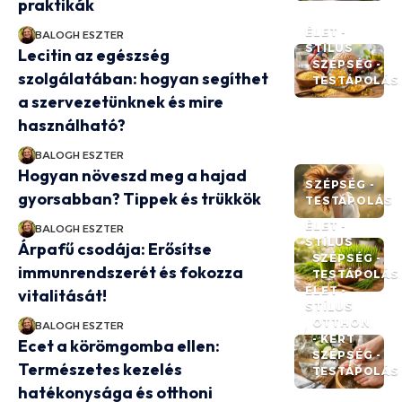
praktikák
ÉLET -
BALOGH ESZTER
STÍLUS
Lecitin az egészség
SZÉPSÉG -
szolgálatában: hogyan segíthet
TESTÁPOLÁS
a szervezetünknek és mire
használható?
BALOGH ESZTER
Hogyan növeszd meg a hajad
SZÉPSÉG -
gyorsabban? Tippek és trükkök
TESTÁPOLÁS
ÉLET -
BALOGH ESZTER
STÍLUS
Árpafű csodája: Erősítse
SZÉPSÉG -
immunrendszerét és fokozza
TESTÁPOLÁS
ÉLET -
vitalitását!
STÍLUS
OTTHON
BALOGH ESZTER
- KERT
Ecet a körömgomba ellen:
SZÉPSÉG -
Természetes kezelés
TESTÁPOLÁS
hatékonysága és otthoni