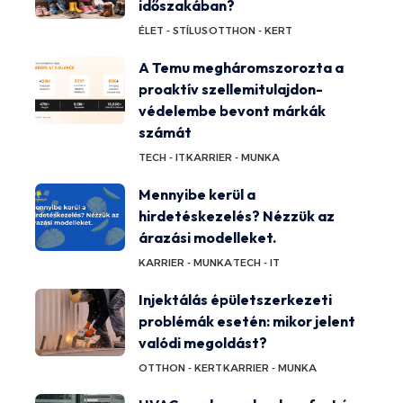
időszakában?
ÉLET - STÍLUS
OTTHON - KERT
A Temu megháromszorozta a
proaktív szellemitulajdon-
védelembe bevont márkák
számát
TECH - IT
KARRIER - MUNKA
Mennyibe kerül a
hirdetéskezelés? Nézzük az
árazási modelleket.
KARRIER - MUNKA
TECH - IT
Injektálás épületszerkezeti
problémák esetén: mikor jelent
valódi megoldást?
OTTHON - KERT
KARRIER - MUNKA