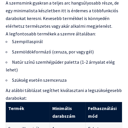
A szemsmink gyakran a teljes arc hangsúlyosabb része, de
egy minimalista készletben itt is érdemes a többfunkciós
darabokat keresni. Kevesebb termékkel is könnyedén
elérhetsz természetes vagy akár alkalmi megjelenést.
A legfontosabb termékek a szemre általában:
Szempillaspirál
Szemöldökformázó (ceruza, por vagy gél)
Natúr színű szemhéjpúder paletta (1-2 árnyalat elég
lehet)
Szükség esetén szemceruza
Az alábbi táblázat segíthet kiválasztani a legszükségesebb
darabokat:
Termék
Minimális
Felhasználási
darabszám
mód