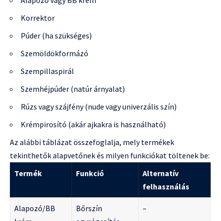
Korrektor
Púder (ha szükséges)
Szemöldökformázó
Szempillaspirál
Szemhéjpúder (natúr árnyalat)
Rúzs vagy szájfény (nude vagy univerzális szín)
Krémpirosító (akár ajkakra is használható)
Az alábbi táblázat összefoglalja, mely termékek
tekinthetők alapvetőnek és milyen funkciókat töltenek be:
Termék
Funkció
Alternatív
felhasználás
Alapozó/BB
Bőrszín
–