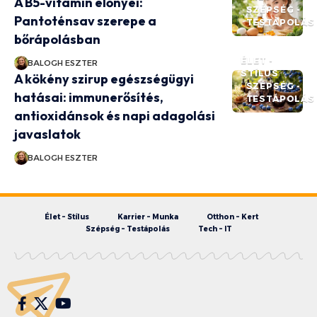
A B5-vitamin előnyei:
SZÉPSÉG -
Pantoténsav szerepe a
TESTÁPOLÁS
bőrápolásban
ÉLET -
BALOGH ESZTER
STÍLUS
A kökény szirup egészségügyi
SZÉPSÉG -
hatásai: immunerősítés,
TESTÁPOLÁS
antioxidánsok és napi adagolási
javaslatok
BALOGH ESZTER
Élet – Stílus
Karrier – Munka
Otthon – Kert
Szépség – Testápolás
Tech – IT