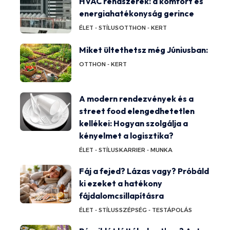
HVAC rendszerek: a komfort és
energiahatékonyság gerince
ÉLET - STÍLUS
OTTHON - KERT
Miket ültethetsz még Júniusban:
OTTHON - KERT
A modern rendezvények és a
street food elengedhetetlen
kellékei: Hogyan szolgálja a
kényelmet a logisztika?
ÉLET - STÍLUS
KARRIER - MUNKA
Fáj a fejed? Lázas vagy? Próbáld
ki ezeket a hatékony
fájdalomcsillapításra
ÉLET - STÍLUS
SZÉPSÉG - TESTÁPOLÁS