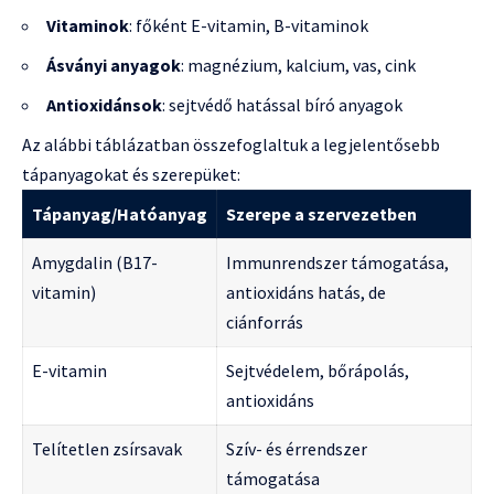
Vitaminok
: főként E-vitamin, B-vitaminok
Ásványi anyagok
: magnézium, kalcium, vas, cink
Antioxidánsok
: sejtvédő hatással bíró anyagok
Az alábbi táblázatban összefoglaltuk a legjelentősebb
tápanyagokat és szerepüket:
Tápanyag/Hatóanyag
Szerepe a szervezetben
Amygdalin (B17-
Immunrendszer támogatása,
vitamin)
antioxidáns hatás, de
ciánforrás
E-vitamin
Sejtvédelem, bőrápolás,
antioxidáns
Telítetlen zsírsavak
Szív- és érrendszer
támogatása