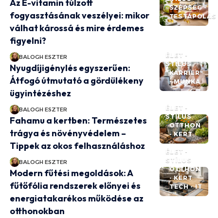
Az E-vitamin túlzott
SZÉPSÉG -
fogyasztásának veszélyei: mikor
TESTÁPOLÁS
válhat károssá és mire érdemes
figyelni?
ÉLET -
BALOGH ESZTER
STÍLUS
Nyugdíjigénylés egyszerűen:
KARRIER
Átfogó útmutató a gördülékeny
- MUNKA
ügyintézéshez
ÉLET -
BALOGH ESZTER
STÍLUS
Fahamu a kertben: Természetes
OTTHON
trágya és növényvédelem –
- KERT
Tippek az okos felhasználáshoz
ÉLET -
STÍLUS
BALOGH ESZTER
OTTHON
Modern fűtési megoldások: A
- KERT
fűtőfólia rendszerek előnyei és
TECH - IT
energiatakarékos működése az
otthonokban