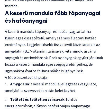
maradt.
A keserű mandula főbb tápanyagai
és hatóanyagai
A keserű mandula tápanyag- és hatóanyagtartalma
különleges összetételű, amely számos élettani hatást
eredményez. Legjelentősebb összetevői közé tartozik az
amygdalin (B17-vitamin), zsírsavak, vitaminok, ásványi
anyagok és antioxidánsok. Ezek az anyagok együtt járulnak
hozzá a keserű mandula egészségügyi előnyeihez, de
ugyanakkor óvatos felhasználást is igényelnek.
A főbb összetevők listája:
Amygdalin
: a keserű mandula jellegzetes vegyülete,
amelyből a szervezetben cián keletkezhet
Telített és telítetlen zsírsavak
: fontos
energiaforrások, előnyös hatású olajok alapanyaga