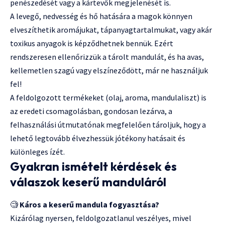
penészedését vagy a kártevők megjelenését is.
A levegő, nedvesség és hő hatására a magok könnyen
elveszíthetik aromájukat, tápanyagtartalmukat, vagy akár
toxikus anyagok is képződhetnek bennük. Ezért
rendszeresen ellenőrizzük a tárolt mandulát, és ha avas,
kellemetlen szagú vagy elszíneződött, már ne használjuk
fel!
A feldolgozott termékeket (olaj, aroma, mandulaliszt) is
az eredeti csomagolásban, gondosan lezárva, a
felhasználási útmutatónak megfelelően tároljuk, hogy a
lehető legtovább élvezhessük jótékony hatásait és
különleges ízét.
Gyakran ismételt kérdések és
válaszok keserű manduláról
🧐
Káros a keserű mandula fogyasztása?
Kizárólag nyersen, feldolgozatlanul veszélyes, mivel