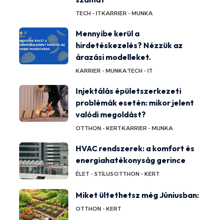
TECH - IT
KARRIER - MUNKA
Mennyibe kerül a
hirdetéskezelés? Nézzük az
árazási modelleket.
KARRIER - MUNKA
TECH - IT
Injektálás épületszerkezeti
problémák esetén: mikor jelent
valódi megoldást?
OTTHON - KERT
KARRIER - MUNKA
HVAC rendszerek: a komfort és
energiahatékonyság gerince
ÉLET - STÍLUS
OTTHON - KERT
Miket ültethetsz még Júniusban:
OTTHON - KERT