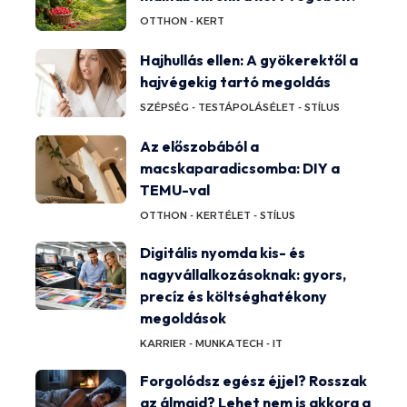
OTTHON - KERT
Hajhullás ellen: A gyökerektől a
hajvégekig tartó megoldás
SZÉPSÉG - TESTÁPOLÁS
ÉLET - STÍLUS
Az előszobából a
macskaparadicsomba: DIY a
TEMU-val
OTTHON - KERT
ÉLET - STÍLUS
Digitális nyomda kis- és
nagyvállalkozásoknak: gyors,
precíz és költséghatékony
megoldások
KARRIER - MUNKA
TECH - IT
Forgolódsz egész éjjel? Rosszak
az álmaid? Lehet nem is akkora a