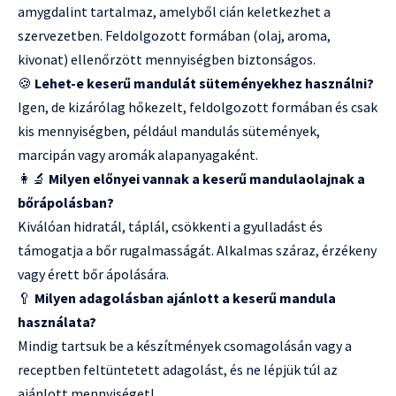
amygdalint tartalmaz, amelyből cián keletkezhet a
szervezetben. Feldolgozott formában (olaj, aroma,
kivonat) ellenőrzött mennyiségben biztonságos.
🍪
Lehet-e keserű mandulát süteményekhez használni?
Igen, de kizárólag hőkezelt, feldolgozott formában és csak
kis mennyiségben, például mandulás sütemények,
marcipán vagy aromák alapanyagaként.
👩‍🔬
Milyen előnyei vannak a keserű mandulaolajnak a
bőrápolásban?
Kiválóan hidratál, táplál, csökkenti a gyulladást és
támogatja a bőr rugalmasságát. Alkalmas száraz, érzékeny
vagy érett bőr ápolására.
🥄
Milyen adagolásban ajánlott a keserű mandula
használata?
Mindig tartsuk be a készítmények csomagolásán vagy a
receptben feltüntetett adagolást, és ne lépjük túl az
ajánlott mennyiséget!