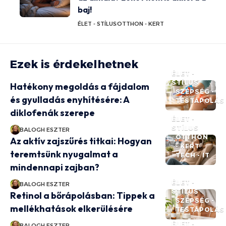
baj!
ÉLET - STÍLUS
OTTHON - KERT
Ezek is érdekelhetnek
ÉLET -
STÍLUS
Hatékony megoldás a fájdalom
SZÉPSÉG -
és gyulladás enyhítésére: A
TESTÁPOLÁS
diklofenák szerepe
ÉLET -
STÍLUS
BALOGH ESZTER
OTTHON
Az aktív zajszűrés titkai: Hogyan
- KERT
teremtsünk nyugalmat a
TECH - IT
mindennapi zajban?
ÉLET -
BALOGH ESZTER
STÍLUS
Retinol a bőrápolásban: Tippek a
SZÉPSÉG -
mellékhatások elkerülésére
TESTÁPOLÁS
ÉLET -
BALOGH ESZTER