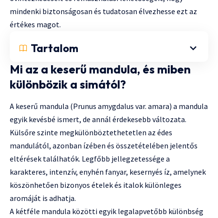
mindenki biztonságosan és tudatosan élvezhesse ezt az
értékes magot.
Tartalom
Mi az a keserű mandula, és miben
különbözik a simától?
A keserű mandula (Prunus amygdalus var. amara) a mandula
egyik kevésbé ismert, de annál érdekesebb változata.
Külsőre szinte megkülönböztethetetlen az édes
mandulától, azonban ízében és összetételében jelentős
eltérések találhatók. Legfőbb jellegzetessége a
karakteres, intenzív, enyhén fanyar, kesernyés íz, amelynek
köszönhetően bizonyos ételek és italok különleges
aromáját is adhatja.
A kétféle mandula közötti egyik legalapvetőbb különbség