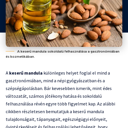
A keserű mandula sokoldalú felhasználása a gasztronómiában
és kozmetikában.
A
keserű mandula
különleges helyet foglal el mind a
gasztronómiában, mind a népi gyógyászatban és a
szépségápolásban. Bár kevesebben ismerik, mint édes
változatát, számos jótékony hatása és sokoldalú
felhasználása révén egyre több figyelmet kap. Az alábbi
cikkben részletesen bemutatjuk a keserű mandula
tulajdonságait, tápanyagait, egészségügyi előnyeit,
óvintézkedéseit és felhasználási lehetőségeit, hogy