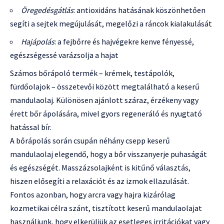
Öregedésgátlás
: antioxidáns hatásának köszönhetően
segíti a sejtek megújulását, megelőzi a ráncok kialakulását
Hajápolás
: a fejbőrre és hajvégekre kenve fényessé,
egészségessé varázsolja a hajat
Számos bőrápoló termék – krémek, testápolók,
fürdőolajok – összetevői között megtalálható a keserű
mandulaolaj. Különösen ajánlott száraz, érzékeny vagy
érett bőr ápolására, mivel gyors regeneráló és nyugtató
hatással bír.
A bőrápolás során csupán néhány csepp keserű
mandulaolaj elegendő, hogy a bőr visszanyerje puhaságát
és egészségét. Masszázsolajként is kitűnő választás,
hiszen elősegíti a relaxációt és az izmok ellazulását.
Fontos azonban, hogy arcra vagy hajra kizárólag
kozmetikai célra szánt, tisztított keserű mandulaolajat
használjunk, hogy elkerüljük az esetleges irritációkat vagy