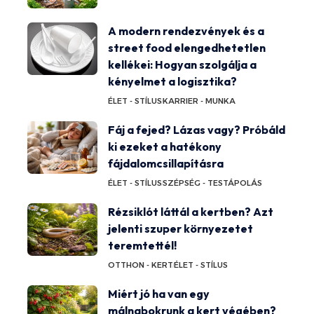
A modern rendezvények és a
street food elengedhetetlen
kellékei: Hogyan szolgálja a
kényelmet a logisztika?
ÉLET - STÍLUS
KARRIER - MUNKA
Fáj a fejed? Lázas vagy? Próbáld
ki ezeket a hatékony
fájdalomcsillapításra
ÉLET - STÍLUS
SZÉPSÉG - TESTÁPOLÁS
Rézsiklót láttál a kertben? Azt
jelenti szuper környezetet
teremtettél!
OTTHON - KERT
ÉLET - STÍLUS
Miért jó ha van egy
málnabokrunk a kert végében?