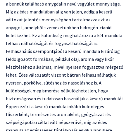
a bennük található amygdalin nevű vegyület mennyisége.
Míg az édes mandulában alig van jelen, addig a keserű
változat jelentős mennyiségben tartalmazza ezt az
anyagot, amelyből szervezetünkben hidrogén-cianid
keletkezhet. Ez a különbség meghatározza a két mandula
felhasználhatóságát és fogyaszthatóságát is.
Felhasználás szempontjából a keserű mandula kizárólag
feldolgozott formában, például olaj, aroma vagy likőr
készítéséhez alkalmas, mivel nyersen fogyasztva mérgező
lehet. Édes változatát viszont bátran felhasználhatjuk
nyersen, pörkölve, sütéshez és nassoláshoz is. A
különbségek megismerése nélkülözhetetlen, hogy
biztonságosan és tudatosan használjuk a keserű mandulát.
Éppen ezért a keserű mandula inkább különleges
fűszerként, természetes aromaként, gyógyászati és
szépségápolási céllal vált népszerűvé, míg az édes
mandula az egészséges táplálkozás egyik alappillére