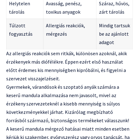
Helytelen
Avasság, penész,
Száraz, hűvös,
tárolás
toxikus anyagok
zárt tárolás
Túlzott
Allergiás reakciók,
Mindig tartsuk
fogyasztás
mérgezés
be az ajánlott
adagot
Az allergiás reakciók sem ritkák, különösen azoknál, akik
érzékenyek más diófélékre. Éppen ezért első használat
előtt érdemes kis mennyiségben kipróbálni, és figyelni a
szervezet visszajelzéseit.
Gyermekek, várandósok és szoptató anyák számára a
keserű mandula alkalmazása nem javasolt, mivel az
érzékeny szervezeteknél a kisebb mennyiség is súlyos
következményekkel járhat. Kizárólag megbízható
forrásból származó, biztonságos termékeket válasszunk!
A keserű mandula mérgező hatásai miatt minden esetben
kérjük ki szakember, gyógyszerész vagy orvos tanácsát, ha