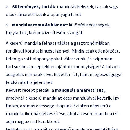
Sütemények, torták
: mandulás kekszek, tartok vagy
olasz amaretti sütik alapanyaga lehet
Mandulaaroma és kivonat
: különféle édességek,
fagylaltok, krémek ízesítésére szolgál
A keserű mandula felhasználása a gasztronómiában
rendkívül körültekintést igényel. Mindig csak ellenőrzött,
feldolgozott alapanyagokat válasszunk, és szigorúan
tartsuk be a receptekben ajánlott mennyiséget! A túlzott
adagolás nemcsak élvezhetetlen ízt, hanem egészségügyi
kockázatot is jelenthet.
Kedvelt recept például a
mandulás amaretti süti
,
amelynél a keserű mandulát édes mandulával keverik, így
finom, aromás édességet kapunk. Szintén népszerű a
mandulalikőr házi elkészítése, ahol a keserű mandula íze
adja meg az ital karakterét.
Feldolgozott formában a keserű mandula egyedülállóan