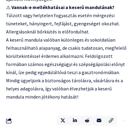
⚠️
Vannak-e mellékhatásai a keserű mandulának?
Túlzott vagy helytelen fogyasztás esetén mérgezési
tüneteket, hányingert, fejfájást, gyengeséget okozhat.
Allergiásoknál bőrkiütés is előfordulhat.
A keserű mandula valóban különleges és sokoldalúan
felhasználható alapanyag, de csakis tudatosan, megfelelő
körültekintéssel érdemes alkalmazni. Feldolgozott
formában számos egészségügyi és szépségápolási előnyt
kínál, íze pedig egyedülállóvá teszi a gasztronómiában.
Mindig ügyeljünk a biztonságos tárolásra, vásárlásra és a
helyes adagolásra, így valóban élvezhetjük a keserű
mandula minden jótékony hatását!