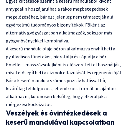
Egyes kutatások szerint a keserű mandulából kivont
amygdalin hozzájárulhat a rákos megbetegedések
megelőzéséhez, bár ezt jelenleg nem támasztják alá
egyértelmű tudományos bizonyítékok. Főként az
alternatív gyógyászatban alkalmazzák, sokszor más
gyógynövényekkel kombinálva.
A keserű mandula olaja bőrön alkalmazva enyhítheti a
gyulladásos tüneteket, hidratálja és táplálja a bőrt.
Emellett masszázsolajként is előszeretettel használják,
mivel elősegítheti az izmok ellazulását és regenerációját.
Bár a keserű mandula számos pozitív hatással bír,
kizárólag feldolgozott, ellenőrzött formában ajánlott
alkalmazni, különösen belsőleg, hogy elkerüljük a
mérgezési kockázatot.
Veszélyek és óvintézkedések a
keserű mandulával kapcsolatban