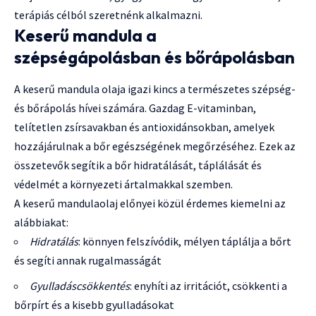
terápiás célból szeretnénk alkalmazni.
Keserű mandula a
szépségápolásban és bőrápolásban
A keserű mandula olaja igazi kincs a természetes szépség-
és bőrápolás hívei számára. Gazdag E-vitaminban,
telítetlen zsírsavakban és antioxidánsokban, amelyek
hozzájárulnak a bőr egészségének megőrzéséhez. Ezek az
összetevők segítik a bőr hidratálását, táplálását és
védelmét a környezeti ártalmakkal szemben.
A keserű mandulaolaj előnyei közül érdemes kiemelni az
alábbiakat:
Hidratálás
: könnyen felszívódik, mélyen táplálja a bőrt
és segíti annak rugalmasságát
Gyulladáscsökkentés
: enyhíti az irritációt, csökkenti a
bőrpírt és a kisebb gyulladásokat