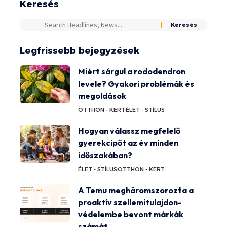
Keresés
Legfrissebb bejegyzések
Miért sárgul a rododendron
levele? Gyakori problémák és
megoldások
OTTHON - KERT
ÉLET - STÍLUS
Hogyan válassz megfelelő
gyerekcipőt az év minden
időszakában?
ÉLET - STÍLUS
OTTHON - KERT
A Temu megháromszorozta a
proaktív szellemitulajdon-
védelembe bevont márkák
számát