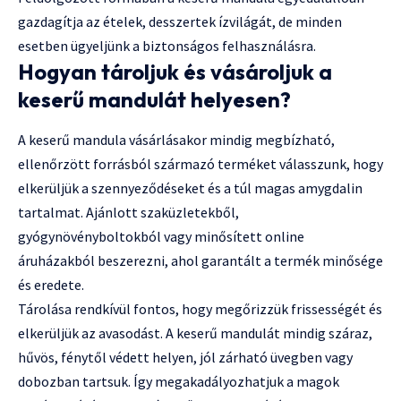
gazdagítja az ételek, desszertek ízvilágát, de minden
esetben ügyeljünk a biztonságos felhasználásra.
Hogyan tároljuk és vásároljuk a
keserű mandulát helyesen?
A keserű mandula vásárlásakor mindig megbízható,
ellenőrzött forrásból származó terméket válasszunk, hogy
elkerüljük a szennyeződéseket és a túl magas amygdalin
tartalmat. Ajánlott szaküzletekből,
gyógynövényboltokból vagy minősített online
áruházakból beszerezni, ahol garantált a termék minősége
és eredete.
Tárolása rendkívül fontos, hogy megőrizzük frissességét és
elkerüljük az avasodást. A keserű mandulát mindig száraz,
hűvös, fénytől védett helyen, jól zárható üvegben vagy
dobozban tartsuk. Így megakadályozhatjuk a magok