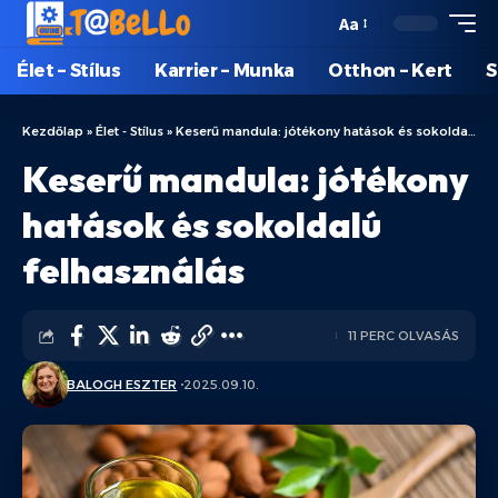
Aa
Élet – Stílus
Karrier – Munka
Otthon – Kert
S
Kezdőlap
»
Élet - Stílus
»
Keserű mandula: jótékony hatások és sokoldalú felhasználás
Keserű mandula: jótékony
hatások és sokoldalú
felhasználás
11 PERC OLVASÁS
BALOGH ESZTER
2025.09.10.