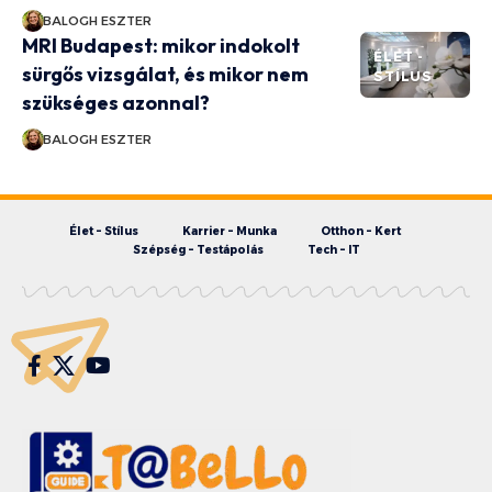
BALOGH ESZTER
MRI Budapest: mikor indokolt
ÉLET -
sürgős vizsgálat, és mikor nem
STÍLUS
szükséges azonnal?
BALOGH ESZTER
Élet – Stílus
Karrier – Munka
Otthon – Kert
Szépség – Testápolás
Tech – IT