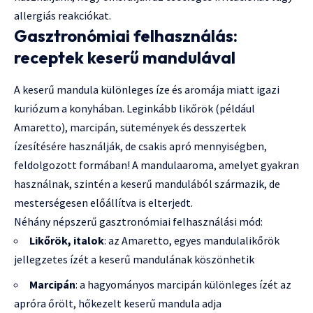
allergiás reakciókat.
Gasztronómiai felhasználás:
receptek keserű mandulával
A keserű mandula különleges íze és aromája miatt igazi
kuriózum a konyhában. Leginkább likőrök (például
Amaretto), marcipán, sütemények és desszertek
ízesítésére használják, de csakis apró mennyiségben,
feldolgozott formában! A mandulaaroma, amelyet gyakran
használnak, szintén a keserű mandulából származik, de
mesterségesen előállítva is elterjedt.
Néhány népszerű gasztronómiai felhasználási mód:
Likőrök, italok
: az Amaretto, egyes mandulalikőrök
jellegzetes ízét a keserű mandulának köszönhetik
Marcipán
: a hagyományos marcipán különleges ízét az
apróra őrölt, hőkezelt keserű mandula adja