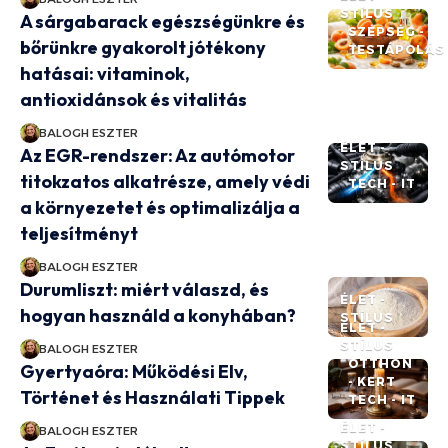
STÍLUS
A sárgabarack egészségünkre és
SZÉPSÉG -
bőrünkre gyakorolt jótékony
TESTÁPOLÁS
hatásai: vitaminok,
antioxidánsok és vitalitás
BALOGH ESZTER
ÉLET -
Az EGR-rendszer: Az autómotor
STÍLUS
titokzatos alkatrésze, amely védi
TECH - IT
a környezetet és optimalizálja a
teljesítményt
BALOGH ESZTER
Durumliszt: miért válaszd, és
ÉLET -
hogyan használd a konyhában?
STÍLUS
ÉLET -
STÍLUS
BALOGH ESZTER
OTTHON
Gyertyaóra: Működési Elv,
- KERT
Történet és Használati Tippek
TECH - IT
ÉLET -
BALOGH ESZTER
STÍLUS