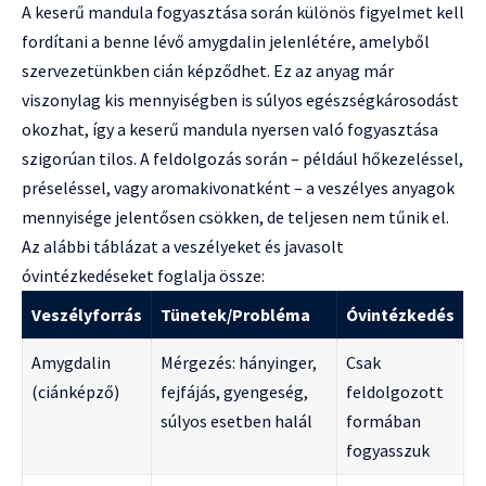
A keserű mandula fogyasztása során különös figyelmet kell
fordítani a benne lévő amygdalin jelenlétére, amelyből
szervezetünkben cián képződhet. Ez az anyag már
viszonylag kis mennyiségben is súlyos egészségkárosodást
okozhat, így a keserű mandula nyersen való fogyasztása
szigorúan tilos. A feldolgozás során – például hőkezeléssel,
préseléssel, vagy aromakivonatként – a veszélyes anyagok
mennyisége jelentősen csökken, de teljesen nem tűnik el.
Az alábbi táblázat a veszélyeket és javasolt
óvintézkedéseket foglalja össze:
Veszélyforrás
Tünetek/Probléma
Óvintézkedés
Amygdalin
Mérgezés: hányinger,
Csak
(ciánképző)
fejfájás, gyengeség,
feldolgozott
súlyos esetben halál
formában
fogyasszuk