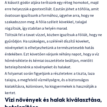
A kiásott gödör aljára terítsünk egy réteg homokot, majd
erre helyezzük a geotextíliát. Ezután jöhet a tófólia, amit
óvatosan igazítsunk a formához, ügyelve arra, hogy ne
szakadozzon meg. A fólia széleit kövekkel, talajjal
rögzítsük, így stabilan a helyén marad.
Töltsük fel a tavat vízzel, közben igazítsuk a fóliát, hogy ne
gyűrődjön. Ha szükséges, a szélénél díszítő köveket,
növényeket is elhelyezhetünk a természetesebb hatás
érdekében. Ezt követően várjunk néhány napot, hogy a víz
hőmérséklete és kémiai összetétele beálljon, mielőtt
betelepítenénk a növényeket és halakat.
A folyamat során figyeljünk a részletekre: a tiszta, laza
talajra, a megfelelő vízmélységre, és a biztonságos
kialakításra, különösen, ha kisgyermekek is használják a
kertet.
Vízi növények és halak kiválasztása,