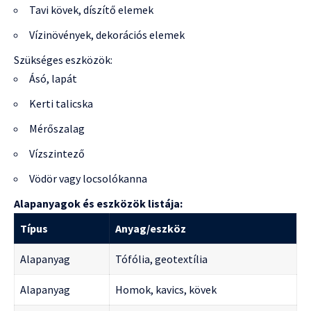
Tavi kövek, díszítő elemek
Vízinövények, dekorációs elemek
Szükséges eszközök:
Ásó, lapát
Kerti talicska
Mérőszalag
Vízszintező
Vödör vagy locsolókanna
Alapanyagok és eszközök listája:
Típus
Anyag/eszköz
Alapanyag
Tófólia, geotextília
Alapanyag
Homok, kavics, kövek