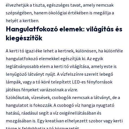
élvezhetjük a tiszta, egészséges tavat, amely nemcsak
szépségében, hanem ökológiai értékében is megállja a
helyét a kertben.
Hangulatfokozó elemek: világítás és
kiegészítők
A kerti tó igazi éke lehet a kertnek, különösen, ha különféle
hangulatfokozó elemekkel egészítjük ki. Az egyik
leglátványosabb elem a kerti tó világítása, amely este is
lenyűgöző látványt nyújt. A vízfelszínre szerelt lebegő
lámpák, vagy a tó köré telepített LED-es fényforrások
játékos fényeket varázsolnak a vízre.
Szökőkutak, vízesések, csobogók nemcsak a látványt, de a
hangulatot is fokozzák. A csobogó víz hangja nyugtató
hatású, ráadásul segít a víz oxigénellátásában és
mozgásában is. Egy kreatívan elhelyezett szobor vagy kerti
törpe is feldobhatja a tó környezetét.