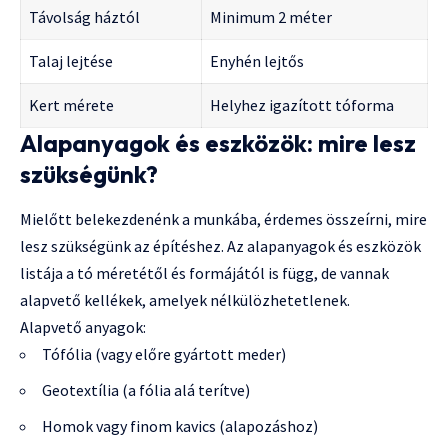
Távolság háztól
Minimum 2 méter
Talaj lejtése
Enyhén lejtős
Kert mérete
Helyhez igazított tóforma
Alapanyagok és eszközök: mire lesz
szükségünk?
Mielőtt belekezdenénk a munkába, érdemes összeírni, mire
lesz szükségünk az építéshez. Az alapanyagok és eszközök
listája a tó méretétől és formájától is függ, de vannak
alapvető kellékek, amelyek nélkülözhetetlenek.
Alapvető anyagok:
Tófólia (vagy előre gyártott meder)
Geotextília (a fólia alá terítve)
Homok vagy finom kavics (alapozáshoz)