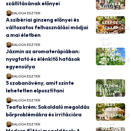
ÉLET -
szállításának előnyei
- MUNKA
STÍLUS
OTTHON
BALOGH ESZTER
- KERT
A szibériai ginzeng előnyei és
SZÉPSÉG -
változatos felhasználási módjai
TESTÁPOLÁS
OTTHON -
a mai életben
KERT
ÉLET -
BALOGH ESZTER
STÍLUS
Jázmin az aromaterápiában:
SZÉPSÉG -
nyugtató és élénkítő hatások
TESTÁPOLÁS
egyensúlya
BALOGH ESZTER
5 szobanövény, amit szinte
OTTHON -
ÉLET -
lehetetlen elpusztítani
KERT
STÍLUS
OTTHON
BALOGH ESZTER
- KERT
Teafa krém: Sokoldalú megoldás
SZÉPSÉG -
bőrproblémákra és irritációra
TESTÁPOLÁS
ÉLET -
STÍLUS
BALOGH ESZTER
OTTHON
Modern fűtési megoldások: A