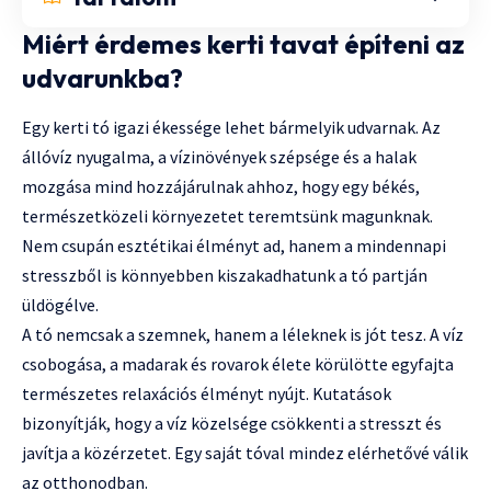
Miért érdemes kerti tavat építeni az
udvarunkba?
Egy kerti tó igazi ékessége lehet bármelyik udvarnak. Az
állóvíz nyugalma, a vízinövények szépsége és a halak
mozgása mind hozzájárulnak ahhoz, hogy egy békés,
természetközeli környezetet teremtsünk magunknak.
Nem csupán esztétikai élményt ad, hanem a mindennapi
stresszből is könnyebben kiszakadhatunk a tó partján
üldögélve.
A tó nemcsak a szemnek, hanem a léleknek is jót tesz. A víz
csobogása, a madarak és rovarok élete körülötte egyfajta
természetes relaxációs élményt nyújt. Kutatások
bizonyítják, hogy a víz közelsége csökkenti a stresszt és
javítja a közérzetet. Egy saját tóval mindez elérhetővé válik
az otthonodban.