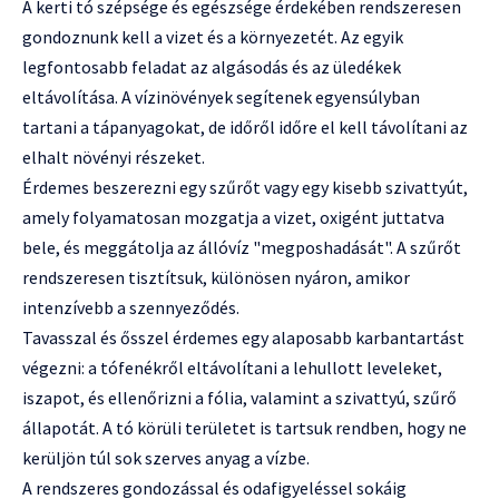
A kerti tó szépsége és egészsége érdekében rendszeresen
gondoznunk kell a vizet és a környezetét. Az egyik
legfontosabb feladat az algásodás és az üledékek
eltávolítása. A vízinövények segítenek egyensúlyban
tartani a tápanyagokat, de időről időre el kell távolítani az
elhalt növényi részeket.
Érdemes beszerezni egy szűrőt vagy egy kisebb szivattyút,
amely folyamatosan mozgatja a vizet, oxigént juttatva
bele, és meggátolja az állóvíz "megposhadását". A szűrőt
rendszeresen tisztítsuk, különösen nyáron, amikor
intenzívebb a szennyeződés.
Tavasszal és ősszel érdemes egy alaposabb karbantartást
végezni: a tófenékről eltávolítani a lehullott leveleket,
iszapot, és ellenőrizni a fólia, valamint a szivattyú, szűrő
állapotát. A tó körüli területet is tartsuk rendben, hogy ne
kerüljön túl sok szerves anyag a vízbe.
A rendszeres gondozással és odafigyeléssel sokáig