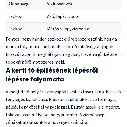
Alapanyag
Vízinövények
Eszköz
Ásó, lapát, vödör
Eszköz
Mérőszalag, vízmérték
Fontos, hogy minden eszközt előre beszerezzünk, hogy a
munka folyamatosan haladhasson. A minőségi anyagok
hosszú távon is meghálálják magukat, hiszen a jól kiépített
tó sokáig örömöt szerez majd.
A kerti tó építésének lépésről
lépésre folyamata
A megfelelő hely és az anyagok kiválasztása után jöhet a tó
tényleges kialakítása. Először is, jelöljük ki a tó formáját,
például egy kötéllel vagy slaggal. Ezután ássuk ki a medret,
fokozatosan mélyítve, hogy különböző vízmélységi
zónákat alakítsunk ki a növények számára.