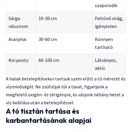
szaporodik
Sárga
10-30 cm
Feltűnő virág,
nőszirom
igénytelen
Aranyhal
30-60 cm
Könnyen
tartható
Koi ponty
60-100 cm
Látványos,
aktív
A halak betelepítésekor tartsuk szem előtt a tó méretét és
vízminőségét. Ne zsúfoljuk túl a tavat, figyeljünk a
megfelelő oxigén- és térigényre, és várjunk néhány hetet a
víz beállása után a betelepítéssel.
A tó tisztán tartása és
karbantartásának alapjai