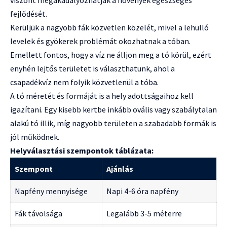
fejlődését.
Kerüljük a nagyobb fák közvetlen közelét, mivel a lehulló
levelek és gyökerek problémát okozhatnak a tóban.
Emellett fontos, hogy a víz ne álljon meg a tó körül, ezért
enyhén lejtős területet is választhatunk, ahol a
csapadékvíz nem folyik közvetlenül a tóba.
A tó méretét és formáját is a hely adottságaihoz kell
igazítani. Egy kisebb kertbe inkább ovális vagy szabálytalan
alakú tó illik, míg nagyobb területen a szabadabb formák is
jól működnek.
Helyválasztási szempontok táblázata:
Szempont
Ajánlás
Napfény mennyisége
Napi 4-6 óra napfény
Fák távolsága
Legalább 3-5 méterre