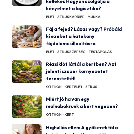
kellékei: Hogyan szolgálja a
kényelmet a logisztika?
ÉLET - STÍLUS
KARRIER - MUNKA
Fáj a fejed? Lázas vagy? Próbáld
ki ezeket a hatékony
fájdalomcsillapításra
ÉLET - STÍLUS
SZÉPSÉG - TESTÁPOLÁS
Rézsiklót láttál a kertben? Azt
jelenti szuper környezetet
teremtettél!
OTTHON - KERT
ÉLET - STÍLUS
Miért jó ha van egy
málnabokrunk a kert végében?
OTTHON - KERT
Hajhullás ellen: A gyökerektől a