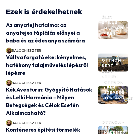
Ezek is érdekelhetnek
ÉLET -
STÍLUS
Az anyatej hatalma: az
OTTHON
anyatejes táplálás előnyei a
- KERT
baba és az édesanya számára
BALOGH ESZTER
Váltvaforgató eke: kényelmes,
OTTHON -
hatékony talajművelés lépésről
KERT
ÉLET -
lépésre
STÍLUS
OTTHON
BALOGH ESZTER
- KERT
Kék Aventurin: Gyógyító Hatások
SZÉPSÉG -
és Lelki Harmónia – Milyen
TESTÁPOLÁS
Betegségek és Célok Esetén
Alkalmazható?
OTTHON -
BALOGH ESZTER
KERT
Konténeres építési törmelék
KARRIER