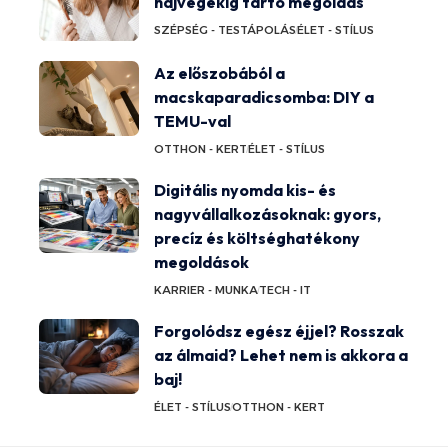
hajvégekig tartó megoldás
SZÉPSÉG - TESTÁPOLÁS
ÉLET - STÍLUS
Az előszobából a
macskaparadicsomba: DIY a
TEMU-val
OTTHON - KERT
ÉLET - STÍLUS
Digitális nyomda kis- és
nagyvállalkozásoknak: gyors,
precíz és költséghatékony
megoldások
KARRIER - MUNKA
TECH - IT
Forgolódsz egész éjjel? Rosszak
az álmaid? Lehet nem is akkora a
baj!
ÉLET - STÍLUS
OTTHON - KERT