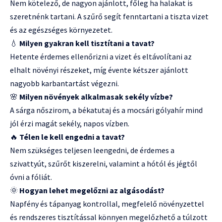
Nem kötelező, de nagyon ajánlott, főleg ha halakat is
szeretnénk tartani. A szűrő segít fenntartani a tiszta vizet
és az egészséges környezetet.
💧
Milyen gyakran kell tisztítani a tavat?
Hetente érdemes ellenőrizni a vizet és eltávolítani az
elhalt növényi részeket, míg évente kétszer ajánlott
nagyobb karbantartást végezni.
🌸
Milyen növények alkalmasak sekély vízbe?
A sárga nőszirom, a békatutaj és a mocsári gólyahír mind
jól érzi magát sekély, napos vízben.
🔥
Télen le kell engedni a tavat?
Nem szükséges teljesen leengedni, de érdemes a
szivattyút, szűrőt kiszerelni, valamint a hótól és jégtől
óvni a fóliát.
🌞
Hogyan lehet megelőzni az algásodást?
Napfény és tápanyag kontrollal, megfelelő növényzettel
és rendszeres tisztítással könnyen megelőzhető a túlzott