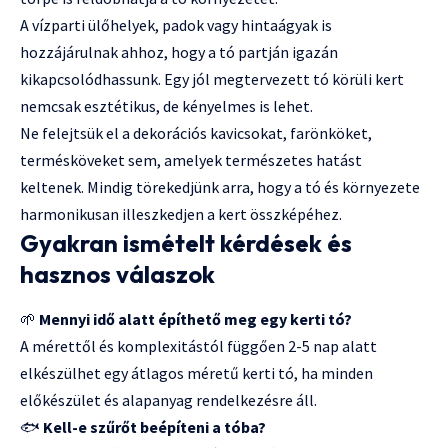
A vízparti ülőhelyek, padok vagy hintaágyak is
hozzájárulnak ahhoz, hogy a tó partján igazán
kikapcsolódhassunk. Egy jól megtervezett tó körüli kert
nemcsak esztétikus, de kényelmes is lehet.
Ne felejtsük el a dekorációs kavicsokat, farönköket,
termésköveket sem, amelyek természetes hatást
keltenek. Mindig törekedjünk arra, hogy a tó és környezete
harmonikusan illeszkedjen a kert összképéhez.
Gyakran ismételt kérdések és
hasznos válaszok
🌱
Mennyi idő alatt építhető meg egy kerti tó?
A mérettől és komplexitástól függően 2-5 nap alatt
elkészülhet egy átlagos méretű kerti tó, ha minden
előkészület és alapanyag rendelkezésre áll.
🐟
Kell-e szűrőt beépíteni a tóba?