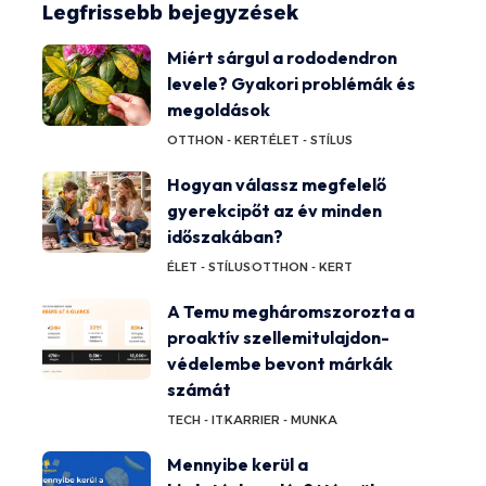
Legfrissebb bejegyzések
Miért sárgul a rododendron
levele? Gyakori problémák és
megoldások
OTTHON - KERT
ÉLET - STÍLUS
Hogyan válassz megfelelő
gyerekcipőt az év minden
időszakában?
ÉLET - STÍLUS
OTTHON - KERT
A Temu megháromszorozta a
proaktív szellemitulajdon-
védelembe bevont márkák
számát
TECH - IT
KARRIER - MUNKA
Mennyibe kerül a