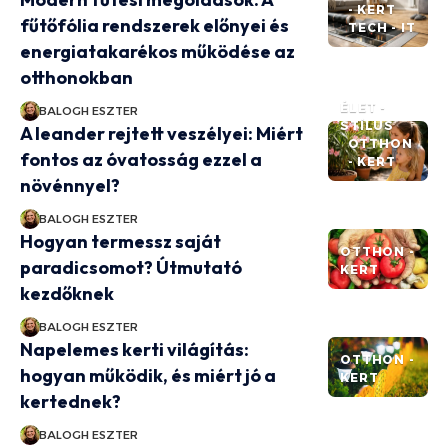
- KERT
fűtőfólia rendszerek előnyei és
TECH - IT
energiatakarékos működése az
otthonokban
ÉLET -
BALOGH ESZTER
STÍLUS
A leander rejtett veszélyei: Miért
OTTHON
fontos az óvatosság ezzel a
- KERT
növénnyel?
BALOGH ESZTER
Hogyan termessz saját
OTTHON -
paradicsomot? Útmutató
KERT
kezdőknek
BALOGH ESZTER
Napelemes kerti világítás:
OTTHON -
hogyan működik, és miért jó a
KERT
kertednek?
BALOGH ESZTER