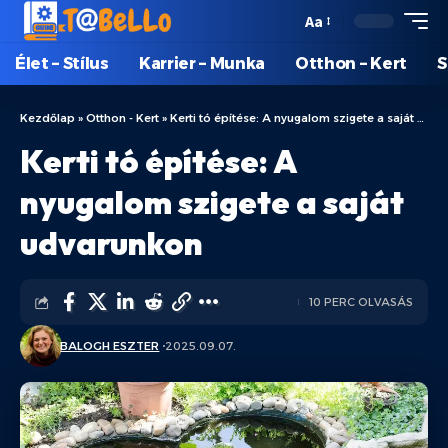
Aa
Élet – Stílus
Karrier – Munka
Otthon – Kert
S
Kezdőlap
»
Otthon - Kert
»
Kerti tó építése: A nyugalom szigete a saját udvarunkon
Kerti tó építése: A
nyugalom szigete a saját
udvarunkon
10 PERC OLVASÁS
BALOGH ESZTER
2025.09.07.