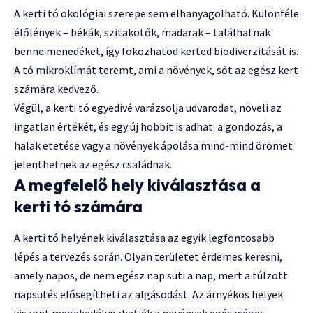
A kerti tó ökológiai szerepe sem elhanyagolható. Különféle
élőlények – békák, szitakötők, madarak – találhatnak
benne menedéket, így fokozhatod kerted biodiverzitását is.
A tó mikroklímát teremt, ami a növények, sőt az egész kert
számára kedvező.
Végül, a kerti tó egyedivé varázsolja udvarodat, növeli az
ingatlan értékét, és egy új hobbit is adhat: a gondozás, a
halak etetése vagy a növények ápolása mind-mind örömet
jelenthetnek az egész családnak.
A megfelelő hely kiválasztása a
kerti tó számára
A kerti tó helyének kiválasztása az egyik legfontosabb
lépés a tervezés során. Olyan területet érdemes keresni,
amely napos, de nem egész nap süti a nap, mert a túlzott
napsütés elősegítheti az algásodást. Az árnyékos helyek
viszont megakadályozhatják a növények egészséges