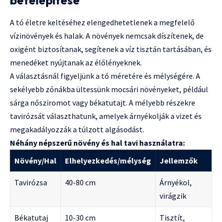
betelepítése
A tó életre keltéséhez elengedhetetlenek a megfelelő
vízinövények és halak. A növények nemcsak díszítenek, de
oxigént biztosítanak, segítenek a víz tisztán tartásában, és
menedéket nyújtanak az élőlényeknek.
A választásnál figyeljünk a tó méretére és mélységére. A
sekélyebb zónákba ültessünk mocsári növényeket, például
sárga nősziromot vagy békatutajt. A mélyebb részekre
tavirózsát választhatunk, amelyek árnyékolják a vizet és
megakadályozzák a túlzott algásodást.
Néhány népszerű növény és hal tavi használatra:
Növény/Hal
Elhelyezkedés/mélység
Jellemzők
Tavirózsa
40-80 cm
Árnyékol,
virágzik
Békatutaj
10-30 cm
Tisztít,