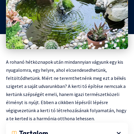
A rohanó hétköznapok után mindannyian vágyunk egy kis
nyugalomra, egy helyre, ahol elcsendesedhetünk,
feltöltődhetünk. Miért ne teremthetnénk meg ezt a békés
szigetet a saját udvarunkban? A kerti tó építése nemcsak a
kertünk szépségét emeli, hanem igazi természetközeli
élményt is nyújt. Ebben a cikkben lépésről lépésre
végigvezetünk a kerti tó létrehozásának folyamatán, hogy
a te kerted is a harmónia otthona lehessen.
Tartalom