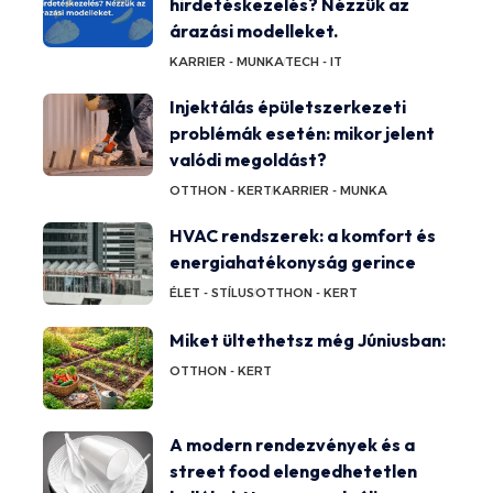
hirdetéskezelés? Nézzük az
árazási modelleket.
KARRIER - MUNKA
TECH - IT
Injektálás épületszerkezeti
problémák esetén: mikor jelent
valódi megoldást?
OTTHON - KERT
KARRIER - MUNKA
HVAC rendszerek: a komfort és
energiahatékonyság gerince
ÉLET - STÍLUS
OTTHON - KERT
Miket ültethetsz még Júniusban:
OTTHON - KERT
A modern rendezvények és a
street food elengedhetetlen