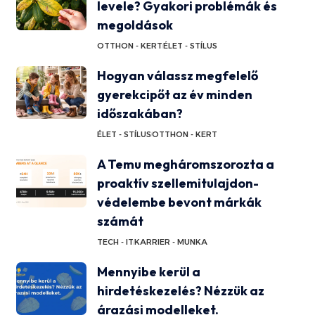
levele? Gyakori problémák és
megoldások
OTTHON - KERT
ÉLET - STÍLUS
Hogyan válassz megfelelő
gyerekcipőt az év minden
időszakában?
ÉLET - STÍLUS
OTTHON - KERT
A Temu megháromszorozta a
proaktív szellemitulajdon-
védelembe bevont márkák
számát
TECH - IT
KARRIER - MUNKA
Mennyibe kerül a
hirdetéskezelés? Nézzük az
árazási modelleket.