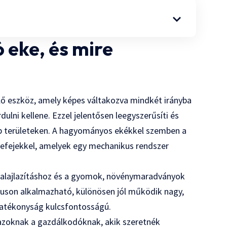
 eke, és mire
elő eszköz, amely képes váltakozva mindkét irányba
dulni kellene. Ezzel jelentősen leegyszerűsíti és
bb területeken. A hagyományos ekékkel szemben a
kefejekkel, amelyek egy mechanikus rendszer
talajlazításhoz és a gyomok, növénymaradványok
puson alkalmazható, különösen jól működik nagy,
hatékonyság kulcsfontosságú.
 azoknak a gazdálkodóknak, akik szeretnék