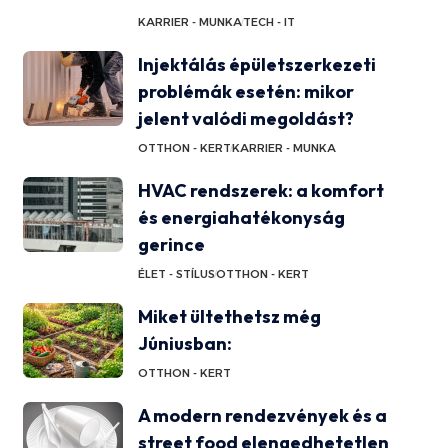
KARRIER - MUNKA
TECH - IT
Injektálás épületszerkezeti
problémák esetén: mikor
jelent valódi megoldást?
OTTHON - KERT
KARRIER - MUNKA
HVAC rendszerek: a komfort
és energiahatékonyság
gerince
ÉLET - STÍLUS
OTTHON - KERT
Miket ültethetsz még
Júniusban:
OTTHON - KERT
A modern rendezvények és a
street food elengedhetetlen