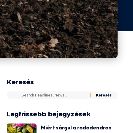
Keresés
Legfrissebb bejegyzések
Miért sárgul a rododendron