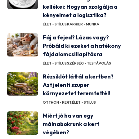
kellékei: Hogyan szolgálja a
kényelmet a logisztika?
ÉLET - STÍLUS
KARRIER - MUNKA
Fáj a fejed? Lázas vagy?
Próbáld ki ezeket a hatékony
fájdalomcsillapításra
ÉLET - STÍLUS
SZÉPSÉG - TESTÁPOLÁS
Rézsiklót láttál a kertben?
Azt jelenti szuper
környezetet teremtettél!
OTTHON - KERT
ÉLET - STÍLUS
Miért jó ha van egy
málnabokrunk a kert
végében?