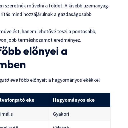
en szeretnék művelni a földet. A kisebb üzemanyag-
arítás mind hozzájárulnak a gazdaságosabb
jművelést, hanem lehetővé teszi a pontosabb,
ávon jobb terméshozamot eredményez.
főbb előnyei a
emben
rgató eke
főbb előnyeit a hagyományos ekékkel
ltvaforgató eke
Hagyományos eke
imális
Gyakori
emelkedő
Változó