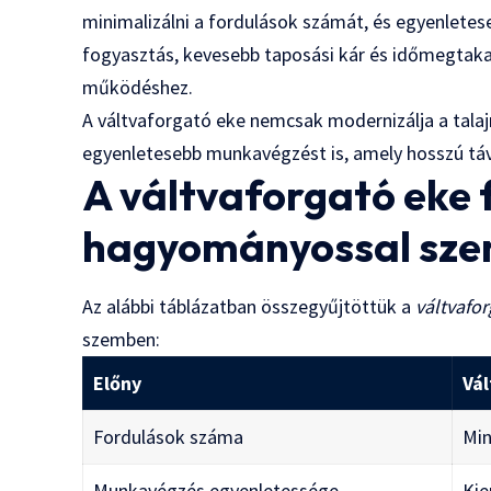
minimalizálni a fordulások számát, és egyenletes
fogyasztás, kevesebb taposási kár és időmegtak
működéshez.
A váltvaforgató eke nemcsak modernizálja a tala
egyenletesebb munkavégzést is, amely hosszú t
A váltvaforgató eke 
hagyományossal sz
Az alábbi táblázatban összegyűjtöttük a
váltvafo
szemben:
Előny
Vá
Fordulások száma
Min
Munkavégzés egyenletessége
Ki