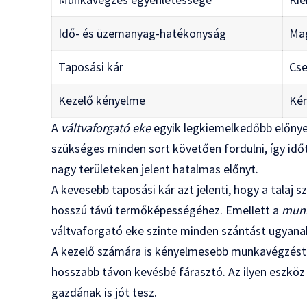
Idő- és üzemanyag-hatékonyság
Ma
Taposási kár
Cse
Kezelő kényelme
Ké
A
váltvaforgató eke
egyik legkiemelkedőbb előny
szükséges minden sort követően fordulni, így id
nagy területeken jelent hatalmas előnyt.
A kevesebb taposási kár azt jelenti, hogy a talaj 
hosszú távú termőképességéhez. Emellett a
munk
váltvaforgató eke szinte minden szántást ugyana
A kezelő számára is kényelmesebb munkavégzést b
hosszabb távon kevésbé fárasztó. Az ilyen eszkö
gazdának is jót tesz.