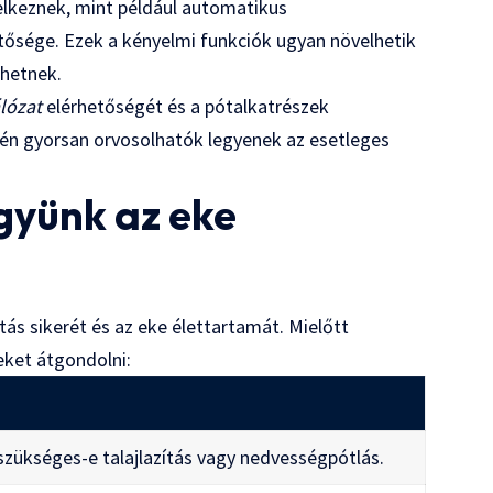
elkeznek, mint például automatikus
tősége. Ezek a kényelmi funkciók ugyan növelhetik
lhetnek.
álózat
elérhetőségét és a pótalkatrészek
tén gyorsan orvosolhatók legyenek az esetleges
együnk az eke
s sikerét és az eke élettartamát. Mielőtt
eket átgondolni:
 szükséges-e talajlazítás vagy nedvességpótlás.