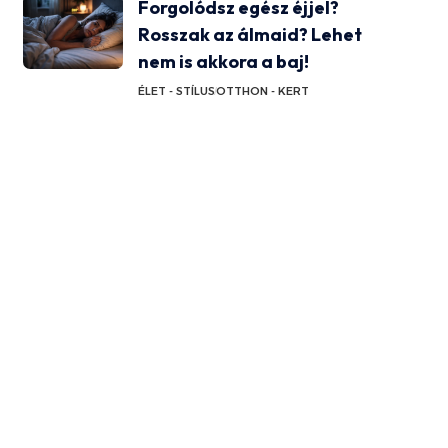
Forgolódsz egész éjjel?
Rosszak az álmaid? Lehet
nem is akkora a baj!
ÉLET - STÍLUS
OTTHON - KERT