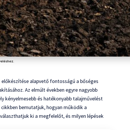
veléshez.
 előkészítése alapvető fontosságú a bőséges
akításához. Az elmúlt években egyre nagyobb
ely kényelmesebb és hatékonyabb talajművelést
a cikkben bemutatjuk, hogyan működik a
választhatjuk ki a megfelelőt, és milyen lépések