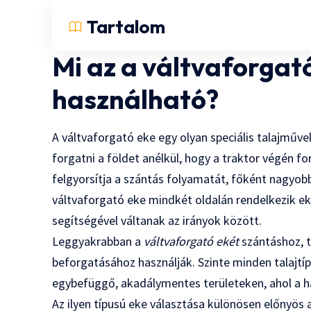
Tartalom
Mi az a váltvaforgató
használható?
A váltvaforgató eke egy olyan speciális talajműv
forgatni a földet anélkül, hogy a traktor végén for
felgyorsítja a szántás folyamatát, főként nagyo
váltvaforgató eke mindkét oldalán rendelkezik e
segítségével váltanak az irányok között.
Leggyakrabban a
váltvaforgató ekét
szántáshoz, 
beforgatásához használják. Szinte minden talajtí
egybefüggő, akadálymentes területeken, ahol a 
Az ilyen típusú eke választása különösen előnyös