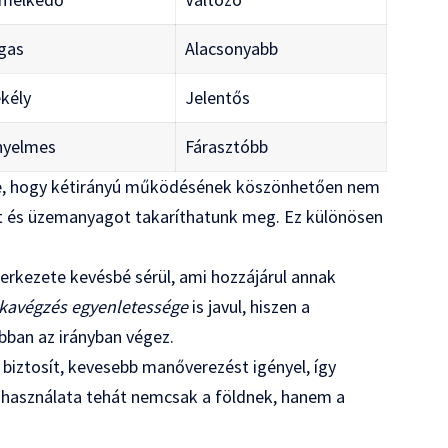
gas
Alacsonyabb
kély
Jelentős
nyelmes
Fárasztóbb
e, hogy kétirányú működésének köszönhetően nem
őt és üzemanyagot takaríthatunk meg. Ez különösen
szerkezete kevésbé sérül, ami hozzájárul annak
avégzés egyenletessége
is javul, hiszen a
bban az irányban végez.
iztosít, kevesebb manőverezést igényel, így
z használata tehát nemcsak a földnek, hanem a