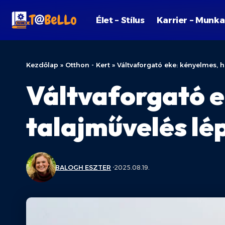
Élet – Stílus
Karrier – Munka
Kezdőlap
»
Otthon - Kert
»
Váltvaforgató eke: kényelmes, h
Váltvaforgató e
talajművelés lé
BALOGH ESZTER
2025.08.19.