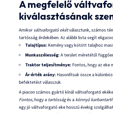
A megfelelő váltvafo
kiválasztásának sze
Amikor
váltvaforgató ekét
választunk, számos tén
tartósság érdekében. Az alábbi lista segít eliga
Talajtípus:
Kemény vagy kötött talajhoz massz
Munkaszélesség:
A terület méretétől függőe
Traktor teljesítménye:
Fontos, hogy az eke ne
Ár-érték arány:
Hasonlítsuk össze a különböz
befektetést válasszuk.
A piacon számos gyártó kínál váltvaforgató ekéket
Fontos
, hogy a
tartósság
és a
könnyű karbantart
egy jó váltvaforgató eke hosszú évekig szolgálhat