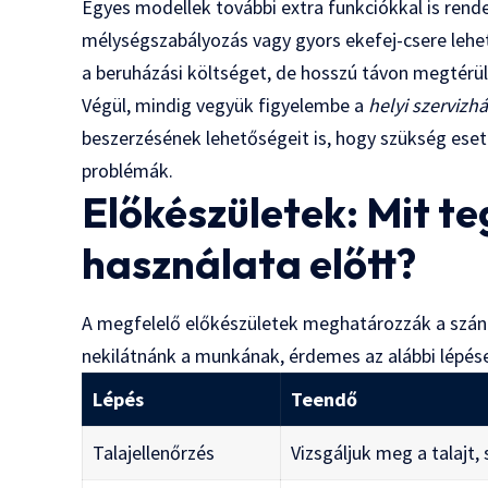
Egyes modellek további extra funkciókkal is rend
mélységszabályozás vagy gyors ekefej-csere lehe
a beruházási költséget, de hosszú távon megtérü
Végül, mindig vegyük figyelembe a
helyi szervizh
beszerzésének lehetőségeit is, hogy szükség ese
problémák.
Előkészületek: Mit t
használata előtt?
A megfelelő előkészületek meghatározzák a szántá
nekilátnánk a munkának, érdemes az alábbi lépés
Lépés
Teendő
Talajellenőrzés
Vizsgáljuk meg a talajt,