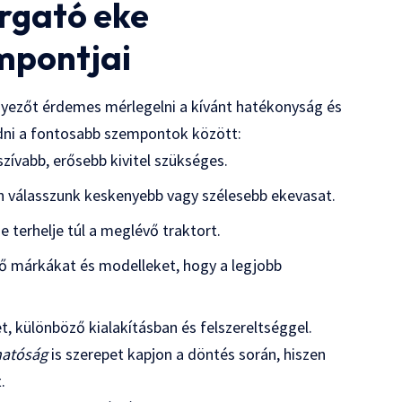
rgató eke
mpontjai
yezőt érdemes mérlegelni a kívánt hatékonyság és
zodni a fontosabb szempontok között:
ívabb, erősebb kivitel szükséges.
n válasszunk keskenyebb vagy szélesebb ekevasat.
 terhelje túl a meglévő traktort.
ő márkákat és modelleket, hogy a legjobb
, különböző kialakításban és felszereltséggel.
hatóság
is szerepet kapjon a döntés során, hiszen
.