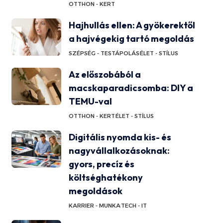
OTTHON - KERT
Hajhullás ellen: A gyökerektől
a hajvégekig tartó megoldás
SZÉPSÉG - TESTÁPOLÁS
ÉLET - STÍLUS
Az előszobából a
macskaparadicsomba: DIY a
TEMU-val
OTTHON - KERT
ÉLET - STÍLUS
Digitális nyomda kis- és
nagyvállalkozásoknak:
gyors, precíz és
költséghatékony
megoldások
KARRIER - MUNKA
TECH - IT