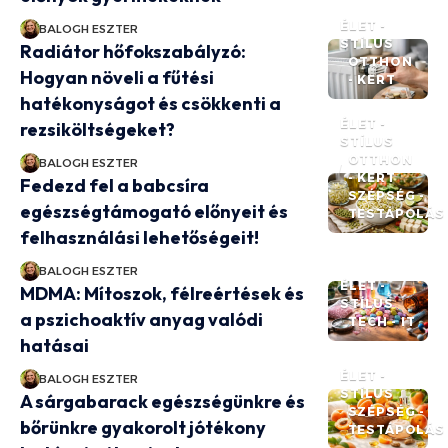
ÉLET -
BALOGH ESZTER
STÍLUS
Radiátor hőfokszabályzó:
OTTHON
Hogyan növeli a fűtési
- KERT
hatékonyságot és csökkenti a
ÉLET -
rezsiköltségeket?
STÍLUS
OTTHON
BALOGH ESZTER
- KERT
Fedezd fel a babcsíra
SZÉPSÉG -
egészségtámogató előnyeit és
TESTÁPOLÁS
felhasználási lehetőségeit!
BALOGH ESZTER
ÉLET -
MDMA: Mítoszok, félreértések és
STÍLUS
a pszichoaktív anyag valódi
TECH - IT
hatásai
ÉLET -
BALOGH ESZTER
STÍLUS
A sárgabarack egészségünkre és
SZÉPSÉG -
bőrünkre gyakorolt jótékony
TESTÁPOLÁS