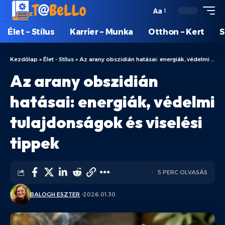
Aa
Élet – Stílus
Karrier – Munka
Otthon – Kert
S
Kezdőlap
»
Élet - Stílus
»
Az arany obszidián hatásai: energiák, védelmi tulajdonságok és viselési tippek
Az arany obszidián
hatásai: energiák, védelmi
tulajdonságok és viselési
tippek
5 PERC OLVASÁS
BALOGH ESZTER
2026.01.30.