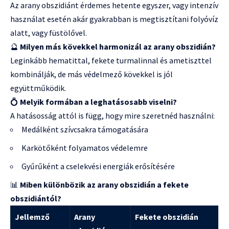
Az arany obszidiánt érdemes hetente egyszer, vagy intenzív
használat esetén akár gyakrabban is megtisztítani folyóvíz
alatt, vagy füstölővel.
🔮
Milyen más kövekkel harmonizál az arany obszidián?
Leginkább hematittal, fekete turmalinnal és ametiszttel
kombinálják, de más védelmező kövekkel is jól
együttműködik.
💍
Melyik formában a leghatásosabb viselni?
A hatásosság attól is függ, hogy mire szeretnéd használni:
Medálként szívcsakra támogatására
Karkötőként folyamatos védelemre
Gyűrűként a cselekvési energiák erősítésére
📊
Miben különbözik az arany obszidián a fekete
obszidiántól?
Jellemző
Arany
Fekete obszidián