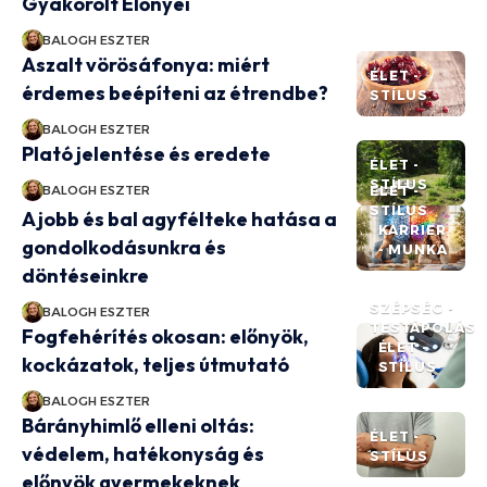
Gyakorolt Előnyei
BALOGH ESZTER
Aszalt vörösáfonya: miért
ÉLET -
érdemes beépíteni az étrendbe?
STÍLUS
BALOGH ESZTER
Plató jelentése és eredete
ÉLET -
STÍLUS
BALOGH ESZTER
ÉLET -
STÍLUS
A jobb és bal agyfélteke hatása a
KARRIER
gondolkodásunkra és
- MUNKA
döntéseinkre
SZÉPSÉG -
BALOGH ESZTER
TESTÁPOLÁS
Fogfehérítés okosan: előnyök,
ÉLET -
kockázatok, teljes útmutató
STÍLUS
BALOGH ESZTER
Bárányhimlő elleni oltás:
ÉLET -
védelem, hatékonyság és
STÍLUS
előnyök gyermekeknek