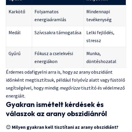
Karkötő
Folyamatos
Mindennapi
energiaáramlás
tevékenység
Medál
Szívcsakra támogatása
Lelki fejlődés,
stressz
Gyűrű
Fókusz a cselekvési
Munka,
energiákon
döntéshozatal
Érdemes odafigyelni arra is, hogy az arany obszidiánt
időnként megtisztítsuk, például folyóvíz alatt vagy füstölő
segítségével, hogy mindig
megőrizze
tisztító és védelmező
energiáit.
Gyakran ismételt kérdések és
válaszok az arany obszidiánról
😊
Milyen gyakran kell tisztítani az arany obszidiánt?