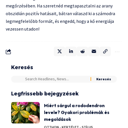
megőrzésében. Ha szeretnéd megtapasztalni az arany
obszidián pozitív hatásait, bátran válaszd ki a számodra
legmegfelelőbb formát, és engedd, hogy a kő energiája
vezessen utadon!
Keresés
Legfrissebb bejegyzések
Miért sárgul a rododendron
levele? Gyakori problémák és
megoldások
OTTHON - KERT
ÉLET - STÍLUS