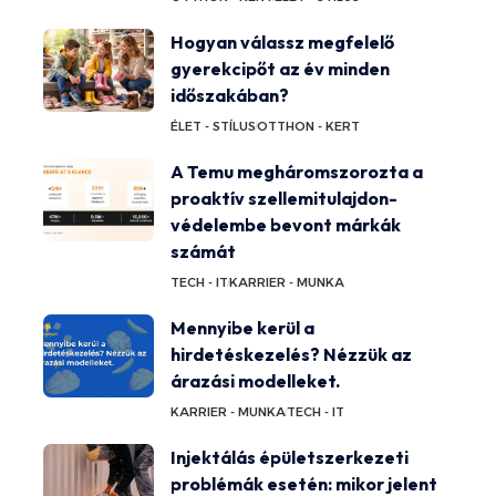
Hogyan válassz megfelelő
gyerekcipőt az év minden
időszakában?
ÉLET - STÍLUS
OTTHON - KERT
A Temu megháromszorozta a
proaktív szellemitulajdon-
védelembe bevont márkák
számát
TECH - IT
KARRIER - MUNKA
Mennyibe kerül a
hirdetéskezelés? Nézzük az
árazási modelleket.
KARRIER - MUNKA
TECH - IT
Injektálás épületszerkezeti
problémák esetén: mikor jelent