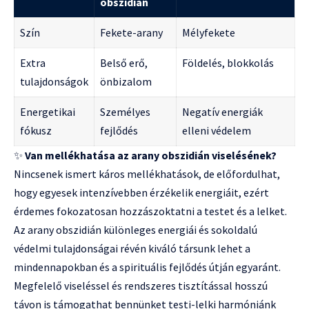
obszidián
Szín
Fekete-arany
Mélyfekete
Extra
Belső erő,
Földelés, blokkolás
tulajdonságok
önbizalom
Energetikai
Személyes
Negatív energiák
fókusz
fejlődés
elleni védelem
✨
Van mellékhatása az arany obszidián viselésének?
Nincsenek ismert káros mellékhatások, de előfordulhat,
hogy egyesek intenzívebben érzékelik energiáit, ezért
érdemes fokozatosan hozzászoktatni a testet és a lelket.
Az arany obszidián különleges energiái és sokoldalú
védelmi tulajdonságai révén kiváló társunk lehet a
mindennapokban és a spirituális fejlődés útján egyaránt.
Megfelelő viseléssel és rendszeres tisztítással hosszú
távon is támogathat bennünket testi-lelki harmóniánk