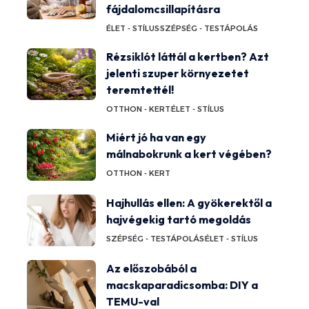
fájdalomcsillapításra
ÉLET - STÍLUS
SZÉPSÉG - TESTÁPOLÁS
Rézsiklót láttál a kertben? Azt
jelenti szuper környezetet
teremtettél!
OTTHON - KERT
ÉLET - STÍLUS
Miért jó ha van egy
málnabokrunk a kert végében?
OTTHON - KERT
Hajhullás ellen: A gyökerektől a
hajvégekig tartó megoldás
SZÉPSÉG - TESTÁPOLÁS
ÉLET - STÍLUS
Az előszobából a
macskaparadicsomba: DIY a
TEMU-val