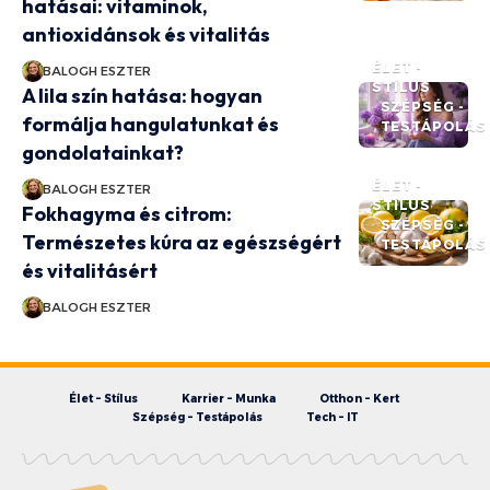
hatásai: vitaminok,
antioxidánsok és vitalitás
ÉLET -
BALOGH ESZTER
STÍLUS
A lila szín hatása: hogyan
SZÉPSÉG -
formálja hangulatunkat és
TESTÁPOLÁS
gondolatainkat?
ÉLET -
BALOGH ESZTER
STÍLUS
Fokhagyma és citrom:
SZÉPSÉG -
Természetes kúra az egészségért
TESTÁPOLÁS
és vitalitásért
BALOGH ESZTER
Élet – Stílus
Karrier – Munka
Otthon – Kert
Szépség – Testápolás
Tech – IT