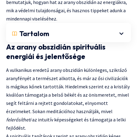
bemutatjuk, hogyan hat az arany obszidián az energiákra,
mik a védelmi tulajdonságai, és hasznos tippeket adunk a
mindennapi viseléséhez.
Tartalom
Az arany obszidián spirituális
energiái és jelentősége
A vulkanikus eredetű arany obszidián különleges, szikrázó
aranyfényét a természet alkotta, és már az ősi civilizációk
is mágikus kőnek tartották. Hiedelmek szerint ez a kristály
kiválóan támogatja a belső békét és az önismeretet, mivel
segít feltárni a rejtett gondolatokat, elnyomott
érzelmeket. Sokan meditációhoz használják, mivel
felerősítheti
az intuitív képességeket és támogatja a lelki
fejlődést.
A spirituális tanítások szerint az arany obszidián képes