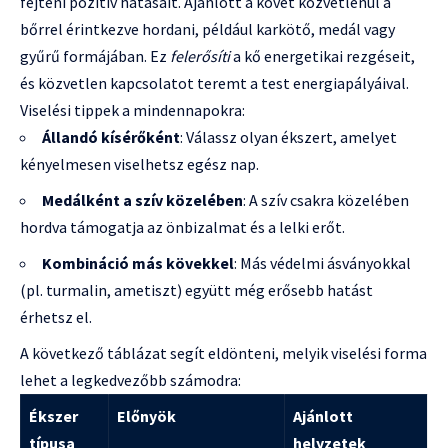
fejteni pozitív hatásait. Ajánlott a követ közvetlenül a
bőrrel érintkezve hordani, például karkötő, medál vagy
gyűrű formájában. Ez
felerősíti
a kő energetikai rezgéseit,
és közvetlen kapcsolatot teremt a test energiapályáival.
Viselési tippek a mindennapokra:
Állandó kísérőként
: Válassz olyan ékszert, amelyet
kényelmesen viselhetsz egész nap.
Medálként a szív közelében
: A szív csakra közelében
hordva támogatja az önbizalmat és a lelki erőt.
Kombináció más kövekkel
: Más védelmi ásványokkal
(pl. turmalin, ametiszt) együtt még erősebb hatást
érhetsz el.
A következő táblázat segít eldönteni, melyik viselési forma
lehet a legkedvezőbb számodra:
Ékszer
Előnyök
Ajánlott
típusa
helyzetek