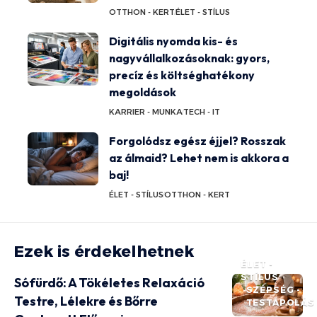
OTTHON - KERT
ÉLET - STÍLUS
Digitális nyomda kis- és
nagyvállalkozásoknak: gyors,
precíz és költséghatékony
megoldások
KARRIER - MUNKA
TECH - IT
Forgolódsz egész éjjel? Rosszak
az álmaid? Lehet nem is akkora a
baj!
ÉLET - STÍLUS
OTTHON - KERT
Ezek is érdekelhetnek
ÉLET -
STÍLUS
Sófürdő: A Tökéletes Relaxáció
SZÉPSÉG -
Testre, Lélekre és Bőrre
TESTÁPOLÁS