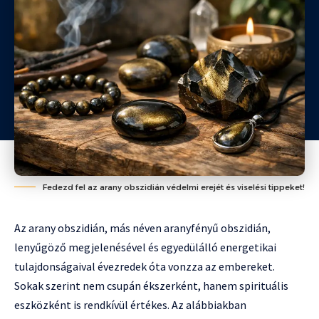
Fedezd fel az arany obszidián védelmi erejét és viselési tippeket!
Az arany obszidián, más néven aranyfényű obszidián,
lenyűgöző megjelenésével és egyedülálló energetikai
tulajdonságaival évezredek óta vonzza az embereket.
Sokak szerint nem csupán ékszerként, hanem spirituális
eszközként is rendkívül értékes. Az alábbiakban