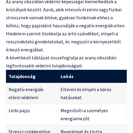
Az arany obszidián védelmi képességei kiemelkedőek a
kristályok között. Azok, akik intenzív érzelmi vagy fizikai
stressznek vannak kitéve, gyakran fordulnak ehhez a
kőhöz, hogy pajzsként használják a negatív energiák ellen.
Hiedelem szerint blokkolja az ártó szándékot, elnyeli a
rosszindulatú gondolatokat, és
megszűri
a környezetből
érkező energiákat.
A következő táblázat összefoglalja az arany obszidián
legfontosabb védelmi tulajdonságait:
Tulajdonság
Leírás
Negatív energiák
Eltereli és elnyeli a káros
elleni védelem
hatásokat
Lelki pajzs
Megerősíti a személyes
energiamezőt
Stressz csökkentése
Nyugalmat és tiszta