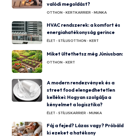
valódi megoldást?
OTTHON - KERT
KARRIER - MUNKA
HVAC rendszerek: a komfort és
energiahatékonyság gerince
ÉLET - STÍLUS
OTTHON - KERT
Miket ültethetsz még Júniusban:
OTTHON - KERT
A modern rendezvények és a
street food elengedhetetlen
kellékei: Hogyan szolgálja a
kényelmet a logisztika?
ÉLET - STÍLUS
KARRIER - MUNKA
Fáj a fejed? Lázas vagy? Próbáld
ki ezeket a hatékony