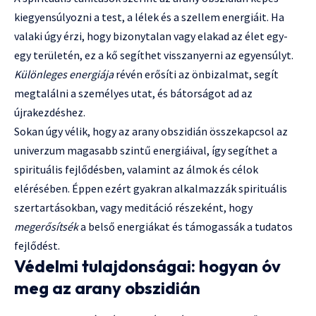
kiegyensúlyozni a test, a lélek és a szellem energiáit. Ha
valaki úgy érzi, hogy bizonytalan vagy elakad az élet egy-
egy területén, ez a kő segíthet visszanyerni az egyensúlyt.
Különleges energiája
révén erősíti az önbizalmat, segít
megtalálni a személyes utat, és bátorságot ad az
újrakezdéshez.
Sokan úgy vélik, hogy az arany obszidián összekapcsol az
univerzum magasabb szintű energiáival, így segíthet a
spirituális fejlődésben, valamint az álmok és célok
elérésében. Éppen ezért gyakran alkalmazzák spirituális
szertartásokban, vagy meditáció részeként, hogy
megerősítsék
a belső energiákat és támogassák a tudatos
fejlődést.
Védelmi tulajdonságai: hogyan óv
meg az arany obszidián