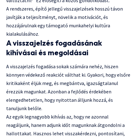
változtatni?" Ez elősegíti a közös gondolkodást.
A rendszeres, építő jellegű visszajelzések hosszú távon
javítják a teljesítményt, növelik a motivációt, és
hozzájárulnak egy támogató munkahelyi kultúra
kialakulásához.
A visszajelzés fogadásának
kihívásai és megoldásai
A visszajelzés fogadása sokak számára nehéz, hiszen
könnyen védekező reakciót válthat ki. Gyakori, hogy elsőre
kritikaként éljük meg, és megbántva, igazságtalanul
érezzük magunkat. Azonban a fejlődés érdekében
elengedhetetlen, hogy nyitottan álljunk hozzá, és
tanuljunk belőle.
Az egyik legnagyobb kihívás az, hogy ne azonnal
reagáljunk, hanem adjunk időt magunknak átgondolni a
hallottakat. Hasznos lehet visszakérdezni, pontosítani,