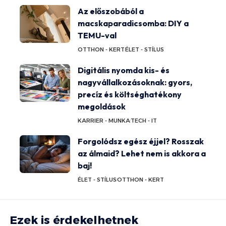
Az előszobából a
macskaparadicsomba: DIY a
TEMU-val
OTTHON - KERT
ÉLET - STÍLUS
Digitális nyomda kis- és
nagyvállalkozásoknak: gyors,
precíz és költséghatékony
megoldások
KARRIER - MUNKA
TECH - IT
Forgolódsz egész éjjel? Rosszak
az álmaid? Lehet nem is akkora a
baj!
ÉLET - STÍLUS
OTTHON - KERT
Ezek is érdekelhetnek