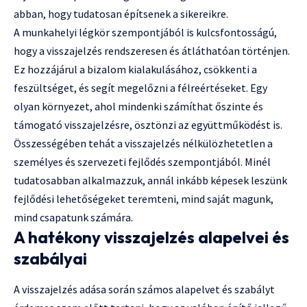
abban, hogy tudatosan építsenek a sikereikre.
A munkahelyi légkör szempontjából is kulcsfontosságú,
hogy a visszajelzés rendszeresen és átláthatóan történjen.
Ez hozzájárul a bizalom kialakulásához, csökkenti a
feszültséget, és segít megelőzni a félreértéseket. Egy
olyan környezet, ahol mindenki számíthat őszinte és
támogató visszajelzésre, ösztönzi az együttműködést is.
Összességében tehát a visszajelzés nélkülözhetetlen a
személyes és szervezeti fejlődés szempontjából. Minél
tudatosabban alkalmazzuk, annál inkább képesek leszünk
fejlődési lehetőségeket teremteni, mind saját magunk,
mind csapatunk számára.
A hatékony visszajelzés alapelvei és
szabályai
A visszajelzés adása során számos alapelvet és szabályt