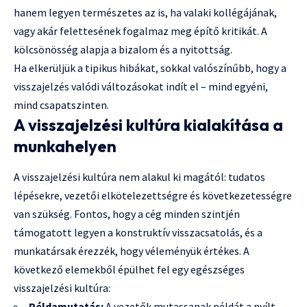
hanem legyen természetes az is, ha valaki kollégájának,
vagy akár felettesének fogalmaz meg építő kritikát. A
kölcsönösség alapja a bizalom és a nyitottság.
Ha elkerüljük a tipikus hibákat, sokkal valószínűbb, hogy a
visszajelzés valódi változásokat indít el – mind egyéni,
mind csapatszinten.
A visszajelzési kultúra kialakítása a
munkahelyen
A visszajelzési kultúra nem alakul ki magától: tudatos
lépésekre, vezetői elkötelezettségre és következetességre
van szükség. Fontos, hogy a cég minden szintjén
támogatott legyen a konstruktív visszacsatolás, és a
munkatársak érezzék, hogy véleményük értékes. A
következő elemekből épülhet fel egy egészséges
visszajelzési kultúra:
Példamutatás:
A vezetők mutassanak példát a nyílt