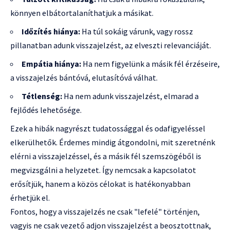
könnyen elbátortalaníthatjuk a másikat.
Időzítés hiánya:
Ha túl sokáig várunk, vagy rossz
pillanatban adunk visszajelzést, az elveszti relevanciáját.
Empátia hiánya:
Ha nem figyelünk a másik fél érzéseire,
a visszajelzés bántóvá, elutasítóvá válhat.
Tétlenség:
Ha nem adunk visszajelzést, elmarad a
fejlődés lehetősége.
Ezek a hibák nagyrészt tudatossággal és odafigyeléssel
elkerülhetők. Érdemes mindig átgondolni, mit szeretnénk
elérni a visszajelzéssel, és a másik fél szemszögéből is
megvizsgálni a helyzetet. Így nemcsak a kapcsolatot
erősítjük, hanem a közös célokat is hatékonyabban
érhetjük el.
Fontos, hogy a visszajelzés ne csak "lefelé" történjen,
vagyis ne csak vezető adjon visszajelzést a beosztottnak,