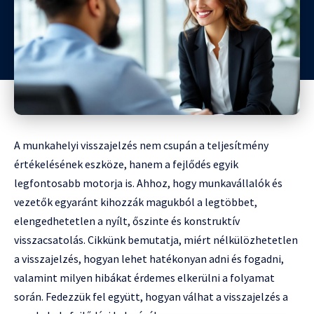
A munkahelyi visszajelzés nem csupán a teljesítmény
értékelésének eszköze, hanem a fejlődés egyik
legfontosabb motorja is. Ahhoz, hogy munkavállalók és
vezetők egyaránt kihozzák magukból a legtöbbet,
elengedhetetlen a nyílt, őszinte és konstruktív
visszacsatolás. Cikkünk bemutatja, miért nélkülözhetetlen
a visszajelzés, hogyan lehet hatékonyan adni és fogadni,
valamint milyen hibákat érdemes elkerülni a folyamat
során. Fedezzük fel együtt, hogyan válhat a visszajelzés a