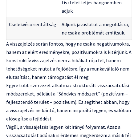
tiszteletteljes hangnemben
adjuk.
Cselekvésorientáltság
Adjunk javaslatot a megoldásra,
ne csak a problémát említsük.
A visszajelzés során fontos, hogy ne csak a negatívumokra,
hanem az elért eredményekre, pozitívumokra is kitérjünk. A
konstruktív visszajelzés nem a hibákat rója fel, hanem
lehetőségeket mutat a fejlődésre. Így a munkavállaló nem
elutasítást, hanem támogatást él meg.
Egyre több szervezet alkalmaz strukturált visszacsatolási
módszereket, például a "Sándvics módszert" (pozitívum –
fejlesztendő terület – pozitívum). Ez segíthet abban, hogy
a visszajelzés ne bántó, hanem inspiráló legyen, és valóban
elősegítse a fejlődést.
Végül, a visszajelzés legyen kétirányú folyamat. Azaz a
visszacsatolást adónak is érdemes megkérdezni a másik fél