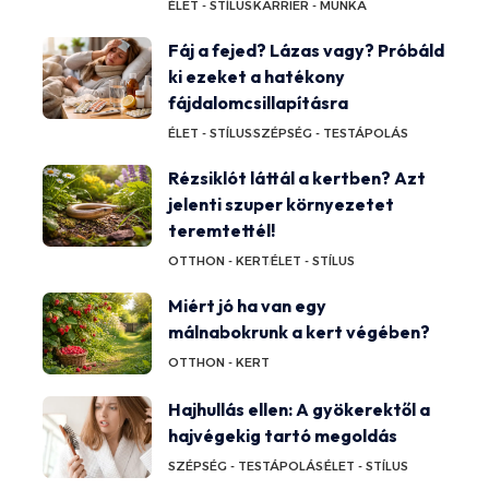
ÉLET - STÍLUS
KARRIER - MUNKA
Fáj a fejed? Lázas vagy? Próbáld
ki ezeket a hatékony
fájdalomcsillapításra
ÉLET - STÍLUS
SZÉPSÉG - TESTÁPOLÁS
Rézsiklót láttál a kertben? Azt
jelenti szuper környezetet
teremtettél!
OTTHON - KERT
ÉLET - STÍLUS
Miért jó ha van egy
málnabokrunk a kert végében?
OTTHON - KERT
Hajhullás ellen: A gyökerektől a
hajvégekig tartó megoldás
SZÉPSÉG - TESTÁPOLÁS
ÉLET - STÍLUS