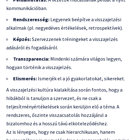
kommunikációban.
Rendszeresség:
Legyenek beépítve a visszajelzési
alkalmak (pl. negyedéves értékelések, retrospektívek).
Képzés:
Szervezzenek tréningeket a visszajelzés
adásáról és fogadásáról.
Transzparencia:
Mindenki számára világos legyen,
hogyan történik a visszajelzés.
Elismerés:
Ismerjék el a jó gyakorlatokat, sikereket.
A visszajelzési kultúra kialakítása során fontos, hogy a
hibákból is tanuljon a szervezet, és ne csak a
teljesítményértékelések során kerüljön elő a téma. A
rendszeres, őszinte visszacsatolás hozzájárul a
bizalomhoz és a hosszú távú elköteleződéshez.
Az is lényeges, hogy ne csak hierarchikusan, hanem