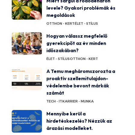
Miért sárgul a rododendron
levele? Gyakori problémák és
megoldások
OTTHON - KERT
ÉLET - STÍLUS
Hogyan válassz megfelelő
gyerekcipőt az év minden
időszakában?
ÉLET - STÍLUS
OTTHON - KERT
A Temu megháromszorozta a
proaktív szellemitulajdon-
védelembe bevont márkák
számát
TECH - IT
KARRIER - MUNKA
Mennyibe kerül a
hirdetéskezelés? Nézzük az
árazási modelleket.