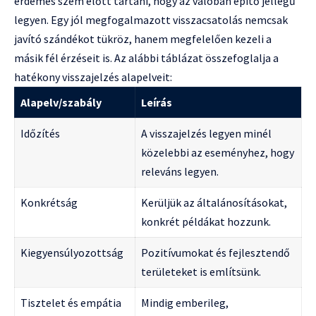
érdemes szem előtt tartani, hogy az valóban építő jellegű
legyen. Egy jól megfogalmazott visszacsatolás nemcsak
javító szándékot tükröz, hanem megfelelően kezeli a
másik fél érzéseit is. Az alábbi táblázat összefoglalja a
hatékony visszajelzés alapelveit:
Alapelv/szabály
Leírás
Időzítés
A visszajelzés legyen minél
közelebbi az eseményhez, hogy
releváns legyen.
Konkrétság
Kerüljük az általánosításokat,
konkrét példákat hozzunk.
Kiegyensúlyozottság
Pozitívumokat és fejlesztendő
területeket is említsünk.
Tisztelet és empátia
Mindig emberileg,