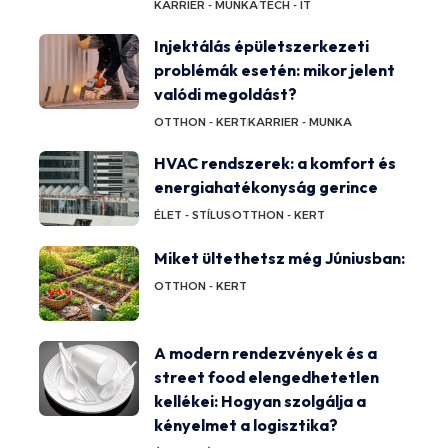
KARRIER - MUNKA
TECH - IT
Injektálás épületszerkezeti
problémák esetén: mikor jelent
valódi megoldást?
OTTHON - KERT
KARRIER - MUNKA
HVAC rendszerek: a komfort és
energiahatékonyság gerince
ÉLET - STÍLUS
OTTHON - KERT
Miket ültethetsz még Júniusban:
OTTHON - KERT
A modern rendezvények és a
street food elengedhetetlen
kellékei: Hogyan szolgálja a
kényelmet a logisztika?