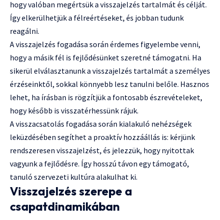
hogy valóban megértsük a visszajelzés tartalmát és célját.
Így elkerülhetjük a félreértéseket, és jobban tudunk
reagálni.
A visszajelzés fogadása során érdemes figyelembe venni,
hogy a másik fél is fejlődésünket szeretné támogatni. Ha
sikerül elválasztanunk a visszajelzés tartalmát a személyes
érzéseinktől, sokkal könnyebb lesz tanulni belőle. Hasznos
lehet, ha írásban is rögzítjük a fontosabb észrevételeket,
hogy később is visszatérhessünk rájuk.
A visszacsatolás fogadása során kialakuló nehézségek
leküzdésében segíthet a proaktív hozzáállás is: kérjünk
rendszeresen visszajelzést, és jelezzük, hogy nyitottak
vagyunk a fejlődésre. Így hosszú távon egy támogató,
tanuló szervezeti kultúra alakulhat ki.
Visszajelzés szerepe a
csapatdinamikában