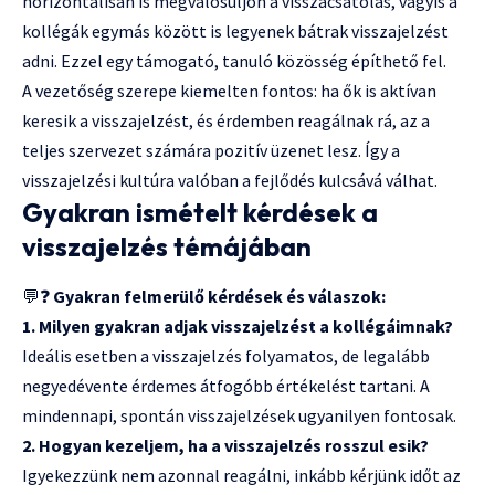
horizontálisan is megvalósuljon a visszacsatolás, vagyis a
kollégák egymás között is legyenek bátrak visszajelzést
adni. Ezzel egy támogató, tanuló közösség építhető fel.
A vezetőség szerepe kiemelten fontos: ha ők is aktívan
keresik a visszajelzést, és érdemben reagálnak rá, az a
teljes szervezet számára pozitív üzenet lesz. Így a
visszajelzési kultúra valóban a fejlődés kulcsává válhat.
Gyakran ismételt kérdések a
visszajelzés témájában
💬❓
Gyakran felmerülő kérdések és válaszok:
1. Milyen gyakran adjak visszajelzést a kollégáimnak?
Ideális esetben a visszajelzés folyamatos, de legalább
negyedévente érdemes átfogóbb értékelést tartani. A
mindennapi, spontán visszajelzések ugyanilyen fontosak.
2. Hogyan kezeljem, ha a visszajelzés rosszul esik?
Igyekezzünk nem azonnal reagálni, inkább kérjünk időt az