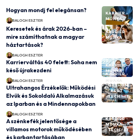
Hogyan mondj fel elegánsan?
KARRIER -
MUNKA
BALOGH ESZTER
Keresetek és árak 2026-ban –
KARRIER -
mire számíthatnak a magyar
MUNKA
háztartások?
BALOGH ESZTER
Karrierváltás 40 felett: Soha nem
KARRIER -
késő újrakezdeni
MUNKA
KARRIER -
MUNKA
BALOGH ESZTER
OTTHON
Ultrahangos Érzékelők: Működési
- KERT
Elvük és Sokoldalú Alkalmazásuk
TECH - IT
az Iparban és a Mindennapokban
BALOGH ESZTER
KARRIER -
A szénkefék jelentősége a
MUNKA
villamos motorok működésében
TECH - IT
és karbantartásában