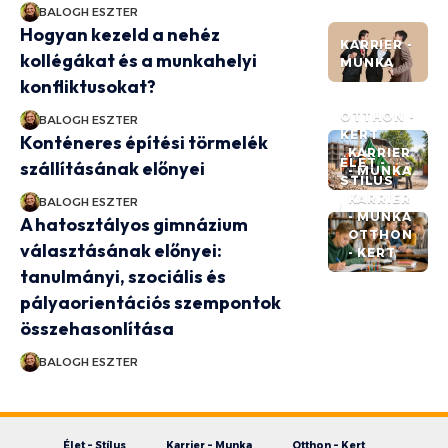
BALOGH ESZTER
Hogyan kezeld a nehéz
KARRIER -
kollégákat és a munkahelyi
MUNKA
konfliktusokat?
OTTHON -
BALOGH ESZTER
KERT
Konténeres építési törmelék
KARRIER
ÉLET -
szállításának előnyei
- MUNKA
STÍLUS
KARRIER
BALOGH ESZTER
- MUNKA
A hatosztályos gimnázium
OTTHON
választásának előnyei:
- KERT
tanulmányi, szociális és
pályaorientációs szempontok
összehasonlítása
BALOGH ESZTER
Élet – Stílus
Karrier – Munka
Otthon – Kert