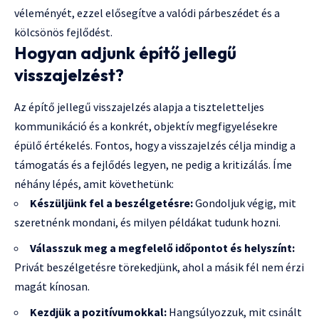
véleményét, ezzel elősegítve a valódi párbeszédet és a
kölcsönös fejlődést.
Hogyan adjunk építő jellegű
visszajelzést?
Az építő jellegű visszajelzés alapja a tiszteletteljes
kommunikáció és a konkrét, objektív megfigyelésekre
épülő értékelés. Fontos, hogy a visszajelzés célja mindig a
támogatás és a fejlődés legyen, ne pedig a kritizálás. Íme
néhány lépés, amit követhetünk:
Készüljünk fel a beszélgetésre:
Gondoljuk végig, mit
szeretnénk mondani, és milyen példákat tudunk hozni.
Válasszuk meg a megfelelő időpontot és helyszínt:
Privát beszélgetésre törekedjünk, ahol a másik fél nem érzi
magát kínosan.
Kezdjük a pozitívumokkal:
Hangsúlyozzuk, mit csinált