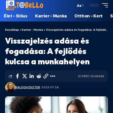
Aa
Élet – Stílus
Karrier – Munka
Otthon – Kert
S
Kezdőlap
»
Karrier - Munka
»
Visszajelzés adása és fogadása: A fejlődés kulcsa a munkahelyen
Visszajelzés adása és
fogadása: A fejlődés
kulcsa a munkahelyen
12 PERC OLVASÁS
BALOGH ESZTER
2025.07.26.