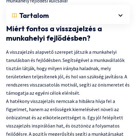
munkahely fejlődési kulcsává!
Tartalom
Miért fontos a visszajelzés a
munkahelyi fejlődésben?
A visszajelzés alapvető szerepet játszik a munkahelyi
tanulásban és fejlődésben. Segítségével a munkavállalók
tisztán látják, hogy milyen irányba haladnak, mely
területeken teljesítenek jól, és hol van szükség javításra. A
rendszeres visszacsatolás motivál, segíti az önismeretet és
támogatja az egyéni célok elérését.
A hatékony visszajelzés nemcsak a hibákra hívja fel a
figyelmet, hanem az erősségek kiemelésével növeli az
önbizalmat és az elkötelezettséget is. Egy jól felépített
visszajelzés inspirálóan hat, és ösztönöz a folyamatos
fejlődésre. A pozitív megerősítés segíti a munkatársakat