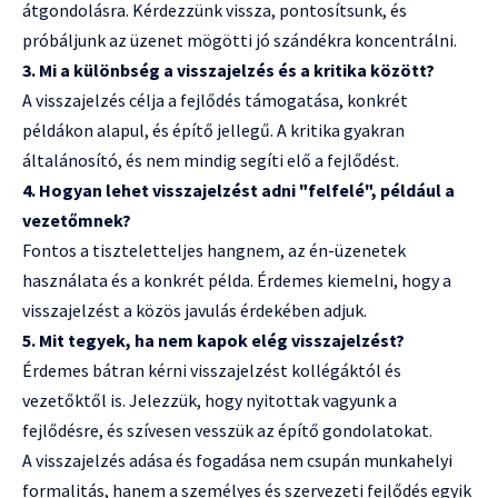
átgondolásra. Kérdezzünk vissza, pontosítsunk, és
próbáljunk az üzenet mögötti jó szándékra koncentrálni.
3. Mi a különbség a visszajelzés és a kritika között?
A visszajelzés célja a fejlődés támogatása, konkrét
példákon alapul, és építő jellegű. A kritika gyakran
általánosító, és nem mindig segíti elő a fejlődést.
4. Hogyan lehet visszajelzést adni "felfelé", például a
vezetőmnek?
Fontos a tiszteletteljes hangnem, az én-üzenetek
használata és a konkrét példa. Érdemes kiemelni, hogy a
visszajelzést a közös javulás érdekében adjuk.
5. Mit tegyek, ha nem kapok elég visszajelzést?
Érdemes bátran kérni visszajelzést kollégáktól és
vezetőktől is. Jelezzük, hogy nyitottak vagyunk a
fejlődésre, és szívesen vesszük az építő gondolatokat.
A visszajelzés adása és fogadása nem csupán munkahelyi
formalitás, hanem a személyes és szervezeti fejlődés egyik