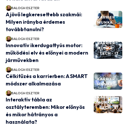
BALOGH ESZTER
A jövő legkeresettebb szakmái:
KARRIER -
Milyen irányba érdemes
MUNKA
továbbtanulni?
BALOGH ESZTER
KARRIER -
Innovatív ikerdugattyús motor:
MUNKA
működési elv és előnyei a modern
TECH - IT
járművekben
BALOGH ESZTER
Célkitűzés a karrierben: A SMART
KARRIER -
módszer alkalmazása
MUNKA
BALOGH ESZTER
KARRIER -
Interaktív tábla az
MUNKA
osztályteremben: Mikor előnyös
TECH - IT
és mikor hátrányos a
használata?