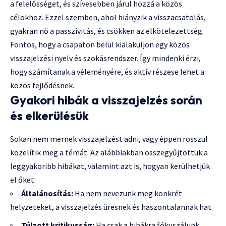
a felelősséget, és szívesebben járul hozzá a közös
célokhoz. Ezzel szemben, ahol hiányzik a visszacsatolás,
gyakran nő a passzivitás, és csökken az elkötelezettség.
Fontos, hogy a csapaton belül kialakuljon egy közös
visszajelzési nyelv és szokásrendszer. Így mindenki érzi,
hogy számítanak a véleményére, és aktív részese lehet a
közös fejlődésnek.
Gyakori hibák a visszajelzés során
és elkerülésük
Sokan nem mernek visszajelzést adni, vagy éppen rosszul
közelítik meg a témát. Az alábbiakban összegyűjtöttük a
leggyakoribb hibákat, valamint azt is, hogyan kerülhetjük
el őket:
Általánosítás:
Ha nem nevezünk meg konkrét
helyzeteket, a visszajelzés üresnek és haszontalannak hat.
Túlzott kritikusság:
Ha csak a hibákra fókuszálunk,