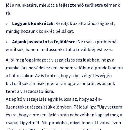
jól a munkatárs, mielőtt a fejlesztendő területre térnénk
rá.
Legyünk konkrétak:
Kerüljük az általánosságokat,
mindig hozzunk konkrét példákat.
Adjunk javaslatot a fejlődésre:
Ne csak a problémát
említsük, hanem mutassunk utat a továbblépéshez is.
A jól megfogalmazott visszajelzés segít abban, hogy a
munkatárs ne védekezzen, hanem valóban elgondolkodjon
a hallottakon. Az is fontos, hogy a beszélgetés végén
biztosítsuk a másik felet a támogatásunkról, és adjunk
teret a visszacsatolásra.
Az építő visszajelzés egyik kulcsa az, hogy az én-
üzeneteket részesítsük előnyben. Például így: "Úgy vettem
észre, hogy a prezentáció során nehezebben kaptad meg a
csapat figyelmét. Mit gondolsz, mivel lehetett volna ezen