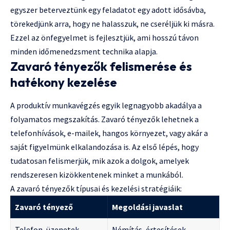
egyszer beterveztünk egy feladatot egy adott idősávba,
törekedjünk arra, hogy ne halasszuk, ne cseréljük ki másra.
Ezzel az önfegyelmet is fejlesztjük, ami hosszú távon
minden időmenedzsment technika alapja.
Zavaró tényezők felismerése és
hatékony kezelése
A produktív munkavégzés egyik legnagyobb akadálya a
folyamatos megszakítás. Zavaró tényezők lehetnek a
telefonhívások, e-mailek, hangos környezet, vagy akár a
saját figyelmünk elkalandozása is. Az első lépés, hogy
tudatosan felismerjük, mik azok a dolgok, amelyek
rendszeresen kizökkentenek minket a munkából.
A zavaró tényezők típusai és kezelési stratégiáik:
Zavaró tényező
Megoldási javaslat
Telefon, üzenetek
Némítás, értesítések