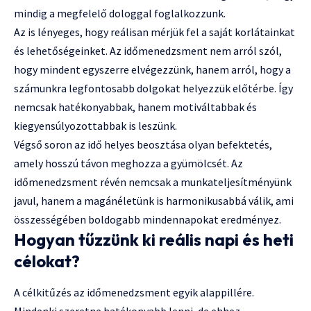
mindig a megfelelő dologgal foglalkozzunk.
Az is lényeges, hogy reálisan mérjük fel a saját korlátainkat
és lehetőségeinket. Az időmenedzsment nem arról szól,
hogy mindent egyszerre elvégezzünk, hanem arról, hogy a
számunkra legfontosabb dolgokat helyezzük előtérbe. Így
nemcsak hatékonyabbak, hanem motiváltabbak és
kiegyensúlyozottabbak is leszünk.
Végső soron az idő helyes beosztása olyan befektetés,
amely hosszú távon meghozza a gyümölcsét. Az
időmenedzsment révén nemcsak a munkateljesítményünk
javul, hanem a magánéletünk is harmonikusabbá válik, ami
összességében boldogabb mindennapokat eredményez.
Hogyan tűzzünk ki reális napi és heti
célokat?
A célkitűzés az időmenedzsment egyik alappillére.
Mindenki szeretne hatékonyabb lenni, de ehhez