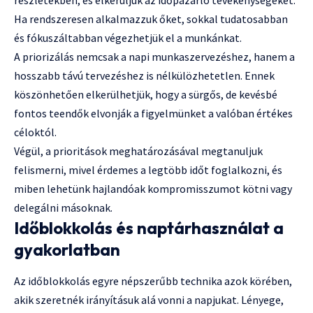
részletekben, és elkerüljük az időpazarló tevékenységeket.
Ha rendszeresen alkalmazzuk őket, sokkal tudatosabban
és fókuszáltabban végezhetjük el a munkánkat.
A priorizálás nemcsak a napi munkaszervezéshez, hanem a
hosszabb távú tervezéshez is nélkülözhetetlen. Ennek
köszönhetően elkerülhetjük, hogy a sürgős, de kevésbé
fontos teendők elvonják a figyelmünket a valóban értékes
céloktól.
Végül, a prioritások meghatározásával megtanuljuk
felismerni, mivel érdemes a legtöbb időt foglalkozni, és
miben lehetünk hajlandóak kompromisszumot kötni vagy
delegálni másoknak.
Időblokkolás és naptárhasználat a
gyakorlatban
Az időblokkolás egyre népszerűbb technika azok körében,
akik szeretnék irányításuk alá vonni a napjukat. Lényege,