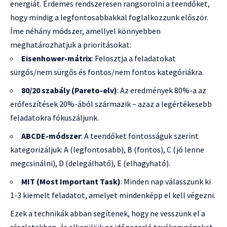
energiát. Érdemes rendszeresen rangsorolni a teendőket,
hogy mindig a legfontosabbakkal foglalkozzunk először.
Íme néhány módszer, amellyel könnyebben
meghatározhatjuk a prioritásokat:
Eisenhower-mátrix
: Felosztja a feladatokat
sürgős/nem sürgős és fontos/nem fontos kategóriákra.
80/20 szabály (Pareto-elv)
: Az eredmények 80%-a az
erőfeszítések 20%-ából származik – azaz a legértékesebb
feladatokra fókuszáljunk.
ABCDE-módszer
: A teendőket fontosságuk szerint
kategorizáljuk: A (legfontosabb), B (fontos), C (jó lenne
megcsinálni), D (delegálható), E (elhagyható).
MIT (Most Important Task)
: Minden nap válasszunk ki
1-3 kiemelt feladatot, amelyet mindenképp el kell végezni.
Ezek a technikák abban segítenek, hogy ne vesszünk el a