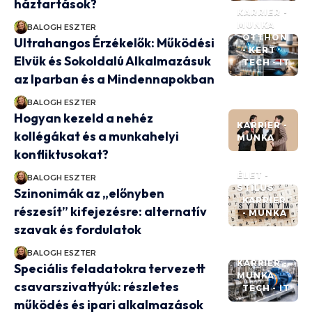
háztartások?
KARRIER -
MUNKA
BALOGH ESZTER
OTTHON
Ultrahangos Érzékelők: Működési
- KERT
Elvük és Sokoldalú Alkalmazásuk
TECH - IT
az Iparban és a Mindennapokban
BALOGH ESZTER
Hogyan kezeld a nehéz
KARRIER -
kollégákat és a munkahelyi
MUNKA
konfliktusokat?
ÉLET -
BALOGH ESZTER
STÍLUS
Szinonimák az „előnyben
KARRIER
részesít” kifejezésre: alternatív
- MUNKA
szavak és fordulatok
BALOGH ESZTER
KARRIER -
Speciális feladatokra tervezett
MUNKA
csavarszivattyúk: részletes
TECH - IT
működés és ipari alkalmazások