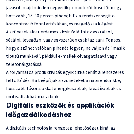
javasol, majd minden negyedik pomodorót követően egy
hosszabb, 15-30 perces pihenőt. Ez a rendszer segít a
koncentráció fenntartásában, és megelőzi a kiégést.
A szünetek alatt érdemes kicsit felállni az asztaltól,
sétálni, levegőzni vagy egyszerűen csak lazítani. Fontos,
hogy a szünet valóban pihenés legyen, ne váljon át "másik
típusú munkává", például e-mailek olvasgatásává vagy
telefonálgatássá.
A folyamatos produktivitás egyik titka tehát a rendszeres
feltöltődés. Ha beépítjük a szüneteket a napirendünkbe,
hosszabb távon sokkal energikusabbak, kreatívabbak és
motiváltabbak maradunk.
Digitális eszközök és applikációk
időgazdálkodáshoz
A digitális technológia rengeteg lehetőséget kínál az