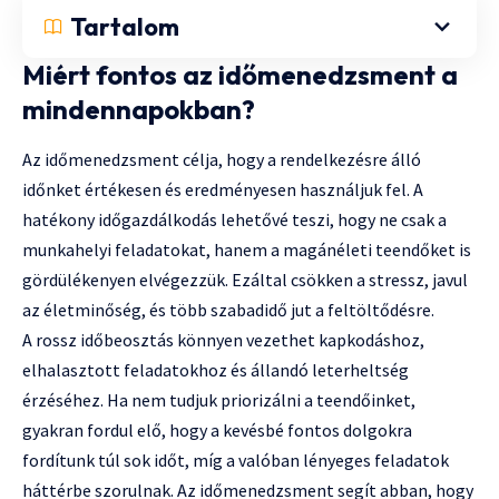
Tartalom
Miért fontos az időmenedzsment a
mindennapokban?
Az időmenedzsment célja, hogy a rendelkezésre álló
időnket értékesen és eredményesen használjuk fel. A
hatékony időgazdálkodás lehetővé teszi, hogy ne csak a
munkahelyi feladatokat, hanem a magánéleti teendőket is
gördülékenyen elvégezzük. Ezáltal csökken a stressz, javul
az életminőség, és több szabadidő jut a feltöltődésre.
A rossz időbeosztás könnyen vezethet kapkodáshoz,
elhalasztott feladatokhoz és állandó leterheltség
érzéséhez. Ha nem tudjuk priorizálni a teendőinket,
gyakran fordul elő, hogy a kevésbé fontos dolgokra
fordítunk túl sok időt, míg a valóban lényeges feladatok
háttérbe szorulnak. Az időmenedzsment segít abban, hogy