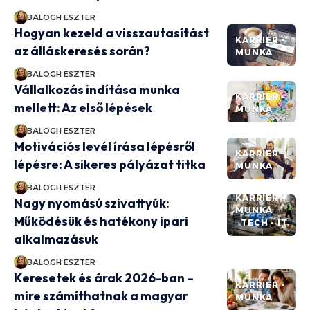
BALOGH ESZTER
Hogyan kezeld a visszautasítást
KARRIER -
az álláskeresés során?
MUNKA
BALOGH ESZTER
Vállalkozás indítása munka
KARRIER -
mellett: Az első lépések
MUNKA
BALOGH ESZTER
Motivációs levél írása lépésről
KARRIER -
lépésre: A sikeres pályázat titka
MUNKA
BALOGH ESZTER
KARRIER -
Nagy nyomású szivattyúk:
MUNKA
Működésük és hatékony ipari
TECH - IT
alkalmazásuk
BALOGH ESZTER
Keresetek és árak 2026-ban –
KARRIER -
mire számíthatnak a magyar
MUNKA