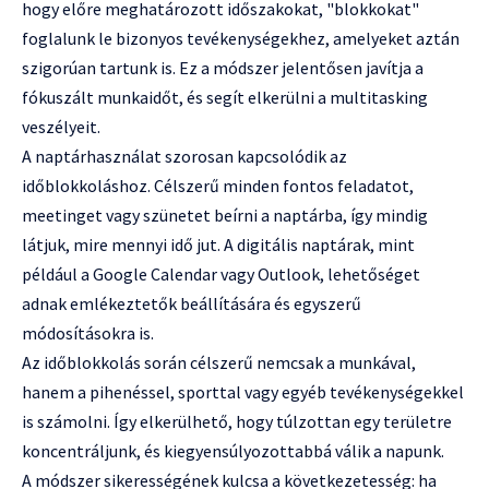
hogy előre meghatározott időszakokat, "blokkokat"
foglalunk le bizonyos tevékenységekhez, amelyeket aztán
szigorúan tartunk is. Ez a módszer jelentősen javítja a
fókuszált munkaidőt, és segít elkerülni a multitasking
veszélyeit.
A naptárhasználat szorosan kapcsolódik az
időblokkoláshoz. Célszerű minden fontos feladatot,
meetinget vagy szünetet beírni a naptárba, így mindig
látjuk, mire mennyi idő jut. A digitális naptárak, mint
például a Google Calendar vagy Outlook, lehetőséget
adnak emlékeztetők beállítására és egyszerű
módosításokra is.
Az időblokkolás során célszerű nemcsak a munkával,
hanem a pihenéssel, sporttal vagy egyéb tevékenységekkel
is számolni. Így elkerülhető, hogy túlzottan egy területre
koncentráljunk, és kiegyensúlyozottabbá válik a napunk.
A módszer sikerességének kulcsa a következetesség: ha