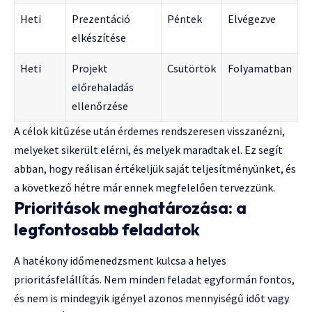
Heti
Prezentáció
Péntek
Elvégezve
elkészítése
Heti
Projekt
Csütörtök
Folyamatban
előrehaladás
ellenőrzése
A célok kitűzése után érdemes rendszeresen visszanézni,
melyeket sikerült elérni, és melyek maradtak el. Ez segít
abban, hogy reálisan értékeljük saját teljesítményünket, és
a következő hétre már ennek megfelelően tervezzünk.
Prioritások meghatározása: a
legfontosabb feladatok
A hatékony időmenedzsment kulcsa a helyes
prioritásfelállítás. Nem minden feladat egyformán fontos,
és nem is mindegyik igényel azonos mennyiségű időt vagy