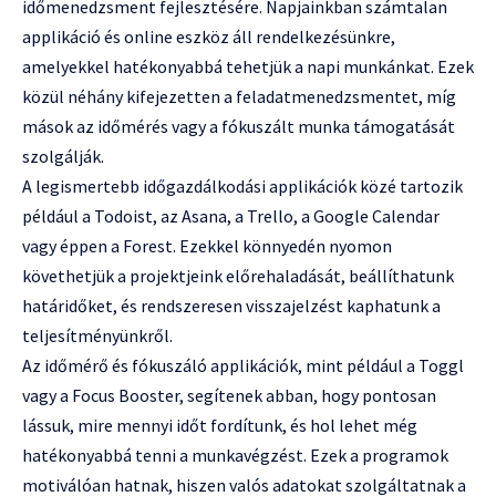
időmenedzsment fejlesztésére. Napjainkban számtalan
applikáció és online eszköz áll rendelkezésünkre,
amelyekkel hatékonyabbá tehetjük a napi munkánkat. Ezek
közül néhány kifejezetten a feladatmenedzsmentet, míg
mások az időmérés vagy a fókuszált munka támogatását
szolgálják.
A legismertebb időgazdálkodási applikációk közé tartozik
például a Todoist, az Asana, a Trello, a Google Calendar
vagy éppen a Forest. Ezekkel könnyedén nyomon
követhetjük a projektjeink előrehaladását, beállíthatunk
határidőket, és rendszeresen visszajelzést kaphatunk a
teljesítményünkről.
Az időmérő és fókuszáló applikációk, mint például a Toggl
vagy a Focus Booster, segítenek abban, hogy pontosan
lássuk, mire mennyi időt fordítunk, és hol lehet még
hatékonyabbá tenni a munkavégzést. Ezek a programok
motiválóan hatnak, hiszen valós adatokat szolgáltatnak a