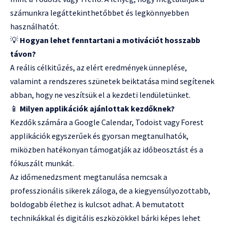
számunkra legáttekinthetőbbet és legkönnyebben
használhatót.
💡
Hogyan lehet fenntartani a motivációt hosszabb
távon?
A reális célkitűzés, az elért eredmények ünneplése,
valamint a rendszeres szünetek beiktatása mind segítenek
abban, hogy ne veszítsük el a kezdeti lendületünket.
📱
Milyen applikációk ajánlottak kezdőknek?
Kezdők számára a Google Calendar, Todoist vagy Forest
applikációk egyszerűek és gyorsan megtanulhatók,
miközben hatékonyan támogatják az időbeosztást és a
fókuszált munkát.
Az időmenedzsment megtanulása nemcsak a
professzionális sikerek záloga, de a kiegyensúlyozottabb,
boldogabb élethez is kulcsot adhat. A bemutatott
technikákkal és digitális eszközökkel bárki képes lehet