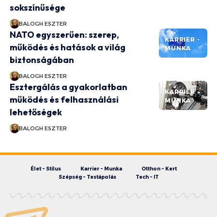
sokszínűsége
BALOGH ESZTER
NATO egyszerűen: szerep,
KARRIER -
működés és hatások a világ
MUNKA
biztonságában
BALOGH ESZTER
Esztergálás a gyakorlatban
KARRIER -
működés és felhasználási
MUNKA
lehetőségek
BALOGH ESZTER
Élet – Stílus
Karrier – Munka
Otthon – Kert
Szépség – Testápolás
Tech – IT