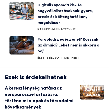
Digitális nyomda kis- és
nagyvállalkozásoknak: gyors,
precíz és költséghatékony
megoldások
KARRIER - MUNKA
TECH - IT
Forgolódsz egész éjjel? Rosszak
az álmaid? Lehet nem is akkora a
baj!
ÉLET - STÍLUS
OTTHON - KERT
Ezek is érdekelhetnek
ÉLET -
STÍLUS
A kereszténység hatása az
KARRIER
európai összetartozásra:
- MUNKA
történelmi alapok és társadalmi
következmények