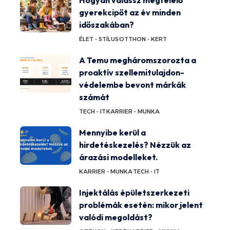
Hogyan válassz megfelelő
gyerekcipőt az év minden
időszakában?
ÉLET - STÍLUS
OTTHON - KERT
A Temu megháromszorozta a
proaktív szellemitulajdon-
védelembe bevont márkák
számát
TECH - IT
KARRIER - MUNKA
Mennyibe kerül a
hirdetéskezelés? Nézzük az
árazási modelleket.
KARRIER - MUNKA
TECH - IT
Injektálás épületszerkezeti
problémák esetén: mikor jelent
valódi megoldást?