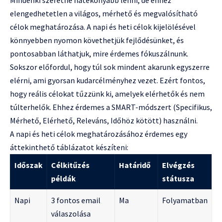
elengedhetetlen a világos, mérhető és megvalósítható
célok meghatározása. A napi és heti célok kijelölésével
könnyebben nyomon követhetjük fejlődésünket, és
pontosabban láthatjuk, mire érdemes fókuszálnunk.
Sokszor előfordul, hogy túl sok mindent akarunk egyszerre
elérni, ami gyorsan kudarcélményhez vezet. Ezért fontos,
hogy reális célokat tűzzünk ki, amelyek elérhetők és nem
túlterhelők. Ehhez érdemes a SMART-módszert (Specifikus,
Mérhető, Elérhető, Releváns, Időhöz kötött) használni.
A napi és heti célok meghatározásához érdemes egy
áttekinthető táblázatot készíteni:
Időszak
Célkitűzés
Határidő
Elvégzés
példák
státusza
Napi
3 fontos email
Ma
Folyamatban
válaszolása