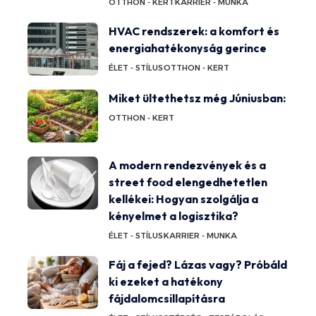
OTTHON - KERT
KARRIER - MUNKA
HVAC rendszerek: a komfort és
energiahatékonyság gerince
ÉLET - STÍLUS
OTTHON - KERT
Miket ültethetsz még Júniusban:
OTTHON - KERT
A modern rendezvények és a
street food elengedhetetlen
kellékei: Hogyan szolgálja a
kényelmet a logisztika?
ÉLET - STÍLUS
KARRIER - MUNKA
Fáj a fejed? Lázas vagy? Próbáld
ki ezeket a hatékony
fájdalomcsillapításra