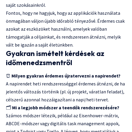
saját szokásainkról.
Fontos, hogy ne hagyjuk, hogy az applikációk használata
önmagában váljon újabb időrabló tényezővé. Érdemes csak
azokat az eszközöket használni, amelyek valóban
támogatják a céljainkat, és rendszeresen átnézni, melyik
vált be igazán a saját életünkben.
Gyakran ismételt kérdések az
időmenedzsmentről
⏰
Milyen gyakran érdemes újratervezni a napirendet?
A napirendet heti rendszerességgel érdemes átnézni, de ha
jelentős változás történik (pl. új projekt, váratlan feladat),
célszerű azonnal hozzáigazítani a napi/heti tervet.
🗂️
Mi a legjobb módszer a teendők rendszerezésére?
Számos módszer létezik, például az Eisenhower-mátrix,
ABCDE-módszer vagy digitális task management appok,
mint a Todoist vagy Trello. A lényeg, hogy megtaláljuk a