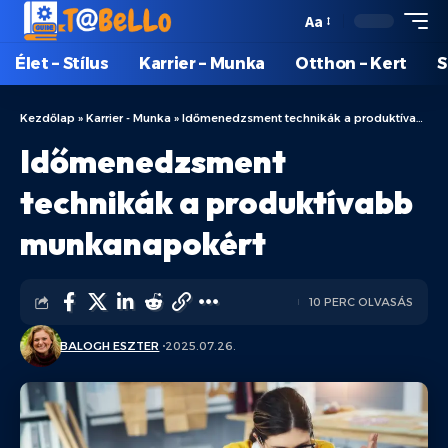
Aa
Élet – Stílus
Karrier – Munka
Otthon – Kert
S
Kezdőlap
»
Karrier - Munka
»
Időmenedzsment technikák a produktívabb munkanapokért
Időmenedzsment
technikák a produktívabb
munkanapokért
10 PERC OLVASÁS
BALOGH ESZTER
2025.07.26.