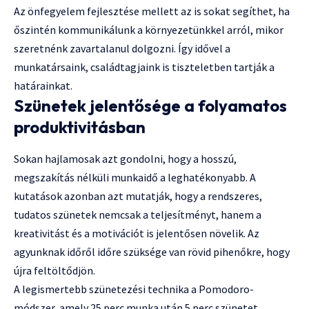
Az önfegyelem fejlesztése mellett az is sokat segíthet, ha
őszintén kommunikálunk a környezetünkkel arról, mikor
szeretnénk zavartalanul dolgozni. Így idővel a
munkatársaink, családtagjaink is tiszteletben tartják a
határainkat.
Szünetek jelentősége a folyamatos
produktivitásban
Sokan hajlamosak azt gondolni, hogy a hosszú,
megszakítás nélküli munkaidő a leghatékonyabb. A
kutatások azonban azt mutatják, hogy a rendszeres,
tudatos szünetek nemcsak a teljesítményt, hanem a
kreativitást és a motivációt is jelentősen növelik. Az
agyunknak időről időre szüksége van rövid pihenőkre, hogy
újra feltöltődjön.
A legismertebb szünetezési technika a Pomodoro-
módszer, amely 25 perc munka után 5 perc szünetet