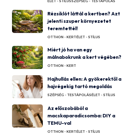
ÉLET - STÍLUS
SZÉPSÉG - TESTÁPOLÁS
Rézsiklót láttál a kertben? Azt
jelenti szuper környezetet
teremtettél!
OTTHON - KERT
ÉLET - STÍLUS
Miért jó ha van egy
málnabokrunk a kert végében?
OTTHON - KERT
Hajhullás ellen: A gyökerektől a
hajvégekig tartó megoldás
SZÉPSÉG - TESTÁPOLÁS
ÉLET - STÍLUS
Az előszobából a
macskaparadicsomba: DIY a
TEMU-val
OTTHON - KERT
ÉLET - STÍLUS