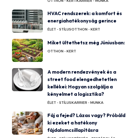
OTTHON - KERT
KARRIER - MUNKA
HVAC rendszerek: a komfort és
energiahatékonyság gerince
ÉLET - STÍLUS
OTTHON - KERT
Miket ültethetsz még Júniusban:
OTTHON - KERT
A modern rendezvények és a
street food elengedhetetlen
kellékei: Hogyan szolgálja a
kényelmet a logisztika?
ÉLET - STÍLUS
KARRIER - MUNKA
Fáj a fejed? Lázas vagy? Próbáld
ki ezeket a hatékony
fájdalomcsillapításra