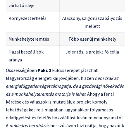
várható ideje
Környezetterhelés
Alacsony, szigorú szabályozás
mellett
Munkahelyteremtés
Több ezer új munkahely
Hazai beszállítók
Jelentős, a projekt fő célja
aránya
Összességében
Paks 2
kulcsszerepet játszhat
Magyarország energetikai jövőjében, hiszen
nem csak az
energiafüggetlenséget támogatja, de a gazdasági növekedés
és a munkahelyteremtés motorja is lehet
. Ahogy a fenti
kérdések és válaszok is mutatják, a projekt komoly
lehetőségeket rejt magában, ugyanakkor folyamatos
odafigyelést és felelős hozzáállást kíván mindannyiunktól.
A
nukleáris beruházás
hosszútávon biztosítja, hogy hazánk