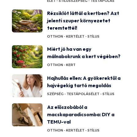
ÉLET - STÍLUS
SZÉPSÉG - TESTÁPOLÁS
Rézsiklót láttál a kertben? Azt
jelenti szuper környezetet
teremtettél!
OTTHON - KERT
ÉLET - STÍLUS
Miért jó ha van egy
málnabokrunk a kert végében?
OTTHON - KERT
Hajhullás ellen: A gyökerektől a
hajvégekig tartó megoldás
SZÉPSÉG - TESTÁPOLÁS
ÉLET - STÍLUS
Az előszobából a
macskaparadicsomba: DIY a
TEMU-val
OTTHON - KERT
ÉLET - STÍLUS