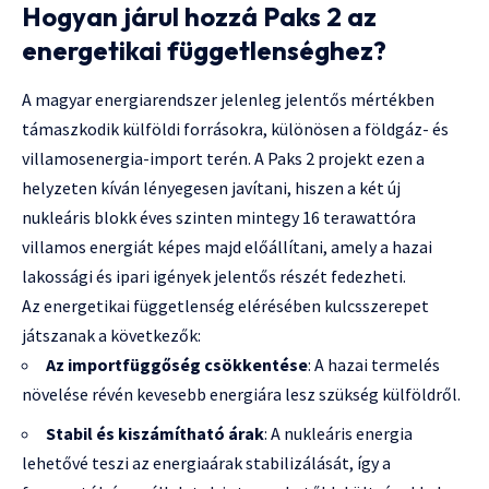
Hogyan járul hozzá Paks 2 az
energetikai függetlenséghez?
A magyar energiarendszer jelenleg jelentős mértékben
támaszkodik külföldi forrásokra, különösen a földgáz- és
villamosenergia-import terén. A Paks 2 projekt ezen a
helyzeten kíván lényegesen javítani, hiszen a két új
nukleáris blokk éves szinten mintegy 16 terawattóra
villamos energiát képes majd előállítani, amely a hazai
lakossági és ipari igények jelentős részét fedezheti.
Az energetikai függetlenség elérésében kulcsszerepet
játszanak a következők:
Az importfüggőség csökkentése
: A hazai termelés
növelése révén kevesebb energiára lesz szükség külföldről.
Stabil és kiszámítható árak
: A nukleáris energia
lehetővé teszi az energiaárak stabilizálását, így a