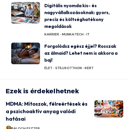
Digitális nyomda kis- és
nagyvállalkozásoknak: gyors,
precíz és költséghatékony
megoldások
KARRIER - MUNKA
TECH - IT
Forgolódsz egész éjjel? Rosszak
az álmaid? Lehet nem is akkora a
baj!
ÉLET - STÍLUS
OTTHON - KERT
Ezek is érdekelhetnek
ÉLET -
MDMA: Mítoszok, félreértések és
STÍLUS
a pszichoaktív anyag valódi
TECH - IT
hatásai
BALOGH ESZTER