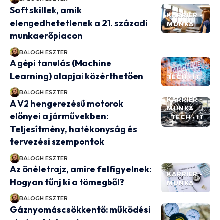
Soft skillek, amik
KARRIER -
elengedhetetlenek a 21. századi
MUNKA
munkaerőpiacon
BALOGH ESZTER
A gépi tanulás (Machine
Learning) alapjai közérthetően
TECH - IT
BALOGH ESZTER
KARRIER -
A V2 hengerezésű motorok
MUNKA
előnyei a járművekben:
TECH - IT
Teljesítmény, hatékonyság és
tervezési szempontok
BALOGH ESZTER
Az önéletrajz, amire felfigyelnek:
KARRIER -
Hogyan tűnj ki a tömegből?
MUNKA
BALOGH ESZTER
Gáznyomáscsökkentő: működési