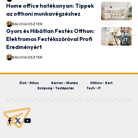
Home office hatékonyan: Tippek
KARRIER -
az otthoni munkavégzéshez
MUNKA
OTTHON -
KERT
BALOGH ESZTER
SZÉPSÉG -
Gyors és Hibátlan Festés Otthon:
TESTÁPOLÁS
Elektromos Festékszóróval Profi
TECH - IT
Eredményért
BALOGH ESZTER
Élet – Stílus
Karrier – Munka
Otthon – Kert
Szépség – Testápolás
Tech – IT