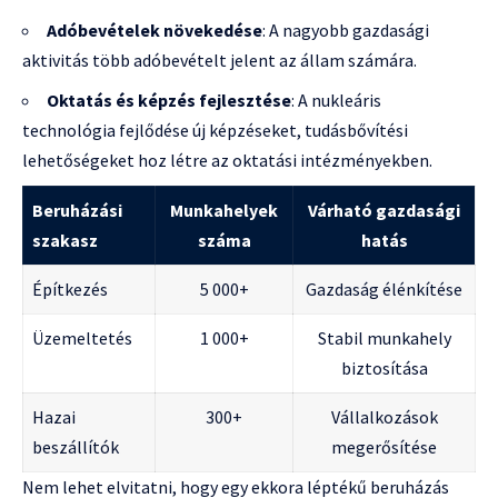
Adóbevételek növekedése
: A nagyobb gazdasági
aktivitás több adóbevételt jelent az állam számára.
Oktatás és képzés fejlesztése
: A nukleáris
technológia fejlődése új képzéseket, tudásbővítési
lehetőségeket hoz létre az oktatási intézményekben.
Beruházási
Munkahelyek
Várható gazdasági
szakasz
száma
hatás
Építkezés
5 000+
Gazdaság élénkítése
Üzemeltetés
1 000+
Stabil munkahely
biztosítása
Hazai
300+
Vállalkozások
beszállítók
megerősítése
Nem lehet elvitatni, hogy egy ekkora léptékű beruházás