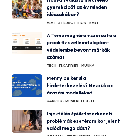
gyerekcipőt az év minden
időszakában?
ÉLET - STÍLUS
OTTHON - KERT
A Temu megháromszorozta a
proaktív szellemitulajdon-
védelembe bevont márkák
számát
TECH - IT
KARRIER - MUNKA
Mennyibe kerül a
hirdetéskezelés? Nézzük az
árazási modelleket.
KARRIER - MUNKA
TECH - IT
Injektálás épületszerkezeti
problémák esetén: mikor jelent
valódi megoldást?