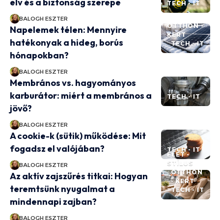
elv és a biztonság szerepe
TECH - IT
BALOGH ESZTER
OTTHON -
Napelemek télen: Mennyire
KERT
hatékonyak a hideg, borús
TECH - IT
hónapokban?
BALOGH ESZTER
Membrános vs. hagyományos
karburátor: miért a membrános a
TECH - IT
jövő?
BALOGH ESZTER
A cookie-k (sütik) működése: Mit
fogadsz el valójában?
TECH - IT
ÉLET -
STÍLUS
BALOGH ESZTER
OTTHON
Az aktív zajszűrés titkai: Hogyan
- KERT
teremtsünk nyugalmat a
TECH - IT
mindennapi zajban?
BALOGH ESZTER