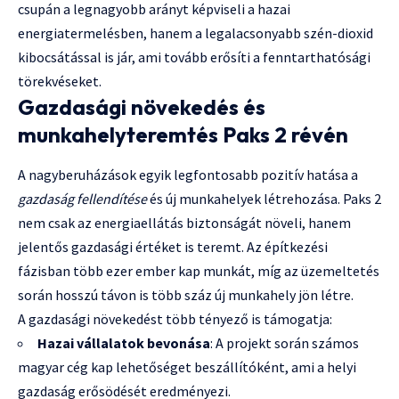
csupán a legnagyobb arányt képviseli a hazai
energiatermelésben, hanem a legalacsonyabb szén-dioxid
kibocsátással is jár, ami tovább erősíti a fenntarthatósági
törekvéseket.
Gazdasági növekedés és
munkahelyteremtés Paks 2 révén
A nagyberuházások egyik legfontosabb pozitív hatása a
gazdaság fellendítése
és új munkahelyek létrehozása. Paks 2
nem csak az energiaellátás biztonságát növeli, hanem
jelentős gazdasági értéket is teremt. Az építkezési
fázisban több ezer ember kap munkát, míg az üzemeltetés
során hosszú távon is több száz új munkahely jön létre.
A gazdasági növekedést több tényező is támogatja:
Hazai vállalatok bevonása
: A projekt során számos
magyar cég kap lehetőséget beszállítóként, ami a helyi
gazdaság erősödését eredményezi.