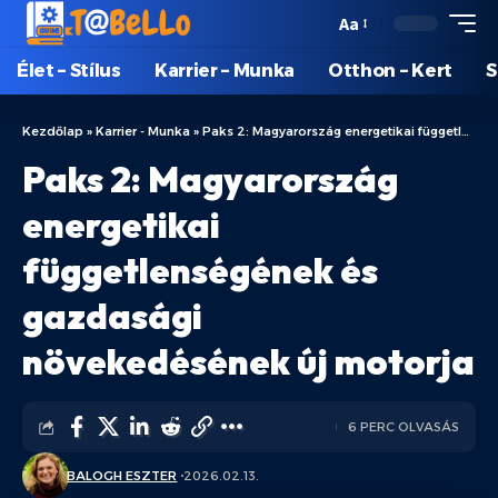
Aa
Élet – Stílus
Karrier – Munka
Otthon – Kert
S
Kezdőlap
»
Karrier - Munka
»
Paks 2: Magyarország energetikai függetlenségének és gazdasági növekedésének új motorja
Paks 2: Magyarország
energetikai
függetlenségének és
gazdasági
növekedésének új motorja
6 PERC OLVASÁS
BALOGH ESZTER
2026.02.13.