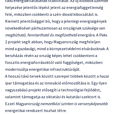
távú energiaellátásának stabilitását. Az új blokkok üzembe
helyezése jelentős lépést jelent az energiafüggetlenség
felé, miközben csökkenti a szén-dioxid kibocsátást is.
Kiemelt jelentőséggel bír, hogy a jelenlegi energiaigények
növekedésével párhuzamosan az országnak szüksége van
megbízható, fenntartható és megfizethető
energiára. A Paks
2 projekt segít abban, hogy Magyarország megfeleljen
mind a gazdasági, mind a környezetvédelmi elvárásoknak. A
beruházás révén az ország képes lehet csökkenteni a
fosszilis energiaforrásoktól való függőséget, miközben
modernizálja energetikai infrastruktúráját.
A hosszú távú tervek között szerepel többek között a hazai
ipar támogatása és az innováció előmozdítása is. Egy ilyen
nagyszabású projekt elősegíti a technológiai fejlődést,
valamint támogatja az oktatási és kutatási szektort is.
Ezzel
Magyarország nemzetközi szinten is versenyképesebb
energetikai rendszert hozhat létre.