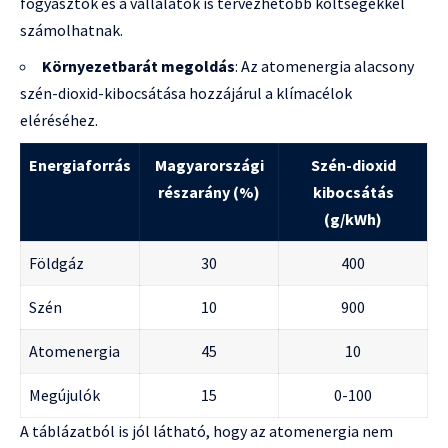
fogyasztók és a vállalatok is tervezhetőbb költségekkel
számolhatnak.
Környezetbarát megoldás
: Az atomenergia alacsony
szén-dioxid-kibocsátása hozzájárul a klímacélok
eléréséhez.
Energiaforrás
Magyarországi
Szén-dioxid
részarány (%)
kibocsátás
(g/kWh)
Földgáz
30
400
Szén
10
900
Atomenergia
45
10
Megújulók
15
0-100
A táblázatból is jól látható, hogy az atomenergia nem