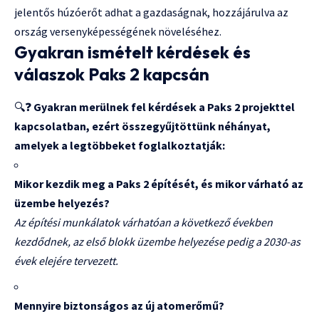
jelentős húzóerőt adhat a gazdaságnak, hozzájárulva az
ország versenyképességének növeléséhez.
Gyakran ismételt kérdések és
válaszok Paks 2 kapcsán
🔍❓
Gyakran merülnek fel kérdések a Paks 2 projekttel
kapcsolatban, ezért összegyűjtöttünk néhányat,
amelyek a legtöbbeket foglalkoztatják:
Mikor kezdik meg a Paks 2 építését, és mikor várható az
üzembe helyezés?
Az építési munkálatok várhatóan a következő években
kezdődnek, az első blokk üzembe helyezése pedig a 2030-as
évek elejére tervezett.
Mennyire biztonságos az új atomerőmű?