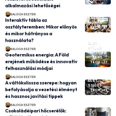
alkalmazási lehetőségei
BALOGH ESZTER
KARRIER -
Interaktív tábla az
MUNKA
osztályteremben: Mikor előnyös
TECH - IT
és mikor hátrányos a
használata?
ÉLET -
STÍLUS
BALOGH ESZTER
OTTHON
Geotermikus energia: A Föld
- KERT
erejének működése és innovatív
TECH - IT
felhasználási módjai
BALOGH ESZTER
ÉLET -
A váltókulissza szerepe: hogyan
STÍLUS
befolyásolja a vezetési élményt
TECH - IT
és hasznos javítási tippek
BALOGH ESZTER
Csokoládéipari hőcserélők: