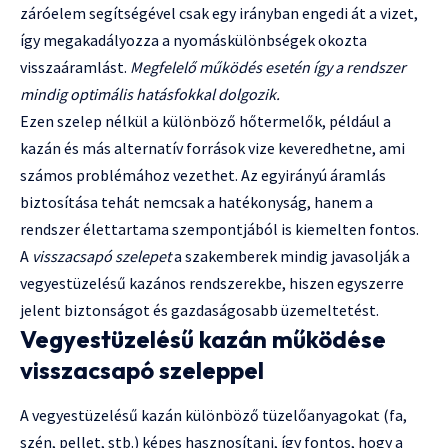
záróelem segítségével csak egy irányban engedi át a vizet,
így megakadályozza a nyomáskülönbségek okozta
visszaáramlást.
Megfelelő működés esetén így a rendszer
mindig optimális hatásfokkal dolgozik.
Ezen szelep nélkül a különböző hőtermelők, például a
kazán és más alternatív források vize keveredhetne, ami
számos problémához vezethet. Az egyirányú áramlás
biztosítása tehát nemcsak a hatékonyság, hanem a
rendszer élettartama szempontjából is kiemelten fontos.
A
visszacsapó szelepet
a szakemberek mindig javasolják a
vegyestüzelésű kazános rendszerekbe, hiszen egyszerre
jelent biztonságot és gazdaságosabb üzemeltetést.
Vegyestüzelésű kazán működése
visszacsapó szeleppel
A vegyestüzelésű kazán különböző tüzelőanyagokat (fa,
szén, pellet, stb.) képes hasznosítani, így fontos, hogy a