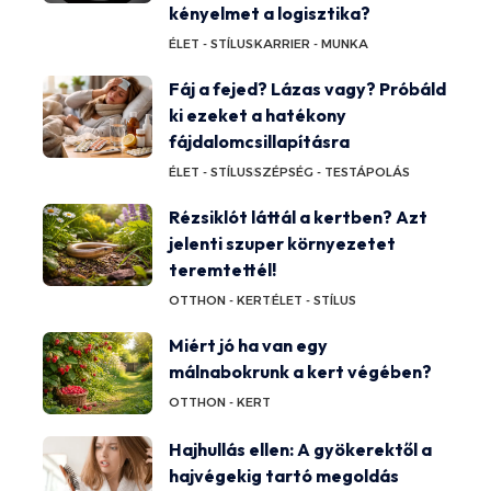
kényelmet a logisztika?
ÉLET - STÍLUS
KARRIER - MUNKA
Fáj a fejed? Lázas vagy? Próbáld
ki ezeket a hatékony
fájdalomcsillapításra
ÉLET - STÍLUS
SZÉPSÉG - TESTÁPOLÁS
Rézsiklót láttál a kertben? Azt
jelenti szuper környezetet
teremtettél!
OTTHON - KERT
ÉLET - STÍLUS
Miért jó ha van egy
málnabokrunk a kert végében?
OTTHON - KERT
Hajhullás ellen: A gyökerektől a
hajvégekig tartó megoldás