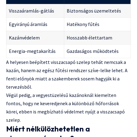
Visszaáramlás-gátlás
Biztonságos üzemeltetés
Egyirányú áramlás
Hatékony fűtés
Kazánvédelem
Hosszabb élettartam
Energia-megtakarítás
Gazdaságos működtetés
A helyesen beépített visszacsapó szelep tehát nemcsak a
kazán, hanem az egész fűtési rendszer szíve-lelke lehet. A
fenti előnyök miatt a szakemberek sosem hagyják ki a
tervezésből.
Végül pedig, a vegyestüzelésű kazánoknál kiemelten
fontos, hogy ne keveredjenek a különböző hőforrások
körei, ebben is megbízható védelmet nyújt a visszacsapó
szelep.
Miért nélkülözhetetlen a