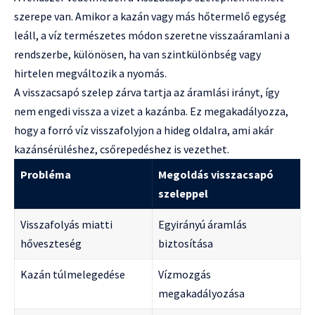
szerepe van. Amikor a kazán vagy más hőtermelő egység
leáll, a víz természetes módon szeretne visszaáramlani a
rendszerbe, különösen, ha van szintkülönbség vagy
hirtelen megváltozik a nyomás.
A visszacsapó szelep zárva tartja az áramlási irányt, így
nem engedi vissza a vizet a kazánba. Ez megakadályozza,
hogy a forró víz visszafolyjon a hideg oldalra, ami akár
kazánsérüléshez, csőrepedéshez is vezethet.
Probléma
Megoldás visszacsapó
szeleppel
Visszafolyás miatti
Egyirányú áramlás
hőveszteség
biztosítása
Kazán túlmelegedése
Vízmozgás
megakadályozása