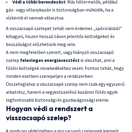
Védi a többi berendezést
: Más hőtermelők, például
gáz- vagy villanykazán is biztonságban működik, ha a
vízkörök el vannak választva.
A visszacsapó szelepet tehát nem érdemes „spórolásból”
kihagyni, hiszen hosszú távon jelentős költségeket és
bosszúságot előzhetünk meg vele.
A nem megfelelően szerelt, vagy hiányzó visszacsapó
szelep
felesleges energiavesztést
is okozhat, ami a
fűtési költségek növekedéséhez vezet. Fontos tehát, hogy
minden esetben szerepeljen a rendszerben.
Összefoglalva: a visszacsapó szelep nem csak egy egyszerű
alkatrész, hanem a vegyestüzelésű kazános fűtés egyik
legfontosabb biztonsági és gazdaságossági eleme.
Hogyan védi a rendszert a
visszacsapó szelep?
A rendszer védelmében a visszacsapó szelepnek kiemelt