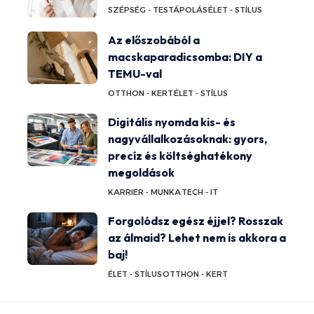
SZÉPSÉG - TESTÁPOLÁS
ÉLET - STÍLUS
Az előszobából a
macskaparadicsomba: DIY a
TEMU-val
OTTHON - KERT
ÉLET - STÍLUS
Digitális nyomda kis- és
nagyvállalkozásoknak: gyors,
precíz és költséghatékony
megoldások
KARRIER - MUNKA
TECH - IT
Forgolódsz egész éjjel? Rosszak
az álmaid? Lehet nem is akkora a
baj!
ÉLET - STÍLUS
OTTHON - KERT