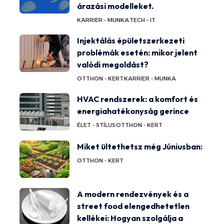
árazási modelleket.
KARRIER - MUNKA
TECH - IT
Injektálás épületszerkezeti
problémák esetén: mikor jelent
valódi megoldást?
OTTHON - KERT
KARRIER - MUNKA
HVAC rendszerek: a komfort és
energiahatékonyság gerince
ÉLET - STÍLUS
OTTHON - KERT
Miket ültethetsz még Júniusban:
OTTHON - KERT
A modern rendezvények és a
street food elengedhetetlen
kellékei: Hogyan szolgálja a