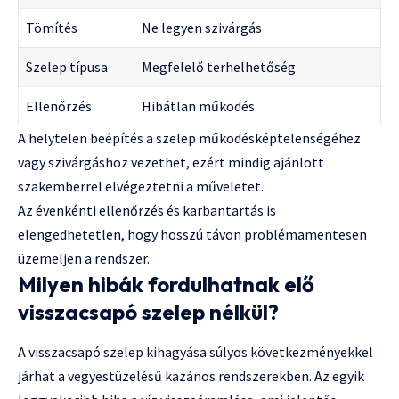
Tömítés
Ne legyen szivárgás
Szelep típusa
Megfelelő terhelhetőség
Ellenőrzés
Hibátlan működés
A helytelen beépítés a szelep működésképtelenségéhez
vagy szivárgáshoz vezethet, ezért mindig ajánlott
szakemberrel elvégeztetni a műveletet.
Az évenkénti ellenőrzés és karbantartás is
elengedhetetlen, hogy hosszú távon problémamentesen
üzemeljen a rendszer.
Milyen hibák fordulhatnak elő
visszacsapó szelep nélkül?
A visszacsapó szelep kihagyása súlyos következményekkel
járhat a vegyestüzelésű kazános rendszerekben. Az egyik