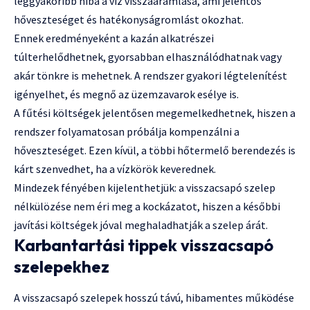
leggyakoribb hiba a víz visszaáramlása, ami jelentős
hőveszteséget és hatékonyságromlást okozhat.
Ennek eredményeként a kazán alkatrészei
túlterhelődhetnek, gyorsabban elhasználódhatnak vagy
akár tönkre is mehetnek. A rendszer gyakori légtelenítést
igényelhet, és megnő az üzemzavarok esélye is.
A fűtési költségek jelentősen megemelkedhetnek, hiszen a
rendszer folyamatosan próbálja kompenzálni a
hőveszteséget. Ezen kívül, a többi hőtermelő berendezés is
kárt szenvedhet, ha a vízkörök keverednek.
Mindezek fényében kijelenthetjük: a visszacsapó szelep
nélkülözése nem éri meg a kockázatot, hiszen a későbbi
javítási költségek jóval meghaladhatják a szelep árát.
Karbantartási tippek visszacsapó
szelepekhez
A visszacsapó szelepek hosszú távú, hibamentes működése