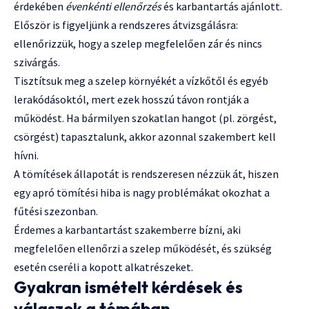
érdekében
évenkénti ellenőrzés
és karbantartás ajánlott.
Először is figyeljünk a rendszeres átvizsgálásra:
ellenőrizzük, hogy a szelep megfelelően zár és nincs
szivárgás.
Tisztítsuk meg a szelep környékét a vízkőtől és egyéb
lerakódásoktól, mert ezek hosszú távon rontják a
működést. Ha bármilyen szokatlan hangot (pl. zörgést,
csörgést) tapasztalunk, akkor azonnal szakembert kell
hívni.
A tömítések állapotát is rendszeresen nézzük át, hiszen
egy apró tömítési hiba is nagy problémákat okozhat a
fűtési szezonban.
Érdemes a karbantartást szakemberre bízni, aki
megfelelően ellenőrzi a szelep működését, és szükség
esetén cseréli a kopott alkatrészeket.
Gyakran ismételt kérdések és
válaszok a témában