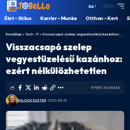
Aa
Élet – Stílus
Karrier – Munka
Otthon – Kert
S
Kezdőlap
»
Tech - IT
»
Visszacsapó szelep vegyestüzelésű kazánhoz: ezért nélkülözhetetlen
Visszacsapó szelep
vegyestüzelésű kazánhoz:
ezért nélkülözhetetlen
9 PERC OLVASÁS
BALOGH ESZTER
2025.08.19.