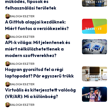
működés, típusok és
TECH - IT
felhasználási területek
BALOGH ESZTER
A GitHub alapjai kezdőknek:
Miért fontos a verziókezelés?
TECH - IT
BALOGH ESZTER
API-k világa: Mit jelentenek és
miért nélkülözhetetlenek a
TECH - IT
modern szoftverekhez?
BALOGH ESZTER
Hogyan gyorsítsd fel a régi
laptopodat? Pár egyszerű trükk
TECH - IT
BALOGH ESZTER
Virtuális és kiterjesztett valóság
(VR/AR): Mi a különbség?
TECH - IT
BALOGH ESZTER