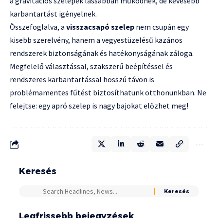
a gravitációs szelepek lassabban működnek, de kevesebb
karbantartást igényelnek.
Összefoglalva, a
visszacsapó szelep
nem csupán egy
kisebb szerelvény, hanem a vegyestüzelésű kazános
rendszerek biztonságának és hatékonyságának záloga.
Megfelelő választással, szakszerű beépítéssel és
rendszeres karbantartással hosszú távon is
problémamentes fűtést biztosíthatunk otthonunkban. Ne
felejtse: egy apró szelep is nagy bajokat előzhet meg!
Keresés
Legfrissebb bejegyzések