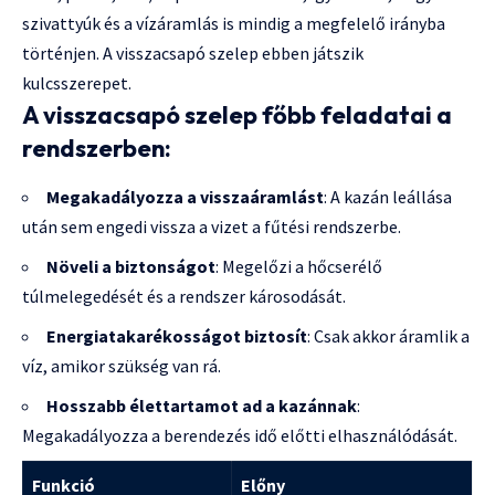
szivattyúk és a vízáramlás is mindig a megfelelő irányba
történjen. A visszacsapó szelep ebben játszik
kulcsszerepet.
A visszacsapó szelep főbb feladatai a
rendszerben:
Megakadályozza a visszaáramlást
: A kazán leállása
után sem engedi vissza a vizet a fűtési rendszerbe.
Növeli a biztonságot
: Megelőzi a hőcserélő
túlmelegedését és a rendszer károsodását.
Energiatakarékosságot biztosít
: Csak akkor áramlik a
víz, amikor szükség van rá.
Hosszabb élettartamot ad a kazánnak
:
Megakadályozza a berendezés idő előtti elhasználódását.
Funkció
Előny