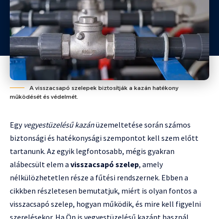
A visszacsapó szelepek biztosítják a kazán hatékony
működését és védelmét.
Egy
vegyestüzelésű kazán
üzemeltetése során számos
biztonsági és hatékonysági szempontot kell szem előtt
tartanunk. Az egyik legfontosabb, mégis gyakran
alábecsült elem a
visszacsapó szelep
, amely
nélkülözhetetlen része a fűtési rendszernek. Ebben a
cikkben részletesen bemutatjuk, miért is olyan fontos a
visszacsapó szelep, hogyan működik, és mire kell figyelni
szerelésekor. Ha Ön is vegyestüzelésű kazánt használ,