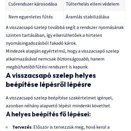
Csőrendszer károsodása
Túlterhelés elleni védelem
Nem egyenletes fűtés
Áramlás stabilizálása
A visszacsapó szelep továbbá segít a rendszer nyomásának
szinten tartásában, így elkerülhetőek a hirtelen
nyomásingadozásból fakadó károk.
Mindezek alapján egyértelmű, hogy a visszacsapó szelep
alkalmazásával nemcsak
biztonságosabb
, hanem
megbízhatóbb
fűtési rendszert is kapunk.
A visszacsapó szelep helyes
beépítése lépésről lépésre
A visszacsapó szelep beépítése szakértelmet igényel,
azonban néhány alapvető lépést mindenki követhet.
A helyes beépítés fő lépései:
Tervezés
: Először is tervezzük meg, hová kerül a