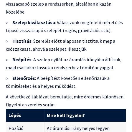
visszacsapó szelep a rendszerben, általában a kazán
közelébe.
Szelep kiválasztása
: Válasszunk megfelelő méretű és
típusú visszacsapó szelepet (rugós, gravitációs stb.).
Tisztítás
: Szerelés előtt alaposan tisztítsuk meg a
csőszakaszt, ahová a szelepet illesztjük.
Beépítés
: A szelep nyilát az áramlás irányába állítsuk,
majd csatlakoztassuk a rendszerhez tömítőanyaggal.
Ellenőrzés
: A beépítést követően ellenőrizzük a
tömítéseket és a helyes működést.
A következő táblázat bemutatja, mire érdemes különösen
figyelni a szerelés során:
Lépés
Mire kell figyelni?
Pozíció
Az áramlási irány helyes legyen