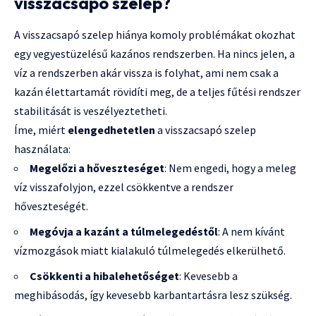
visszacsapó szelep?
A visszacsapó szelep hiánya komoly problémákat okozhat
egy vegyestüzelésű kazános rendszerben. Ha nincs jelen, a
víz a rendszerben akár vissza is folyhat, ami nem csak a
kazán élettartamát rövidíti meg, de a teljes fűtési rendszer
stabilitását is veszélyeztetheti.
Íme, miért
elengedhetetlen
a visszacsapó szelep
használata:
Megelőzi a hőveszteséget
: Nem engedi, hogy a meleg
víz visszafolyjon, ezzel csökkentve a rendszer
hőveszteségét.
Megóvja a kazánt a túlmelegedéstől
: A nem kívánt
vízmozgások miatt kialakuló túlmelegedés elkerülhető.
Csökkenti a hibalehetőséget
: Kevesebb a
meghibásodás, így kevesebb karbantartásra lesz szükség.