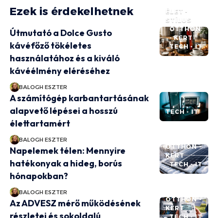
Ezek is érdekelhetnek
ÉLET -
STÍLUS
OTTHON
Útmutató a Dolce Gusto
- KERT
kávéfőző tökéletes
TECH - IT
használatához és a kiváló
kávéélmény eléréséhez
BALOGH ESZTER
A számítógép karbantartásának
alapvető lépései a hosszú
TECH - IT
élettartamért
BALOGH ESZTER
OTTHON -
Napelemek télen: Mennyire
KERT
hatékonyak a hideg, borús
TECH - IT
hónapokban?
BALOGH ESZTER
OTTHON -
Az ADVESZ mérő működésének
KERT
részletei és sokoldalú
TECH - IT