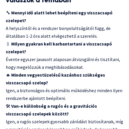
🔧
Mennyi idő alatt lehet beépíteni egy visszacsapó
szelepet?
A helyszíntől és a rendszer bonyolultságától függ, de
általában 1-2 óra alatt elvégezhető a szerelés.
💧
Milyen gyakran kell karbantartani a visszacsapó
szelepet?
Évente egyszer javasolt alaposan átvizsgálni és tisztítani,
hogy megelőzzük a meghibásodásokat.
🔥
Minden vegyestüzelésű kazánhoz szükséges
visszacsapó szelep?
Igen, a biztonságos és optimális működéshez minden ilyen
rendszerbe ajánlott beépíteni.
🛠️
Van-e különbség a rugós és a gravitációs
visszacsapó szelepek között?
Igen, a rugós szelepek gyorsabb záródást biztosítanak, míg