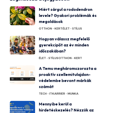
Miért sárgul a rododendron
levele? Gyakori problémák és
megoldások
OTTHON - KERT
ÉLET - STÍLUS
Hogyan válassz megfelelő
gyerekcipőt az év minden
időszakában?
ÉLET - STÍLUS
OTTHON - KERT
A Temu megháromszorozta a
proaktív szellemitulajdon-
védelembe bevont márkák
számát
TECH - IT
KARRIER - MUNKA
Mennyibe kerül a
hirdetéskezelés? Nézzük az