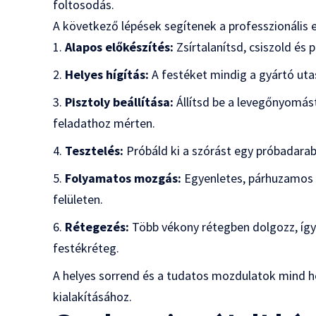
foltosodás.
A következő lépések segítenek a professzionális
Alapos előkészítés:
Zsírtalanítsd, csiszold és 
Helyes hígítás:
A festéket mindig a gyártó utasí
Pisztoly beállítása:
Állítsd be a levegőnyomást
feladathoz mérten.
Tesztelés:
Próbáld ki a szórást egy próbadarab
Folyamatos mozgás:
Egyenletes, párhuzamos 
felületen.
Rétegezés:
Több vékony rétegben dolgozz, így 
festékréteg.
A helyes sorrend és a tudatos mozdulatok mind hoz
kialakításához.