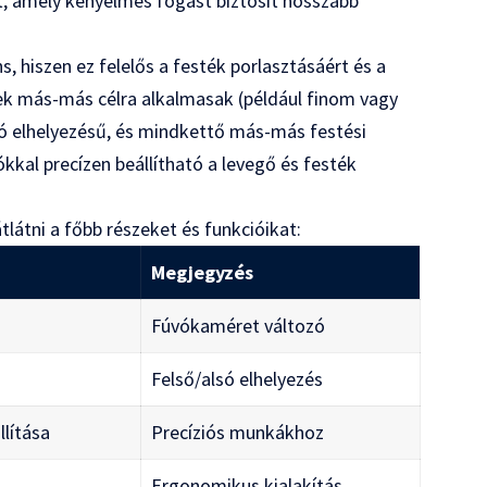
t, amely kényelmes fogást biztosít hosszabb
 hiszen ez felelős a festék porlasztásáért és a
yek más-más célra alkalmasak (például finom vagy
lsó elhelyezésű, és mindkettő más-más festési
ókkal precízen beállítható a levegő és festék
tlátni a főbb részeket és funkcióikat:
Megjegyzés
Fúvókaméret változó
Felső/alsó elhelyezés
lítása
Precíziós munkákhoz
Ergonomikus kialakítás