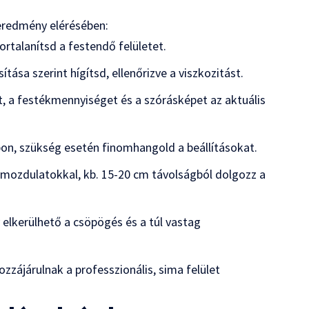
 eredmény elérésében:
portalanítsd a festendő felületet.
tása szerint hígítsd, ellenőrizve a viszkozitást.
, a festékmennyiséget és a szórásképet az aktuális
on, szükség esetén finomhangold a beállításokat.
mozdulatokkal, kb. 15-20 cm távolságból dolgozz a
elkerülhető a csöpögés és a túl vastag
zájárulnak a professzionális, sima felület