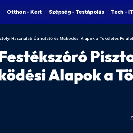
Otthon – Kert
Szépség – Testápolás
Tech – I
ztoly: Használati Útmutató és Működési Alapok a Tökéletes Felüle
Festékszóró Piszto
ödési Alapok a Tö