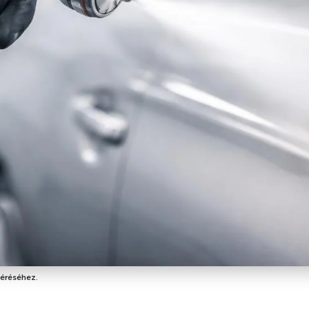
léréséhez.