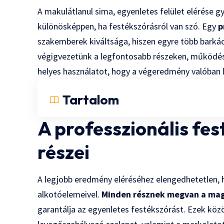
A makulátlanul sima, egyenletes felület elérése g
különösképpen, ha festékszórásról van szó. Egy
p
szakemberek kiváltsága, hiszen egyre több barkác
végigvezetünk a legfontosabb részeken, működési
helyes használatot, hogy a végeredmény valóban 
Tartalom
A professzionális fes
részei
A legjobb eredmény eléréséhez elengedhetetlen, h
alkotóelemeivel.
Minden résznek megvan a mag
garantálja az egyenletes festékszórást. Ezek közöt