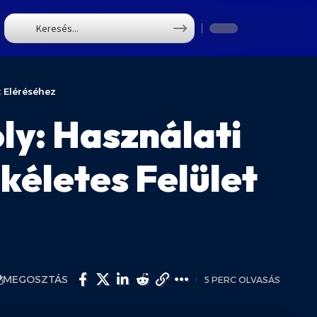
T
t Eléréséhez
ly: Használati
kéletes Felület
MEGOSZTÁS
5 PERC OLVASÁS