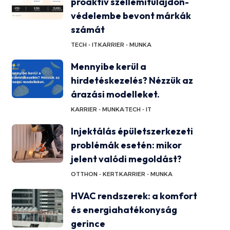
proaktív szellemitulajdon-
védelembe bevont márkák
számát
TECH - IT
KARRIER - MUNKA
Mennyibe kerül a
hirdetéskezelés? Nézzük az
árazási modelleket.
KARRIER - MUNKA
TECH - IT
Injektálás épületszerkezeti
problémák esetén: mikor
jelent valódi megoldást?
OTTHON - KERT
KARRIER - MUNKA
HVAC rendszerek: a komfort
és energiahatékonyság
gerince