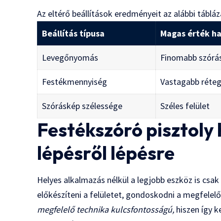
Az eltérő beállítások eredményeit az alábbi tábláz
Beállítás típusa
Magas érték h
Levegőnyomás
Finomabb szórá
Festékmennyiség
Vastagabb réte
Szóráskép szélessége
Széles felület
Festékszóró pisztoly
lépésről lépésre
Helyes alkalmazás nélkül a legjobb eszköz is cs
előkészíteni a felületet, gondoskodni a megfelelő
megfelelő technika kulcsfontosságú,
hiszen így k