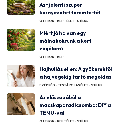
Azt jelenti szuper
környezetet teremtettél!
OTTHON - KERT
ÉLET - STÍLUS
Miért jó ha van egy
málnabokrunk a kert
végében?
OTTHON - KERT
Hajhullás ellen: A gyökerektől
a hajvégekig tartó megoldás
SZÉPSÉG - TESTÁPOLÁS
ÉLET - STÍLUS
Az előszobából a
macskaparadicsomba: DIY a
TEMU-val
OTTHON - KERT
ÉLET - STÍLUS