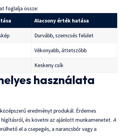
at foglalja össze:
atása
Alacsony érték hatása
skép
Durvább, szemcsés felület
g
Vékonyabb, áttetszőbb
Keskeny csík
 helyes használata
ak középszerű eredményt produkál. Érdemes
 hígításról, és követni az ajánlott munkamenetet.
A
erülhető el a csepegés, a narancsbőr vagy a