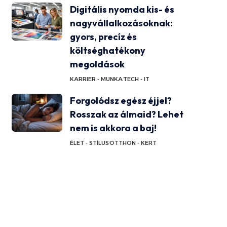
Digitális nyomda kis- és
nagyvállalkozásoknak:
gyors, precíz és
költséghatékony
megoldások
KARRIER - MUNKA
TECH - IT
Forgolódsz egész éjjel?
Rosszak az álmaid? Lehet
nem is akkora a baj!
ÉLET - STÍLUS
OTTHON - KERT