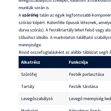
levegőszabályozó szelepet, valamint a markolato
munkák során is.
A
szórófej
talán az egyik legfontosabb komponens,
szórási képért. Különféle típusok léteznek, amel
durva szórás). A festéktartály lehet felső vagy a
stílushoz ideális. A markolaton található szabályz
mennyisége.
Rövid összefoglalásként az alábbi táblázat segít á
Alkatrész
Funkciója
Szórófej
Festék porlasztása
Tartály
Festék tárolása
Levegőszabályzó
Levegő mennyiség beál
Markolat
Kényelmes fogás