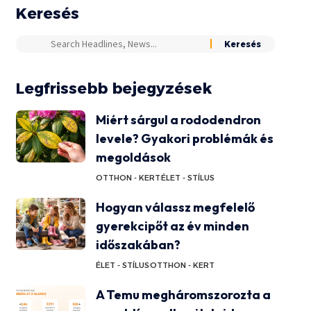
Keresés
Legfrissebb bejegyzések
Miért sárgul a rododendron
levele? Gyakori problémák és
megoldások
OTTHON - KERT
ÉLET - STÍLUS
Hogyan válassz megfelelő
gyerekcipőt az év minden
időszakában?
ÉLET - STÍLUS
OTTHON - KERT
A Temu megháromszorozta a