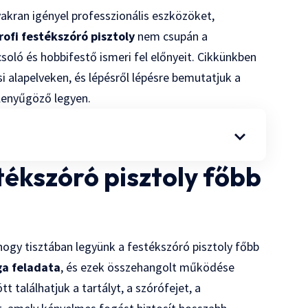
yakran igényel professzionális eszközöket,
rofi festékszóró pisztoly
nem csupán a
soló és hobbifestő ismeri fel előnyeit. Cikkünkben
 alapelveken, és lépésről lépésre bemutatjuk a
lenyűgöző legyen.
tékszóró pisztoly főbb
ogy tisztában legyünk a festékszóró pisztoly főbb
a feladata
, és ezek összehangolt működése
t találhatjuk a tartályt, a szórófejet, a