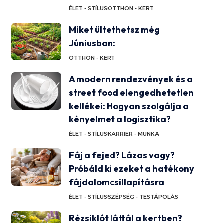
ÉLET - STÍLUS
OTTHON - KERT
Miket ültethetsz még
Júniusban:
OTTHON - KERT
A modern rendezvények és a
street food elengedhetetlen
kellékei: Hogyan szolgálja a
kényelmet a logisztika?
ÉLET - STÍLUS
KARRIER - MUNKA
Fáj a fejed? Lázas vagy?
Próbáld ki ezeket a hatékony
fájdalomcsillapításra
ÉLET - STÍLUS
SZÉPSÉG - TESTÁPOLÁS
Rézsiklót láttál a kertben?