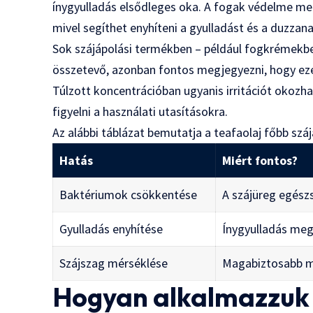
ínygyulladás elsődleges oka. A fogak védelme melle
mivel segíthet enyhíteni a gyulladást és a duzzana
Sok szájápolási termékben – például fogkrémekbe
összetevő, azonban fontos megjegyezni, hogy e
Túlzott koncentrációban ugyanis irritációt okozh
figyelni a használati utasításokra.
Az alábbi táblázat bemutatja a teafaolaj főbb száj
Hatás
Miért fontos?
Baktériumok csökkentése
A szájüreg egész
Gyulladás enyhítése
Ínygyulladás me
Szájszag mérséklése
Magabiztosabb 
Hogyan alkalmazzuk