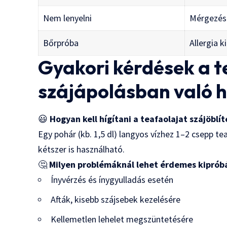
Nem lenyelni
Mérgezés
Bőrpróba
Allergia k
Gyakori kérdések a t
szájápolásban való 
😃
Hogyan kell hígítani a teafaolajat szájöblí
Egy pohár (kb. 1,5 dl) langyos vízhez 1–2 csepp te
kétszer is használható.
🤔
Milyen problémáknál lehet érdemes kipróbá
Ínyvérzés és ínygyulladás esetén
Afták, kisebb szájsebek kezelésére
Kellemetlen lehelet megszüntetésére