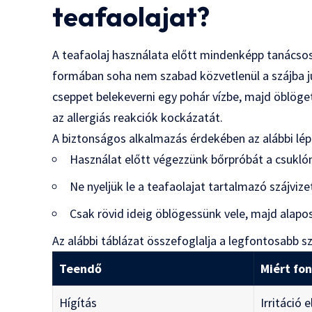
teafaolajat?
A teafaolaj használata előtt mindenképp tanácsos
formában soha nem szabad közvetlenül a szájba ju
cseppet belekeverni egy pohár vízbe, majd öblögetn
az allergiás reakciók kockázatát.
A biztonságos alkalmazás érdekében az alábbi lé
Használat előtt végezzünk bőrpróbát a csukló
Ne nyeljük le a teafaolajat tartalmazó szájvize
Csak rövid ideig öblögessünk vele, majd alaposa
Az alábbi táblázat összefoglalja a legfontosabb s
Teendő
Miért fo
Hígítás
Irritáció 