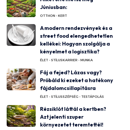
Júniusban:
OTTHON - KERT
A modern rendezvények és a
street food elengedhetetlen
kellékei: Hogyan szolgálja a
kényelmet a logisztika?
ÉLET - STÍLUS
KARRIER - MUNKA
Fáj a fejed? Lázas vagy?
Próbáld ki ezeket a hatékony
fájdalomcsillapításra
ÉLET - STÍLUS
SZÉPSÉG - TESTÁPOLÁS
Rézsiklót láttál a kertben?
Azt jelenti szuper
környezetet teremtettél!