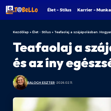
Élet – Stílus
Karrier – Munka
Kezdőlap
»
Élet - Stílus
»
Teafaolaj a szájápolásban: Hogy
Teafaolaj a szá
és az íny egés
BALOGH ESZTER
2026.02.11.