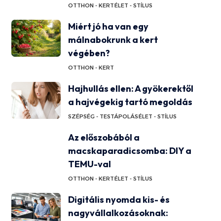
OTTHON - KERT
ÉLET - STÍLUS
Miért jó ha van egy
málnabokrunk a kert
végében?
OTTHON - KERT
Hajhullás ellen: A gyökerektől
a hajvégekig tartó megoldás
SZÉPSÉG - TESTÁPOLÁS
ÉLET - STÍLUS
Az előszobából a
macskaparadicsomba: DIY a
TEMU-val
OTTHON - KERT
ÉLET - STÍLUS
Digitális nyomda kis- és
nagyvállalkozásoknak: