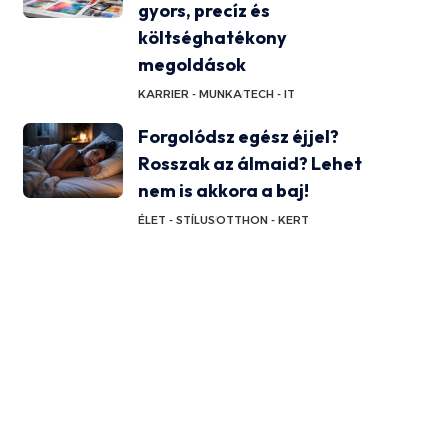
gyors, precíz és
költséghatékony
megoldások
KARRIER - MUNKA
TECH - IT
Forgolódsz egész éjjel?
Rosszak az álmaid? Lehet
nem is akkora a baj!
ÉLET - STÍLUS
OTTHON - KERT