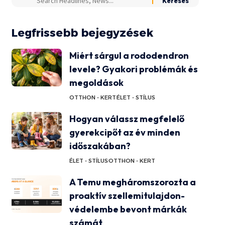
Legfrissebb bejegyzések
Miért sárgul a rododendron
levele? Gyakori problémák és
megoldások
OTTHON - KERT
ÉLET - STÍLUS
Hogyan válassz megfelelő
gyerekcipőt az év minden
időszakában?
ÉLET - STÍLUS
OTTHON - KERT
A Temu megháromszorozta a
proaktív szellemitulajdon-
védelembe bevont márkák
számát