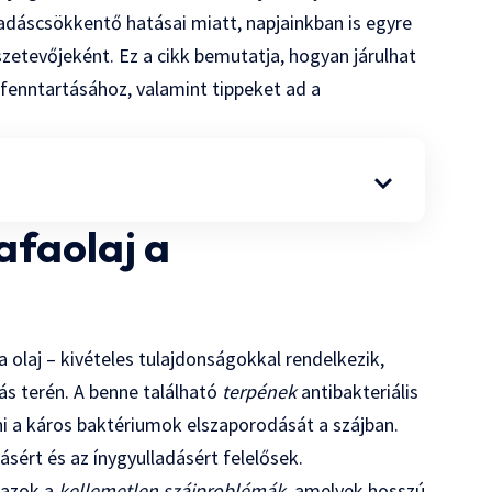
adáscsökkentő hatásai miatt, napjainkban is egyre
zetevőjeként. Ez a cikk bemutatja, hogyan járulhat
 fenntartásához, valamint tippeket ad a
afaolaj a
a olaj – kivételes tulajdonságokkal rendelkezik,
ás terén. A benne található
terpének
antibakteriális
ni a káros baktériumok elszaporodását a szájban.
ért és az ínygyulladásért felelősek.
 azok a
kellemetlen szájproblémák
, amelyek hosszú