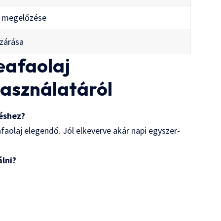
 megelőzése
izárása
eafaolaj
használatáról
téshez?
afaolaj elegendő. Jól elkeverve akár napi egyszer-
lni?