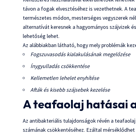
távon a fogak elvesztéséhez is vezethetnek. A tea
természetes módon, mesterséges vegyszerek nélkü
alternatívát keresnek a hagyományos szájvizek é
lehetőség lehet.
Az alábbiakban látható, hogy mely problémák keze
Fogszuvasodás kialakulásának megelőzése
Ínygyulladás csökkentése
Kellemetlen lehelet enyhítése
Afták és kisebb szájsebek kezelése
A teafaolaj hatásai a
Az antibakteriális tulajdonságok révén a teafaola
számának csökkentéséhez. Ezáltal mérséklődhet 