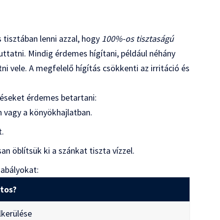
 tisztában lenni azzal, hogy
100%-os tisztaságú
ttatni. Mindig érdemes hígítani, például néhány
i vele. A megfelelő hígítás csökkenti az irritáció és
péseket érdemes betartani:
n vagy a könyökhajlatban.
t.
n öblítsük ki a szánkat tiszta vízzel.
zabályokat:
ntos?
elkerülése