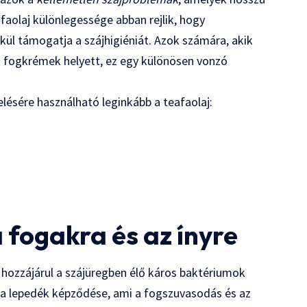
faolaj különlegessége abban rejlik, hogy
l támogatja a szájhigiéniát. Azok számára, akik
s fogkrémek helyett, ez egy különösen vonzó
lésére használható leginkább a teafaolaj:
 fogakra és az ínyre
j hozzájárul a szájüregben élő káros baktériumok
a lepedék képződése, ami a fogszuvasodás és az