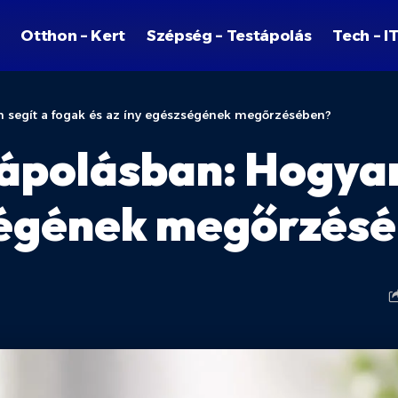
Otthon – Kert
Szépség – Testápolás
Tech – I
an segít a fogak és az íny egészségének megőrzésében?
jápolásban: Hogyan
zségének megőrzés