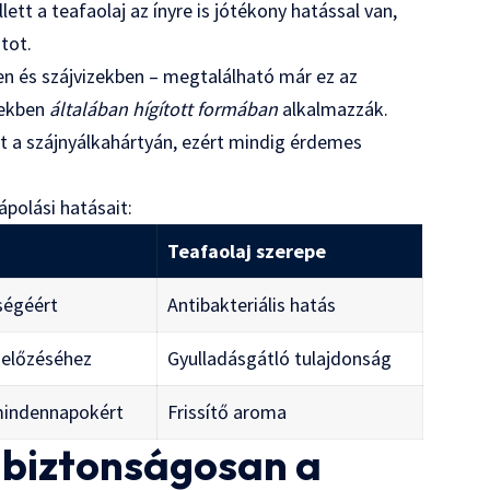
tt a teafaolaj az ínyre is jótékony hatással van,
tot.
n és szájvizekben – megtalálható már ez az
zekben
általában hígított formában
alkalmazzák.
at a szájnyálkahártyán, ezért mindig érdemes
ápolási hatásait:
Teafaolaj szerepe
ségéért
Antibakteriális hatás
gelőzéséhez
Gyulladásgátló tulajdonság
mindennapokért
Frissítő aroma
 biztonságosan a