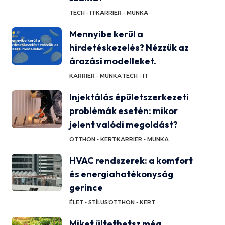
TECH - IT
KARRIER - MUNKA
Mennyibe kerül a
hirdetéskezelés? Nézzük az
árazási modelleket.
KARRIER - MUNKA
TECH - IT
Injektálás épületszerkezeti
problémák esetén: mikor
jelent valódi megoldást?
OTTHON - KERT
KARRIER - MUNKA
HVAC rendszerek: a komfort
és energiahatékonyság
gerince
ÉLET - STÍLUS
OTTHON - KERT
Miket ültethetsz még