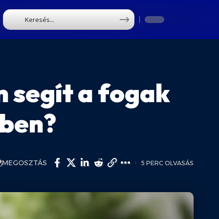
T
 segít a fogak
ében?
MEGOSZTÁS
5 PERC OLVASÁS