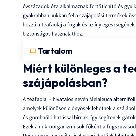
évszázadok óta alkalmaznak fertőtlenítő és gyull
gyakrabban bukkan fel a szájápolási termékek öss
hozzá a teafaolaj a fogak és az íny egészségének
biztonságos használathoz.
Tartalom
Miért különleges a te
szájápolásban?
A teafaolaj – hivatalos nevén Melaleuca alternifoli
amelyek különösen előnyösek lehetnek a szájápol
és gombaölő hatással bírnak, így segítenek gátol
Ezek a mikroorganizmusok főként a fogszuvasodás
Rendszeres használatával elkerülhetőek lehetnek